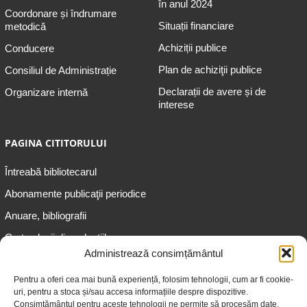
în anul 2024
Coordonare și îndrumare
Situații financiare
metodică
Achiziții publice
Conducere
Plan de achiziţii publice
Consiliul de Administrație
Declarații de avere și de
Organizare internă
interese
PAGINA CITITORULUI
Întreabă bibliotecarul
Abonamente publicaţii periodice
Anuare, bibliografii
Cartea lunii din colecțiile
speciale
Administrează consimțământul
Informații pentru copii
Pentru a oferi cea mai bună experiență, folosim tehnologii, cum ar fi cookie-
uri, pentru a stoca și/sau accesa informațiile despre dispozitive.
Informații pentru adolescenți
Consimțământul pentru aceste tehnologii ne permite să procesăm date,