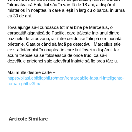
întrucâtva că Erik, fiul său în vârstă de 18 ani, a dispărut
misterios în noaptea în care a ieșit în larg cu o barcă, în urmă
cu 30 de ani.
Tova ajunge să-l cunoască tot mai bine pe Marcellus, o
caracatiță gigantică de Pacific, care trăiește într-unul dintre
bazinele de la acvariu, iar între cei doi se înfiripă o minunată
prietenie. Gata oricând să facă pe detectivul, Marcellus știe
ce s-a întâmplat în noaptea în care fiul Tovei a dispărut. Iar
acum trebuie să se folosească de orice truc, ca să-i
dezvăluie prietenei sale adevărul înainte să fie prea târziu.
Mai multe despre carte –
https://bjiasi.ebibliophil.ro/mon/remarcabile-fapturi-inteligente-
roman-g5tbv3fm/
Articole Similare