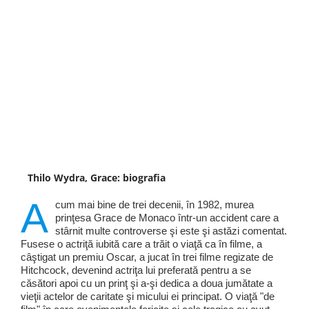
Thilo Wydra, Grace: biografia
A
cum mai bine de trei decenii, în 1982, murea
prinţesa Grace de Monaco într-un accident care a
stârnit multe controverse şi este şi astăzi comentat.
Fusese o actriţă iubită care a trăit o viaţă ca în filme, a
câştigat un premiu Oscar, a jucat în trei filme regizate de
Hitchcock, devenind actriţa lui preferată pentru a se
căsători apoi cu un prinţ şi a-şi dedica a doua jumătate a
vieţii actelor de caritate şi micului ei principat. O viaţă "de