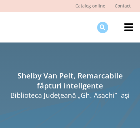
Skip
Catalog online
Contact
to
content
Tog
Nav
Des
Pagi
Şti
Shelby Van Pelt, Remarcabile
făpturi inteligente
Pro
Biblioteca Judeţeană „Gh. Asachi” Iaşi
Int