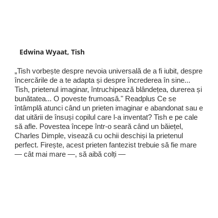
Edwina Wyaat, Tish
„Tish vorbește despre nevoia universală de a fi iubit, despre
încercările de a te adapta și despre încrederea în sine...
Tish, prietenul imaginar, întruchipează blândețea, durerea și
bunătatea... O poveste frumoasă." Readplus Ce se
întâmplă atunci când un prieten imaginar e abandonat sau e
dat uitării de însuși copilul care l-a inventat? Tish e pe cale
să afle. Povestea începe într-o seară când un băiețel,
Charles Dimple, visează cu ochii deschiși la prietenul
perfect. Firește, acest prieten fantezist trebuie să fie mare
— cât mai mare —, să aibă colți —