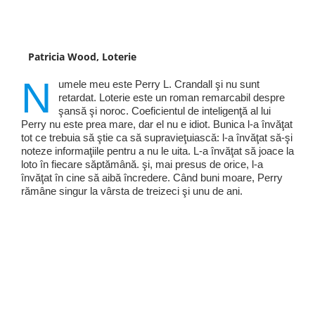
Patricia Wood, Loterie
N
umele meu este Perry L. Crandall şi nu sunt
retardat. Loterie este un roman remarcabil despre
şansă şi noroc. Coeficientul de inteligenţă al lui
Perry nu este prea mare, dar el nu e idiot. Bunica l-a învăţat
tot ce trebuia să ştie ca să supravieţuiască: l-a învăţat să-şi
noteze informaţiile pentru a nu le uita. L-a învăţat să joace la
loto în fiecare săptămână. şi, mai presus de orice, l-a
învăţat în cine să aibă încredere. Când buni moare, Perry
rămâne singur la vârsta de treizeci şi unu de ani.