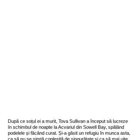
După ce soțul ei a murit, Tova Sullivan a început să lucreze
în schimbul de noapte la Acvariul din Sowell Bay, spălând
podelele și făcând curat. Și-a găsit un refugiu în munca asta,
ca să nu se simtă copleșită de singurătate și ca să mai uite