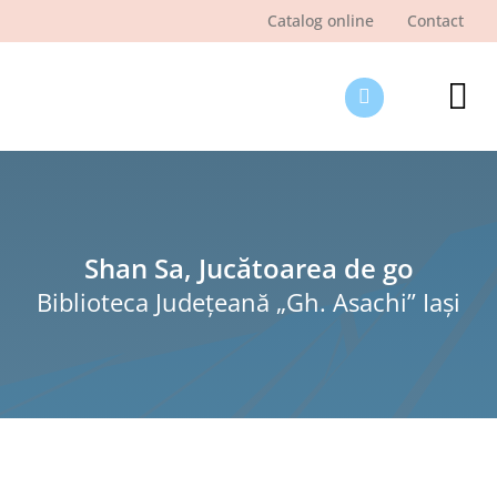
Skip
Catalog online
Contact
to
content
Tog
Nav
Des
Pagi
Şti
Shan Sa, Jucătoarea de go
Biblioteca Judeţeană „Gh. Asachi” Iaşi
Pro
Int