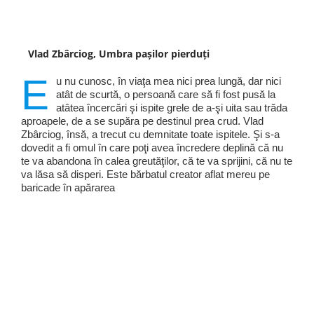
Vlad Zbârciog, Umbra pașilor pierduți
E
u nu cunosc, în viaţa mea nici prea lungă, dar nici
atât de scurtă, o persoană care să fi fost pusă la
atâtea încercări şi ispite grele de a-şi uita sau trăda
aproapele, de a se supăra pe destinul prea crud. Vlad
Zbârciog, însă, a trecut cu demnitate toate ispitele. Şi s-a
dovedit a fi omul în care poţi avea încredere deplină că nu
te va abandona în calea greutăţilor, că te va sprijini, că nu te
va lăsa să disperi. Este bărbatul creator aflat mereu pe
baricade în apărarea