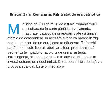
Briscan Zara, Românism. Fals tratat de ură patriotică
M
ai bine de 100 de feluri de a fi ale românismului
sunt disecate în carte până la nivel atomic,
măsurate, catalogate și reasamblate cu grijă și
atenție de ceasornicar. În această aventură merge în zig-
zag, cu trimiteri de un curaj care te năucește. Te întrebi
dacă uneori este liberal rebel, iar alteori preot de modă
veche. Este îngăduitor acolo unde unii ar aștepta
intrasingența, și taie în carne vie în alte locuri, unde alții
invocă cutume de neschimbat. De aceea cartea de față va
provoca scandal. Este o integrală a