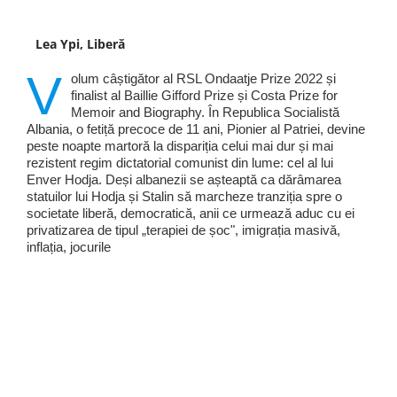
Lea Ypi, Liberă
V
olum câștigător al RSL Ondaatje Prize 2022 și
finalist al Baillie Gifford Prize și Costa Prize for
Memoir and Biography. În Republica Socialistă
Albania, o fetiță precoce de 11 ani, Pionier al Patriei, devine
peste noapte martoră la dispariția celui mai dur și mai
rezistent regim dictatorial comunist din lume: cel al lui
Enver Hodja. Deși albanezii se așteaptă ca dărâmarea
statuilor lui Hodja și Stalin să marcheze tranziția spre o
societate liberă, democratică, anii ce urmează aduc cu ei
privatizarea de tipul „terapiei de șoc", imigrația masivă,
inflația, jocurile