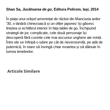
Shan Sa,
Jucătoarea de go
, Editura Polirom, Iași, 2014
În piața unui orășel amenințat de război din Manciuria anilor
’30, o tânără chinezoaică și un ofițer japonez își găsesc
liniștea și echilibrul interior în fața tablei de go. Închipuind
strategii de joc complicate, cele două personaje își
descoperă fără cuvinte cele mai ascunse unghere ale minții.
Între ele se înfiripă o iubire pe cât de neverosimilă, pe atât de
puternică, în stare să învingă chiar moartea și să dăinuie în
lumea tenebrelor.
Articole Similare