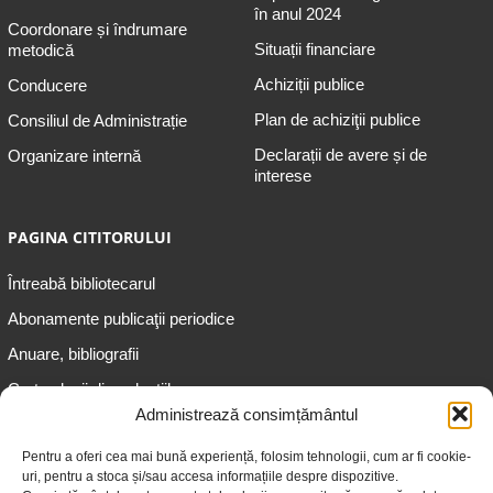
în anul 2024
Coordonare și îndrumare
Situații financiare
metodică
Achiziții publice
Conducere
Plan de achiziţii publice
Consiliul de Administrație
Declarații de avere și de
Organizare internă
interese
PAGINA CITITORULUI
Întreabă bibliotecarul
Abonamente publicaţii periodice
Anuare, bibliografii
Cartea lunii din colecțiile
speciale
Administrează consimțământul
Informații pentru copii
Pentru a oferi cea mai bună experiență, folosim tehnologii, cum ar fi cookie-
uri, pentru a stoca și/sau accesa informațiile despre dispozitive.
Informații pentru adolescenți