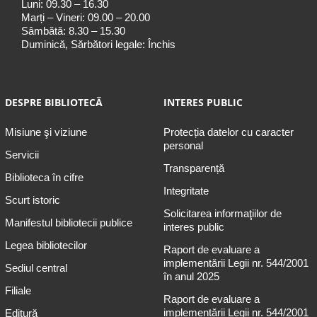
Luni: 09.30 – 16.30
Marți – Vineri: 09.00 – 20.00
Sâmbătă: 8.30 – 15.30
Duminică, Sărbători legale: Închis
DESPRE BIBLIOTECĂ
INTERES PUBLIC
Misiune şi viziune
Protecția datelor cu caracter
personal
Servicii
Transparență
Biblioteca în cifre
Integritate
Scurt istoric
Solicitarea informaţiilor de
Manifestul bibliotecii publice
interes public
Legea bibliotecilor
Raport de evaluare a
implementării Legii nr. 544/2001
Sediul central
în anul 2025
Filiale
Raport de evaluare a
implementării Legii nr. 544/2001
Editură