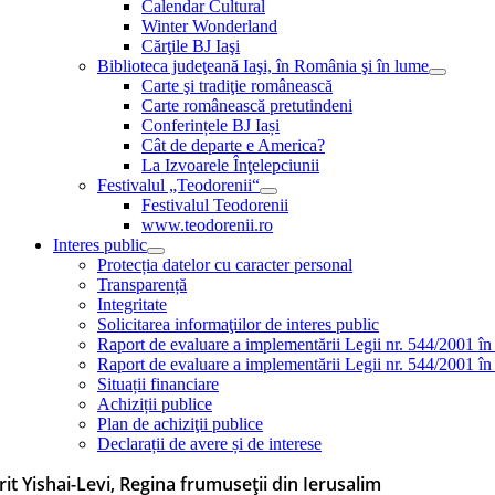
Calendar Cultural
Winter Wonderland
Cărţile BJ Iaşi
Biblioteca judeţeană Iaşi, în România şi în lume
Carte şi tradiţie românească
Carte românească pretutindeni
Conferințele BJ Iași
Cât de departe e America?
La Izvoarele Înţelepciunii
Festivalul „Teodorenii“
Festivalul Teodorenii
www.teodorenii.ro
Interes public
Protecția datelor cu caracter personal
Transparență
Integritate
Solicitarea informaţiilor de interes public
Raport de evaluare a implementării Legii nr. 544/2001 în
Raport de evaluare a implementării Legii nr. 544/2001 în
Situații financiare
Achiziții publice
Plan de achiziţii publice
Declarații de avere și de interese
rit Yishai-Levi, Regina frumuseții din Ierusalim