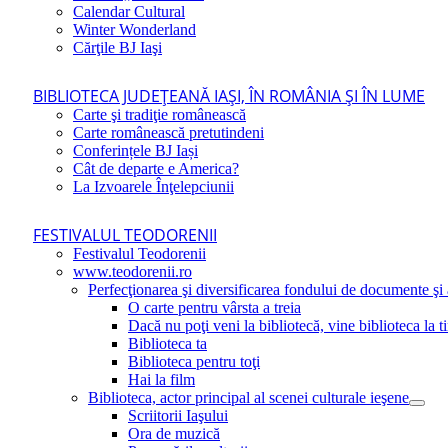
Calendar Cultural
Winter Wonderland
Cărţile BJ Iaşi
BIBLIOTECA JUDEŢEANĂ IAŞI, ÎN ROMÂNIA ŞI ÎN LUME
Carte şi tradiţie românească
Carte românească pretutindeni
Conferințele BJ Iași
Cât de departe e America?
La Izvoarele Înţelepciunii
FESTIVALUL TEODORENII
Festivalul Teodorenii
www.teodorenii.ro
Perfecţionarea şi diversificarea fondului de documente şi a
O carte pentru vârsta a treia
Dacă nu poţi veni la bibliotecă, vine biblioteca la t
Biblioteca ta
Biblioteca pentru toţi
Hai la film
Biblioteca, actor principal al scenei culturale ieşene
Scriitorii Iaşului
Ora de muzică