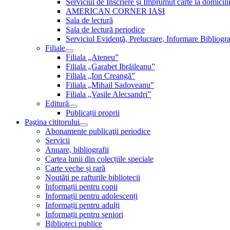
Serviciul de Inscriere şi Împrumut carte la domici
AMERICAN CORNER IAŞI
Sala de lectură
Sala de lectură periodice
Serviciul Evidenţă, Prelucrare, Informare Bibliogra
Filiale
Filiala „Ateneu”
Filiala „Garabet Ibrăileanu”
Filiala „Ion Creangă”
Filiala „Mihail Sadoveanu”
Filiala „Vasile Alecsandri”
Editură
Publicații proprii
Pagina cititorului
Abonamente publicaţii periodice
Servicii
Anuare, bibliografii
Cartea lunii din colecțiile speciale
Carte veche și rară
Noutăţi pe rafturile bibliotecii
Informații pentru copii
Informații pentru adolescenți
Informații pentru adulți
Informații pentru seniori
Biblioteci publice