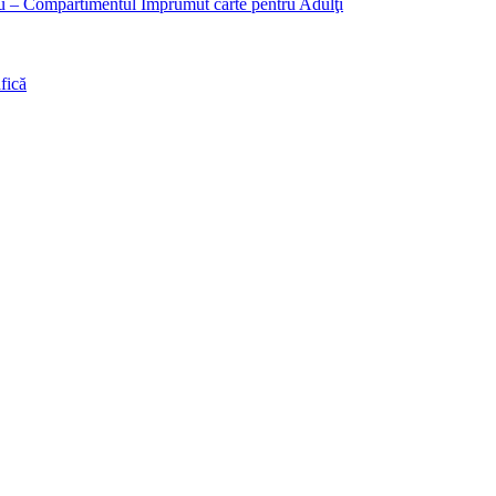
liu – Compartimentul Împrumut carte pentru Adulţi
fică