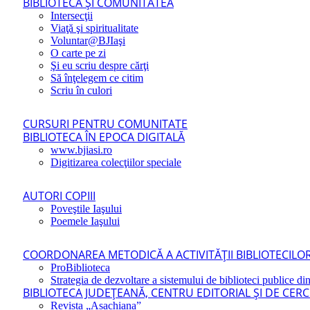
BIBLIOTECA ŞI COMUNITATEA
Intersecţii
Viaţă şi spiritualitate
Voluntar@BJIaşi
O carte pe zi
Şi eu scriu despre cărţi
Să înţelegem ce citim
Scriu în culori
CURSURI PENTRU COMUNITATE
BIBLIOTECA ÎN EPOCA DIGITALĂ
www.bjiasi.ro
Digitizarea colecţiilor speciale
AUTORI COPIII
Poveştile Iaşului
Poemele Iaşului
COORDONAREA METODICĂ A ACTIVITĂŢII BIBLIOTECILOR
ProBiblioteca
Strategia de dezvoltare a sistemului de biblioteci publice din
BIBLIOTECA JUDEŢEANĂ, CENTRU EDITORIAL ŞI DE CER
Revista „Asachiana”