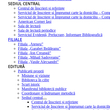
SEDIUL CENTRAL
Centrul de înscrieri și referințe
Serviciul de Inscriere şi Împrumut carte la domiciliu – Com
Serviciul de Inscriere şi Împrumut carte la domiciliu – Co
American Corner Iaşi
Sala de lectură
Sala de lectură periodice
Serviciul Evidenţă, Prelucrare, Informare Bibliografică
FILIALE
Filiala „Ateneu”
Filiala „Garabet Ibrăileanu”
Filiala „Ion Creangă”
Filiala „Mihail Sadoveanu”
Filiala „Vasile Alecsandri”
EDITURĂ
Publicații proprii
Misiune şi viziune
Biblioteca în cifre
Scurt istoric
Manifestul bibliotecii publice
Coordonare și îndrumare metodică
Sediul central
Centrul de înscrieri și referințe
Serviciul de Inscriere şi Împrumut carte la domici