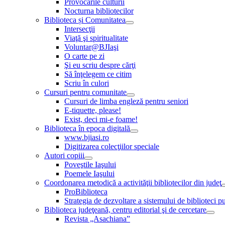
Provocările culturii
Nocturna bibliotecilor
Biblioteca și Comunitatea
Intersecţii
Viaţă şi spiritualitate
Voluntar@BJIaşi
O carte pe zi
Şi eu scriu despre cărţi
Să înţelegem ce citim
Scriu în culori
Cursuri pentru comunitate
Cursuri de limba engleză pentru seniori
E-tiquette, please!
Exist, deci mi-e foame!
Biblioteca în epoca digitală
www.bjiasi.ro
Digitizarea colecţiilor speciale
Autori copiii
Poveştile Iaşului
Poemele Iaşului
Coordonarea metodică a activităţii bibliotecilor din judeţ
ProBiblioteca
Strategia de dezvoltare a sistemului de biblioteci pu
Biblioteca judeţeană, centru editorial şi de cercetare
Revista „Asachiana”