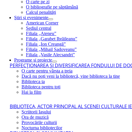
O carte pe zi
O bibliografie pe săptămână
Calcul penalități
Ştiri şi evenimente
American Corner
Sediul central
Filiala „Ateneu”
Filiala „Garabet Ibrăileanu”
Filiala „Ion Creangă”
Filiala „Mihail Sadoveanu”
Filiala „Vasile Alecsandri”
Programe şi proiecte
PERFECŢIONAREA ŞI DIVERSIFICAREA FONDULUI DE DOC
O carte pentru vârsta a treia
Dacă nu poţi veni la bibliotecă, vine biblioteca la tine
Biblioteca ta
Biblioteca pentru toţi
Hai la film
BIBLIOTECA, ACTOR PRINCIPAL AL SCENEI CULTURALE I
Scriitorii Iaşului
Ora de muzică
Provocările culturii
Nocturna bibliotecilor