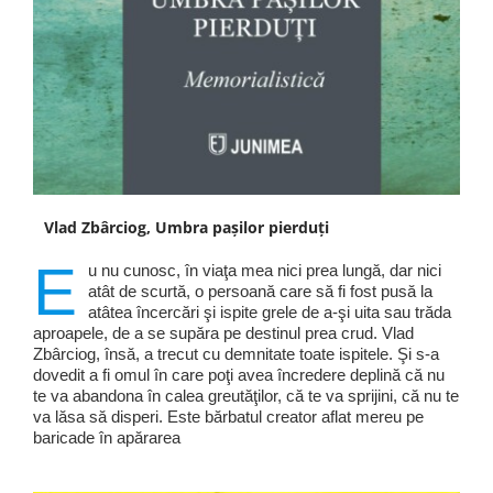
Vlad Zbârciog, Umbra pașilor pierduți
E
u nu cunosc, în viaţa mea nici prea lungă, dar nici
atât de scurtă, o persoană care să fi fost pusă la
atâtea încercări şi ispite grele de a-şi uita sau trăda
aproapele, de a se supăra pe destinul prea crud. Vlad
Zbârciog, însă, a trecut cu demnitate toate ispitele. Şi s-a
dovedit a fi omul în care poţi avea încredere deplină că nu
te va abandona în calea greutăţilor, că te va sprijini, că nu te
va lăsa să disperi. Este bărbatul creator aflat mereu pe
baricade în apărarea