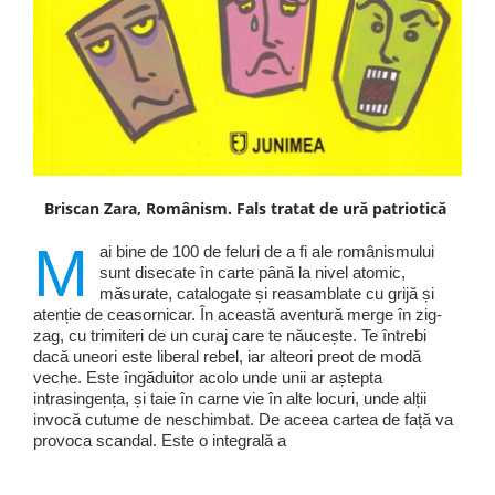
Briscan Zara, Românism. Fals tratat de ură patriotică
M
ai bine de 100 de feluri de a fi ale românismului
sunt disecate în carte până la nivel atomic,
măsurate, catalogate și reasamblate cu grijă și
atenție de ceasornicar. În această aventură merge în zig-
zag, cu trimiteri de un curaj care te năucește. Te întrebi
dacă uneori este liberal rebel, iar alteori preot de modă
veche. Este îngăduitor acolo unde unii ar aștepta
intrasingența, și taie în carne vie în alte locuri, unde alții
invocă cutume de neschimbat. De aceea cartea de față va
provoca scandal. Este o integrală a