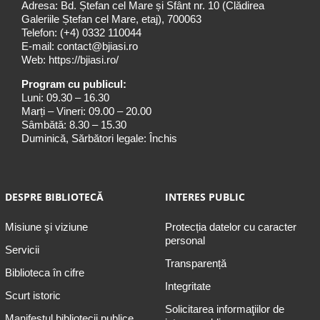
Adresa: Bd. Ștefan cel Mare și Sfânt nr. 10 (Clădirea
Galeriile Ștefan cel Mare, etaj), 700063
Telefon:
(+4) 0332 110044
E-mail:
contact@bjiasi.ro
Web:
https://bjiasi.ro/
Program cu publicul:
Luni: 09.30 – 16.30
Marți – Vineri: 09.00 – 20.00
Sâmbătă: 8.30 – 15.30
Duminică, Sărbători legale: Închis
DESPRE BIBLIOTECĂ
INTERES PUBLIC
Misiune şi viziune
Protecția datelor cu caracter
personal
Servicii
Transparență
Biblioteca în cifre
Integritate
Scurt istoric
Solicitarea informaţiilor de
Manifestul bibliotecii publice