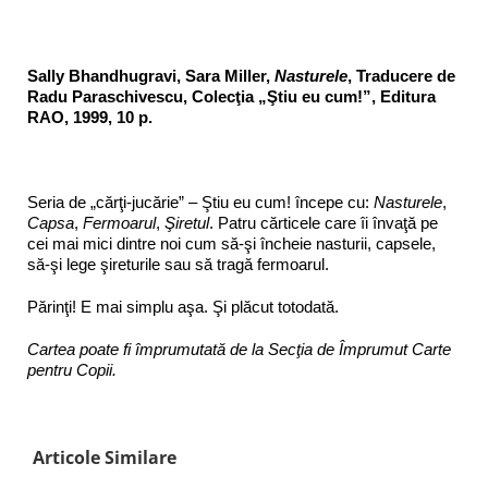
Sally Bhandhugravi, Sara Miller,
Nasturele
, Traducere de
Radu Paraschivescu, Colecţia „Ştiu eu cum!”, Editura
RAO, 1999, 10 p.
Seria de „cărţi-jucărie” – Ştiu eu cum! începe cu:
Nasturele
,
Capsa
,
Fermoarul
,
Şiretul
. Patru cărticele care îi învaţă pe
cei mai mici dintre noi cum să-şi încheie nasturii, capsele,
să-şi lege şireturile sau să tragă fermoarul.
Părinţi! E mai simplu aşa. Şi plăcut totodată.
Cartea poate fi împrumutată de la Secţia de Împrumut Carte
pentru Copii.
Articole Similare