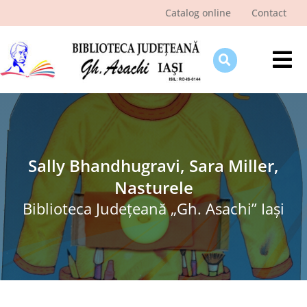
Skip
Catalog online
Contact
to
content
Tog
Nav
Despre bibliotecă
Pagina cititorului
Ştiri şi evenimente
Sally Bhandhugravi, Sara Miller,
Nasturele
Programe şi proiecte
Biblioteca Judeţeană „Gh. Asachi” Iaşi
Interes public