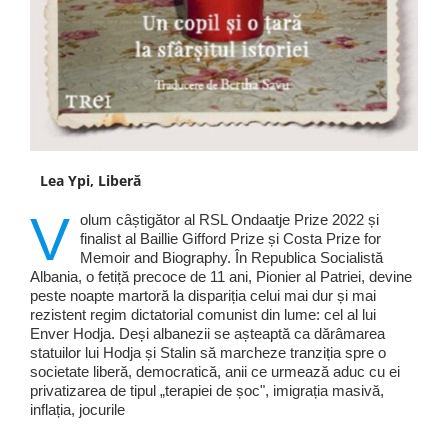
Lea Ypi, Liberă
V
olum câștigător al RSL Ondaatje Prize 2022 și
finalist al Baillie Gifford Prize și Costa Prize for
Memoir and Biography. În Republica Socialistă
Albania, o fetiță precoce de 11 ani, Pionier al Patriei, devine
peste noapte martoră la dispariția celui mai dur și mai
rezistent regim dictatorial comunist din lume: cel al lui
Enver Hodja. Deși albanezii se așteaptă ca dărâmarea
statuilor lui Hodja și Stalin să marcheze tranziția spre o
societate liberă, democratică, anii ce urmează aduc cu ei
privatizarea de tipul „terapiei de șoc", imigrația masivă,
inflația, jocurile