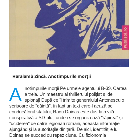
Haralamb Zincă, Anotimpurile morții
A
notimpurile morții Pe urmele agentului B-39. Cartea
a treia. Un maestru al thrillerului polițist și de
spionaj! După ce îi trimite generalului Antonescu o
scrisoare de "căință", în fapt un text care-l acuză pe
conducătorul statului, Radu Doinaș este dus la o vilă
conspirativă a SD-ului, unde i se organizează "răpirea" și
"uciderea" de către legionari români, această informație
ajungând și la autoritățile din țară. De aici, identitățile lui
Doinaș se succed cu repeziciune. Cu fizionomia