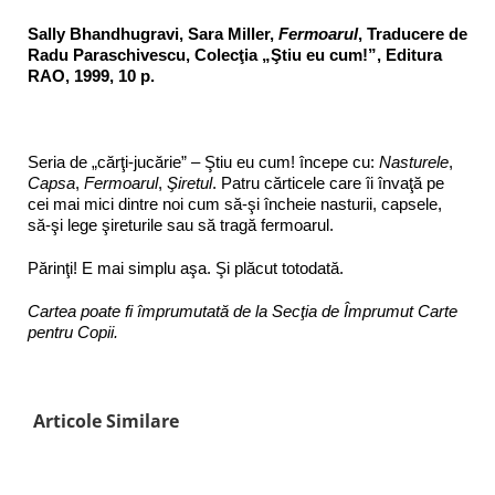
Sally Bhandhugravi, Sara Miller,
Fermoarul
, Traducere de
Radu Paraschivescu, Colecţia „Ştiu eu cum!”, Editura
RAO, 1999, 10 p.
Seria de „cărţi-jucărie” – Ştiu eu cum! începe cu:
Nasturele
,
Capsa
,
Fermoarul
,
Şiretul
. Patru cărticele care îi învaţă pe
cei mai mici dintre noi cum să-şi încheie nasturii, capsele,
să-şi lege şireturile sau să tragă fermoarul.
Părinţi! E mai simplu aşa. Şi plăcut totodată.
Cartea poate fi împrumutată de la Secţia de Împrumut Carte
pentru Copii.
Articole Similare