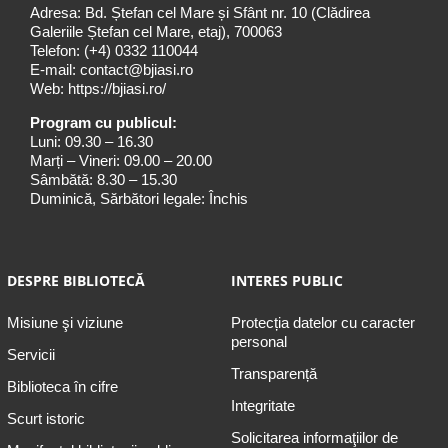
Adresa: Bd. Ștefan cel Mare și Sfânt nr. 10 (Clădirea
Galeriile Ștefan cel Mare, etaj), 700063
Telefon:
(+4) 0332 110044
E-mail:
contact@bjiasi.ro
Web:
https://bjiasi.ro/
Program cu publicul:
Luni: 09.30 – 16.30
Marți – Vineri: 09.00 – 20.00
Sâmbătă: 8.30 – 15.30
Duminică, Sărbători legale: Închis
DESPRE BIBLIOTECĂ
INTERES PUBLIC
Misiune şi viziune
Protecția datelor cu caracter
personal
Servicii
Transparență
Biblioteca în cifre
Integritate
Scurt istoric
Solicitarea informaţiilor de