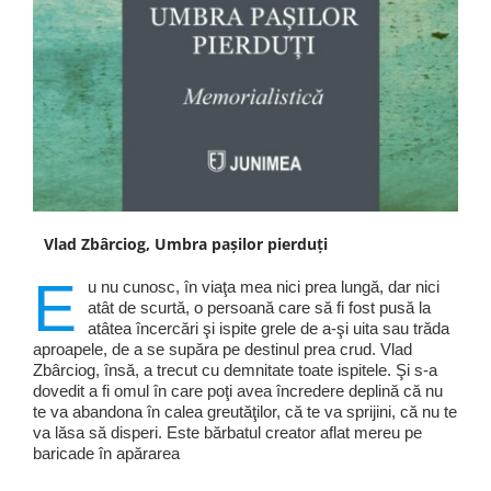
Vlad Zbârciog, Umbra pașilor pierduți
E
u nu cunosc, în viaţa mea nici prea lungă, dar nici
atât de scurtă, o persoană care să fi fost pusă la
atâtea încercări şi ispite grele de a-şi uita sau trăda
aproapele, de a se supăra pe destinul prea crud. Vlad
Zbârciog, însă, a trecut cu demnitate toate ispitele. Şi s-a
dovedit a fi omul în care poţi avea încredere deplină că nu
te va abandona în calea greutăţilor, că te va sprijini, că nu te
va lăsa să disperi. Este bărbatul creator aflat mereu pe
baricade în apărarea