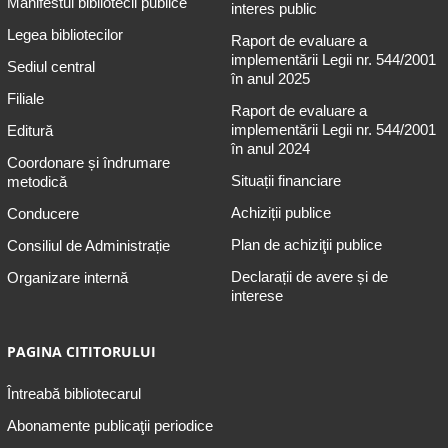
Manifestul bibliotecii publice
interes public
Legea bibliotecilor
Raport de evaluare a
implementării Legii nr. 544/2001
Sediul central
în anul 2025
Filiale
Raport de evaluare a
implementării Legii nr. 544/2001
Editură
în anul 2024
Coordonare și îndrumare
Situații financiare
metodică
Achiziții publice
Conducere
Plan de achiziţii publice
Consiliul de Administrație
Declarații de avere și de
Organizare internă
interese
PAGINA CITITORULUI
Întreabă bibliotecarul
Abonamente publicaţii periodice