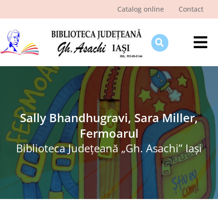
Skip
Catalog online
Contact
to
content
Tog
Nav
Despre bibliotecă
Pagina cititorului
Ştiri şi evenimente
Sally Bhandhugravi, Sara Miller,
Fermoarul
Programe şi proiecte
Biblioteca Judeţeană „Gh. Asachi” Iaşi
Interes public