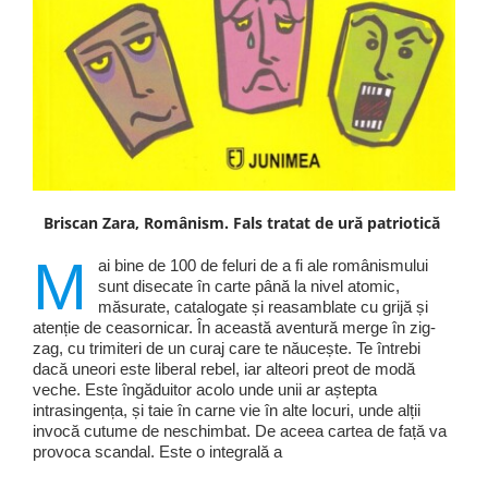
Briscan Zara, Românism. Fals tratat de ură patriotică
M
ai bine de 100 de feluri de a fi ale românismului
sunt disecate în carte până la nivel atomic,
măsurate, catalogate și reasamblate cu grijă și
atenție de ceasornicar. În această aventură merge în zig-
zag, cu trimiteri de un curaj care te năucește. Te întrebi
dacă uneori este liberal rebel, iar alteori preot de modă
veche. Este îngăduitor acolo unde unii ar aștepta
intrasingența, și taie în carne vie în alte locuri, unde alții
invocă cutume de neschimbat. De aceea cartea de față va
provoca scandal. Este o integrală a