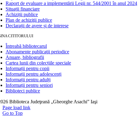
Raport de evaluare a implementării Legii nr. 544/2001 în anul 2024
Situații financiare
Achiziții publice
Plan de achiziţii publice
Declarații de avere și de interese
INA CITITORULUI
Întreabă bibliotecarul
Abonamente publicaţii periodice
Anuare, bibliografii
Cartea lunii din colecțiile speciale
Informații pentru copii
Informații pentru adolescenți
Informații pentru adulți
Informații pentru seniori
Biblioteci publice
026 Biblioteca Judeţeană „Gheorghe Asachi” Iaşi
Page load link
Go to Top