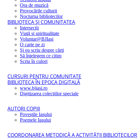
Ora de muzică
Provocările culturii
Nocturna bibliotecilor
BIBLIOTECA ŞI COMUNITATEA
Intersecţii
Viaţă şi spiritualitate
Voluntar@BJIaşi
O carte pe zi
Şi eu scriu despre cărţi
Să înţelegem ce citim
Scriu în culori
CURSURI PENTRU COMUNITATE
BIBLIOTECA ÎN EPOCA DIGITALĂ
www.bjiasi.ro
Digitizarea colecţiilor speciale
AUTORI COPIII
Poveştile Iaşului
Poemele Iaşului
COORDONAREA METODICĂ A ACTIVITĂŢII BIBLIOTECILOR