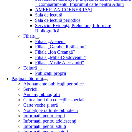
– Compartimentul Împrumut carte pentru Adulţi
AMERICAN CORNER IAŞI
Sala de lectură
Sala de lectură periodice
Serviciul Evidenţă, Prelucrare, Informare
Bibliografică
Filiale
Filiala „Ateneu”
Filiala „Garabet Ibrăileanu”
Filiala „Ion Creangă”
Filiala „Mihail Sadoveanu”
Filiala „Vasile Alecsandri”
Editură
Publicații proprii
Pagina cititorului
Abonamente publicaţii periodice
Servicii
Anuare, bibliografii
Cartea lunii din colecțiile speciale
Carte veche și rară
Noutăţi pe rafturile bibliotecii
Informații pentru copii
Informații pentru adolescenți
Informații pentru adulți
Informații pentru seniori