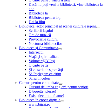
O carte pentru vârsta a treia
Dacă nu poţi veni la bibliotecă, vine biblioteca la
tine
Biblioteca ta
Biblioteca pentru toţi
Hai la film
Biblioteca, actor principal al scenei culturale ieşene
Scriitorii Iaşului
Ora de muzică
Provocările culturii
Nocturna bibliotecilor
Biblioteca și Comunitatea
Intersecţii
Viaţă şi spiritualitate
Voluntar@BJIaşi
O carte pe zi
Şi eu scriu despre cărţi
Să înţelegem ce citim
Scriu în culori
Cursuri pentru comunitate
Cursuri de limba engleză pentru seniori
E-tiquette, please!
Exist, deci mi-e foame!
Biblioteca în epoca digitală
www.bjiasi.ro