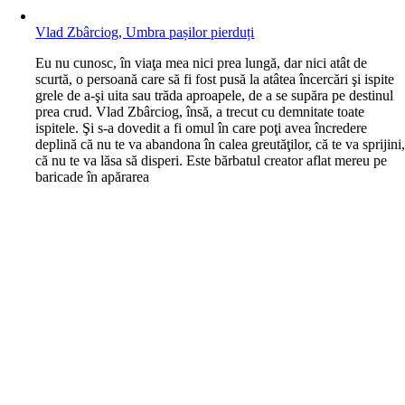
Vlad Zbârciog, Umbra pașilor pierduți
E
u nu cunosc, în viaţa mea nici prea lungă, dar nici atât de
scurtă, o persoană care să fi fost pusă la atâtea încercări şi ispite
grele de a-şi uita sau trăda aproapele, de a se supăra pe destinul
prea crud. Vlad Zbârciog, însă, a trecut cu demnitate toate
ispitele. Şi s-a dovedit a fi omul în care poţi avea încredere
deplină că nu te va abandona în calea greutăţilor, că te va sprijini
că nu te va lăsa să disperi. Este bărbatul creator aflat mereu pe
baricade în apărarea