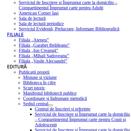
Serviciul de Inscriere şi Împrumut carte la domiciliu –
Compartimentul Împrumut carte pentru Adulţi
American Corner Iaşi
Sala de lectură
Sala de lectură periodice
Serviciul Evidenţă, Prelucrare, Informare Bibliografică
FILIALE
Filiala „Ateneu”
Filiala „Garabet Ibrăileanu”
Filiala „Ion Creangă”
Filiala „Mihail Sadoveanu”
Filiala „Vasile Alecsandri”
EDITURĂ
Publicații proprii
Misiune şi viziune
Biblioteca în cifre
Scurt istoric
Manifestul bibliotecii publice
Coordonare și îndrumare metodică
Sediul central
Centrul de înscrieri și referințe
Serviciul de Inscriere şi Împrumut carte la domiciliu
– Compartimentul Împrumut carte pentru Copii şi
Adolescenţi
Serviciul de Inscriere şi Împrumut carte la domiciliu