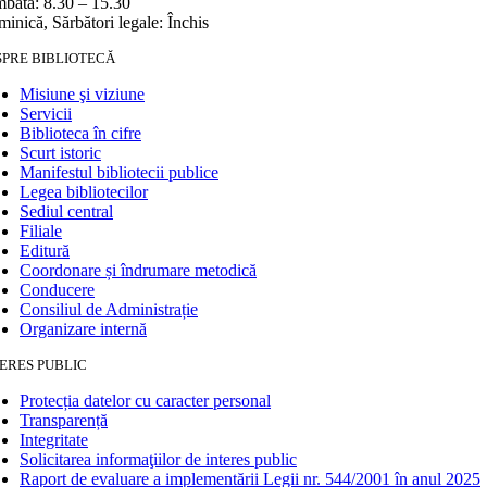
bătă: 8.30 – 15.30
inică, Sărbători legale: Închis
SPRE BIBLIOTECĂ
Misiune şi viziune
Servicii
Biblioteca în cifre
Scurt istoric
Manifestul bibliotecii publice
Legea bibliotecilor
Sediul central
Filiale
Editură
Coordonare și îndrumare metodică
Conducere
Consiliul de Administrație
Organizare internă
ERES PUBLIC
Protecția datelor cu caracter personal
Transparență
Integritate
Solicitarea informaţiilor de interes public
Raport de evaluare a implementării Legii nr. 544/2001 în anul 2025