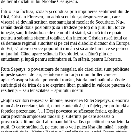
de fier al dictaturii lui Nicolae Ceaușescu.
Într-o țară închisă, izolată și condusă prin impunerea sentimentului de
frică, Cristian Florescu, un adolescent de șaptesprezece ani, care
visează să devină scriitor, este șantajat și racolat de Securitate. Nu-i
rămân decât două posibilități: să-i trădeze pe toți din jurul lui, tot ce
iubește, sau, folosindu-se de de noul lui statut, să facă tot ce poate
pentru a submina sistemul totalitar, din interior. Cristian riscă totul ca
să demaște regimul autoritar și pe cel mai diabolic dictator din Europa
de Est, să ofere o voce poporului român și să arate lumii ce se petrece
în țara lui. Când apare scânteia Revoluției, se alătură plin de
entuziasm și luptă pentru schimbare și, în sfârșit, pentru Libertate.
Ruta Sepetys, o povestitoare de neegalat, ale cărei cărți sunt publicate
în peste șaizeci de țări, se întoarce în forță cu un thriller care se
apleacă asupra istoriei poporului român, istoria unei națiuni apăsate
suferință și de frica de a te exprima liber, punând în valoare puterea de
reziliență − sau tenacitatea − spiritului nostru.
„Puțini scriitori reușesc să îmbine, asemenea Rutei Sepetys, o enormă
muncă de cercetare, talent, emoție autentică și o înțelegere profundă a
faptelor prezentate. […] Deși povestea se sfârșește fericit, epilogul
cărții prezintă amploarea trădării și suferința pe care aceasta o
provoacă. Ultimul rând al romanului îi va lăsa pe cititori cu sufletul la
gură. O carte strălucită, pe care nu o veți putea lăsa din mână”, susțin