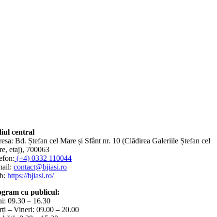
iul central
esa: Bd. Ștefan cel Mare și Sfânt nr. 10 (Clădirea Galeriile Ștefan cel
e, etaj), 700063
efon:
(+4) 0332 110044
ail:
contact@bjiasi.ro
b:
https://bjiasi.ro/
gram cu publicul:
i: 09.30 – 16.30
ți – Vineri: 09.00 – 20.00