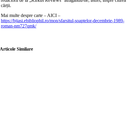
redactorii de la „Kirkus Reviews” atrâgându-ne, astfel, înspre citirea
cărții.
Mai multe despre carte – AICI –
https://bjiasi.ebibliophil.ro/mon/sfarsitul-soaptelor-decembrie-1989-
roman-nm727qmk/
Articole Similare