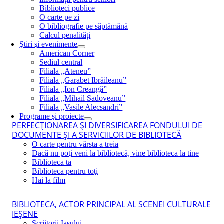
Biblioteci publice
O carte pe zi
O bibliografie pe săptămână
Calcul penalități
Ştiri şi evenimente
American Corner
Sediul central
Filiala „Ateneu”
Filiala „Garabet Ibrăileanu”
Filiala „Ion Creangă”
Filiala „Mihail Sadoveanu”
Filiala „Vasile Alecsandri”
Programe şi proiecte
PERFECŢIONAREA ŞI DIVERSIFICAREA FONDULUI DE
DOCUMENTE ŞI A SERVICIILOR DE BIBLIOTECĂ
O carte pentru vârsta a treia
Dacă nu poţi veni la bibliotecă, vine biblioteca la tine
Biblioteca ta
Biblioteca pentru toţi
Hai la film
BIBLIOTECA, ACTOR PRINCIPAL AL SCENEI CULTURALE
IEŞENE
Scriitorii Iaşului