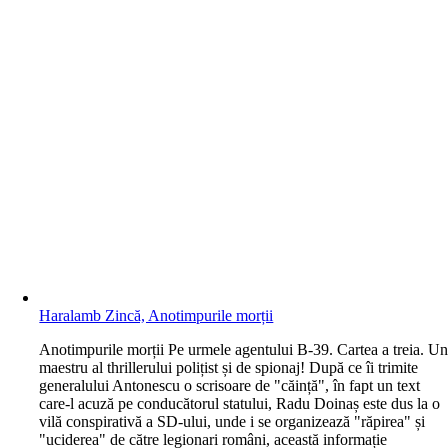
Haralamb Zincă, Anotimpurile morții
A
notimpurile morții Pe urmele agentului B-39. Cartea a treia. U
maestru al thrillerului polițist și de spionaj! După ce îi trimite
generalului Antonescu o scrisoare de "căință", în fapt un text
care-l acuză pe conducătorul statului, Radu Doinaș este dus la o
vilă conspirativă a SD-ului, unde i se organizează "răpirea" și
"uciderea" de către legionari români, această informație