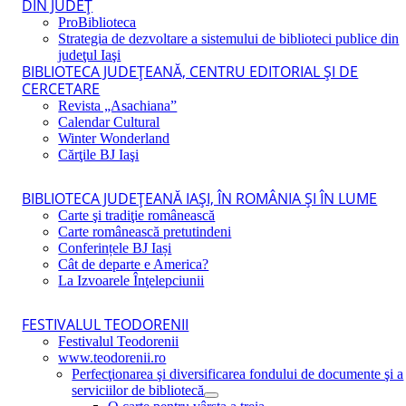
DIN JUDEŢ
ProBiblioteca
Strategia de dezvoltare a sistemului de biblioteci publice din
judeţul Iaşi
BIBLIOTECA JUDEŢEANĂ, CENTRU EDITORIAL ŞI DE
CERCETARE
Revista „Asachiana”
Calendar Cultural
Winter Wonderland
Cărţile BJ Iaşi
BIBLIOTECA JUDEŢEANĂ IAŞI, ÎN ROMÂNIA ŞI ÎN LUME
Carte şi tradiţie românească
Carte românească pretutindeni
Conferințele BJ Iași
Cât de departe e America?
La Izvoarele Înţelepciunii
FESTIVALUL TEODORENII
Festivalul Teodorenii
www.teodorenii.ro
Perfecţionarea şi diversificarea fondului de documente şi a
serviciilor de bibliotecă