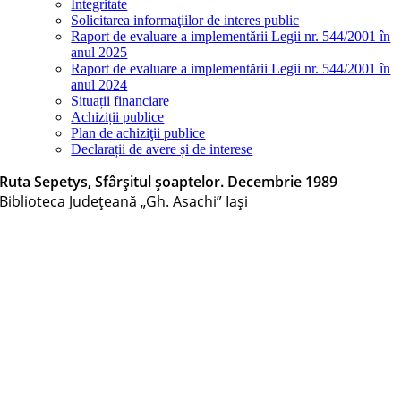
Integritate
Solicitarea informaţiilor de interes public
Raport de evaluare a implementării Legii nr. 544/2001 în
anul 2025
Raport de evaluare a implementării Legii nr. 544/2001 în
anul 2024
Situații financiare
Achiziții publice
Plan de achiziţii publice
Declarații de avere și de interese
Ruta Sepetys, Sfârșitul șoaptelor. Decembrie 1989
Biblioteca Judeţeană „Gh. Asachi” Iaşi