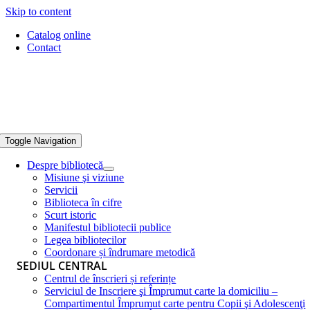
Skip to content
Catalog online
Contact
Toggle Navigation
Despre bibliotecă
Misiune şi viziune
Servicii
Biblioteca în cifre
Scurt istoric
Manifestul bibliotecii publice
Legea bibliotecilor
Coordonare și îndrumare metodică
SEDIUL CENTRAL
Centrul de înscrieri și referințe
Serviciul de Inscriere şi Împrumut carte la domiciliu –
Compartimentul Împrumut carte pentru Copii şi Adolescenţi