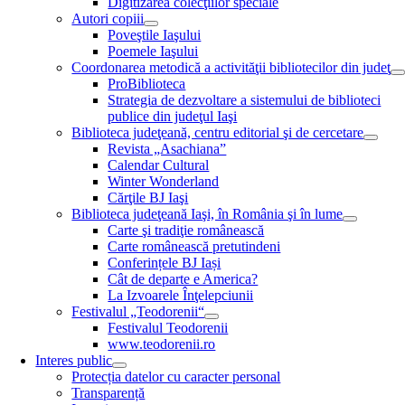
Digitizarea colecţiilor speciale
Autori copiii
Poveştile Iaşului
Poemele Iaşului
Coordonarea metodică a activităţii bibliotecilor din judeţ
ProBiblioteca
Strategia de dezvoltare a sistemului de biblioteci
publice din judeţul Iaşi
Biblioteca judeţeană, centru editorial şi de cercetare
Revista „Asachiana”
Calendar Cultural
Winter Wonderland
Cărţile BJ Iaşi
Biblioteca judeţeană Iaşi, în România şi în lume
Carte şi tradiţie românească
Carte românească pretutindeni
Conferințele BJ Iași
Cât de departe e America?
La Izvoarele Înţelepciunii
Festivalul „Teodorenii“
Festivalul Teodorenii
www.teodorenii.ro
Interes public
Protecția datelor cu caracter personal
Transparență