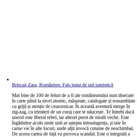
Briscan Zara, Românism. Fals tratat de ură patriotică
M
ai bine de 100 de feluri de a fi ale românismului sunt disecate
în carte până la nivel atomic, măsurate, catalogate și reasamblate
cu grijă și atenție de ceasornicar. În această aventură merge în
zig-zag, cu trimiteri de un curaj care te năucește. Te întrebi dacă
uneori este liberal rebel, iar alteori preot de modă veche. Este
îngăduitor acolo unde unii ar aștepta intrasingența, și taie în
carne vie în alte locuri, unde alții invocă cutume de neschimbat.
De aceea cartea de față va provoca scandal. Este o integrală a