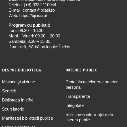
Telefon:
(+4) 0332 110044
E-mail:
contact@bjiasi.ro
Web:
https://bjiasi.ro/
Program cu publicul:
Luni: 09.30 – 16.30
Marți – Vineri: 09.00 – 20.00
Sâmbătă: 8.30 – 15.30
Duminică, Sărbători legale: Închis
DESPRE BIBLIOTECĂ
INTERES PUBLIC
Misiune şi viziune
Protecția datelor cu caracter
personal
Servicii
Transparență
Biblioteca în cifre
Integritate
Scurt istoric
Solicitarea informaţiilor de
Manifestul bibliotecii publice
interes public