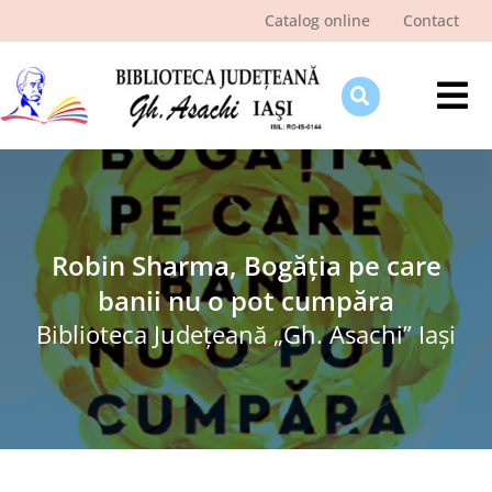
Skip
Catalog online
Contact
to
content
Tog
Nav
Despre bibliotecă
Pagina cititorului
Ştiri şi evenimente
Robin Sharma, Bogăția pe care
banii nu o pot cumpăra
Programe şi proiecte
Biblioteca Judeţeană „Gh. Asachi” Iaşi
Interes public