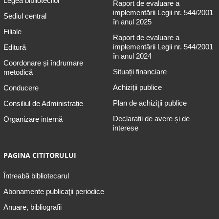
Legea bibliotecilor
Raport de evaluare a
implementării Legii nr. 544/2001
Sediul central
în anul 2025
Filiale
Raport de evaluare a
implementării Legii nr. 544/2001
Editură
în anul 2024
Coordonare și îndrumare
Situații financiare
metodică
Achiziții publice
Conducere
Plan de achiziţii publice
Consiliul de Administrație
Declarații de avere și de
Organizare internă
interese
PAGINA CITITORULUI
Întreabă bibliotecarul
Abonamente publicaţii periodice
Anuare, bibliografii