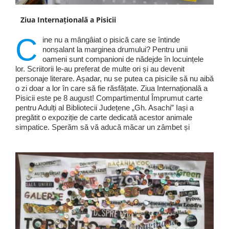
Ziua Internațională a Pisicii
C
ine nu a mângâiat o pisică care se întinde
nonșalant la marginea drumului? Pentru unii
oameni sunt companioni de nădejde în locuințele
lor. Scriitorii le-au preferat de multe ori și au devenit
personaje literare. Așadar, nu se putea ca pisicile să nu aibă
o zi doar a lor în care să fie răsfățate. Ziua Internațională a
Pisicii este pe 8 august! Compartimentul Împrumut carte
pentru Adulți al Bibliotecii Județene „Gh. Asachi” Iași a
pregătit o expoziție de carte dedicată acestor animale
simpatice. Sperăm să vă aducă măcar un zâmbet și