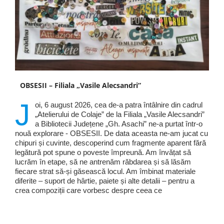
OBSESII – Filiala „Vasile Alecsandri”
J
oi, 6 august 2026, cea de-a patra întâlnire din cadrul
„Atelierului de Colaje” de la Filiala „Vasile Alecsandri”
a Bibliotecii Județene „Gh. Asachi” ne-a purtat într-o
nouă explorare - OBSESII. De data aceasta ne-am jucat cu
chipuri și cuvinte, descoperind cum fragmente aparent fără
legătură pot spune o poveste împreună. Am învățat să
lucrăm în etape, să ne antrenăm răbdarea și să lăsăm
fiecare strat să-și găsească locul. Am îmbinat materiale
diferite – suport de hârtie, paiete și alte detalii – pentru a
crea compoziții care vorbesc despre ceea ce