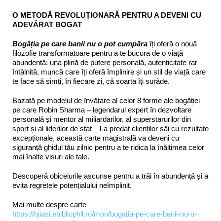
O METODĂ REVOLUȚIONARĂ PENTRU A DEVENI CU
ADEVĂRAT BOGAT
Bogăția pe care banii nu o pot cumpăra
îți oferă o nouă
filozofie transformatoare pentru a te bucura de o viață
abundentă: una plină de putere personală, autenticitate rar
întâlnită, muncă care îți oferă împlinire și un stil de viață care
te face să simți, în fiecare zi, că soarta îți surâde.
Bazată pe modelul de învățare al celor 8 forme ale bogăției
pe care Robin Sharma – legendarul expert în dezvoltare
personală și mentor al miliardarilor, al superstarurilor din
sport și al liderilor de stat – l-a predat clienților săi cu rezultate
excepționale, această carte magistrală va deveni cu
siguranță ghidul tău zilnic pentru a te ridica la înălțimea celor
mai înalte visuri ale tale.
Descoperă obiceiurile ascunse pentru a trăi în abundență și a
evita regretele potențialului neîmplinit.
Mai multe despre carte –
https://bjiasi.ebibliophil.ro/mon/bogatia-pe-care-banii-nu-o-