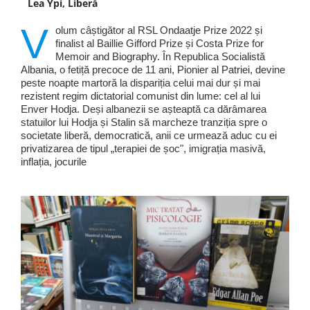
Lea Ypi, Liberă
V
olum câștigător al RSL Ondaatje Prize 2022 și
finalist al Baillie Gifford Prize și Costa Prize for
Memoir and Biography. În Republica Socialistă
Albania, o fetiță precoce de 11 ani, Pionier al Patriei, devine
peste noapte martoră la dispariția celui mai dur și mai
rezistent regim dictatorial comunist din lume: cel al lui
Enver Hodja. Deși albanezii se așteaptă ca dărâmarea
statuilor lui Hodja și Stalin să marcheze tranziția spre o
societate liberă, democratică, anii ce urmează aduc cu ei
privatizarea de tipul „terapiei de șoc", imigrația masivă,
inflația, jocurile