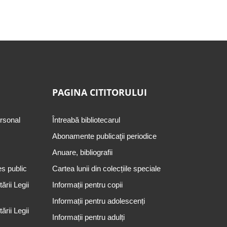
PAGINA CITITORULUI
ersonal
Întreabă bibliotecarul
Abonamente publicaţii periodice
Anuare, bibliografii
es public
Cartea lunii din colecțiile speciale
rii Legii
Informații pentru copii
Informații pentru adolescenți
rii Legii
Informații pentru adulți