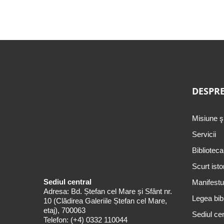
DESPRE
Misiune ş
Servicii
Biblioteca
Scurt isto
Sediul central
Manifestul
Adresa: Bd. Ștefan cel Mare și Sfânt nr.
Legea bibl
10 (Clădirea Galeriile Ștefan cel Mare,
etaj), 700063
Sediul cen
Telefon:
(+4) 0332 110044