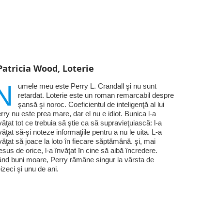
Patricia Wood, Loterie
N
umele meu este Perry L. Crandall şi nu sunt
retardat. Loterie este un roman remarcabil despre
şansă şi noroc. Coeficientul de inteligenţă al lui
rry nu este prea mare, dar el nu e idiot. Bunica l-a
văţat tot ce trebuia să ştie ca să supravieţuiască: l-a
văţat să-şi noteze informaţiile pentru a nu le uita. L-a
văţat să joace la loto în fiecare săptămână. şi, mai
esus de orice, l-a învăţat în cine să aibă încredere.
nd buni moare, Perry rămâne singur la vârsta de
eizeci şi unu de ani.