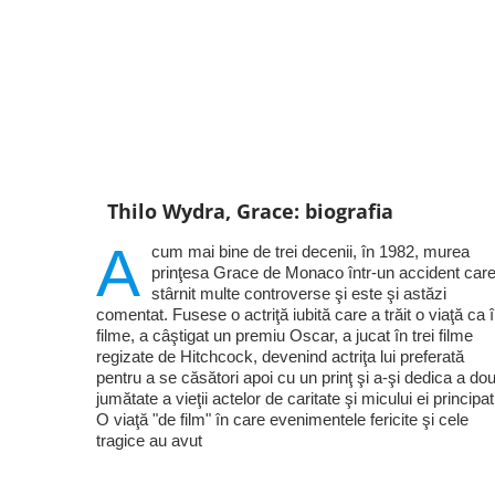
Thilo Wydra, Grace: biografia
A
cum mai bine de trei decenii, în 1982, murea
prinţesa Grace de Monaco într-un accident care
stârnit multe controverse şi este şi astăzi
comentat. Fusese o actriţă iubită care a trăit o viaţă ca 
filme, a câştigat un premiu Oscar, a jucat în trei filme
regizate de Hitchcock, devenind actriţa lui preferată
pentru a se căsători apoi cu un prinţ şi a-şi dedica a do
jumătate a vieţii actelor de caritate şi micului ei principat
O viaţă "de film" în care evenimentele fericite şi cele
tragice au avut