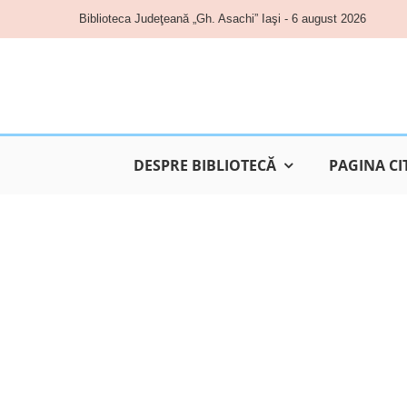
Skip
Biblioteca Judeţeană „Gh. Asachi” Iaşi - 6 august 2026
to
content
DESPRE BIBLIOTECĂ
PAGINA CI