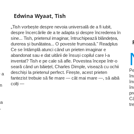
Edwina Wyaat, Tish
„Tish vorbește despre nevoia universală de a fi iubit,
despre încercările de a te adapta și despre încrederea în
sine... Tish, prietenul imaginar, întruchipează blândețea,
durerea și bunătatea... O poveste frumoasă." Readplus
Ce se întâmplă atunci când un prieten imaginar e
abandonat sau e dat uitării de însuși copilul care l-a
inventat? Tish e pe cale să afle. Povestea începe într-o
seară când un băiețel, Charles Dimple, visează cu ochii
Pe
deschiși la prietenul perfect. Firește, acest prieten
 a
în
fantezist trebuie să fie mare — cât mai mare —, să aibă
în
colți —
în
în
pr
Câ
ua
tr
.