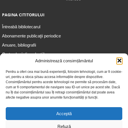
PAGINA CITITORULUI
Întreabă bibliotecarul
Abonamente publicaţii periodice
Anuare, bibliografii
Cartea lunii din colecțiile
speciale
Administrează consimțământul
Informații pentru copii
Pentru a oferi cea mai bună experiență, folosim tehnologii, cum ar fi cookie-
uri, pentru a stoca și/sau accesa informațiile despre dispozitive.
Informații pentru adolescenți
Consimțământul pentru aceste tehnologii ne permite să procesăm date,
Informații pentru adulți
cum ar fi comportamentul de navigare sau ID-uri unice pe acest site. Dacă
nu îți dai consimțământul sau îți retragi consimțământul dat poate avea
Informații pentru seniori
afecte negative asupra unor anumite funcționalități și funcții.
Biblioteci publice
Acceptă
Refuză