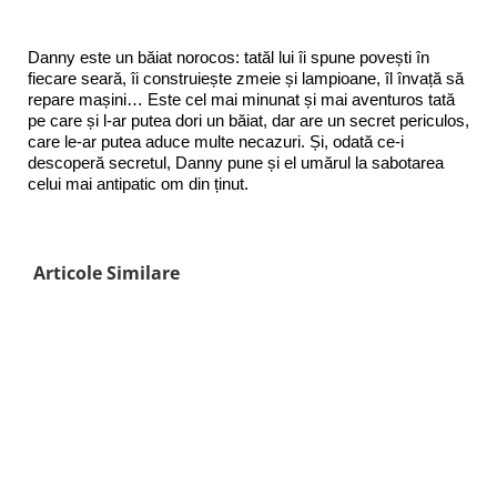
Danny este un băiat norocos: tatăl lui îi spune povești în
fiecare seară, îi construiește zmeie și lampioane, îl învață să
repare mașini… Este cel mai minunat și mai aventuros tată
pe care și l-ar putea dori un băiat, dar are un secret periculos,
care le-ar putea aduce multe necazuri. Și, odată ce-i
descoperă secretul, Danny pune și el umărul la sabotarea
celui mai antipatic om din ținut.
Articole Similare