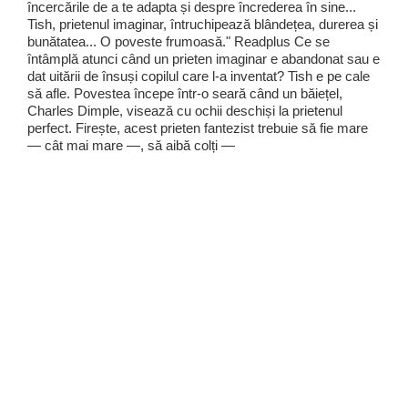
încercările de a te adapta și despre încrederea în sine...
Tish, prietenul imaginar, întruchipează blândețea, durerea și
bunătatea... O poveste frumoasă." Readplus Ce se
întâmplă atunci când un prieten imaginar e abandonat sau e
dat uitării de însuși copilul care l-a inventat? Tish e pe cale
să afle. Povestea începe într-o seară când un băiețel,
Charles Dimple, visează cu ochii deschiși la prietenul
perfect. Firește, acest prieten fantezist trebuie să fie mare
— cât mai mare —, să aibă colți —