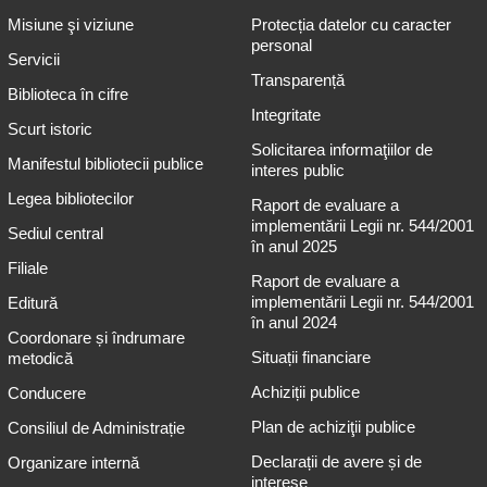
Misiune şi viziune
Protecția datelor cu caracter
personal
Servicii
Transparență
Biblioteca în cifre
Integritate
Scurt istoric
Solicitarea informaţiilor de
Manifestul bibliotecii publice
interes public
Legea bibliotecilor
Raport de evaluare a
implementării Legii nr. 544/2001
Sediul central
în anul 2025
Filiale
Raport de evaluare a
implementării Legii nr. 544/2001
Editură
în anul 2024
Coordonare și îndrumare
Situații financiare
metodică
Achiziții publice
Conducere
Plan de achiziţii publice
Consiliul de Administrație
Declarații de avere și de
Organizare internă
interese