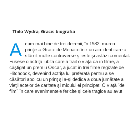
Thilo Wydra, Grace: biografia
A
cum mai bine de trei decenii, în 1982, murea
prinţesa Grace de Monaco într-un accident care a
stârnit multe controverse şi este şi astăzi comentat.
Fusese o actriţă iubită care a trăit o viaţă ca în filme, a
câştigat un premiu Oscar, a jucat în trei filme regizate de
Hitchcock, devenind actriţa lui preferată pentru a se
căsători apoi cu un prinţ şi a-şi dedica a doua jumătate a
vieţii actelor de caritate şi micului ei principat. O viaţă "de
film" în care evenimentele fericite şi cele tragice au avut