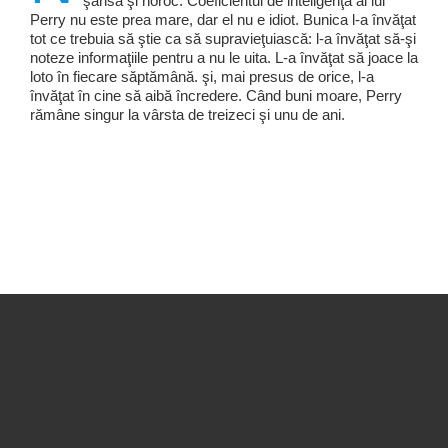
şansă şi noroc. Coeficientul de inteligenţă al lui
Perry nu este prea mare, dar el nu e idiot. Bunica l-a învăţat
tot ce trebuia să ştie ca să supravieţuiască: l-a învăţat să-şi
noteze informaţiile pentru a nu le uita. L-a învăţat să joace la
loto în fiecare săptămână. şi, mai presus de orice, l-a
învăţat în cine să aibă încredere. Când buni moare, Perry
rămâne singur la vârsta de treizeci şi unu de ani.