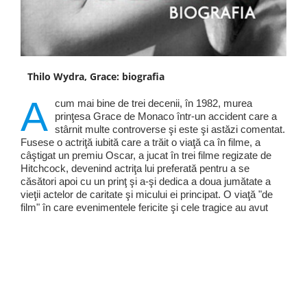
Thilo Wydra, Grace: biografia
A
cum mai bine de trei decenii, în 1982, murea
prinţesa Grace de Monaco într-un accident care a
stârnit multe controverse şi este şi astăzi comentat.
Fusese o actriţă iubită care a trăit o viaţă ca în filme, a
câştigat un premiu Oscar, a jucat în trei filme regizate de
Hitchcock, devenind actriţa lui preferată pentru a se
căsători apoi cu un prinţ şi a-şi dedica a doua jumătate a
vieţii actelor de caritate şi micului ei principat. O viaţă "de
film" în care evenimentele fericite şi cele tragice au avut