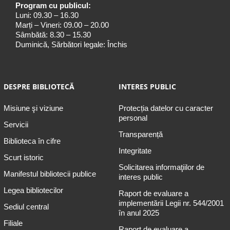
Program cu publicul:
Luni: 09.30 – 16.30
Marți – Vineri: 09.00 – 20.00
Sâmbătă: 8.30 – 15.30
Duminică, Sărbători legale: Închis
DESPRE BIBLIOTECĂ
INTERES PUBLIC
Misiune şi viziune
Protecția datelor cu caracter
personal
Servicii
Transparență
Biblioteca în cifre
Integritate
Scurt istoric
Solicitarea informaţiilor de
Manifestul bibliotecii publice
interes public
Legea bibliotecilor
Raport de evaluare a
implementării Legii nr. 544/2001
Sediul central
în anul 2025
Filiale
Raport de evaluare a