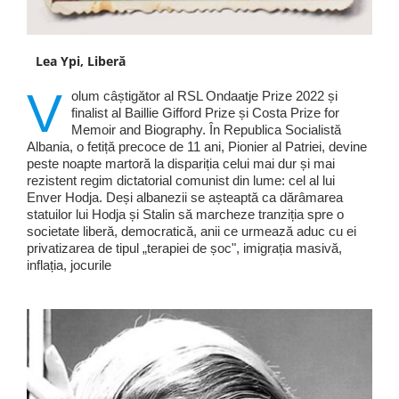
Lea Ypi, Liberă
V
olum câștigător al RSL Ondaatje Prize 2022 și
finalist al Baillie Gifford Prize și Costa Prize for
Memoir and Biography. În Republica Socialistă
Albania, o fetiță precoce de 11 ani, Pionier al Patriei, devine
peste noapte martoră la dispariția celui mai dur și mai
rezistent regim dictatorial comunist din lume: cel al lui
Enver Hodja. Deși albanezii se așteaptă ca dărâmarea
statuilor lui Hodja și Stalin să marcheze tranziția spre o
societate liberă, democratică, anii ce urmează aduc cu ei
privatizarea de tipul „terapiei de șoc", imigrația masivă,
inflația, jocurile