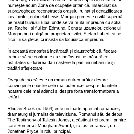
numește acum Zona de ocupație britanică. Însărcinat să
supravegheze reconstrucția orașului ruinat și denazificarea
localnicilor, colonelul Lewis Morgan primește o vilă superbă
pe malul fluviului Elba, unde se va muta împreună cu soția
sa, Rachel, și fiul lor, Edmund. Contrar uzanțelor, colonelul
Morgan nu-i obligă pe proprietarul vilei, Stefan Lubert, și pe
fiica lui să plece, ci insistă să locuiască împreună.
În această atmosferă încărcată și claustrofobică, fiecare
trebuie să se confrunte cu sine însuși pe măsură ce
ostilitatea și durerea dau naștere la pasiuni nebănuite și
trădări sfâşietoare.
Dragoste și ură
este un roman cutremurător despre
convingerile noastre cele mai puternice, despre dorințele
noastre cele mai adânci și despre forța transformatoare a
iertării.
Rhidian Brook (n. 1964) este un foarte apreciat romancier,
dramaturg și jurnalist de televiziune. Romanul său de debut,
The Testimony of Taliesin Jones, a câștigat trei premii, printre
care Somerset Maugham Award, și a fost ecranizat, cu
Jonathan Pryce în rolul principal.