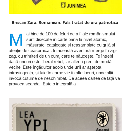
Briscan Zara, Românism. Fals tratat de ură patriotică
M
ai bine de 100 de feluri de a fi ale românismului
sunt disecate în carte până la nivel atomic,
măsurate, catalogate și reasamblate cu grijă și
atenție de ceasornicar. În această aventură merge în zig-
zag, cu trimiteri de un curaj care te năucește. Te întrebi
dacă uneori este liberal rebel, iar alteori preot de modă
veche. Este îngăduitor acolo unde unii ar aștepta
intrasingența, și taie în carne vie în alte locuri, unde alții
invocă cutume de neschimbat. De aceea cartea de față va
provoca scandal. Este o integrală a