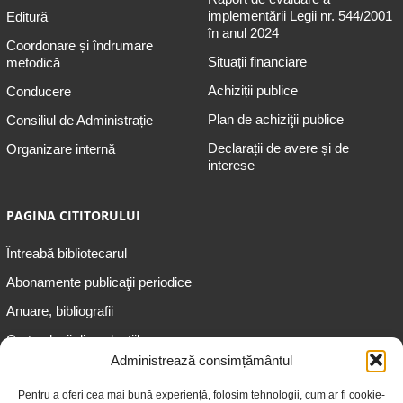
implementării Legii nr. 544/2001
Editură
în anul 2024
Coordonare și îndrumare
Situații financiare
metodică
Achiziții publice
Conducere
Plan de achiziţii publice
Consiliul de Administrație
Declarații de avere și de
Organizare internă
interese
PAGINA CITITORULUI
Întreabă bibliotecarul
Abonamente publicaţii periodice
Anuare, bibliografii
Cartea lunii din colecțiile
speciale
Administrează consimțământul
Informații pentru copii
Pentru a oferi cea mai bună experiență, folosim tehnologii, cum ar fi cookie-