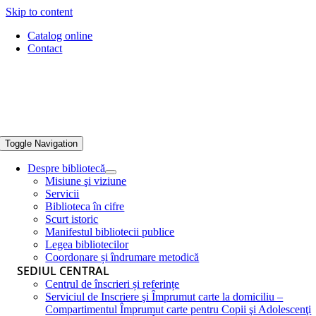
Skip to content
Catalog online
Contact
Toggle Navigation
Despre bibliotecă
Misiune şi viziune
Servicii
Biblioteca în cifre
Scurt istoric
Manifestul bibliotecii publice
Legea bibliotecilor
Coordonare și îndrumare metodică
SEDIUL CENTRAL
Centrul de înscrieri și referințe
Serviciul de Inscriere şi Împrumut carte la domiciliu –
Compartimentul Împrumut carte pentru Copii şi Adolescenţi