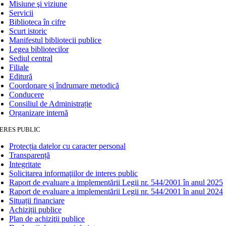
Misiune şi viziune
Servicii
Biblioteca în cifre
Scurt istoric
Manifestul bibliotecii publice
Legea bibliotecilor
Sediul central
Filiale
Editură
Coordonare și îndrumare metodică
Conducere
Consiliul de Administrație
Organizare internă
ERES PUBLIC
Protecția datelor cu caracter personal
Transparență
Integritate
Solicitarea informaţiilor de interes public
Raport de evaluare a implementării Legii nr. 544/2001 în anul 2025
Raport de evaluare a implementării Legii nr. 544/2001 în anul 2024
Situații financiare
Achiziții publice
Plan de achiziţii publice