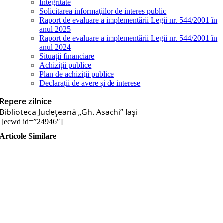
Integritate
Solicitarea informaţiilor de interes public
Raport de evaluare a implementării Legii nr. 544/2001 în
anul 2025
Raport de evaluare a implementării Legii nr. 544/2001 în
anul 2024
Situații financiare
Achiziții publice
Plan de achiziţii publice
Declarații de avere și de interese
Repere zilnice
Biblioteca Judeţeană „Gh. Asachi” Iaşi
[ecwd id=”24946″]
Articole Similare