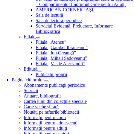
– Compartimentul Împrumut carte pentru Adulţi
AMERICAN CORNER IAŞI
Sala de lectură
Sala de lectură periodice
Serviciul Evidenţă, Prelucrare, Informare
Bibliografică
Filiale
Filiala „Ateneu”
Filiala „Garabet Ibrăileanu”
Filiala „Ion Creangă”
Filiala „Mihail Sadoveanu”
Filiala „Vasile Alecsandri”
Editură
Publicații proprii
Pagina cititorului
Abonamente publicaţii periodice
Servicii
Anuare, bibliografii
Cartea lunii din colecțiile speciale
Carte veche și rară
Noutăţi pe rafturile bibliotecii
Informații pentru copii
Informații pentru adolescenți
Informații pentru adulți
Informații pentru seniori