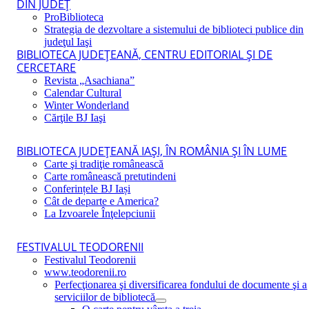
DIN JUDEŢ
ProBiblioteca
Strategia de dezvoltare a sistemului de biblioteci publice din
judeţul Iaşi
BIBLIOTECA JUDEŢEANĂ, CENTRU EDITORIAL ŞI DE
CERCETARE
Revista „Asachiana”
Calendar Cultural
Winter Wonderland
Cărţile BJ Iaşi
BIBLIOTECA JUDEŢEANĂ IAŞI, ÎN ROMÂNIA ŞI ÎN LUME
Carte şi tradiţie românească
Carte românească pretutindeni
Conferințele BJ Iași
Cât de departe e America?
La Izvoarele Înţelepciunii
FESTIVALUL TEODORENII
Festivalul Teodorenii
www.teodorenii.ro
Perfecţionarea şi diversificarea fondului de documente şi a
serviciilor de bibliotecă