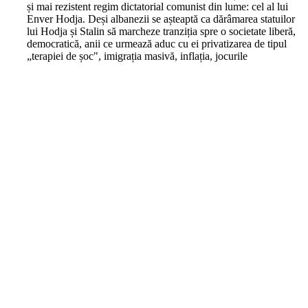
și mai rezistent regim dictatorial comunist din lume: cel al lui
Enver Hodja. Deși albanezii se așteaptă ca dărâmarea statuilor
lui Hodja și Stalin să marcheze tranziția spre o societate liberă,
democratică, anii ce urmează aduc cu ei privatizarea de tipul
„terapiei de șoc", imigrația masivă, inflația, jocurile