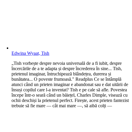
Edwina Wyaat, Tish
„Tish vorbește despre nevoia universală de a fi iubit, despre
încercările de a te adapta și despre încrederea în sine... Tish,
prietenul imaginar, întruchipează blândețea, durerea și
bunătatea... O poveste frumoasă." Readplus Ce se întâmplă
atunci când un prieten imaginar e abandonat sau e dat uitării de
însuși copilul care l-a inventat? Tish e pe cale să afle. Povestea
începe într-o seară când un băiețel, Charles Dimple, visează cu
ochii deschiși la prietenul perfect. Firește, acest prieten fantezist
trebuie să fie mare — cât mai mare —, să aibă colți —