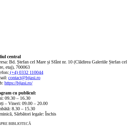
iul central
esa: Bd. Ștefan cel Mare și Sfânt nr. 10 (Clădirea Galeriile Ștefan cel
e, etaj), 700063
efon:
(+4) 0332 110044
ail:
contact@bjiasi.ro
b:
https://bjiasi.ro/
gram cu publicul:
i: 09.30 – 16.30
ți – Vineri: 09.00 – 20.00
bătă: 8.30 – 15.30
inică, Sărbători legale: Închis
SPRE BIBLIOTECĂ