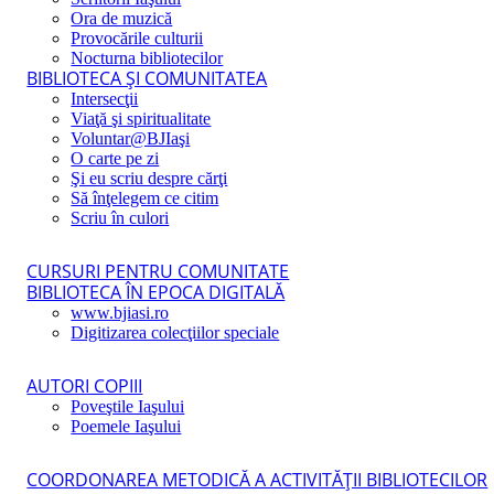
Ora de muzică
Provocările culturii
Nocturna bibliotecilor
BIBLIOTECA ŞI COMUNITATEA
Intersecţii
Viaţă şi spiritualitate
Voluntar@BJIaşi
O carte pe zi
Şi eu scriu despre cărţi
Să înţelegem ce citim
Scriu în culori
CURSURI PENTRU COMUNITATE
BIBLIOTECA ÎN EPOCA DIGITALĂ
www.bjiasi.ro
Digitizarea colecţiilor speciale
AUTORI COPIII
Poveştile Iaşului
Poemele Iaşului
COORDONAREA METODICĂ A ACTIVITĂŢII BIBLIOTECILOR