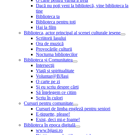
O carte pentru vârsta a treia
Dacă nu poţi veni la bibliotecă, vine biblioteca la
tine
Biblioteca ta
Biblioteca pentru toţi
Hai la film
Biblioteca, actor principal al scenei culturale ieşene
Scriitorii Iaşului
Ora de muzică
Provocările culturii
Nocturna bibliotecilor
Biblioteca și Comunitatea
Intersecţii
Viaţă şi spiritualitate
Voluntar@BJIaşi
O carte pe zi
Şi eu scriu despre cărţi
Să înţelegem ce citim
Scriu în culori
Cursuri pentru comunitate
Cursuri de limba engleză pentru seniori
E-tiquette, please!
Exist, deci mi-e foame!
Biblioteca în epoca digitală
www.bjiasi.ro