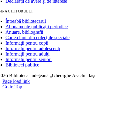
Declarații de avere și de interese
INA CITITORULUI
Întreabă bibliotecarul
Abonamente publicaţii periodice
Anuare, bibliografii
Cartea lunii din colecțiile speciale
Informații pentru copii
Informații pentru adolescenți
Informații pentru adulți
Informații pentru seniori
Biblioteci publice
026 Biblioteca Judeţeană „Gheorghe Asachi” Iaşi
Page load link
Go to Top