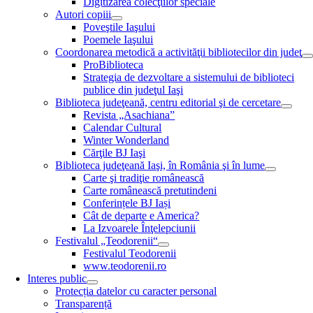
Digitizarea colecţiilor speciale
Autori copiii
Poveştile Iaşului
Poemele Iaşului
Coordonarea metodică a activităţii bibliotecilor din judeţ
ProBiblioteca
Strategia de dezvoltare a sistemului de biblioteci
publice din judeţul Iaşi
Biblioteca judeţeană, centru editorial şi de cercetare
Revista „Asachiana”
Calendar Cultural
Winter Wonderland
Cărţile BJ Iaşi
Biblioteca judeţeană Iaşi, în România şi în lume
Carte şi tradiţie românească
Carte românească pretutindeni
Conferințele BJ Iași
Cât de departe e America?
La Izvoarele Înţelepciunii
Festivalul „Teodorenii“
Festivalul Teodorenii
www.teodorenii.ro
Interes public
Protecția datelor cu caracter personal
Transparență