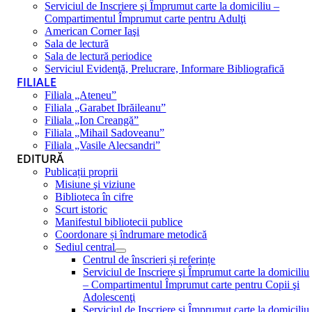
Serviciul de Inscriere şi Împrumut carte la domiciliu –
Compartimentul Împrumut carte pentru Adulţi
American Corner Iaşi
Sala de lectură
Sala de lectură periodice
Serviciul Evidenţă, Prelucrare, Informare Bibliografică
FILIALE
Filiala „Ateneu”
Filiala „Garabet Ibrăileanu”
Filiala „Ion Creangă”
Filiala „Mihail Sadoveanu”
Filiala „Vasile Alecsandri”
EDITURĂ
Publicații proprii
Misiune şi viziune
Biblioteca în cifre
Scurt istoric
Manifestul bibliotecii publice
Coordonare și îndrumare metodică
Sediul central
Centrul de înscrieri și referințe
Serviciul de Inscriere şi Împrumut carte la domiciliu
– Compartimentul Împrumut carte pentru Copii şi
Adolescenţi
Serviciul de Inscriere şi Împrumut carte la domiciliu