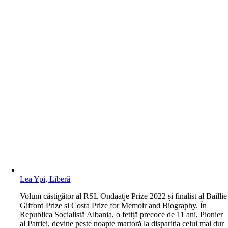
Lea Ypi, Liberă
V
olum câștigător al RSL Ondaatje Prize 2022 și finalist al Baillie
Gifford Prize și Costa Prize for Memoir and Biography. În
Republica Socialistă Albania, o fetiță precoce de 11 ani, Pionier
al Patriei, devine peste noapte martoră la dispariția celui mai dur