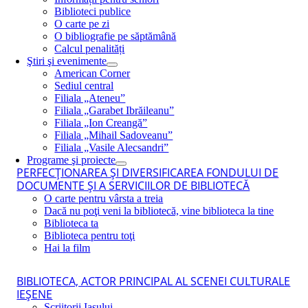
Biblioteci publice
O carte pe zi
O bibliografie pe săptămână
Calcul penalități
Ştiri şi evenimente
American Corner
Sediul central
Filiala „Ateneu”
Filiala „Garabet Ibrăileanu”
Filiala „Ion Creangă”
Filiala „Mihail Sadoveanu”
Filiala „Vasile Alecsandri”
Programe şi proiecte
PERFECŢIONAREA ŞI DIVERSIFICAREA FONDULUI DE
DOCUMENTE ŞI A SERVICIILOR DE BIBLIOTECĂ
O carte pentru vârsta a treia
Dacă nu poţi veni la bibliotecă, vine biblioteca la tine
Biblioteca ta
Biblioteca pentru toţi
Hai la film
BIBLIOTECA, ACTOR PRINCIPAL AL SCENEI CULTURALE
IEŞENE
Scriitorii Iaşului