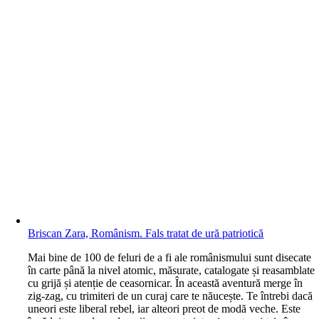
Briscan Zara, Românism. Fals tratat de ură patriotică
M
ai bine de 100 de feluri de a fi ale românismului sunt disecate
în carte până la nivel atomic, măsurate, catalogate și reasamblate
cu grijă și atenție de ceasornicar. În această aventură merge în
zig-zag, cu trimiteri de un curaj care te năucește. Te întrebi dacă
uneori este liberal rebel, iar alteori preot de modă veche. Este