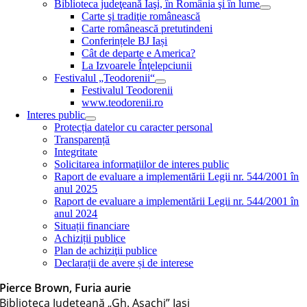
Biblioteca judeţeană Iaşi, în România şi în lume
Carte şi tradiţie românească
Carte românească pretutindeni
Conferințele BJ Iași
Cât de departe e America?
La Izvoarele Înţelepciunii
Festivalul „Teodorenii“
Festivalul Teodorenii
www.teodorenii.ro
Interes public
Protecția datelor cu caracter personal
Transparență
Integritate
Solicitarea informaţiilor de interes public
Raport de evaluare a implementării Legii nr. 544/2001 în
anul 2025
Raport de evaluare a implementării Legii nr. 544/2001 în
anul 2024
Situații financiare
Achiziții publice
Plan de achiziţii publice
Declarații de avere și de interese
Pierce Brown, Furia aurie
Biblioteca Judeţeană „Gh. Asachi” Iaşi