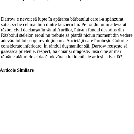
Darrow e nevoit să lupte în apărarea bărbatului care i-a spânzurat
soţia, să fie cel mai bun dintre lăncierii lui. Pe fondul unui adevărat
război civil declanşat în sânul Auriilor, într-un fundal desprins din
Războiul stelelor, eroul nu trebuie să piardă niciun moment din vedere
adevăratul lui scop: revoluţionarea Societăţii care înrobeşte Culorile
considerate inferioare. În rândul duşmanilor săi, Darrow reuşeşte să
găsească prietenie, respect, ba chiar şi dragoste. Însă cine ar mai
rămâne alături de el dacă adevărata lui identitate ar ieşi la iveală?
Articole Similare