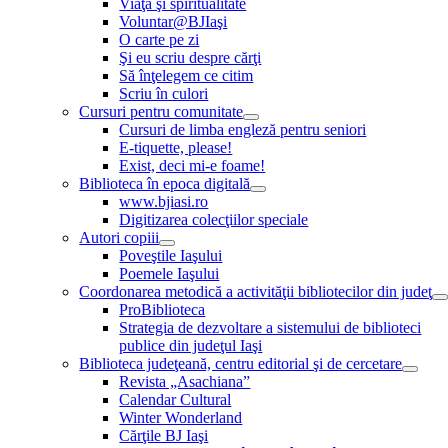
Viaţă şi spiritualitate
Voluntar@BJIaşi
O carte pe zi
Şi eu scriu despre cărţi
Să înţelegem ce citim
Scriu în culori
Cursuri pentru comunitate
Cursuri de limba engleză pentru seniori
E-tiquette, please!
Exist, deci mi-e foame!
Biblioteca în epoca digitală
www.bjiasi.ro
Digitizarea colecţiilor speciale
Autori copiii
Poveştile Iaşului
Poemele Iaşului
Coordonarea metodică a activităţii bibliotecilor din judeţ
ProBiblioteca
Strategia de dezvoltare a sistemului de biblioteci
publice din judeţul Iaşi
Biblioteca judeţeană, centru editorial şi de cercetare
Revista „Asachiana”
Calendar Cultural
Winter Wonderland
Cărţile BJ Iaşi