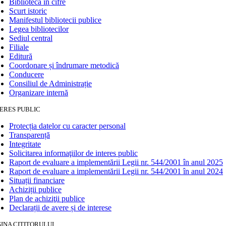
Biblioteca în cifre
Scurt istoric
Manifestul bibliotecii publice
Legea bibliotecilor
Sediul central
Filiale
Editură
Coordonare și îndrumare metodică
Conducere
Consiliul de Administrație
Organizare internă
ERES PUBLIC
Protecția datelor cu caracter personal
Transparență
Integritate
Solicitarea informaţiilor de interes public
Raport de evaluare a implementării Legii nr. 544/2001 în anul 2025
Raport de evaluare a implementării Legii nr. 544/2001 în anul 2024
Situații financiare
Achiziții publice
Plan de achiziţii publice
Declarații de avere și de interese
INA CITITORULUI