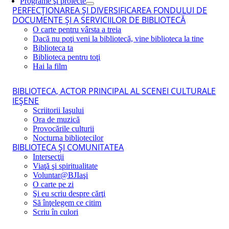
Programe şi proiecte
PERFECŢIONAREA ŞI DIVERSIFICAREA FONDULUI DE
DOCUMENTE ŞI A SERVICIILOR DE BIBLIOTECĂ
O carte pentru vârsta a treia
Dacă nu poţi veni la bibliotecă, vine biblioteca la tine
Biblioteca ta
Biblioteca pentru toţi
Hai la film
BIBLIOTECA, ACTOR PRINCIPAL AL SCENEI CULTURALE
IEŞENE
Scriitorii Iaşului
Ora de muzică
Provocările culturii
Nocturna bibliotecilor
BIBLIOTECA ŞI COMUNITATEA
Intersecţii
Viaţă şi spiritualitate
Voluntar@BJIaşi
O carte pe zi
Şi eu scriu despre cărţi
Să înţelegem ce citim
Scriu în culori