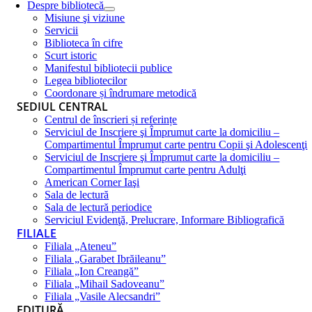
Despre bibliotecă
Misiune şi viziune
Servicii
Biblioteca în cifre
Scurt istoric
Manifestul bibliotecii publice
Legea bibliotecilor
Coordonare și îndrumare metodică
SEDIUL CENTRAL
Centrul de înscrieri și referințe
Serviciul de Inscriere şi Împrumut carte la domiciliu –
Compartimentul Împrumut carte pentru Copii şi Adolescenţi
Serviciul de Inscriere şi Împrumut carte la domiciliu –
Compartimentul Împrumut carte pentru Adulţi
American Corner Iaşi
Sala de lectură
Sala de lectură periodice
Serviciul Evidenţă, Prelucrare, Informare Bibliografică
FILIALE
Filiala „Ateneu”
Filiala „Garabet Ibrăileanu”
Filiala „Ion Creangă”
Filiala „Mihail Sadoveanu”
Filiala „Vasile Alecsandri”
EDITURĂ