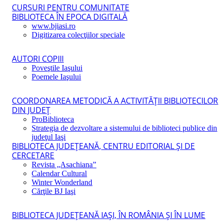
CURSURI PENTRU COMUNITATE
BIBLIOTECA ÎN EPOCA DIGITALĂ
www.bjiasi.ro
Digitizarea colecţiilor speciale
AUTORI COPIII
Poveştile Iaşului
Poemele Iaşului
COORDONAREA METODICĂ A ACTIVITĂŢII BIBLIOTECILOR
DIN JUDEŢ
ProBiblioteca
Strategia de dezvoltare a sistemului de biblioteci publice din
judeţul Iaşi
BIBLIOTECA JUDEŢEANĂ, CENTRU EDITORIAL ŞI DE
CERCETARE
Revista „Asachiana”
Calendar Cultural
Winter Wonderland
Cărţile BJ Iaşi
BIBLIOTECA JUDEŢEANĂ IAŞI, ÎN ROMÂNIA ŞI ÎN LUME