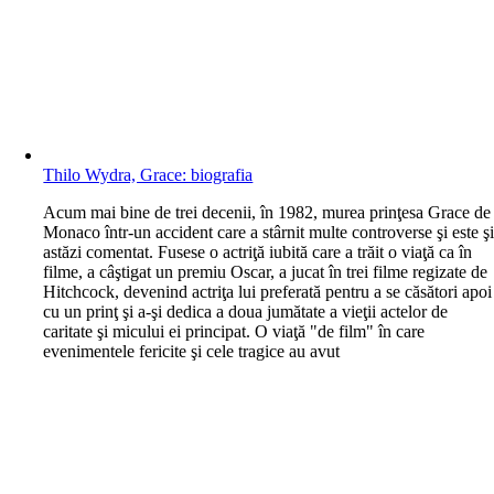
Thilo Wydra, Grace: biografia
A
cum mai bine de trei decenii, în 1982, murea prinţesa Grace de
Monaco într-un accident care a stârnit multe controverse şi este ş
astăzi comentat. Fusese o actriţă iubită care a trăit o viaţă ca în
filme, a câştigat un premiu Oscar, a jucat în trei filme regizate de
Hitchcock, devenind actriţa lui preferată pentru a se căsători apoi
cu un prinţ şi a-şi dedica a doua jumătate a vieţii actelor de
caritate şi micului ei principat. O viaţă "de film" în care
evenimentele fericite şi cele tragice au avut