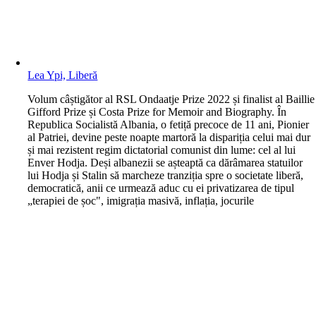
Lea Ypi, Liberă
V
olum câștigător al RSL Ondaatje Prize 2022 și finalist al Baillie
Gifford Prize și Costa Prize for Memoir and Biography. În
Republica Socialistă Albania, o fetiță precoce de 11 ani, Pionier
al Patriei, devine peste noapte martoră la dispariția celui mai dur
și mai rezistent regim dictatorial comunist din lume: cel al lui
Enver Hodja. Deși albanezii se așteaptă ca dărâmarea statuilor
lui Hodja și Stalin să marcheze tranziția spre o societate liberă,
democratică, anii ce urmează aduc cu ei privatizarea de tipul
„terapiei de șoc", imigrația masivă, inflația, jocurile