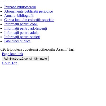
Întreabă bibliotecarul
Abonamente publicaţii periodice
Anuare, bibliografii
Cartea lunii din colecțiile speciale
Informații pentru copii
Informații pentru adolescenți
Informații pentru adulți
Informații pentru seniori
Biblioteci publice
026 Biblioteca Judeţeană „Gheorghe Asachi” Iaşi
Page load link
Administrează consimțămintele
Go to Top