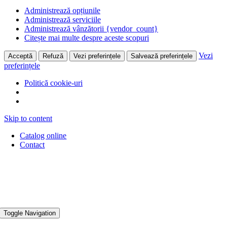
Administrează opțiunile
Administrează serviciile
Administrează vânzătorii {vendor_count}
Citește mai multe despre aceste scopuri
Vezi
Acceptă
Refuză
Vezi preferințele
Salvează preferințele
preferințele
Politică cookie-uri
Skip to content
Catalog online
Contact
Toggle Navigation