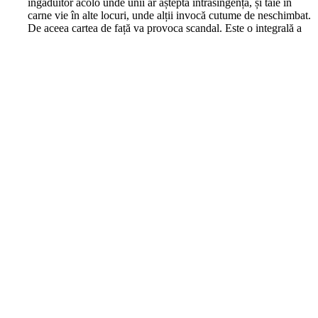
îngăduitor acolo unde unii ar aștepta intrasingența, și taie în
carne vie în alte locuri, unde alții invocă cutume de neschimbat.
De aceea cartea de față va provoca scandal. Este o integrală a