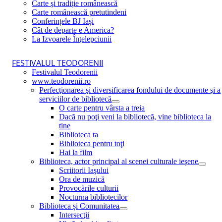
Carte şi tradiţie românească
Carte românească pretutindeni
Conferințele BJ Iași
Cât de departe e America?
La Izvoarele Înţelepciunii
FESTIVALUL TEODORENII
Festivalul Teodorenii
www.teodorenii.ro
Perfecţionarea şi diversificarea fondului de documente şi a
serviciilor de bibliotecă
O carte pentru vârsta a treia
Dacă nu poţi veni la bibliotecă, vine biblioteca la
tine
Biblioteca ta
Biblioteca pentru toţi
Hai la film
Biblioteca, actor principal al scenei culturale ieşene
Scriitorii Iaşului
Ora de muzică
Provocările culturii
Nocturna bibliotecilor
Biblioteca și Comunitatea
Intersecţii