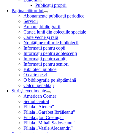
Publicații proprii
Pagina cititorului
Abonamente publicaţii periodice
Servicii
Anuare, bibliografii
Cartea lunii din colecțiile speciale
Carte veche și rară
Noutăţi pe rafturile bibliotecii
Informații pentru copii
Informații pentru adolescenți
Informații pentru adulți
Informații pentru seniori
Biblioteci publice
O carte pe zi
O bibliografie pe săptămână
Calcul penalități
Ştiri şi evenimente
American Corner
Sediul central
Filiala „Ateneu”
Filiala „Garabet Ibrăileanu”
Filiala „Ion Creangă”
Filiala „Mihail Sadoveanu”
Filiala „Vasile Alecsandri”