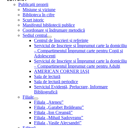
Publicații proprii
Misiune şi viziune
Biblioteca în cifre
Scurt istoric
Manifestul bibliotecii publice
Coordonare și îndrumare metodică
Sediul central
Centrul de înscrieri și referințe
Serviciul de Inscriere şi Împrumut carte la domiciliu
– Compartimentul Împrumut carte pentru Copii şi
Adolescenţi
Serviciul de Inscriere şi Împrumut carte la domiciliu
– Compartimentul Împrumut carte pentru Adulţi
AMERICAN CORNER IAŞI
Sala de lectură
Sala de lectură periodice
Serviciul Evidenţă, Prelucrare, Informare
Bibliografică
Filiale
Filiala „Ateneu”
Filiala „Garabet Ibrăileanu”
Filiala „Ion Creangă”
Filiala „Mihail Sadoveanu”
Filiala „Vasile Alecsandri”
Editură