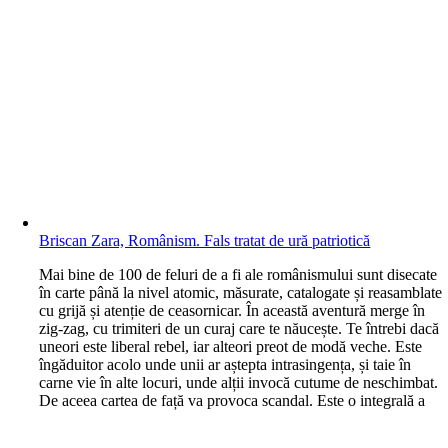
Briscan Zara, Românism. Fals tratat de ură patriotică
M
ai bine de 100 de feluri de a fi ale românismului sunt disecate
în carte până la nivel atomic, măsurate, catalogate și reasamblate
cu grijă și atenție de ceasornicar. În această aventură merge în
zig-zag, cu trimiteri de un curaj care te năucește. Te întrebi dacă
uneori este liberal rebel, iar alteori preot de modă veche. Este
îngăduitor acolo unde unii ar aștepta intrasingența, și taie în
carne vie în alte locuri, unde alții invocă cutume de neschimbat.
De aceea cartea de față va provoca scandal. Este o integrală a