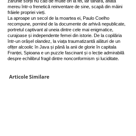
zarurile sorții nu cad de multe ori la fel, iar tânăra, aflată
mereu într-o frenetică reinventare de sine, scapă din mâini
frâiele propriei vieți.
La aproape un secol de la moartea ei, Paulo Coelho
recompune, pornind de la documente de arhivă nepublicate,
portretul captivant al uneia dintre cele mai enigmatice,
curajoase și independente femei din istorie. De la copilăria
într-un orășel olandez, la viața traumatizantă alături de un
ofițer alcoolic în Java și până la anii de glorie în capitala
Franței, Spioana e un puzzle fascinant și o lecție admirabilă
despre echilibrul fragil dintre nonconformism și luciditate.
Articole Similare