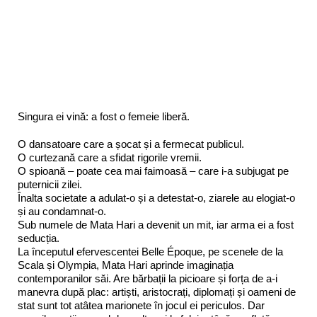
Singura ei vină: a fost o femeie liberă.
O dansatoare care a șocat și a fermecat publicul.
O curtezană care a sfidat rigorile vremii.
O spioană – poate cea mai faimoasă – care i-a subjugat pe
puternicii zilei.
Înalta societate a adulat-o și a detestat-o, ziarele au elogiat-o
și au condamnat-o.
Sub numele de Mata Hari a devenit un mit, iar arma ei a fost
seducția.
La începutul efervescentei Belle Époque, pe scenele de la
Scala și Olympia, Mata Hari aprinde imaginația
contemporanilor săi. Are bărbații la picioare și forța de a-i
manevra după plac: artiști, aristocrați, diplomați și oameni de
stat sunt tot atâtea marionete în jocul ei periculos. Dar