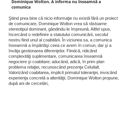
Dominique Wolton, A informa nu înseamnă a
comunica
Ştiind prea bine că nicio informaţie nu există fără un proiect
de comunicare, Dominique Wolton vrea să răstoarne
stereotipul dominant, gândindu-le împreună. Altfel spus,
încercând o redefinire a statutului comunicării, secolul
nostru fiind unul al coabitării. În viziunea sa, a comunica
înseamnă a împărtăşi ceea ce avem în comun, dar şi a
învăţa gestionarea diferenţelor. Fiindcă, ridicând
complexităţi suplimentare, comunicarea înseamnă
negociere şi coabitare; aducând, adică, în prim-plan
problema relaţiei, recunoscând prezenţa Celuilalt.
Valorizând coabitarea, implicit primatul toleranţei, invocând
experienţa concretă a alterităţii, Dominique Wolton propune,
după ani de cercetări,