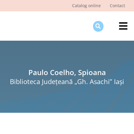
Skip
Catalog online
Contact
to
content
Tog
Nav
Des
Pagi
Şti
Paulo Coelho, Spioana
Biblioteca Judeţeană „Gh. Asachi” Iaşi
Pro
Int