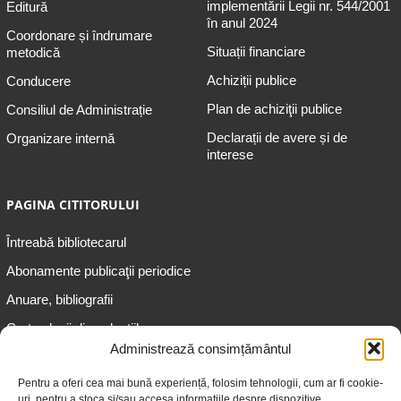
implementării Legii nr. 544/2001
Editură
în anul 2024
Coordonare și îndrumare
Situații financiare
metodică
Achiziții publice
Conducere
Plan de achiziţii publice
Consiliul de Administrație
Declarații de avere și de
Organizare internă
interese
PAGINA CITITORULUI
Întreabă bibliotecarul
Abonamente publicaţii periodice
Anuare, bibliografii
Cartea lunii din colecțiile
speciale
Administrează consimțământul
Informații pentru copii
Pentru a oferi cea mai bună experiență, folosim tehnologii, cum ar fi cookie-
uri, pentru a stoca și/sau accesa informațiile despre dispozitive.