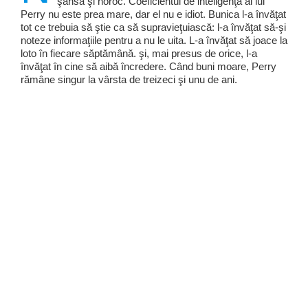
şansă şi noroc. Coeficientul de inteligenţă al lui
Perry nu este prea mare, dar el nu e idiot. Bunica l-a învăţat
tot ce trebuia să ştie ca să supravieţuiască: l-a învăţat să-şi
noteze informaţiile pentru a nu le uita. L-a învăţat să joace la
loto în fiecare săptămână. şi, mai presus de orice, l-a
învăţat în cine să aibă încredere. Când buni moare, Perry
rămâne singur la vârsta de treizeci şi unu de ani.