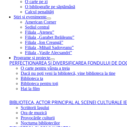
O carte pe zi
O bibliografie pe săptămână
Calcul penalități
Ştiri şi evenimente
American Corner
Sediul central
Filiala „Ateneu”
Filiala „Garabet Ibrăileanu”
Filiala „Ion Creangă”
Filiala „Mihail Sadoveanu”
Filiala „Vasile Alecsandri”
Programe şi proiecte
PERFECŢIONAREA ŞI DIVERSIFICAREA FONDULUI DE DOC
O carte pentru vârsta a treia
Dacă nu poţi veni la bibliotecă, vine biblioteca la tine
Biblioteca ta
Biblioteca pentru toţi
Hai la film
BIBLIOTECA, ACTOR PRINCIPAL AL SCENEI CULTURALE I
Scriitorii Iaşului
Ora de muzică
Provocările culturii
Nocturna bibliotecilor