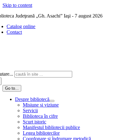
Skip to content
blioteca Judeţeană „Gh. Asachi” Iaşi - 7 august 2026
Catalog online
Contact
tare...
Go to...
Despre bibliotecă
Misiune şi viziune
Servicii
Biblioteca în cifre
Scurt istoric
Manifestul bibliotecii publice
Legea bibliotecilor
Coordonare și îndrumare metodică