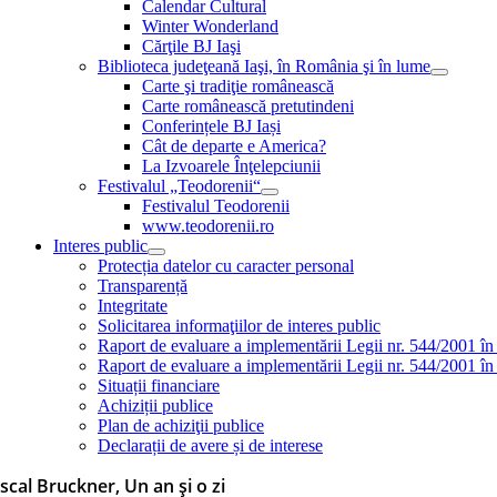
Calendar Cultural
Winter Wonderland
Cărţile BJ Iaşi
Biblioteca judeţeană Iaşi, în România şi în lume
Carte şi tradiţie românească
Carte românească pretutindeni
Conferințele BJ Iași
Cât de departe e America?
La Izvoarele Înţelepciunii
Festivalul „Teodorenii“
Festivalul Teodorenii
www.teodorenii.ro
Interes public
Protecția datelor cu caracter personal
Transparență
Integritate
Solicitarea informaţiilor de interes public
Raport de evaluare a implementării Legii nr. 544/2001 în
Raport de evaluare a implementării Legii nr. 544/2001 în
Situații financiare
Achiziții publice
Plan de achiziţii publice
Declarații de avere și de interese
scal Bruckner, Un an şi o zi