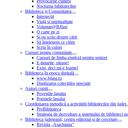
Provocările culturii
Nocturna bibliotecilor
Biblioteca și Comunitatea
Intersecţii
Viaţă şi spiritualitate
Voluntar@BJIaşi
O carte pe zi
Şi eu scriu despre cărţi
Să înţelegem ce citim
Scriu în culori
Cursuri pentru comunitate
Cursuri de limba engleză pentru seniori
E-tiquette, please!
Exist, deci mi-e foame!
Biblioteca în epoca digitală
www.bjiasi.ro
Digitizarea colecţiilor speciale
Autori copiii
Poveştile Iaşului
Poemele Iaşului
Coordonarea metodică a activităţii bibliotecilor din judeţ
ProBiblioteca
Strategia de dezvoltare a sistemului de biblioteci pu
Biblioteca judeţeană, centru editorial şi de cercetare
Revista „Asachiana”