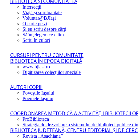
BIBLIOTECA ŞI COMUNITATEA
Intersecţii
Viaţă şi spiritualitate
Voluntar@BJIaşi
O carte pe zi
Şi eu scriu despre cărţi
Să înţelegem ce citim
Scriu în culori
CURSURI PENTRU COMUNITATE
BIBLIOTECA ÎN EPOCA DIGITALĂ
www.bjiasi.ro
Digitizarea colecţiilor speciale
AUTORI COPIII
Poveştile Iaşului
Poemele Iaşului
COORDONAREA METODICĂ A ACTIVITĂŢII BIBLIOTECILOR
ProBiblioteca
Strategia de dezvoltare a sistemului de biblioteci publice din
BIBLIOTECA JUDEŢEANĂ, CENTRU EDITORIAL ŞI DE CER
Revista „Asachiana”