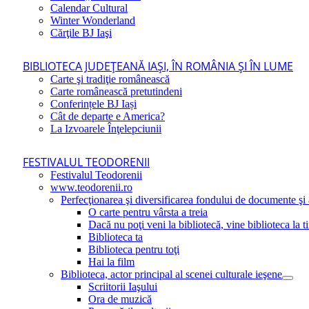
Calendar Cultural
Winter Wonderland
Cărţile BJ Iaşi
BIBLIOTECA JUDEŢEANĂ IAŞI, ÎN ROMÂNIA ŞI ÎN LUME
Carte şi tradiţie românească
Carte românească pretutindeni
Conferințele BJ Iași
Cât de departe e America?
La Izvoarele Înţelepciunii
FESTIVALUL TEODORENII
Festivalul Teodorenii
www.teodorenii.ro
Perfecţionarea şi diversificarea fondului de documente şi a
O carte pentru vârsta a treia
Dacă nu poţi veni la bibliotecă, vine biblioteca la t
Biblioteca ta
Biblioteca pentru toţi
Hai la film
Biblioteca, actor principal al scenei culturale ieşene
Scriitorii Iaşului
Ora de muzică