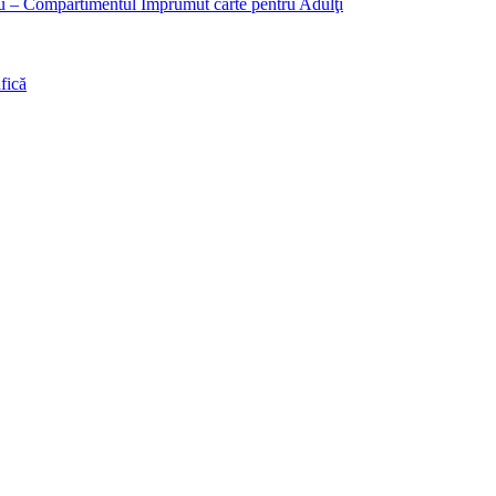
liu – Compartimentul Împrumut carte pentru Adulţi
fică