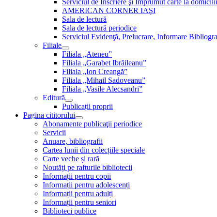
Serviciul de Inscriere şi Împrumut carte la domici
AMERICAN CORNER IAŞI
Sala de lectură
Sala de lectură periodice
Serviciul Evidenţă, Prelucrare, Informare Bibliogra
Filiale
Filiala „Ateneu”
Filiala „Garabet Ibrăileanu”
Filiala „Ion Creangă”
Filiala „Mihail Sadoveanu”
Filiala „Vasile Alecsandri”
Editură
Publicații proprii
Pagina cititorului
Abonamente publicaţii periodice
Servicii
Anuare, bibliografii
Cartea lunii din colecțiile speciale
Carte veche și rară
Noutăţi pe rafturile bibliotecii
Informații pentru copii
Informații pentru adolescenți
Informații pentru adulți
Informații pentru seniori
Biblioteci publice