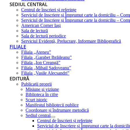
SEDIUL CENTRAL
Centrul de înscrieri și referințe
Serviciul de Inscriere şi Împrumut carte la domiciliu – Com
Serviciul de Inscriere şi Împrumut carte la domiciliu – Co
American Corner Iaşi
Sala de lectură
Sala de lectură periodice
Serviciul Evidenţă, Prelucrare, Informare Bibliografică
FILIALE
Filiala „Ateneu”
Filiala „Garabet Ibrăileanu”
Filiala „Ion Creangă”
Filiala „Mihail Sadoveanu”
Filiala „Vasile Alecsandri”
EDITURĂ
Publicații proprii
Misiune şi viziune
Biblioteca în cifre
Scurt istoric
Manifestul bibliotecii publice
Coordonare și îndrumare metodică
Sediul central
Centrul de înscrieri și referințe
Serviciul de Inscriere şi Împrumut carte la domici