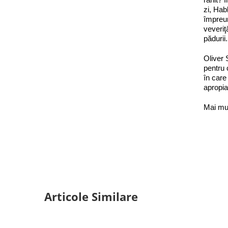
zi, Hab
împreun
veveriţ
pădurii.
Oliver 
pentru 
în care
apropia
Mai mu
Articole Similare