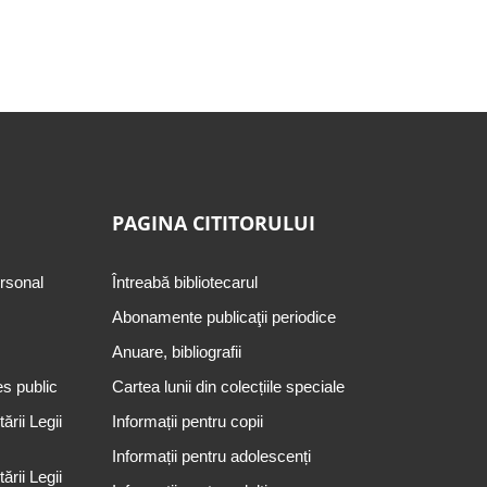
PAGINA CITITORULUI
ersonal
Întreabă bibliotecarul
Abonamente publicaţii periodice
Anuare, bibliografii
es public
Cartea lunii din colecțiile speciale
rii Legii
Informații pentru copii
Informații pentru adolescenți
rii Legii