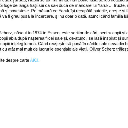
bi fuge de lângă fraţii săi ca să-i ducă de mâncare lui Yaruk… fructe, n
ă şi povestesc. Pe măsură ce Yaruk îşi recapătă puterile, creşte şi fo
ă va fi greu pusă la încercare, şi nu doar o dată, atunci când familia lui
Scherz, născut în 1974 în Essen, este scriitor de cărți pentru copii și 
copii abia după nașterea fiicei sale și, de‑atunci, se lasă inspirat și s
 copiii înțeleg lumea. Când reușește să pună în cărțile sale ceva din buc
t cu atât mai mult de lucrurile esențiale ale vieții. Oliver Scherz trăieșt
lte despre carte
AICI.