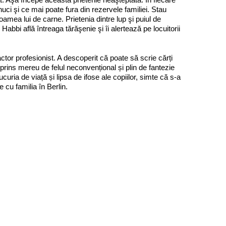
uci şi ce mai poate fura din rezervele familiei. Stau
amea lui de carne. Prietenia dintre lup şi puiul de
 Habbi află întreaga tărăşenie şi îi alertează pe locuitorii
actor profesionist. A descoperit că poate să scrie cărți
urprins mereu de felul neconvențional și plin de fantezie
uria de viață și lipsa de ifose ale copiilor, simte că s‑a
e cu familia în Berlin.