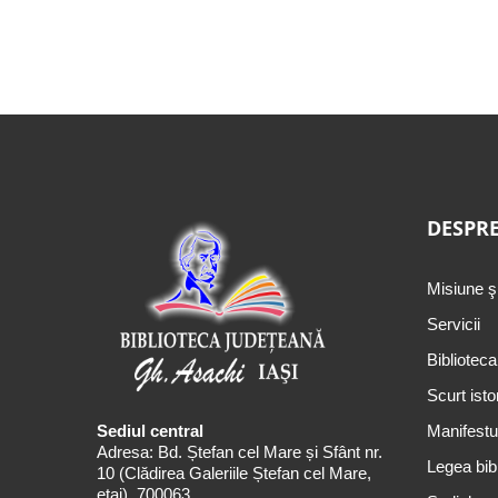
DESPRE
Misiune ş
Servicii
Biblioteca
Scurt isto
Sediul central
Manifestul
Adresa: Bd. Ștefan cel Mare și Sfânt nr.
Legea bibl
10 (Clădirea Galeriile Ștefan cel Mare,
etaj), 700063