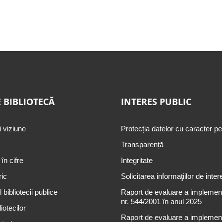
 BIBLIOTECĂ
INTERES PUBLIC
i viziune
Protecția datelor cu caracter p
Transparență
 în cifre
Integritate
ric
Solicitarea informaţiilor de inter
 bibliotecii publice
Raport de evaluare a implementă
nr. 544/2001 în anul 2025
iotecilor
Raport de evaluare a implementă