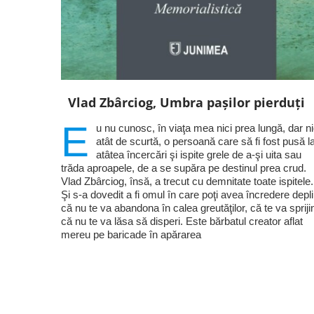
Vlad Zbârciog, Umbra pașilor pierduți
E
u nu cunosc, în viaţa mea nici prea lungă, dar ni
atât de scurtă, o persoană care să fi fost pusă l
atâtea încercări şi ispite grele de a-şi uita sau
trăda aproapele, de a se supăra pe destinul prea crud.
Vlad Zbârciog, însă, a trecut cu demnitate toate ispitele.
Şi s-a dovedit a fi omul în care poţi avea încredere depl
că nu te va abandona în calea greutăţilor, că te va sprijin
că nu te va lăsa să disperi. Este bărbatul creator aflat
mereu pe baricade în apărarea