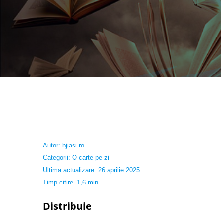
Autor:
bjiasi.ro
Categorii:
O carte pe zi
Ultima actualizare: 26 aprilie 2025
Timp citire: 1,6 min
Distribuie