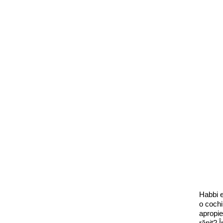
Habbi e
o cochi
apropie
rănit? 