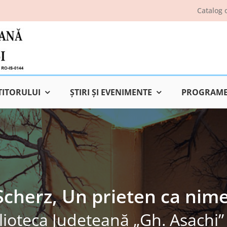
Catalog 
TITORULUI
ŞTIRI ŞI EVENIMENTE
PROGRAME 
Scherz, Un prieten ca nime
lioteca Judeţeană „Gh. Asachi” 