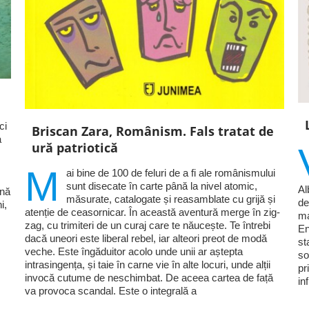
ci
Briscan Zara, Românism. Fals tratat de
a
ură patriotică
M
ai bine de 100 de feluri de a fi ale românismului
sunt disecate în carte până la nivel atomic,
Al
ină
măsurate, catalogate și reasamblate cu grijă și
de
i,
atenție de ceasornicar. În această aventură merge în zig-
ma
zag, cu trimiteri de un curaj care te năucește. Te întrebi
En
dacă uneori este liberal rebel, iar alteori preot de modă
st
veche. Este îngăduitor acolo unde unii ar aștepta
so
intrasingența, și taie în carne vie în alte locuri, unde alții
pr
invocă cutume de neschimbat. De aceea cartea de față
in
va provoca scandal. Este o integrală a