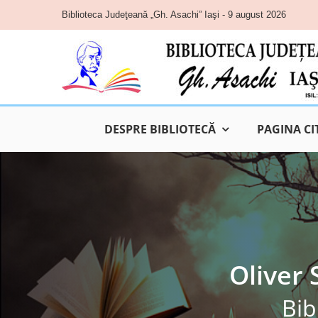
Skip
Biblioteca Judeţeană „Gh. Asachi” Iaşi - 9 august 2026
to
content
DESPRE BIBLIOTECĂ
PAGINA CI
Oliver 
Bib