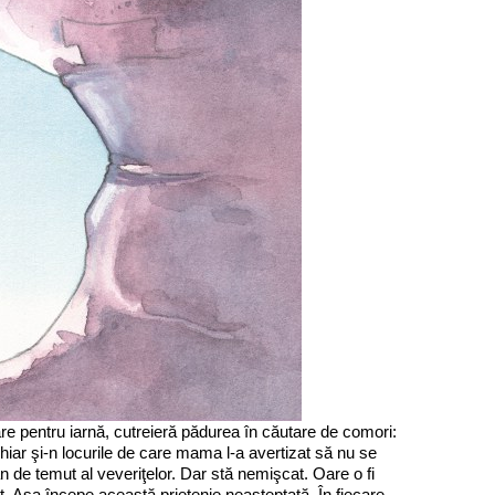
re pentru iarnă, cutreieră pădurea în căutare de comori:
chiar şi-n locurile de care mama l-a avertizat să nu se
an de temut al veveriţelor. Dar stă nemişcat. Oare o fi
at. Aşa începe această prietenie neaşteptată. În fiecare