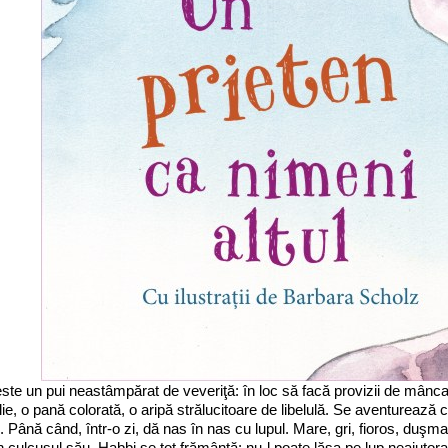
ste un pui neastâmpărat de veveriţă: în loc să facă provizii de mânca
lie, o pană colorată, o aripă strălucitoare de libelulă. Se aventurează 
. Până când, într-o zi, dă nas în nas cu lupul. Mare, gri, fioros, duşm
În culcuşul său, Habbi se tot frământă: nu-l poate lăsa pe lup neajutor