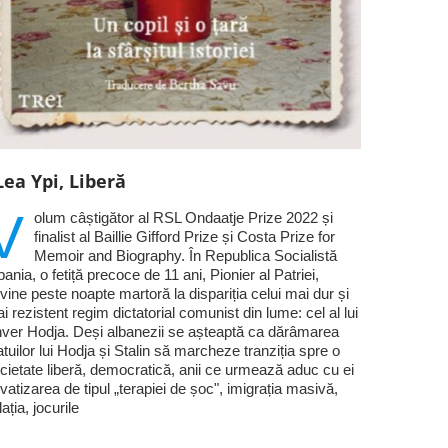
Lea Ypi, Liberă
V
olum câștigător al RSL Ondaatje Prize 2022 și
finalist al Baillie Gifford Prize și Costa Prize for
Memoir and Biography. În Republica Socialistă
bania, o fetiță precoce de 11 ani, Pionier al Patriei,
vine peste noapte martoră la dispariția celui mai dur și
i rezistent regim dictatorial comunist din lume: cel al lui
ver Hodja. Deși albanezii se așteaptă ca dărâmarea
atuilor lui Hodja și Stalin să marcheze tranziția spre o
cietate liberă, democratică, anii ce urmează aduc cu ei
ivatizarea de tipul „terapiei de șoc", imigrația masivă,
flația, jocurile