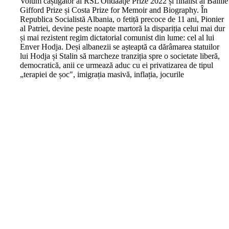
V
olum câștigător al RSL Ondaatje Prize 2022 și finalist al Baillie
Gifford Prize și Costa Prize for Memoir and Biography. În
Republica Socialistă Albania, o fetiță precoce de 11 ani, Pionier
al Patriei, devine peste noapte martoră la dispariția celui mai dur
și mai rezistent regim dictatorial comunist din lume: cel al lui
Enver Hodja. Deși albanezii se așteaptă ca dărâmarea statuilor
lui Hodja și Stalin să marcheze tranziția spre o societate liberă,
democratică, anii ce urmează aduc cu ei privatizarea de tipul
„terapiei de șoc", imigrația masivă, inflația, jocurile