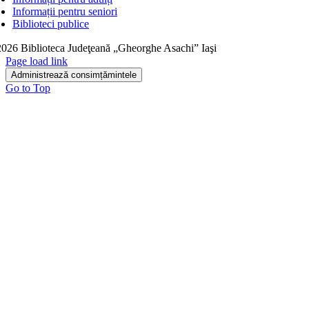
Informații pentru seniori
Biblioteci publice
026 Biblioteca Judeţeană „Gheorghe Asachi” Iaşi
Page load link
Administrează consimțămintele
Go to Top