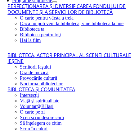
Programe şi proiecte
PERFECŢIONAREA ŞI DIVERSIFICAREA FONDULUI DE
DOCUMENTE ŞI A SERVICIILOR DE BIBLIOTECĂ
O carte pentru vârsta a treia
Dacă nu poţi veni la bibliotecă, vine biblioteca la tine
Biblioteca ta
Biblioteca pentru toţi
Hai la film
BIBLIOTECA, ACTOR PRINCIPAL AL SCENEI CULTURALE
IEŞENE
Scriitorii Iaşului
Ora de muzică
Provocările culturii
Nocturna bibliotecilor
BIBLIOTECA ŞI COMUNITATEA
Intersecţii
Viaţă şi spiritualitate
Voluntar@BJIaşi
O carte pe zi
Şi eu scriu despre cărţi
Să înţelegem ce citim
Scriu în culori