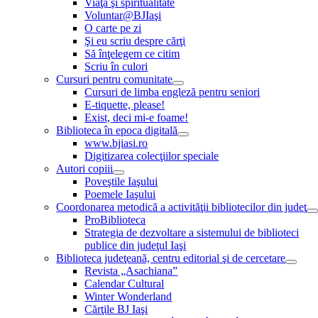
Viaţă şi spiritualitate
Voluntar@BJIaşi
O carte pe zi
Şi eu scriu despre cărţi
Să înţelegem ce citim
Scriu în culori
Cursuri pentru comunitate
Cursuri de limba engleză pentru seniori
E-tiquette, please!
Exist, deci mi-e foame!
Biblioteca în epoca digitală
www.bjiasi.ro
Digitizarea colecţiilor speciale
Autori copiii
Poveştile Iaşului
Poemele Iaşului
Coordonarea metodică a activităţii bibliotecilor din judeţ
ProBiblioteca
Strategia de dezvoltare a sistemului de biblioteci
publice din judeţul Iaşi
Biblioteca judeţeană, centru editorial şi de cercetare
Revista „Asachiana”
Calendar Cultural
Winter Wonderland
Cărţile BJ Iaşi