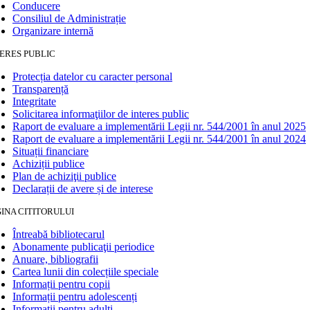
Conducere
Consiliul de Administrație
Organizare internă
ERES PUBLIC
Protecția datelor cu caracter personal
Transparență
Integritate
Solicitarea informaţiilor de interes public
Raport de evaluare a implementării Legii nr. 544/2001 în anul 2025
Raport de evaluare a implementării Legii nr. 544/2001 în anul 2024
Situații financiare
Achiziții publice
Plan de achiziţii publice
Declarații de avere și de interese
INA CITITORULUI
Întreabă bibliotecarul
Abonamente publicaţii periodice
Anuare, bibliografii
Cartea lunii din colecțiile speciale
Informații pentru copii
Informații pentru adolescenți
Informații pentru adulți