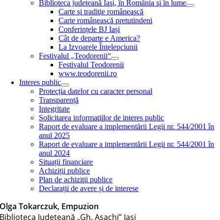
Biblioteca judeţeană Iaşi, în România şi în lume
Carte şi tradiţie românească
Carte românească pretutindeni
Conferințele BJ Iași
Cât de departe e America?
La Izvoarele Înţelepciunii
Festivalul „Teodorenii“
Festivalul Teodorenii
www.teodorenii.ro
Interes public
Protecția datelor cu caracter personal
Transparență
Integritate
Solicitarea informaţiilor de interes public
Raport de evaluare a implementării Legii nr. 544/2001 în
anul 2025
Raport de evaluare a implementării Legii nr. 544/2001 în
anul 2024
Situații financiare
Achiziții publice
Plan de achiziţii publice
Declarații de avere și de interese
Olga Tokarczuk, Empuzion
Biblioteca Judeţeană „Gh. Asachi” Iaşi