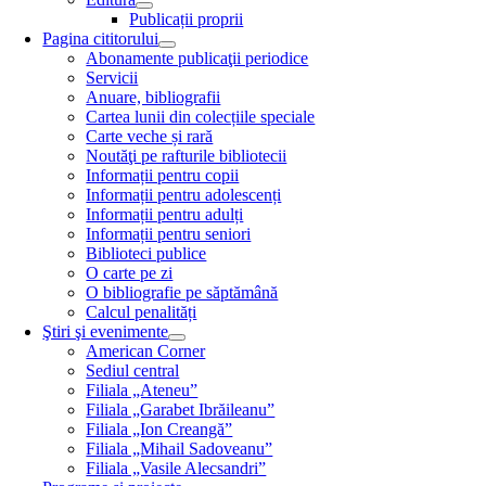
Publicații proprii
Pagina cititorului
Abonamente publicaţii periodice
Servicii
Anuare, bibliografii
Cartea lunii din colecțiile speciale
Carte veche și rară
Noutăţi pe rafturile bibliotecii
Informații pentru copii
Informații pentru adolescenți
Informații pentru adulți
Informații pentru seniori
Biblioteci publice
O carte pe zi
O bibliografie pe săptămână
Calcul penalități
Ştiri şi evenimente
American Corner
Sediul central
Filiala „Ateneu”
Filiala „Garabet Ibrăileanu”
Filiala „Ion Creangă”
Filiala „Mihail Sadoveanu”
Filiala „Vasile Alecsandri”