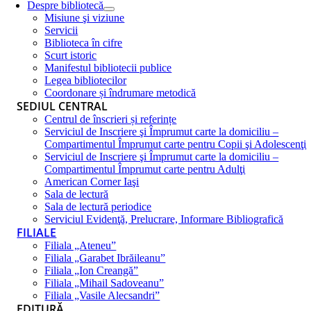
Despre bibliotecă
Misiune şi viziune
Servicii
Biblioteca în cifre
Scurt istoric
Manifestul bibliotecii publice
Legea bibliotecilor
Coordonare și îndrumare metodică
SEDIUL CENTRAL
Centrul de înscrieri și referințe
Serviciul de Inscriere şi Împrumut carte la domiciliu –
Compartimentul Împrumut carte pentru Copii şi Adolescenţi
Serviciul de Inscriere şi Împrumut carte la domiciliu –
Compartimentul Împrumut carte pentru Adulţi
American Corner Iaşi
Sala de lectură
Sala de lectură periodice
Serviciul Evidenţă, Prelucrare, Informare Bibliografică
FILIALE
Filiala „Ateneu”
Filiala „Garabet Ibrăileanu”
Filiala „Ion Creangă”
Filiala „Mihail Sadoveanu”
Filiala „Vasile Alecsandri”
EDITURĂ