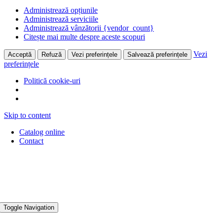
Administrează opțiunile
Administrează serviciile
Administrează vânzătorii {vendor_count}
Citește mai multe despre aceste scopuri
Vezi
Acceptă
Refuză
Vezi preferințele
Salvează preferințele
preferințele
Politică cookie-uri
Skip to content
Catalog online
Contact
Toggle Navigation