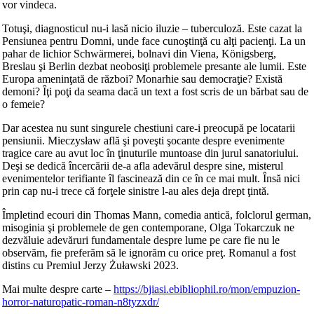
vor vindeca.
Totuşi, diagnosticul nu-i lasă nicio iluzie – tuberculoză. Este cazat la
Pensiunea pentru Domni, unde face cunoştinţă cu alţi pacienţi. La un
pahar de lichior Schwärmerei, bolnavi din Viena, Königsberg,
Breslau şi Berlin dezbat neobosiţi problemele presante ale lumii. Este
Europa ameninţată de război? Monarhie sau democraţie? Există
demoni? Îţi poţi da seama dacă un text a fost scris de un bărbat sau de
o femeie?
Dar acestea nu sunt singurele chestiuni care-i preocupă pe locatarii
pensiunii. Mieczysław află şi poveşti şocante despre evenimente
tragice care au avut loc în ţinuturile muntoase din jurul sanatoriului.
Deşi se dedică încercării de-a afla adevărul despre sine, misterul
evenimentelor terifiante îl fascinează din ce în ce mai mult. Însă nici
prin cap nu-i trece că forţele sinistre l-au ales deja drept ţintă.
Împletind ecouri din Thomas Mann, comedia antică, folclorul german,
misoginia şi problemele de gen contemporane, Olga Tokarczuk ne
dezvăluie adevăruri fundamentale despre lume pe care fie nu le
observăm, fie preferăm să le ignorăm cu orice preţ. Romanul a fost
distins cu Premiul Jerzy Żuławski 2023.
Mai multe despre carte –
https://bjiasi.ebibliophil.ro/mon/empuzion-
horror-naturopatic-roman-n8tyzxdr/