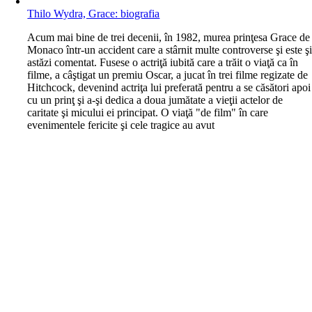
Thilo Wydra, Grace: biografia
A
cum mai bine de trei decenii, în 1982, murea prinţesa Grace de
Monaco într-un accident care a stârnit multe controverse şi este ş
astăzi comentat. Fusese o actriţă iubită care a trăit o viaţă ca în
filme, a câştigat un premiu Oscar, a jucat în trei filme regizate de
Hitchcock, devenind actriţa lui preferată pentru a se căsători apoi
cu un prinţ şi a-şi dedica a doua jumătate a vieţii actelor de
caritate şi micului ei principat. O viaţă "de film" în care
evenimentele fericite şi cele tragice au avut