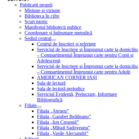
Publicații proprii
Misiune şi viziune
Biblioteca în cifre
Scurt istoric
Manifestul bibliotecii publice
Coordonare și îndrumare metodică
Sediul central
Centrul de înscrieri și referințe
Serviciul de Inscriere şi Împrumut carte la domiciliu
– Compartimentul Împrumut carte pentru Copii şi
Adolescenţi
Serviciul de Inscriere şi Împrumut carte la domiciliu
– Compartimentul Împrumut carte pentru Adulţi
AMERICAN CORNER IAŞI
Sala de lectură
Sala de lectură periodice
Serviciul Evidenţă, Prelucrare, Informare
Bibliografică
Filiale
Filiala „Ateneu”
Filiala „Garabet Ibrăileanu”
Filiala „Ion Creangă”
Filiala „Mihail Sadoveanu”
Filiala „Vasile Alecsandri”
Editură