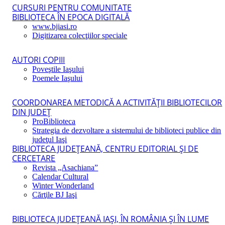
CURSURI PENTRU COMUNITATE
BIBLIOTECA ÎN EPOCA DIGITALĂ
www.bjiasi.ro
Digitizarea colecţiilor speciale
AUTORI COPIII
Poveştile Iaşului
Poemele Iaşului
COORDONAREA METODICĂ A ACTIVITĂŢII BIBLIOTECILOR
DIN JUDEŢ
ProBiblioteca
Strategia de dezvoltare a sistemului de biblioteci publice din
judeţul Iaşi
BIBLIOTECA JUDEŢEANĂ, CENTRU EDITORIAL ŞI DE
CERCETARE
Revista „Asachiana”
Calendar Cultural
Winter Wonderland
Cărţile BJ Iaşi
BIBLIOTECA JUDEŢEANĂ IAŞI, ÎN ROMÂNIA ŞI ÎN LUME