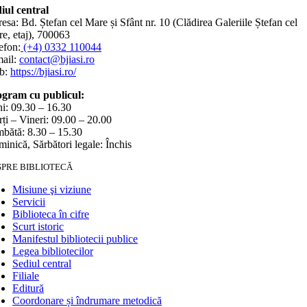
iul central
esa: Bd. Ștefan cel Mare și Sfânt nr. 10 (Clădirea Galeriile Ștefan cel
e, etaj), 700063
efon:
(+4) 0332 110044
ail:
contact@bjiasi.ro
b:
https://bjiasi.ro/
gram cu publicul:
i: 09.30 – 16.30
ți – Vineri: 09.00 – 20.00
bătă: 8.30 – 15.30
inică, Sărbători legale: Închis
SPRE BIBLIOTECĂ
Misiune şi viziune
Servicii
Biblioteca în cifre
Scurt istoric
Manifestul bibliotecii publice
Legea bibliotecilor
Sediul central
Filiale
Editură
Coordonare și îndrumare metodică