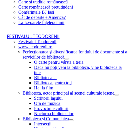
Carte şi tradiţie românească
Carte românească pretutindeni
Conferințele BJ Iași
Cât de departe e America?
La Izvoarele Înţelepciunii
FESTIVALUL TEODORENII
Festivalul Teodorenii
www.teodorenii.ro
Perfecţionarea şi diversificarea fondului de documente şi a
serviciilor de bibliotecă
O carte pentru vârsta a treia
Dacă nu poţi veni la bibliotecă, vine biblioteca la
tine
Biblioteca ta
Biblioteca pentru toţi
Hai la film
Biblioteca, actor principal al scenei culturale ieşene
Scriitorii Iaşului
Ora de muzică
Provocările culturii
Nocturna bibliotecilor
Biblioteca și Comunitatea
Intersecţii