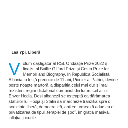
Lea Ypi, Liberă
V
olum câștigător al RSL Ondaatje Prize 2022 și
finalist al Baillie Gifford Prize și Costa Prize for
Memoir and Biography. În Republica Socialistă
Albania, o fetiță precoce de 11 ani, Pionier al Patriei, devine
peste noapte martoră la dispariția celui mai dur și mai
rezistent regim dictatorial comunist din lume: cel al lui
Enver Hodja. Deși albanezii se așteaptă ca dărâmarea
statuilor lui Hodja și Stalin să marcheze tranziția spre o
societate liberă, democratică, anii ce urmează aduc cu ei
privatizarea de tipul „terapiei de șoc", imigrația masivă,
inflația, jocurile