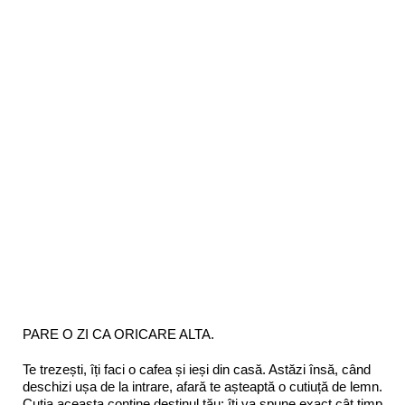
PARE O ZI CA ORICARE ALTA.
Te trezești, îți faci o cafea și ieși din casă. Astăzi însă, când
deschizi ușa de la intrare, afară te așteaptă o cutiuță de lemn.
Cutia aceasta conține destinul tău: îți va spune exact cât timp