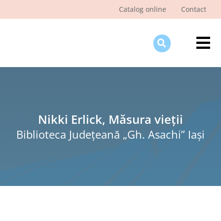
Skip
Catalog online
Contact
to
content
Tog
Nav
Des
Pagi
Şti
Nikki Erlick, Măsura vieții
Biblioteca Judeţeană „Gh. Asachi” Iaşi
Pro
Int