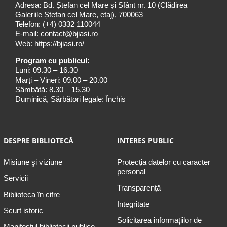
Adresa: Bd. Ștefan cel Mare și Sfânt nr. 10 (Clădirea
Galeriile Ștefan cel Mare, etaj), 700063
Telefon:
(+4) 0332 110044
E-mail:
contact@bjiasi.ro
Web:
https://bjiasi.ro/
Program cu publicul:
Luni: 09.30 – 16.30
Marți – Vineri: 09.00 – 20.00
Sâmbătă: 8.30 – 15.30
Duminică, Sărbători legale: Închis
DESPRE BIBLIOTECĂ
INTERES PUBLIC
Misiune şi viziune
Protecția datelor cu caracter
personal
Servicii
Transparență
Biblioteca în cifre
Integritate
Scurt istoric
Solicitarea informaţiilor de
Manifestul bibliotecii publice