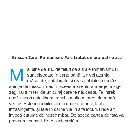
Briscan Zara, Românism. Fals tratat de ură patriotică
M
ai bine de 100 de feluri de a fi ale românismului
sunt disecate în carte până la nivel atomic,
măsurate, catalogate și reasamblate cu grijă și
atenție de ceasornicar. În această aventură merge în zig-
zag, cu trimiteri de un curaj care te năucește. Te întrebi
dacă uneori este liberal rebel, iar alteori preot de modă
veche. Este îngăduitor acolo unde unii ar aștepta
intrasingența, și taie în carne vie în alte locuri, unde alții
invocă cutume de neschimbat. De aceea cartea de față va
provoca scandal. Este o integrală a