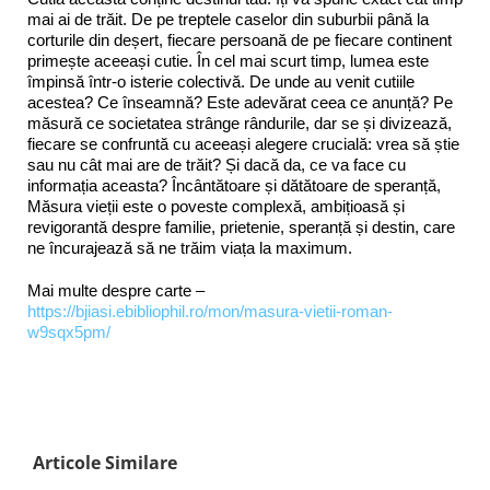
mai ai de trăit. De pe treptele caselor din suburbii până la
corturile din deșert, fiecare persoană de pe fiecare continent
primește aceeași cutie. În cel mai scurt timp, lumea este
împinsă într-o isterie colectivă. De unde au venit cutiile
acestea? Ce înseamnă? Este adevărat ceea ce anunță? Pe
măsură ce societatea strânge rândurile, dar se și divizează,
fiecare se confruntă cu aceeași alegere crucială: vrea să știe
sau nu cât mai are de trăit? Și dacă da, ce va face cu
informația aceasta? Încântătoare și dătătoare de speranță,
Măsura vieții este o poveste complexă, ambițioasă și
revigorantă despre familie, prietenie, speranță și destin, care
ne încurajează să ne trăim viața la maximum.
Mai multe despre carte –
https://bjiasi.ebibliophil.ro/mon/masura-vietii-roman-
w9sqx5pm/
Articole Similare