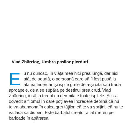
Vlad Zbârciog, Umbra pașilor pierduți
E
u nu cunosc, în viaţa mea nici prea lungă, dar nici
atât de scurtă, o persoană care să fi fost pusă la
atâtea încercări şi ispite grele de a-şi uita sau trăda
aproapele, de a se supăra pe destinul prea crud. Vlad
Zbârciog, însă, a trecut cu demnitate toate ispitele. Şi s-a
dovedit a fi omul în care poţi avea încredere deplină că nu
te va abandona în calea greutăţilor, că te va sprijini, că nu te
va lăsa să disperi. Este bărbatul creator aflat mereu pe
baricade în apărarea