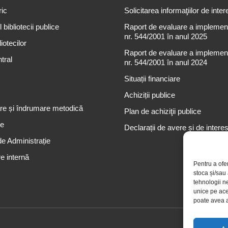
ric
Solicitarea informaţiilor de inter
 bibliotecii publice
Raport de evaluare a implementă
nr. 544/2001 în anul 2025
iotecilor
Raport de evaluare a implementă
tral
nr. 544/2001 în anul 2024
Situații financiare
Achiziții publice
re și îndrumare metodică
Plan de achiziţii publice
re
Declarații de avere și de intere
de Administrație
e internă
Pentru a ofe
stoca și/sau
tehnologii n
unice pe ace
poate avea a