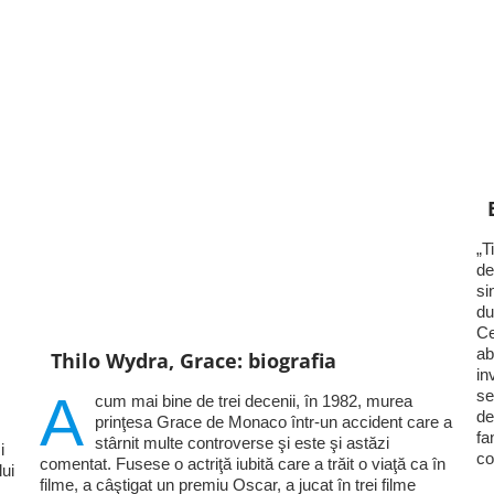
„T
de
si
du
Ce
ab
Thilo Wydra, Grace: biografia
in
A
se
cum mai bine de trei decenii, în 1982, murea
de
prinţesa Grace de Monaco într-un accident care a
fa
stârnit multe controverse şi este şi astăzi
i
co
comentat. Fusese o actriţă iubită care a trăit o viaţă ca în
lui
filme, a câştigat un premiu Oscar, a jucat în trei filme