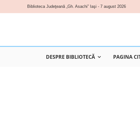
Skip
Biblioteca Judeţeană „Gh. Asachi” Iaşi - 7 august 2026
to
content
DESPRE BIBLIOTECĂ
PAGINA CI