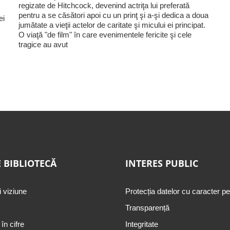
regizate de Hitchcock, devenind actriţa lui preferată
pentru a se căsători apoi cu un prinţ şi a-şi dedica a doua
ei
jumătate a vieţii actelor de caritate şi micului ei principat.
O viaţă "de film" în care evenimentele fericite şi cele
tragice au avut
 BIBLIOTECĂ
INTERES PUBLIC
i viziune
Protecția datelor cu caracter p
Transparență
 în cifre
Integritate