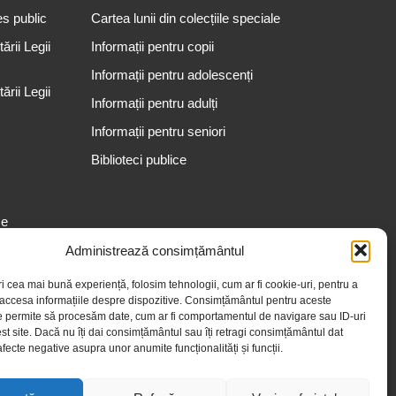
es public
Cartea lunii din colecțiile speciale
rii Legii
Informații pentru copii
Informații pentru adolescenți
rii Legii
Informații pentru adulți
Informații pentru seniori
Biblioteci publice
se
Administrează consimțământul
ri cea mai bună experiență, folosim tehnologii, cum ar fi cookie-uri, pentru a
 accesa informațiile despre dispozitive. Consimțământul pentru aceste
e permite să procesăm date, cum ar fi comportamentul de navigare sau ID-uri
st site. Dacă nu îți dai consimțământul sau îți retragi consimțământul dat
fecte negative asupra unor anumite funcționalități și funcții.