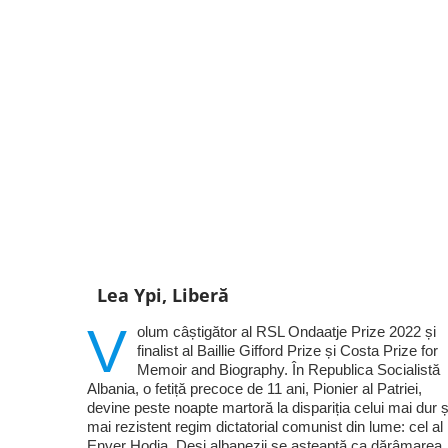
Lea Ypi, Liberă
V
olum câștigător al RSL Ondaatje Prize 2022 și
finalist al Baillie Gifford Prize și Costa Prize for
Memoir and Biography. În Republica Socialistă
Albania, o fetiță precoce de 11 ani, Pionier al Patriei,
devine peste noapte martoră la dispariția celui mai dur ș
mai rezistent regim dictatorial comunist din lume: cel al 
Enver Hodja. Deși albanezii se așteaptă ca dărâmarea