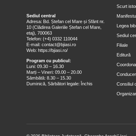
Scurt isto
Sediul central
Manifestul
Adresa: Bd. Ștefan cel Mare și Sfânt nr.
Legea bibl
10 (Clădirea Galeriile Ștefan cel Mare,
etaj), 700063
Sediul cen
Telefon:
(+4) 0332 110044
E-mail:
contact@bjiasi.ro
Filiale
Web:
https://bjiasi.ro/
Editură
Program cu publicul:
Coordona
Luni: 09.30 – 16.30
Marți – Vineri: 09.00 – 20.00
Conduce
Sâmbătă: 8.30 – 15.30
Duminică, Sărbători legale: Închis
Consiliul 
Organizar
© 2026 Biblioteca Judeţeană „Gheorghe Asachi” Iaşi