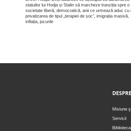
statuilor lui Hodja și Stalin să marcheze tranziția spre o
societate liberă, democratică, anii ce urmează aduc cu 
privatizarea de tipul „terapiei de șoc", imigrația masivă,
inflația, jocurile
DESPRE
Misiune ş
Servicii
Biblioteca