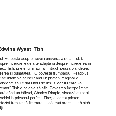
Edwina Wyaat, Tish
ish vorbește despre nevoia universală de a fi iubit,
spre încercările de a te adapta și despre încrederea în
ne... Tish, prietenul imaginar, întruchipează blândețea,
rerea și bunătatea... O poveste frumoasă." Readplus
 se întâmplă atunci când un prieten imaginar e
andonat sau e dat uitării de însuși copilul care l-a
ventat? Tish e pe cale să afle. Povestea începe într-o
ară când un băiețel, Charles Dimple, visează cu ochii
schiși la prietenul perfect. Firește, acest prieten
ntezist trebuie să fie mare — cât mai mare —, să aibă
lți —