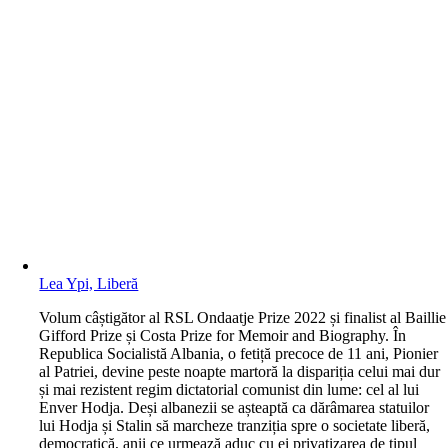
Lea Ypi, Liberă
V
olum câștigător al RSL Ondaatje Prize 2022 și finalist al Baillie
Gifford Prize și Costa Prize for Memoir and Biography. În
Republica Socialistă Albania, o fetiță precoce de 11 ani, Pionier
al Patriei, devine peste noapte martoră la dispariția celui mai dur
și mai rezistent regim dictatorial comunist din lume: cel al lui
Enver Hodja. Deși albanezii se așteaptă ca dărâmarea statuilor
lui Hodja și Stalin să marcheze tranziția spre o societate liberă,
democratică, anii ce urmează aduc cu ei privatizarea de tipul