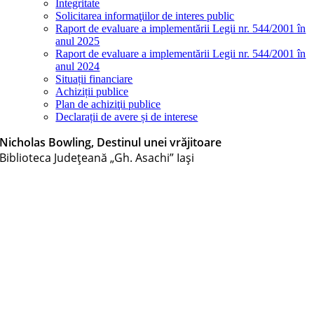
Integritate
Solicitarea informaţiilor de interes public
Raport de evaluare a implementării Legii nr. 544/2001 în
anul 2025
Raport de evaluare a implementării Legii nr. 544/2001 în
anul 2024
Situații financiare
Achiziții publice
Plan de achiziţii publice
Declarații de avere și de interese
Nicholas Bowling, Destinul unei vrăjitoare
Biblioteca Judeţeană „Gh. Asachi” Iaşi