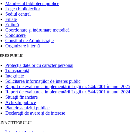
Manifestul bibliotecii publice
Legea bibliotecilor
Sediul central
Filiale
Editură
Coordonare și îndrumare metodică
Conducere
Consiliul de Administrație
Organizare internă
ERES PUBLIC
Protecția datelor cu caracter personal
Transparență
Integritate
Solicitarea informaţiilor de interes public
Raport de evaluare a implementării Legii nr. 544/2001 în anul 2025
Raport de evaluare a implementării Legii nr. 544/2001 în anul 2024
Situații financiare
Achiziții publice
Plan de achiziţii publice
Declarații de avere și de interese
INA CITITORULUI