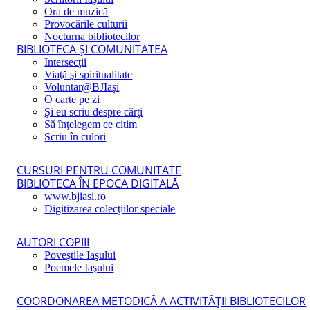
Ora de muzică
Provocările culturii
Nocturna bibliotecilor
BIBLIOTECA ŞI COMUNITATEA
Intersecţii
Viaţă şi spiritualitate
Voluntar@BJIaşi
O carte pe zi
Şi eu scriu despre cărţi
Să înţelegem ce citim
Scriu în culori
CURSURI PENTRU COMUNITATE
BIBLIOTECA ÎN EPOCA DIGITALĂ
www.bjiasi.ro
Digitizarea colecţiilor speciale
AUTORI COPIII
Poveştile Iaşului
Poemele Iaşului
COORDONAREA METODICĂ A ACTIVITĂŢII BIBLIOTECILOR