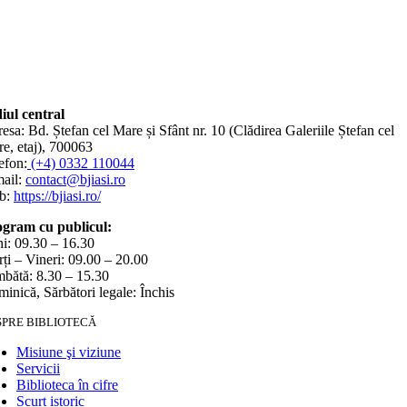
iul central
esa: Bd. Ștefan cel Mare și Sfânt nr. 10 (Clădirea Galeriile Ștefan cel
e, etaj), 700063
efon:
(+4) 0332 110044
ail:
contact@bjiasi.ro
b:
https://bjiasi.ro/
gram cu publicul:
i: 09.30 – 16.30
ți – Vineri: 09.00 – 20.00
bătă: 8.30 – 15.30
inică, Sărbători legale: Închis
SPRE BIBLIOTECĂ
Misiune şi viziune
Servicii
Biblioteca în cifre
Scurt istoric