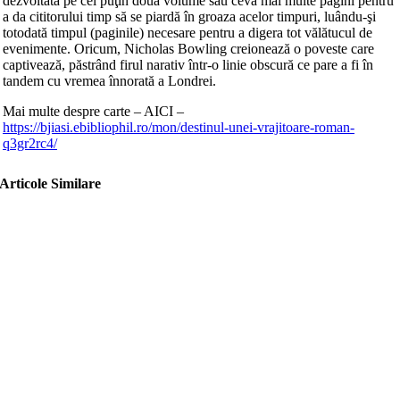
dezvoltată pe cel puţin două volume sau ceva mai multe pagini pentru
a da cititorului timp să se piardă în groaza acelor timpuri, luându-şi
totodată timpul (paginile) necesare pentru a digera tot vălătucul de
evenimente. Oricum, Nicholas Bowling creionează o poveste care
captivează, păstrând firul narativ într-o linie obscură ce pare a fi în
tandem cu vremea înnorată a Londrei.
Mai multe despre carte – AICI –
https://bjiasi.ebibliophil.ro/mon/destinul-unei-vrajitoare-roman-
q3gr2rc4/
Articole Similare