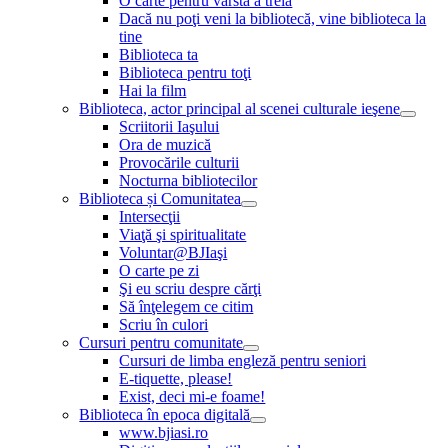
O carte pentru vârsta a treia
Dacă nu poţi veni la bibliotecă, vine biblioteca la
tine
Biblioteca ta
Biblioteca pentru toţi
Hai la film
Biblioteca, actor principal al scenei culturale ieşene
Scriitorii Iaşului
Ora de muzică
Provocările culturii
Nocturna bibliotecilor
Biblioteca și Comunitatea
Intersecţii
Viaţă şi spiritualitate
Voluntar@BJIaşi
O carte pe zi
Şi eu scriu despre cărţi
Să înţelegem ce citim
Scriu în culori
Cursuri pentru comunitate
Cursuri de limba engleză pentru seniori
E-tiquette, please!
Exist, deci mi-e foame!
Biblioteca în epoca digitală
www.bjiasi.ro