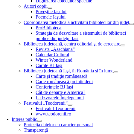
Digitizarea colecţiilor speciale
Autori copiii
Poveştile Iaşului
Poemele Iaşului
Coordonarea metodică a activităţii bibliotecilor din judeţ
ProBiblioteca
Strategia de dezvoltare a sistemului de biblioteci
publice din judeţul Iaşi
Biblioteca judeţeană, centru editorial şi de cercetare
Revista „Asachiana”
Calendar Cultural
Winter Wonderland
Cărţile BJ Iaşi
Biblioteca judeţeană Iaşi, în România şi în lume
Carte şi tradiţie românească
Carte românească pretutindeni
Conferințele BJ Iași
Cât de departe e America?
La Izvoarele Înţelepciunii
Festivalul „Teodorenii“
Festivalul Teodorenii
www.teodorenii.ro
Interes public
Protecția datelor cu caracter personal
Transparență