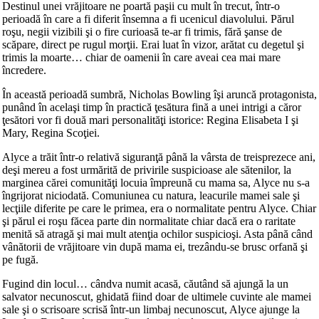
Destinul unei vrăjitoare ne poartă paşii cu mult în trecut, într-o
perioadă în care a fi diferit însemna a fi ucenicul diavolului. Părul
roşu, negii vizibili şi o fire curioasă te-ar fi trimis, fără şanse de
scăpare, direct pe rugul morţii. Erai luat în vizor, arătat cu degetul şi
trimis la moarte… chiar de oamenii în care aveai cea mai mare
încredere.
În această perioadă sumbră, Nicholas Bowling îşi aruncă protagonista,
punând în acelaşi timp în practică ţesătura fină a unei intrigi a căror
ţesători vor fi două mari personalităţi istorice: Regina Elisabeta I şi
Mary, Regina Scoţiei.
Alyce a trăit într-o relativă siguranţă până la vârsta de treisprezece ani,
deşi mereu a fost urmărită de privirile suspicioase ale sătenilor, la
marginea cărei comunităţi locuia împreună cu mama sa, Alyce nu s-a
îngrijorat niciodată. Comuniunea cu natura, leacurile mamei sale şi
lecţiile diferite pe care le primea, era o normalitate pentru Alyce. Chiar
şi părul ei roşu făcea parte din normalitate chiar dacă era o raritate
menită să atragă şi mai mult atenţia ochilor suspicioşi. Asta până când
vânătorii de vrăjitoare vin după mama ei, trezându-se brusc orfană şi
pe fugă.
Fugind din locul… cândva numit acasă, căutând să ajungă la un
salvator necunoscut, ghidată fiind doar de ultimele cuvinte ale mamei
sale şi o scrisoare scrisă într-un limbaj necunoscut, Alyce ajunge la