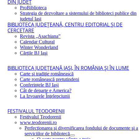
DIN JUDEŢ
ProBiblioteca
Strategia de dezvoltare a sistemului de biblioteci publice din
judeţul Iaşi
BIBLIOTECA JUDEŢEANĂ, CENTRU EDITORIAL ŞI DE
CERCETARE
Revista „Asachiana”
Calendar Cultural
Winter Wonderland
Cărţile BJ Iaşi
BIBLIOTECA JUDEŢEANĂ IAŞI, ÎN ROMÂNIA ŞI ÎN LUME
Carte şi tradiţie românească
Carte românească pretutindeni
Conferințele BJ Iași
Cât de departe e America?
La Izvoarele Înţelepciunii
FESTIVALUL TEODORENII
Festivalul Teodorenii
www.teodorenii.ro
Perfecţionarea şi diversificarea fondului de documente şi a
serviciilor de bibliotecă