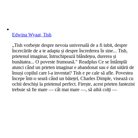
Edwina Wyaat, Tish
„Tish vorbește despre nevoia universală de a fi iubit, despre
încercările de a te adapta și despre încrederea în sine... Tish,
prietenul imaginar, întruchipează blândețea, durerea și
bunătatea... O poveste frumoasă." Readplus Ce se întâmplă
atunci când un prieten imaginar e abandonat sau e dat uitării de
însuși copilul care l-a inventat? Tish e pe cale să afle. Povestea
începe într-o seară când un băiețel, Charles Dimple, visează cu
ochii deschiși la prietenul perfect. Firește, acest prieten fantezist
trebuie să fie mare — cât mai mare —, să aibă colți —