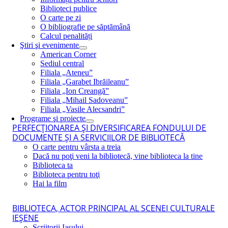
Biblioteci publice
O carte pe zi
O bibliografie pe săptămână
Calcul penalități
Ştiri şi evenimente
American Corner
Sediul central
Filiala „Ateneu”
Filiala „Garabet Ibrăileanu”
Filiala „Ion Creangă”
Filiala „Mihail Sadoveanu”
Filiala „Vasile Alecsandri”
Programe şi proiecte
PERFECŢIONAREA ŞI DIVERSIFICAREA FONDULUI DE
DOCUMENTE ŞI A SERVICIILOR DE BIBLIOTECĂ
O carte pentru vârsta a treia
Dacă nu poţi veni la bibliotecă, vine biblioteca la tine
Biblioteca ta
Biblioteca pentru toţi
Hai la film
BIBLIOTECA, ACTOR PRINCIPAL AL SCENEI CULTURALE
IEŞENE
Scriitorii Iaşului