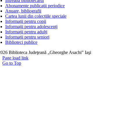
Întreabă bibliotecarul
Abonamente publicaţii periodice
Anuare, bibliografii
Cartea lunii din colecțiile speciale
Informații pentru copii
Informații pentru adolescenți
Informații pentru adulți
Informații pentru seniori
Biblioteci publice
026 Biblioteca Judeţeană „Gheorghe Asachi” Iaşi
Page load link
Go to Top