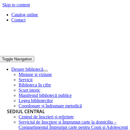
Skip to content
Catalog online
Contact
Toggle Navigation
Despre bibliotecă
Misiune şi viziune
Servicii
Biblioteca în cifre
Scurt istoric
Manifestul bibliotecii publice
Legea bibliotecilor
Coordonare și îndrumare metodică
SEDIUL CENTRAL
Centrul de înscrieri și referințe
Serviciul de Inscriere şi Împrumut carte la domiciliu –
Compartimentul Împrumut carte pentru Copii şi Adolescenţi