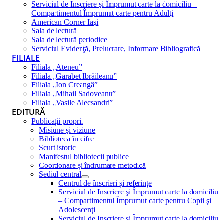
Serviciul de Inscriere şi Împrumut carte la domiciliu –
Compartimentul Împrumut carte pentru Adulţi
American Corner Iaşi
Sala de lectură
Sala de lectură periodice
Serviciul Evidenţă, Prelucrare, Informare Bibliografică
FILIALE
Filiala „Ateneu”
Filiala „Garabet Ibrăileanu”
Filiala „Ion Creangă”
Filiala „Mihail Sadoveanu”
Filiala „Vasile Alecsandri”
EDITURĂ
Publicații proprii
Misiune şi viziune
Biblioteca în cifre
Scurt istoric
Manifestul bibliotecii publice
Coordonare și îndrumare metodică
Sediul central
Centrul de înscrieri și referințe
Serviciul de Inscriere şi Împrumut carte la domiciliu
– Compartimentul Împrumut carte pentru Copii şi
Adolescenţi
Serviciul de Inscriere şi Împrumut carte la domiciliu