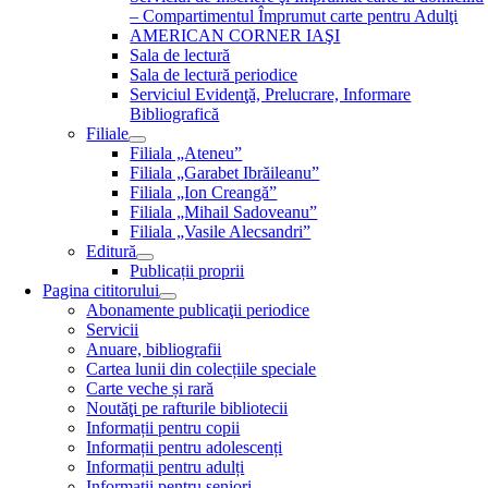
– Compartimentul Împrumut carte pentru Adulţi
AMERICAN CORNER IAŞI
Sala de lectură
Sala de lectură periodice
Serviciul Evidenţă, Prelucrare, Informare
Bibliografică
Filiale
Filiala „Ateneu”
Filiala „Garabet Ibrăileanu”
Filiala „Ion Creangă”
Filiala „Mihail Sadoveanu”
Filiala „Vasile Alecsandri”
Editură
Publicații proprii
Pagina cititorului
Abonamente publicaţii periodice
Servicii
Anuare, bibliografii
Cartea lunii din colecțiile speciale
Carte veche și rară
Noutăţi pe rafturile bibliotecii
Informații pentru copii
Informații pentru adolescenți
Informații pentru adulți
Informații pentru seniori