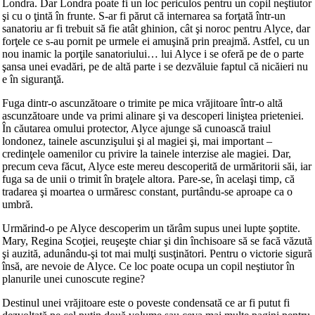
Londra. Dar Londra poate fi un loc periculos pentru un copil neştiutor
şi cu o ţintă în frunte. S-ar fi părut că internarea sa forţată într-un
sanatoriu ar fi trebuit să fie atât ghinion, cât şi noroc pentru Alyce, dar
forţele ce s-au pornit pe urmele ei amuşină prin preajmă. Astfel, cu un
nou inamic la porţile sanatoriului… lui Alyce i se oferă pe de o parte
şansa unei evadări, pe de altă parte i se dezvăluie faptul că nicăieri nu
e în siguranţă.
Fuga dintr-o ascunzătoare o trimite pe mica vrăjitoare într-o altă
ascunzătoare unde va primi alinare şi va descoperi liniştea prieteniei.
În căutarea omului protector, Alyce ajunge să cunoască traiul
londonez, tainele ascunzişului şi al magiei şi, mai important –
credinţele oamenilor cu privire la tainele interzise ale magiei. Dar,
precum ceva făcut, Alyce este mereu descoperită de urmăritorii săi, iar
fuga sa de unii o trimit în braţele altora. Pare-se, în acelaşi timp, că
tradarea şi moartea o urmăresc constant, purtându-se aproape ca o
umbră.
Urmărind-o pe Alyce descoperim un tărâm supus unei lupte şoptite.
Mary, Regina Scoţiei, reuşeşte chiar şi din închisoare să se facă văzută
şi auzită, adunându-şi tot mai mulţi susţinători. Pentru o victorie sigură
însă, are nevoie de Alyce. Ce loc poate ocupa un copil neştiutor în
planurile unei cunoscute regine?
Destinul unei vrăjitoare este o poveste condensată ce ar fi putut fi