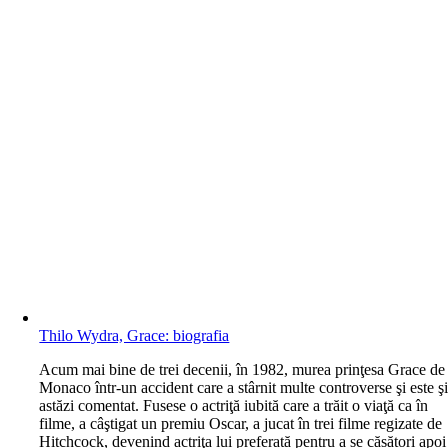
Thilo Wydra, Grace: biografia
A
cum mai bine de trei decenii, în 1982, murea prinţesa Grace de
Monaco într-un accident care a stârnit multe controverse şi este ş
astăzi comentat. Fusese o actriţă iubită care a trăit o viaţă ca în
filme, a câştigat un premiu Oscar, a jucat în trei filme regizate de
Hitchcock, devenind actriţa lui preferată pentru a se căsători apoi