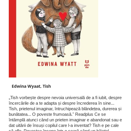
Edwina Wyaat, Tish
„Tish vorbește despre nevoia universală de a fi iubit, despre
încercările de a te adapta și despre încrederea în sine...
Tish, prietenul imaginar, întruchipează blândețea, durerea și
bunătatea... O poveste frumoasă." Readplus Ce se
întâmplă atunci când un prieten imaginar e abandonat sau e
dat uitării de însuși copilul care l-a inventat? Tish e pe cale
să afle. Povestea începe într-o seară când un băiețel,