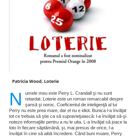
Patricia Wood, Loterie
N
umele meu este Perry L. Crandall şi nu sunt
retardat. Loterie este un roman remarcabil despre
şansă şi noroc. Coeficientul de inteligenţă al lui
Perry nu este prea mare, dar el nu e idiot. Bunica l-a învăţat
tot ce trebuia să ştie ca să supravieţuiască: l-a învăţat să-şi
noteze informaţiile pentru a nu le uita. L-a învăţat să joace la
loto în fiecare săptămână. şi, mai presus de orice, l-a
învăţat în cine să aibă încredere. Când buni moare, Perry