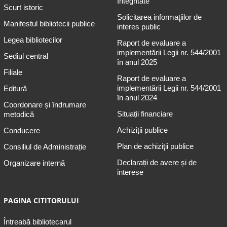
Integritate
Scurt istoric
Solicitarea informaţiilor de
Manifestul bibliotecii publice
interes public
Legea bibliotecilor
Raport de evaluare a
implementării Legii nr. 544/2001
Sediul central
în anul 2025
Filiale
Raport de evaluare a
implementării Legii nr. 544/2001
Editură
în anul 2024
Coordonare și îndrumare
Situații financiare
metodică
Achiziții publice
Conducere
Plan de achiziţii publice
Consiliul de Administrație
Declarații de avere și de
Organizare internă
interese
PAGINA CITITORULUI
Întreabă bibliotecarul