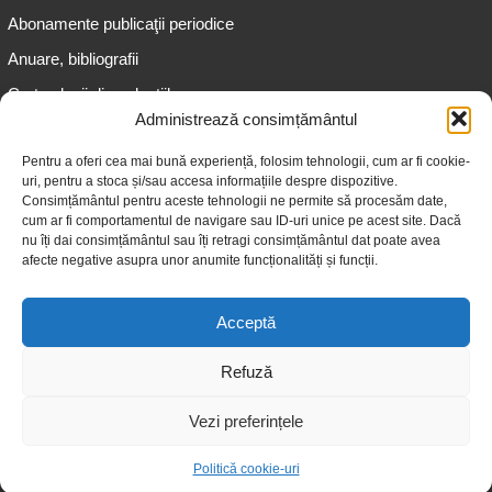
Abonamente publicaţii periodice
Anuare, bibliografii
Cartea lunii din colecțiile
speciale
Administrează consimțământul
Informații pentru copii
Pentru a oferi cea mai bună experiență, folosim tehnologii, cum ar fi cookie-
uri, pentru a stoca și/sau accesa informațiile despre dispozitive.
Informații pentru adolescenți
Consimțământul pentru aceste tehnologii ne permite să procesăm date,
Informații pentru adulți
cum ar fi comportamentul de navigare sau ID-uri unice pe acest site. Dacă
nu îți dai consimțământul sau îți retragi consimțământul dat poate avea
Informații pentru seniori
afecte negative asupra unor anumite funcționalități și funcții.
Biblioteci publice
Acceptă
Refuză
Vezi preferințele
© 2026 Biblioteca Judeţeană „Gheorghe Asachi” Iaşi
Politică cookie-uri