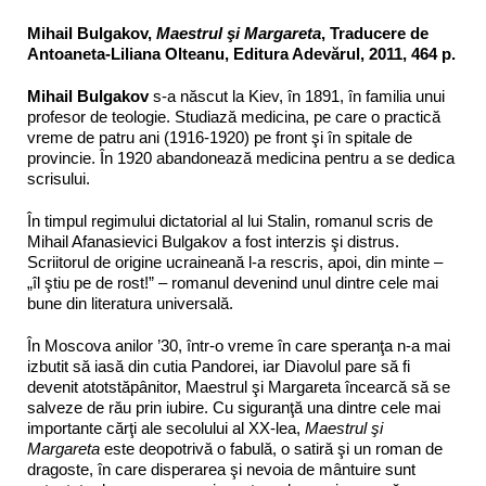
Mihail Bulgakov,
Maestrul şi Margareta
, Traducere de
Antoaneta-Liliana Olteanu, Editura Adevărul, 2011, 464 p.
Mihail Bulgakov
s-a născut la Kiev, în 1891, în familia unui
profesor de teologie. Studiază medicina, pe care o practică
vreme de patru ani (1916-1920) pe front şi în spitale de
provincie. În 1920 abandonează medicina pentru a se dedica
scrisului.
În timpul regimului dictatorial al lui Stalin, romanul scris de
Mihail Afanasievici Bulgakov a fost interzis şi distrus.
Scriitorul de origine ucraineană l-a rescris, apoi, din minte –
„îl ştiu pe de rost!” – romanul devenind unul dintre cele mai
bune din literatura universală.
În Moscova anilor ’30, într-o vreme în care speranţa n-a mai
izbutit să iasă din cutia Pandorei, iar Diavolul pare să fi
devenit atotstăpânitor, Maestrul şi Margareta încearcă să se
salveze de rău prin iubire. Cu siguranţă una dintre cele mai
importante cărţi ale secolului al XX-lea,
Maestrul şi
Margareta
este deopotrivă o fabulă, o satiră şi un roman de
dragoste, în care disperarea şi nevoia de mântuire sunt