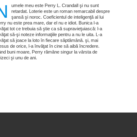
N
umele meu este Perry L. Crandall şi nu sunt
retardat. Loterie este un roman remarcabil despre
şansă şi noroc. Coeficientul de inteligenţă al lui
rry nu este prea mare, dar el nu e idiot. Bunica l-a
văţat tot ce trebuia să ştie ca să supravieţuiască: l-a
văţat să-şi noteze informaţiile pentru a nu le uita. L-a
văţat să joace la loto în fiecare săptămână. şi, mai
esus de orice, l-a învăţat în cine să aibă încredere.
nd buni moare, Perry rămâne singur la vârsta de
eizeci şi unu de ani.