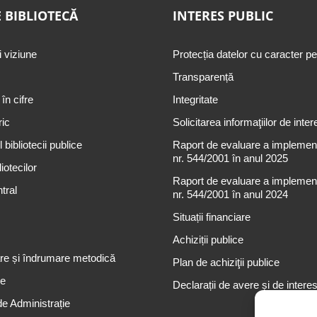
 BIBLIOTECĂ
INTERES PUBLIC
i viziune
Protecția datelor cu caracter p
Transparență
 în cifre
Integritate
ric
Solicitarea informaţiilor de inter
 bibliotecii publice
Raport de evaluare a implementă
nr. 544/2001 în anul 2025
iotecilor
Raport de evaluare a implementă
tral
nr. 544/2001 în anul 2024
Situații financiare
Achiziții publice
re și îndrumare metodică
Plan de achiziţii publice
re
Declarații de avere și de intere
de Administrație