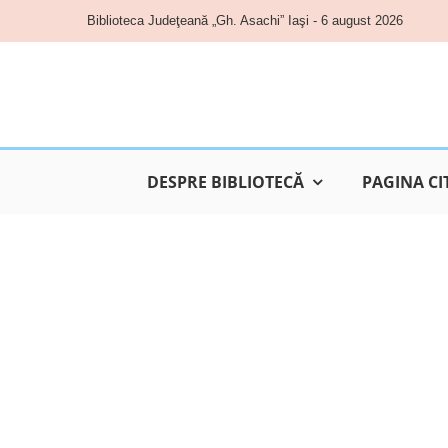
Skip
Biblioteca Judeţeană „Gh. Asachi” Iaşi - 6 august 2026
to
content
DESPRE BIBLIOTECĂ
PAGINA CI