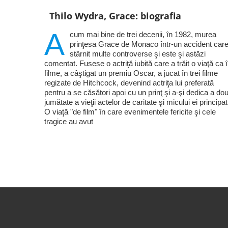
Thilo Wydra, Grace: biografia
A
cum mai bine de trei decenii, în 1982, murea
prinţesa Grace de Monaco într-un accident care
stârnit multe controverse şi este şi astăzi
comentat. Fusese o actriţă iubită care a trăit o viaţă ca 
filme, a câştigat un premiu Oscar, a jucat în trei filme
regizate de Hitchcock, devenind actriţa lui preferată
pentru a se căsători apoi cu un prinţ şi a-şi dedica a do
jumătate a vieţii actelor de caritate şi micului ei principat
O viaţă "de film" în care evenimentele fericite şi cele
tragice au avut