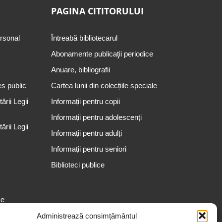
PAGINA CITITORULUI
ersonal
Întreabă bibliotecarul
Abonamente publicaţii periodice
Anuare, bibliografii
es public
Cartea lunii din colecțiile speciale
rii Legii
Informații pentru copii
Informații pentru adolescenți
rii Legii
Informații pentru adulți
Informații pentru seniori
Biblioteci publice
se
Administrează consimțământul