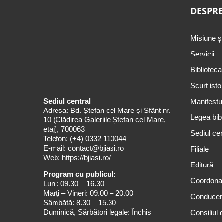
DESPRE
Misiune ş
Servicii
Biblioteca
Scurt isto
Sediul central
Manifestul
Adresa: Bd. Ștefan cel Mare și Sfânt nr.
Legea bibl
10 (Clădirea Galeriile Ștefan cel Mare,
etaj), 700063
Sediul cen
Telefon:
(+4) 0332 110044
E-mail:
contact@bjiasi.ro
Filiale
Web:
https://bjiasi.ro/
Editură
Program cu publicul:
Coordona
Luni: 09.30 – 16.30
Marți – Vineri: 09.00 – 20.00
Conduce
Sâmbătă: 8.30 – 15.30
Duminică, Sărbători legale: Închis
Consiliul 