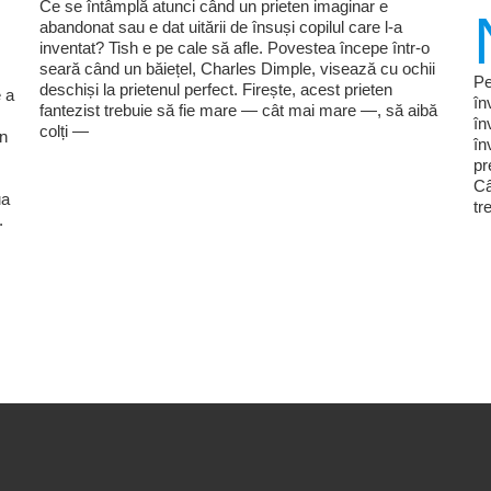
Ce se întâmplă atunci când un prieten imaginar e
abandonat sau e dat uitării de însuși copilul care l-a
inventat? Tish e pe cale să afle. Povestea începe într-o
seară când un băiețel, Charles Dimple, visează cu ochii
Pe
deschiși la prietenul perfect. Firește, acest prieten
 a
în
fantezist trebuie să fie mare — cât mai mare —, să aibă
în
colți —
în
în
pr
Câ
ua
tr
.