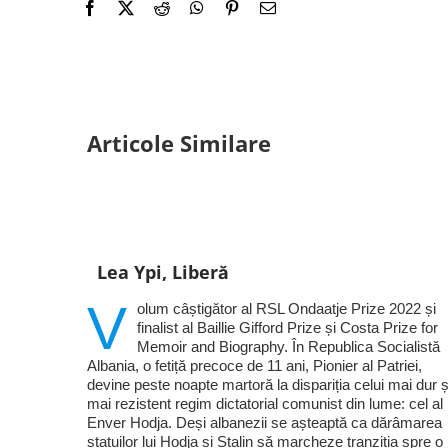
Articole Similare
Lea Ypi, Liberă
V
olum câștigător al RSL Ondaatje Prize 2022 și
finalist al Baillie Gifford Prize și Costa Prize for
Memoir and Biography. În Republica Socialistă
Albania, o fetiță precoce de 11 ani, Pionier al Patriei,
devine peste noapte martoră la dispariția celui mai dur ș
mai rezistent regim dictatorial comunist din lume: cel al 
Enver Hodja. Deși albanezii se așteaptă ca dărâmarea
statuilor lui Hodja și Stalin să marcheze tranziția spre o