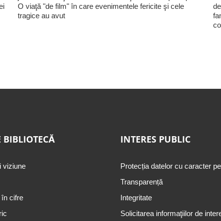
ei
O viaţă "de film" în care evenimentele fericite şi cele
de
tragice au avut
fa
co
 BIBLIOTECĂ
INTERES PUBLIC
i viziune
Protecția datelor cu caracter p
Transparență
 în cifre
Integritate
ric
Solicitarea informaţiilor de inter