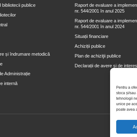
 bibliotecii publice
Raport de evaluare a implementă
nr. 544/2001 în anul 2025
iotecilor
Raport de evaluare a implementă
tral
nr. 544/2001 în anul 2024
Situații financiare
Achiziții publice
re și îndrumare metodică
Plan de achiziţii publice
re
Declarații de avere și de intere
de Administrație
e internă
Pentru a ofe
stoca și/sau
tehnologii n
unice pe ace
poate avea a
A