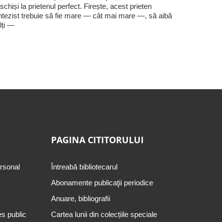
schiși la prietenul perfect. Firește, acest prieten
ntezist trebuie să fie mare — cât mai mare —, să aibă
lți —
PAGINA CITITORULUI
ersonal
Întreabă bibliotecarul
Abonamente publicaţii periodice
Anuare, bibliografii
es public
Cartea lunii din colecțiile speciale