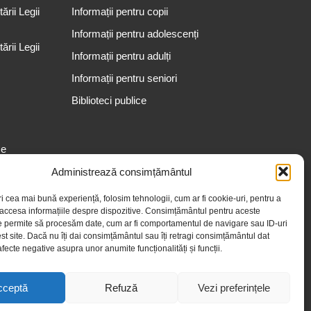
rii Legii
Informații pentru copii
Informații pentru adolescenți
rii Legii
Informații pentru adulți
Informații pentru seniori
Biblioteci publice
se
Administrează consimțământul
ri cea mai bună experiență, folosim tehnologii, cum ar fi cookie-uri, pentru a
 accesa informațiile despre dispozitive. Consimțământul pentru aceste
e permite să procesăm date, cum ar fi comportamentul de navigare sau ID-uri
st site. Dacă nu îți dai consimțământul sau îți retragi consimțământul dat
fecte negative asupra unor anumite funcționalități și funcții.
cceptă
Refuză
Vezi preferințele