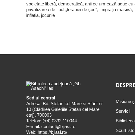
societate liberă, democratică, anii ce urmează aduc cu 
privatizarea de tipul „terapiei de șoc", imigrația masivă,
inflația, jocurile
DESPRE
Sediul central
Misiune ş
Adresa: Bd. Ștefan cel Mare și Sfânt nr.
10 (Clădirea Galeriile Ștefan cel Mare,
Servicii
etaj), 700063
Telefon:
(+4) 0332 110044
Biblioteca
E-mail:
contact@bjiasi.ro
Scurt isto
Web:
https://bjiasi.ro/