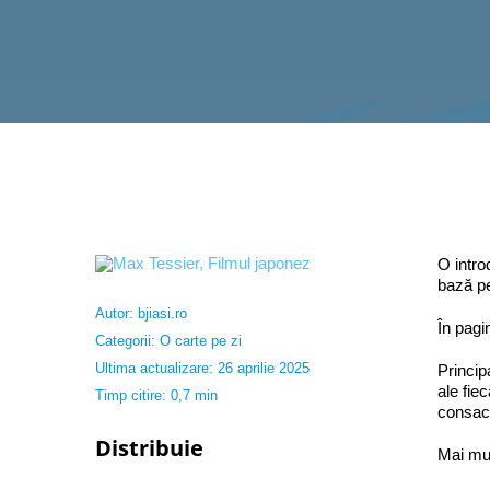
O intro
bază pe
Autor:
bjiasi.ro
În pagi
Categorii:
O carte pe zi
Ultima actualizare: 26 aprilie 2025
Princip
ale fie
Timp citire: 0,7 min
consacr
Distribuie
Mai mul