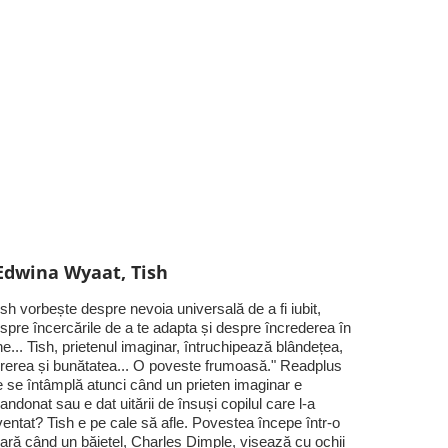
Edwina Wyaat, Tish
ish vorbește despre nevoia universală de a fi iubit,
spre încercările de a te adapta și despre încrederea în
ne... Tish, prietenul imaginar, întruchipează blândețea,
rerea și bunătatea... O poveste frumoasă." Readplus
 se întâmplă atunci când un prieten imaginar e
andonat sau e dat uitării de însuși copilul care l-a
ventat? Tish e pe cale să afle. Povestea începe într-o
ară când un băiețel, Charles Dimple, visează cu ochii