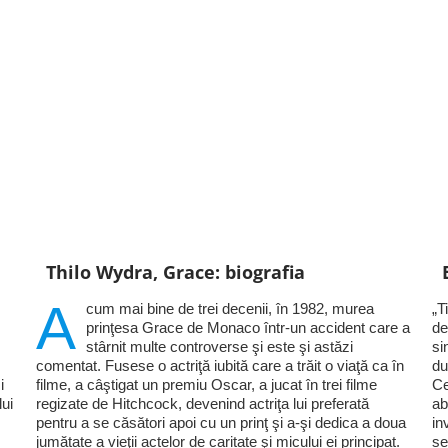
Thilo Wydra, Grace: biografia
A
cum mai bine de trei decenii, în 1982, murea
„T
prinţesa Grace de Monaco într-un accident care a
de
stârnit multe controverse şi este şi astăzi
si
comentat. Fusese o actriţă iubită care a trăit o viaţă ca în
du
i
filme, a câştigat un premiu Oscar, a jucat în trei filme
Ce
lui
regizate de Hitchcock, devenind actriţa lui preferată
ab
pentru a se căsători apoi cu un prinţ şi a-şi dedica a doua
in
jumătate a vieţii actelor de caritate şi micului ei principat.
se