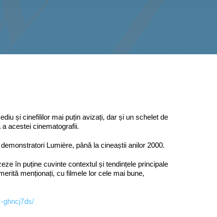
iu și cinefililor mai puțin avizați, dar și un schelet de
ă a acestei cinematografii.
i demonstratori Lumière, până la cineaștii anilor 2000.
zeze în puține cuvinte contextul și tendințele principale
merită menționați, cu filmele lor cele mai bune,
ez-ghncj7ds/