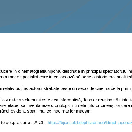
ducere în cinematografia niponă, destinată în principal spectatorului med
ntru orice specialist care intenționează să scrie o istorie mai analitic
ni relativ puține, autorul străbate peste un secol de cinema de la primi
ala virtute a volumului este cea informativă, Tessier reușind să sinteti
cărei etape, să inventarieze cronologic numele tuturor cineaștilor care 
ând, evident, spații mai extinse marilor maeștri.
te despre carte – AICI –
https://bjiasi.ebibliophil.ro/mon/filmul-japon