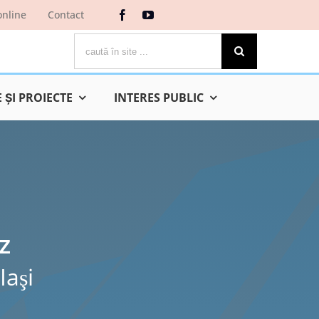
online
Contact
Cautare...
ŞI PROIECTE
INTERES PUBLIC
z
Iaşi