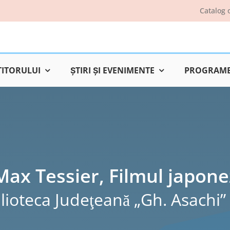
Catalog 
TITORULUI
ŞTIRI ŞI EVENIMENTE
PROGRAME 
Max Tessier, Filmul japone
lioteca Judeţeană „Gh. Asachi” 