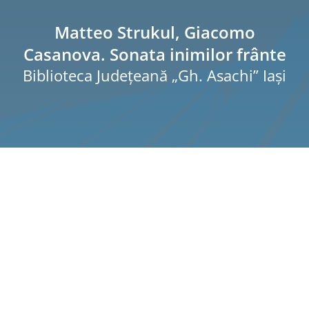
Pagi
Şti
Matteo Strukul, Giacomo
Casanova. Sonata inimilor frânte
Pro
Biblioteca Judeţeană „Gh. Asachi” Iaşi
Int