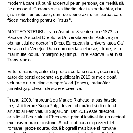
modernă care să pună accentul pe un personaj ce merită să
fie cunoscut. Casanova e un libertin, deci un seducător, dar
și un rebel, un outsider, cum se spune azi, și un bărbat care
făcea marketing pentru el însuși“.
MATTEO STRUKUL s-a născut pe 8 septembrie 1973, la
Padova. A studiat Dreptul la Universitatea din Padova și a
obținut titlul de doctor în Drept European la Universitatea Ca’
Foscari din Veneția. După cum declară el însuși, trăiește în
mai multe locuri, împărțindu-și timpul între Padova, Berlin și
Transilvania.
Este romancier, autor de proză scurtă și eseist, scenarist,
autor de benzi desenate (a publicat în 2019 primele două
volume dintr-o trilogie despre Vlad Ţepeș), traducător,
jurnalist și profesor de scriere creativă.
În anul 2009, împreună cu Matteo Righetto, a pus bazele
mișcării literare SugarPulp, devenind curând și directorul
artistic al Festivalului SugarCon. Din 2015 este directorul
artistic al Festivalului Chronicae, primul festival italian dedicat
exclusiv romanului istoric. A publicat până în prezent 14
romane, proze scurte, două biografii muzicale și romane