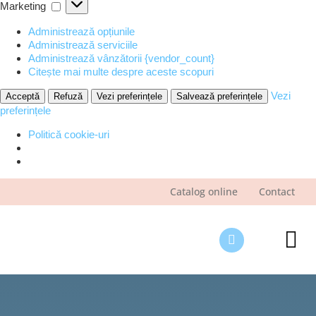
Marketing
Marketing
Administrează opțiunile
Administrează serviciile
Administrează vânzătorii {vendor_count}
Citește mai multe despre aceste scopuri
Vezi
Acceptă
Refuză
Vezi preferințele
Salvează preferințele
preferințele
Politică cookie-uri
Skip
Catalog online
Contact
to
content
Tog
Nav
Des