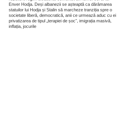
Enver Hodja. Deși albanezii se așteaptă ca dărâmarea
statuilor lui Hodja și Stalin să marcheze tranziția spre o
societate liberă, democratică, anii ce urmează aduc cu ei
privatizarea de tipul „terapiei de șoc", imigrația masivă,
inflația, jocurile