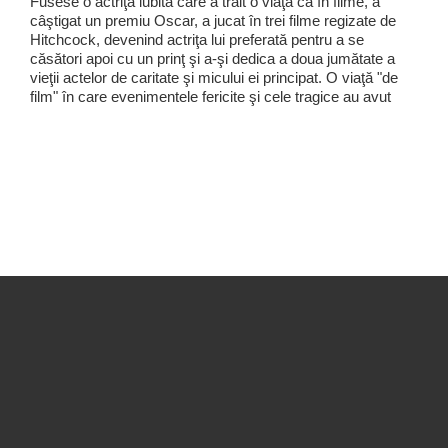
Fusese o actriţă iubită care a trăit o viaţă ca în filme, a
câştigat un premiu Oscar, a jucat în trei filme regizate de
Hitchcock, devenind actriţa lui preferată pentru a se
căsători apoi cu un prinţ şi a-şi dedica a doua jumătate a
vieţii actelor de caritate şi micului ei principat. O viaţă "de
film" în care evenimentele fericite şi cele tragice au avut