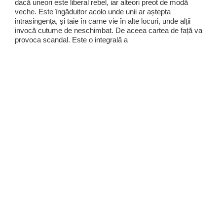
dacă uneori este liberal rebel, iar alteori preot de modă
veche. Este îngăduitor acolo unde unii ar aștepta
intrasingența, și taie în carne vie în alte locuri, unde alții
invocă cutume de neschimbat. De aceea cartea de față va
provoca scandal. Este o integrală a