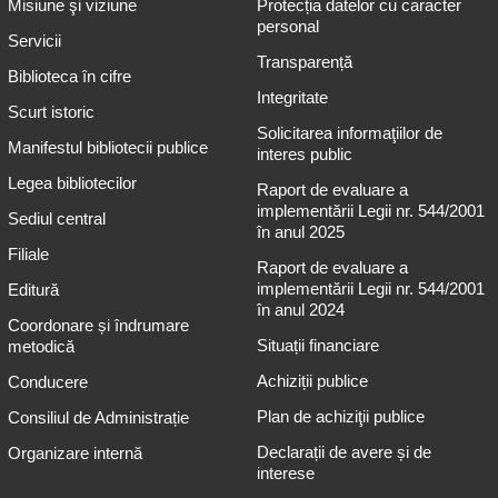
Misiune şi viziune
Protecția datelor cu caracter
personal
Servicii
Transparență
Biblioteca în cifre
Integritate
Scurt istoric
Solicitarea informaţiilor de
Manifestul bibliotecii publice
interes public
Legea bibliotecilor
Raport de evaluare a
implementării Legii nr. 544/2001
Sediul central
în anul 2025
Filiale
Raport de evaluare a
implementării Legii nr. 544/2001
Editură
în anul 2024
Coordonare și îndrumare
Situații financiare
metodică
Achiziții publice
Conducere
Plan de achiziţii publice
Consiliul de Administrație
Declarații de avere și de
Organizare internă
interese