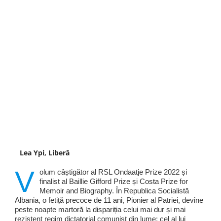
Lea Ypi, Liberă
V
olum câștigător al RSL Ondaatje Prize 2022 și
finalist al Baillie Gifford Prize și Costa Prize for
Memoir and Biography. În Republica Socialistă
Albania, o fetiță precoce de 11 ani, Pionier al Patriei, devine
peste noapte martoră la dispariția celui mai dur și mai
rezistent regim dictatorial comunist din lume: cel al lui