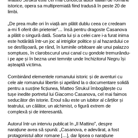
istorice, opera sa multipremiată fiind tradusă în peste 20 de
limbi.
„De prea multe ori în viață am plătit dublu ceea ce credeam
a‑mi fi oferit din prietenie“… însă pentru dragoste Casanova
a plătit o singură dată. Soarta lui și a celei care i-a furat inima
este hotărâtă într-un joc al intrigilor politice și al hazardului ce
se desfășoară, pe rând, în luminile orbitoare ale unui palazzo
somptuos, în clarobscurul unui canal cu gondole tremurându-
i pe ape și în bezna unei temnițe unde Inchizitorul Negru își
așteaptă victima.
Combinând elementele romanului istoric și de aventuri cu
cele ale romanului libertin și apelând la o documentare solidă
pentru a susține ficțiunea, Matteo Strukul îmbogățește cu
tușe inedite portretul lui Giacomo Casanova, cel mai faimos
seducător din istorie. Eroul său este un iubitor al cărților și
teatrului, un călător, un alchimist, o figură extrem de
complexă și de interesantă.
Autorul într-un interviu publicat în „Il Mattino”, despre
narațiune avea să spună: „Casanova, e adevărat, a fost
protagonistul altor romane […], dar lipsea o narațiune