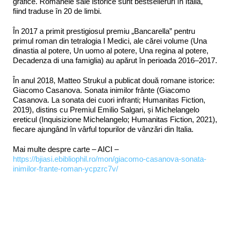
grafice. Romanele sale istorice sunt bestselleruri în Italia,
fiind traduse în 20 de limbi.
În 2017 a primit prestigiosul premiu „Bancarella” pentru
primul roman din tetralogia I Medici, ale cărei volume (Una
dinastia al potere, Un uomo al potere, Una regina al potere,
Decadenza di una famiglia) au apărut în perioada 2016–2017.
În anul 2018, Matteo Strukul a publicat două romane istorice:
Giacomo Casanova. Sonata inimilor frânte (Giacomo
Casanova. La sonata dei cuori infranti; Humanitas Fiction,
2019), distins cu Premiul Emilio Salgari, și Michelangelo
ereticul (Inquisizione Michelangelo; Humanitas Fiction, 2021),
fiecare ajungând în vârful topurilor de vânzări din Italia.
Mai multe despre carte – AICI –
https://bjiasi.ebibliophil.ro/mon/giacomo-casanova-sonata-
inimilor-frante-roman-ycpzrc7v/