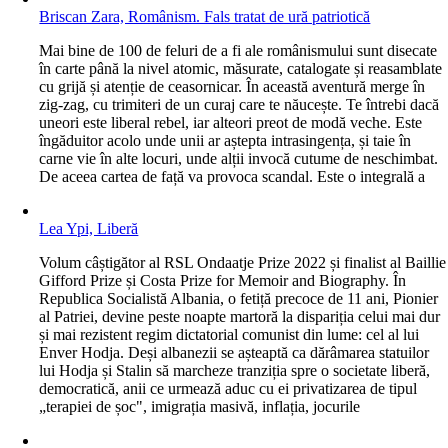
Briscan Zara, Românism. Fals tratat de ură patriotică
M
ai bine de 100 de feluri de a fi ale românismului sunt disecate
în carte până la nivel atomic, măsurate, catalogate și reasamblate
cu grijă și atenție de ceasornicar. În această aventură merge în
zig-zag, cu trimiteri de un curaj care te năucește. Te întrebi dacă
uneori este liberal rebel, iar alteori preot de modă veche. Este
îngăduitor acolo unde unii ar aștepta intrasingența, și taie în
carne vie în alte locuri, unde alții invocă cutume de neschimbat.
De aceea cartea de față va provoca scandal. Este o integrală a
Lea Ypi, Liberă
V
olum câștigător al RSL Ondaatje Prize 2022 și finalist al Baillie
Gifford Prize și Costa Prize for Memoir and Biography. În
Republica Socialistă Albania, o fetiță precoce de 11 ani, Pionier
al Patriei, devine peste noapte martoră la dispariția celui mai dur
și mai rezistent regim dictatorial comunist din lume: cel al lui
Enver Hodja. Deși albanezii se așteaptă ca dărâmarea statuilor
lui Hodja și Stalin să marcheze tranziția spre o societate liberă,
democratică, anii ce urmează aduc cu ei privatizarea de tipul
„terapiei de șoc", imigrația masivă, inflația, jocurile