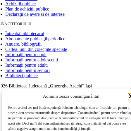
Achiziții publice
Plan de achiziţii publice
Declarații de avere și de interese
INA CITITORULUI
Întreabă bibliotecarul
Abonamente publicaţii periodice
Anuare, bibliografii
Cartea lunii din colecțiile speciale
Informații pentru copii
Informații pentru adolescenți
Informații pentru adulți
Informații pentru seniori
Biblioteci publice
026 Biblioteca Judeţeană „Gheorghe Asachi” Iaşi
Page load link
Administrează consimțământul
Go to Top
Pentru a oferi cea mai bună experiență, folosim tehnologii, cum ar fi cookie-uri, pentru a
stoca și/sau accesa informațiile despre dispozitive. Consimțământul pentru aceste tehnolog
ne permite să procesăm date, cum ar fi comportamentul de navigare sau ID-uri unice pe
acest site. Dacă nu îți dai consimțământul sau îți retragi consimțământul dat poate avea
afecte negative asupra unor anumite funcționalități și funcții.