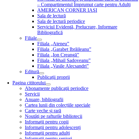
– Compartimentul Împrumut carte pentru Adulţi
AMERICAN CORNER IAŞI
Sala de lectură
Sala de lectură periodice
Serviciul Evidenţă, Prelucrare, Informare
Bibliografică
Filiale
Filiala „Ateneu”
Filiala „Garabet Ibrăileanu”
Filiala „Ion Creangă”
Filiala „Mihail Sadoveanu”
Filiala „Vasile Alecsandri”
Editură
Publicații proprii
Pagina cititorului
Abonamente publicaţii periodice
Servicii
Anuare, bibliografii
Cartea lunii din colecțiile speciale
Carte veche și rară
Noutăţi pe rafturile bibliotecii
Informații pentru copii
Informații pentru adolescenți
Informații pentru adulți
Informații pentru seniori