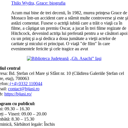
Thilo Wydra, Grace: biografia
A
cum mai bine de trei decenii, în 1982, murea prinţesa Grace de
Monaco într-un accident care a stârnit multe controverse şi este ş
astăzi comentat. Fusese o actriţă iubită care a trăit o viaţă ca în
filme, a câştigat un premiu Oscar, a jucat în trei filme regizate de
Hitchcock, devenind actriţa lui preferată pentru a se căsători apoi
cu un prinţ şi a-şi dedica a doua jumătate a vieţii actelor de
caritate şi micului ei principat. O viaţă "de film" în care
evenimentele fericite şi cele tragice au avut
iul central
esa: Bd. Ștefan cel Mare și Sfânt nr. 10 (Clădirea Galeriile Ștefan cel
e, etaj), 700063
efon:
(+4) 0332 110044
ail:
contact@bjiasi.ro
b:
https://bjiasi.ro/
gram cu publicul:
i: 09.30 – 16.30
ți – Vineri: 09.00 – 20.00
bătă: 8.30 – 15.30
inică, Sărbători legale: Închis