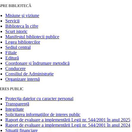
SPRE BIBLIOTECĂ
Misiune şi viziune
Servicii
Biblioteca în cifre
Scurt istoric
Manifestul bibliotecii publice
Legea bibliotecilor
Sediul central
Filiale
Editură
Coordonare și îndrumare metodică
Conducere
Consiliul de Administrație
Organizare internă
ERES PUBLIC
Protecția datelor cu caracter personal
Transparență
Integritate
Solicitarea informaţiilor de interes public
Raport de evaluare a implementării Legii nr. 544/2001 în anul 2025
Raport de evaluare a implementării Legii nr. 544/2001 în anul 2024
Situații financiare