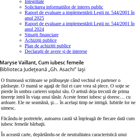
Integritate
Solicitarea informaţiilor de interes public
Raport de evaluare a implementării Legii nr. 544/2001 în
anul 2025
Raport de evaluare a implementării Legii nr. 544/2001 în
anul 2024
Situații financiare
Achiziții publice
Plan de achiziţii publice
Declarații de avere și de interese
Maryse Vaillant, Cum iubesc femeile
Biblioteca Judeţeană „Gh. Asachi” Iaşi
O frumoasă scriitoare se prăbuşeşte când vechiul ei partener o
părăseşte. O mamă se agaţă de fiul ei care vrea să plece. O soţie se
pierde în umbra carierei soţului său. O artistă deja trecută de prima
tinereţe intră în viaţa unui tânăr. Aceste femei iubesc şi doresc… cu
ardoare. Ele ne seamănă, şi… în acelaşi timp ne intrigă. Iubirile lor ne
uimesc.
Făcându-le portretele, autoarea caută să înţeleagă de fiecare dată cum
iubesc femeile bărbaţii.
În această carte, depărtându-se de neutralitatea caracteristică unui