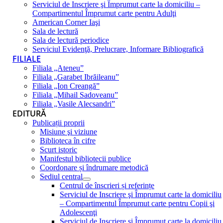
Serviciul de Inscriere şi Împrumut carte la domiciliu –
Compartimentul Împrumut carte pentru Adulţi
American Corner Iaşi
Sala de lectură
Sala de lectură periodice
Serviciul Evidenţă, Prelucrare, Informare Bibliografică
FILIALE
Filiala „Ateneu”
Filiala „Garabet Ibrăileanu”
Filiala „Ion Creangă”
Filiala „Mihail Sadoveanu”
Filiala „Vasile Alecsandri”
EDITURĂ
Publicații proprii
Misiune şi viziune
Biblioteca în cifre
Scurt istoric
Manifestul bibliotecii publice
Coordonare și îndrumare metodică
Sediul central
Centrul de înscrieri și referințe
Serviciul de Inscriere şi Împrumut carte la domiciliu
– Compartimentul Împrumut carte pentru Copii şi
Adolescenţi
Serviciul de Inscriere şi Împrumut carte la domiciliu