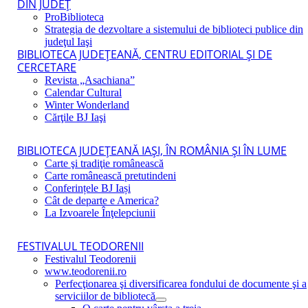
DIN JUDEŢ
ProBiblioteca
Strategia de dezvoltare a sistemului de biblioteci publice din
judeţul Iaşi
BIBLIOTECA JUDEŢEANĂ, CENTRU EDITORIAL ŞI DE
CERCETARE
Revista „Asachiana”
Calendar Cultural
Winter Wonderland
Cărţile BJ Iaşi
BIBLIOTECA JUDEŢEANĂ IAŞI, ÎN ROMÂNIA ŞI ÎN LUME
Carte şi tradiţie românească
Carte românească pretutindeni
Conferințele BJ Iași
Cât de departe e America?
La Izvoarele Înţelepciunii
FESTIVALUL TEODORENII
Festivalul Teodorenii
www.teodorenii.ro
Perfecţionarea şi diversificarea fondului de documente şi a
serviciilor de bibliotecă