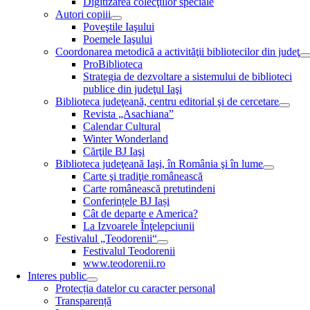
Digitizarea colecţiilor speciale
Autori copiii
Poveştile Iaşului
Poemele Iaşului
Coordonarea metodică a activităţii bibliotecilor din judeţ
ProBiblioteca
Strategia de dezvoltare a sistemului de biblioteci
publice din judeţul Iaşi
Biblioteca judeţeană, centru editorial şi de cercetare
Revista „Asachiana”
Calendar Cultural
Winter Wonderland
Cărţile BJ Iaşi
Biblioteca judeţeană Iaşi, în România şi în lume
Carte şi tradiţie românească
Carte românească pretutindeni
Conferințele BJ Iași
Cât de departe e America?
La Izvoarele Înţelepciunii
Festivalul „Teodorenii“
Festivalul Teodorenii
www.teodorenii.ro
Interes public
Protecția datelor cu caracter personal
Transparență