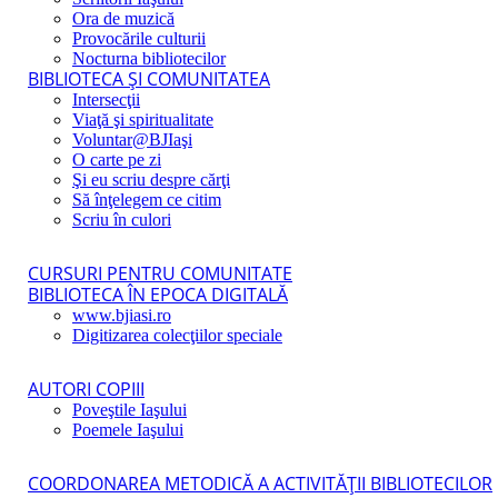
Ora de muzică
Provocările culturii
Nocturna bibliotecilor
BIBLIOTECA ŞI COMUNITATEA
Intersecţii
Viaţă şi spiritualitate
Voluntar@BJIaşi
O carte pe zi
Şi eu scriu despre cărţi
Să înţelegem ce citim
Scriu în culori
CURSURI PENTRU COMUNITATE
BIBLIOTECA ÎN EPOCA DIGITALĂ
www.bjiasi.ro
Digitizarea colecţiilor speciale
AUTORI COPIII
Poveştile Iaşului
Poemele Iaşului
COORDONAREA METODICĂ A ACTIVITĂŢII BIBLIOTECILOR