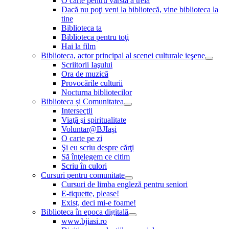
O carte pentru vârsta a treia
Dacă nu poţi veni la bibliotecă, vine biblioteca la
tine
Biblioteca ta
Biblioteca pentru toţi
Hai la film
Biblioteca, actor principal al scenei culturale ieşene
Scriitorii Iaşului
Ora de muzică
Provocările culturii
Nocturna bibliotecilor
Biblioteca și Comunitatea
Intersecţii
Viaţă şi spiritualitate
Voluntar@BJIaşi
O carte pe zi
Şi eu scriu despre cărţi
Să înţelegem ce citim
Scriu în culori
Cursuri pentru comunitate
Cursuri de limba engleză pentru seniori
E-tiquette, please!
Exist, deci mi-e foame!
Biblioteca în epoca digitală
www.bjiasi.ro