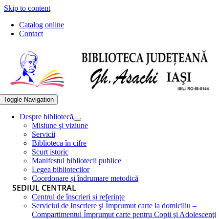
Skip to content
Catalog online
Contact
Toggle Navigation
Despre bibliotecă
Misiune şi viziune
Servicii
Biblioteca în cifre
Scurt istoric
Manifestul bibliotecii publice
Legea bibliotecilor
Coordonare și îndrumare metodică
SEDIUL CENTRAL
Centrul de înscrieri și referințe
Serviciul de Inscriere şi Împrumut carte la domiciliu –
Compartimentul Împrumut carte pentru Copii şi Adolescenţi