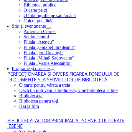
Biblioteci publice
O carte pe zi
O bibliografie pe săptămână
Calcul penalități
Ştiri şi evenimente
American Corner
Sediul central
Filiala „Ateneu”
Filiala „Garabet Ibrăileanu”
Filiala „Ion Creangă”
Filiala „Mihail Sadoveanu”
Filiala „Vasile Alecsandri”
Programe şi proiecte
PERFECŢIONAREA ŞI DIVERSIFICAREA FONDULUI DE
DOCUMENTE ŞI A SERVICIILOR DE BIBLIOTECĂ
O carte pentru vârsta a treia
Dacă nu poţi veni la bibliotecă, vine biblioteca la tine
Biblioteca ta
Biblioteca pentru toţi
Hai la film
BIBLIOTECA, ACTOR PRINCIPAL AL SCENEI CULTURALE
IEŞENE
Scriitorii Iaşului