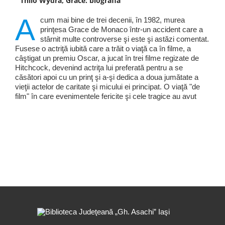
Thilo Wydra, Grace: biografia
A
cum mai bine de trei decenii, în 1982, murea
prinţesa Grace de Monaco într-un accident care a
stârnit multe controverse şi este şi astăzi comentat.
Fusese o actriţă iubită care a trăit o viaţă ca în filme, a
câştigat un premiu Oscar, a jucat în trei filme regizate de
Hitchcock, devenind actriţa lui preferată pentru a se
căsători apoi cu un prinţ şi a-şi dedica a doua jumătate a
vieţii actelor de caritate şi micului ei principat. O viaţă "de
film" în care evenimentele fericite şi cele tragice au avut