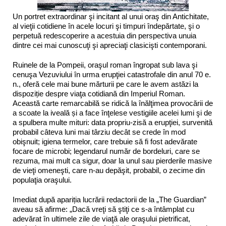
Un portret extraordinar şi incitant al unui oraş din Antichitate,
al vieţii cotidiene în acele locuri şi timpuri îndepărtate, şi o
perpetuă redescoperire a acestuia din perspectiva unuia
dintre cei mai cunoscuţi şi apreciaţi clasicişti contemporani.
Ruinele de la Pompeii, oraşul roman îngropat sub lava şi
cenuşa Vezuviului în urma erupţiei catastrofale din anul 70 e.
n., oferă cele mai bune mărturii pe care le avem astăzi la
dispoziție despre viaţa cotidiană din Imperiul Roman.
Această carte remarcabilă se ridică la înălţimea provocării de
a scoate la iveală și a face înţelese vestigiile acelei lumi şi de
a spulbera multe mituri: data propriu-zisă a erupţiei, survenită
probabil câteva luni mai târziu decât se crede în mod
obişnuit; igiena termelor, care trebuie să fi fost adevărate
focare de microbi; legendarul număr de bordeluri, care se
rezuma, mai mult ca sigur, doar la unul sau pierderile masive
de vieţi omeneşti, care n-au depăşit, probabil, o zecime din
populaţia oraşului.
Imediat după apariția lucrării redactorii de la „The Guardian”
aveau să afirme: „Dacă vreţi să ştiţi ce s-a întâmplat cu
adevărat în ultimele zile de viaţă ale oraşului pietrificat,