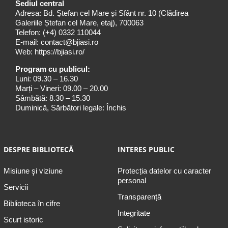
Sediul central
Adresa: Bd. Ștefan cel Mare și Sfânt nr. 10 (Clădirea
Galeriile Ștefan cel Mare, etaj), 700063
Telefon:
(+4) 0332 110044
E-mail:
contact@bjiasi.ro
Web:
https://bjiasi.ro/
Program cu publicul:
Luni: 09.30 – 16.30
Marți – Vineri: 09.00 – 20.00
Sâmbătă: 8.30 – 15.30
Duminică, Sărbători legale: Închis
DESPRE BIBLIOTECĂ
INTERES PUBLIC
Misiune şi viziune
Protecția datelor cu caracter
personal
Servicii
Transparență
Biblioteca în cifre
Integritate
Scurt istoric