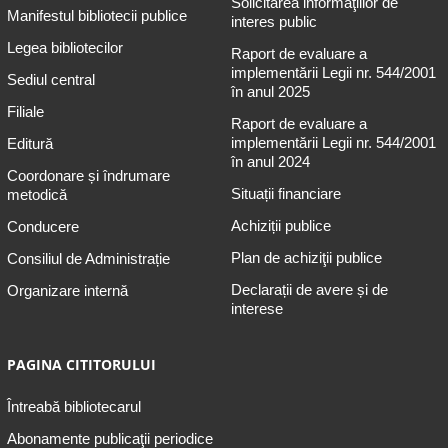
Solicitarea informaţiilor de
Manifestul bibliotecii publice
interes public
Legea bibliotecilor
Raport de evaluare a
implementării Legii nr. 544/2001
Sediul central
în anul 2025
Filiale
Raport de evaluare a
implementării Legii nr. 544/2001
Editură
în anul 2024
Coordonare și îndrumare
Situații financiare
metodică
Achiziții publice
Conducere
Plan de achiziţii publice
Consiliul de Administrație
Declarații de avere și de
Organizare internă
interese
PAGINA CITITORULUI
Întreabă bibliotecarul
Abonamente publicaţii periodice