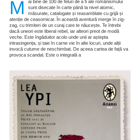
M
ai bine de 100 de feluri de a fi ale românismului
sunt disecate în carte până la nivel atomic,
măsurate, catalogate și reasamblate cu grijă și
atenție de ceasornicar. În această aventură merge în zig-
zag, cu trimiteri de un curaj care te năucește. Te întrebi
dacă uneori este liberal rebel, iar alteori preot de modă
veche. Este îngăduitor acolo unde unii ar aștepta
intrasingența, și taie în carne vie în alte locuri, unde alții
invocă cutume de neschimbat. De aceea cartea de față va
provoca scandal. Este o integrală a