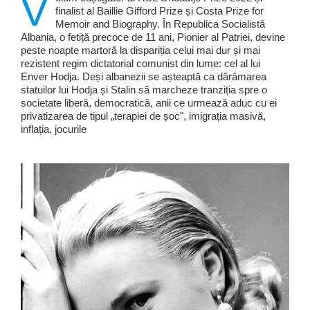
V
finalist al Baillie Gifford Prize și Costa Prize for
Memoir and Biography. În Republica Socialistă
Albania, o fetiță precoce de 11 ani, Pionier al Patriei, devine
peste noapte martoră la dispariția celui mai dur și mai
rezistent regim dictatorial comunist din lume: cel al lui
Enver Hodja. Deși albanezii se așteaptă ca dărâmarea
statuilor lui Hodja și Stalin să marcheze tranziția spre o
societate liberă, democratică, anii ce urmează aduc cu ei
privatizarea de tipul „terapiei de șoc", imigrația masivă,
inflația, jocurile