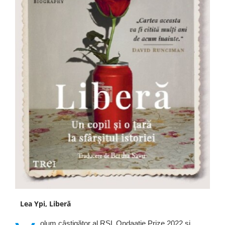
Lea Ypi, Liberă
olum câștigător al RSL Ondaatje Prize 2022 și