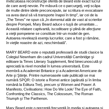
meticuloasa reconstrucţie oferită de Beard este exact lucrul
de care aveţi nevoie. Pe măsură ce o parcurgeţi, veţi scăpa
de multe dintre ideile preconcepute, iar scriitura ei evocatoare
va avea darul să vă transporte înapoi în timp”, iar cei de la
„The Times” ne spun că „în domeniul atât de vast al scrierilor
despre Pompeii, Mary Beard aduce o tuşă de umanitate…
Această relatare captivantă, iscoditoare şi plină de afecţiune
a vieţii pompeiene se constituie într-un model de gen.
Autoarea revelează esenţa lucrurilor, care a fost şi rămâne,
în vieţile noastre de azi, neschimbată”.
MARY BEARD este o reputată profesoară de studii clasice la
Colegiul Newnham din cadrul Universității Cambridge şi
editoare la Times Literary Supplement, fiind binecunoscută şi
apreciată la nivel mondial în lumea universitară. Este
membră a Academiei Britanice şi a Academiei Americane de
Arte şi Ştiinţe. Printre numeroasele sale publicații se mai
numără SPQR: O istorie a Romei antice (apărută și în limba
română la Editura Trei), precum și Women and Power: A
Manifesto, Civilisations: How Do We Look/ The Eye of Faith,
Confronting the Classics, The Colosseum, The Roman
Triumph şi The Parthenon.
Mary Beard este o prezență frecventă în media și autoarea și