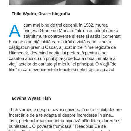
Thilo Wydra, Grace: biografia
A
cum mai bine de trei decenii, în 1982, murea
prinţesa Grace de Monaco într-un accident care a
stârnit multe controverse şi este şi astăzi comentat.
Fusese o actriţă iubită care a trăit o viaţă ca în filme, a
câştigat un premiu Oscar, a jucat în trei filme regizate de
Hitchcock, devenind actriţa lui preferată pentru a se
căsători apoi cu un prinţ şi a-şi dedica a doua jumătate a
vieţii actelor de caritate şi micului ei principat. O viaţă "de
film" în care evenimentele fericite şi cele tragice au avut
Edwina Wyaat, Tish
„Tish vorbește despre nevoia universală de a fi iubit, despre
încercările de a te adapta și despre încrederea în sine...
Tish, prietenul imaginar, întruchipează blândețea, durerea și
bunătatea... O poveste frumoasă." Readplus Ce se