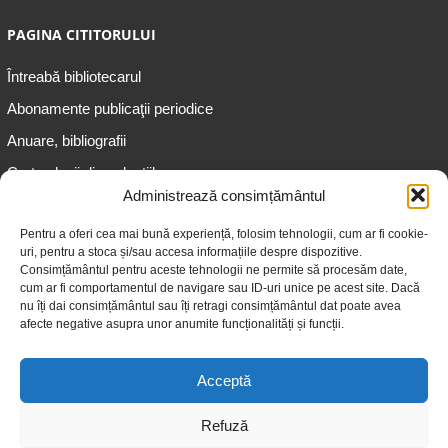
PAGINA CITITORULUI
Întreabă bibliotecarul
Abonamente publicaţii periodice
Anuare, bibliografii
Cartea lunii din colecțiile
speciale
Administrează consimțământul
Informații pentru copii
Pentru a oferi cea mai bună experiență, folosim tehnologii, cum ar fi cookie-
uri, pentru a stoca și/sau accesa informațiile despre dispozitive.
Informații pentru adolescenți
Consimțământul pentru aceste tehnologii ne permite să procesăm date,
Informații pentru adulți
cum ar fi comportamentul de navigare sau ID-uri unice pe acest site. Dacă
nu îți dai consimțământul sau îți retragi consimțământul dat poate avea
Informații pentru seniori
afecte negative asupra unor anumite funcționalități și funcții.
Biblioteci publice
Acceptă
Refuză