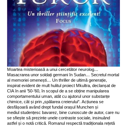
Moartea misterioasă a unui cercetător neurolog…
Masacrarea unor soldați germani în Sudan… Secretul mortal
al memoriei omenești… Un thriller de ultimă generație,
inspirat evident de mult hulitul proiect Mkultra, declanșat de
CIA în anii ’50-’60, în scopul de a se obține manipularea
comportamentului uman, atât cu ajutorul unor substanțe
chimice, cât și prin „spălarea creierului“. Acțiunea se
desfășoară având drept fundal orașul Munchen și
mediul studențesc bavarez, bine cunoscute de autor, care nu
se sfiește să prezinte unele contraste sociale, insinuând
astfel și o notă critică. Romanul respectă tradiționala rețetă