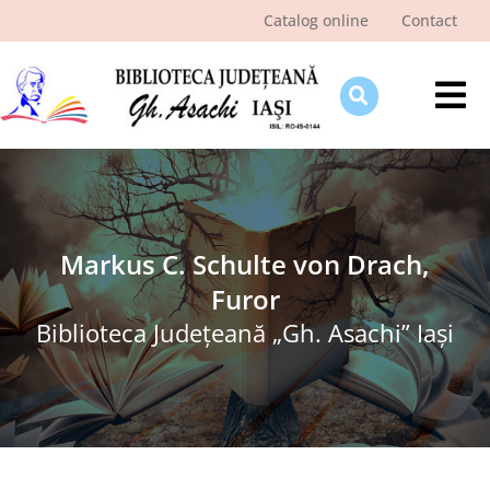
Skip
Catalog online
Contact
to
content
Tog
Nav
Despre bibliotecă
Pagina cititorului
Ştiri şi evenimente
Markus C. Schulte von Drach,
Furor
Programe şi proiecte
Biblioteca Judeţeană „Gh. Asachi” Iaşi
Interes public