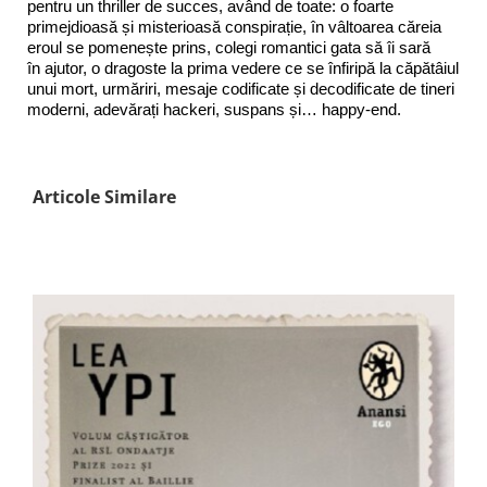
pentru un thriller de succes, având de toate: o foarte
primejdioasă și misterioasă conspirație, în vâltoarea căreia
eroul se pomenește prins, colegi romantici gata să îi sară
în ajutor, o dragoste la prima vedere ce se înfiripă la căpătâiul
unui mort, urmăriri, mesaje codificate și decodificate de tineri
moderni, adevărați hackeri, suspans și… happy-end.
Articole Similare