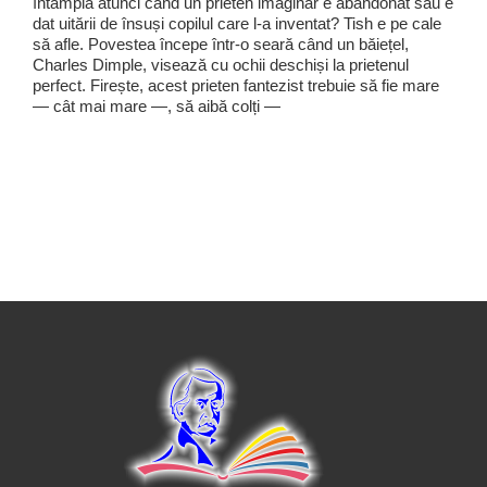
întâmplă atunci când un prieten imaginar e abandonat sau e
dat uitării de însuși copilul care l-a inventat? Tish e pe cale
să afle. Povestea începe într-o seară când un băiețel,
Charles Dimple, visează cu ochii deschiși la prietenul
perfect. Firește, acest prieten fantezist trebuie să fie mare
— cât mai mare —, să aibă colți —