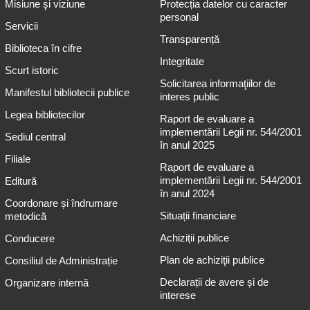
Misiune şi viziune
Protecția datelor cu caracter
personal
Servicii
Transparență
Biblioteca în cifre
Integritate
Scurt istoric
Solicitarea informaţiilor de
Manifestul bibliotecii publice
interes public
Legea bibliotecilor
Raport de evaluare a
implementării Legii nr. 544/2001
Sediul central
în anul 2025
Filiale
Raport de evaluare a
implementării Legii nr. 544/2001
Editură
în anul 2024
Coordonare și îndrumare
Situații financiare
metodică
Achiziții publice
Conducere
Plan de achiziţii publice
Consiliul de Administrație
Declarații de avere și de
Organizare internă
interese