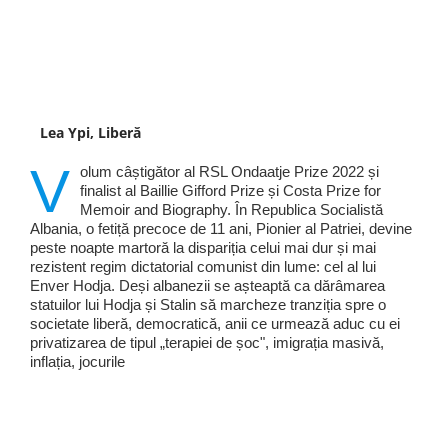
Lea Ypi, Liberă
V
olum câștigător al RSL Ondaatje Prize 2022 și
finalist al Baillie Gifford Prize și Costa Prize for
Memoir and Biography. În Republica Socialistă
Albania, o fetiță precoce de 11 ani, Pionier al Patriei, devine
peste noapte martoră la dispariția celui mai dur și mai
rezistent regim dictatorial comunist din lume: cel al lui
Enver Hodja. Deși albanezii se așteaptă ca dărâmarea
statuilor lui Hodja și Stalin să marcheze tranziția spre o
societate liberă, democratică, anii ce urmează aduc cu ei
privatizarea de tipul „terapiei de șoc", imigrația masivă,
inflația, jocurile