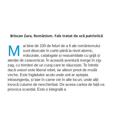
Briscan Zara, Românism. Fals tratat de ură patriotică
M
ai bine de 100 de feluri de a fi ale românismului
sunt disecate în carte până la nivel atomic,
măsurate, catalogate și reasamblate cu grijă și
atenție de ceasornicar. În această aventură merge în zig-
zag, cu trimiteri de un curaj care te năucește. Te întrebi
dacă uneori este liberal rebel, iar alteori preot de modă
veche. Este îngăduitor acolo unde unii ar aștepta
intrasingența, și taie în carne vie în alte locuri, unde alții
invocă cutume de neschimbat. De aceea cartea de față va
provoca scandal. Este o integrală a