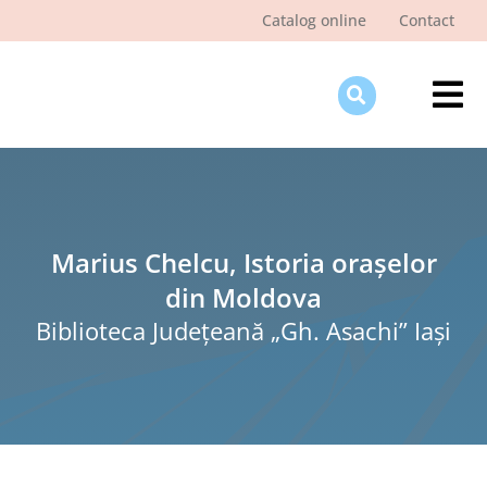
Skip
Catalog online
Contact
to
content
Tog
Nav
Des
Pagi
Şti
Marius Chelcu, Istoria orașelor
din Moldova
Pro
Biblioteca Judeţeană „Gh. Asachi” Iaşi
Int