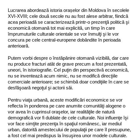
Lucrarea abordează istoria orașelor din Moldova în secolele
XVI-XVIII; cele două secole nu au fost alese arbitrar, fiindcă
acea perioadă se caracterizează printr-o prezenţă politică şi
economică otomană tot mai explicită, un timp în care
împrumuturile culturale orientale se vor înmulţi şi le vor
concura pe cele central-europene dobândite în perioada
anterioară.
Putem vorbi despre o înstăpânire otomană vizibilă, dar care
nu produce fracturi atât de grave precum a fost prezentată,
uneori, în istoriografie. Cel puţin din perspectivă economică,
nu se inventează acum nimic, nu se modifică direcţiile
comerciale anterioare; se schimbă doar condiţiile în care se
desfăşoară negoţul şi actorii săi.
Pentru viaţa urbană, aceste modificări economice se vor
reflecta în ponderea pe care anumite comunităţi alogene o
vor avea în cuprinsul oraşelor, iar realităţile de natură
demografică vor fi dublate de cele culturale. Noi influenţe îşi
vor face simţite prezenţa în spaţiul românesc, iar mediul
urban, datorită amestecului de populaţii pe care îl presupune,
a fost cel mai predispus la însuşirea unor modele culturale.