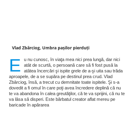
Vlad Zbârciog, Umbra pașilor pierduți
E
u nu cunosc, în viaţa mea nici prea lungă, dar nici
atât de scurtă, o persoană care să fi fost pusă la
atâtea încercări şi ispite grele de a-şi uita sau trăda
aproapele, de a se supăra pe destinul prea crud. Vlad
Zbârciog, însă, a trecut cu demnitate toate ispitele. Şi s-a
dovedit a fi omul în care poţi avea încredere deplină că nu
te va abandona în calea greutăţilor, că te va sprijini, că nu te
va lăsa să disperi. Este bărbatul creator aflat mereu pe
baricade în apărarea