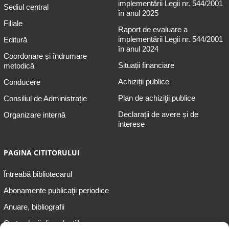
implementării Legii nr. 544/2001
Sediul central
în anul 2025
Filiale
Raport de evaluare a
implementării Legii nr. 544/2001
Editură
în anul 2024
Coordonare și îndrumare
Situații financiare
metodică
Achiziții publice
Conducere
Plan de achiziţii publice
Consiliul de Administrație
Declarații de avere și de
Organizare internă
interese
PAGINA CITITORULUI
Întreabă bibliotecarul
Abonamente publicaţii periodice
Anuare, bibliografii
Cartea lunii din colecțiile