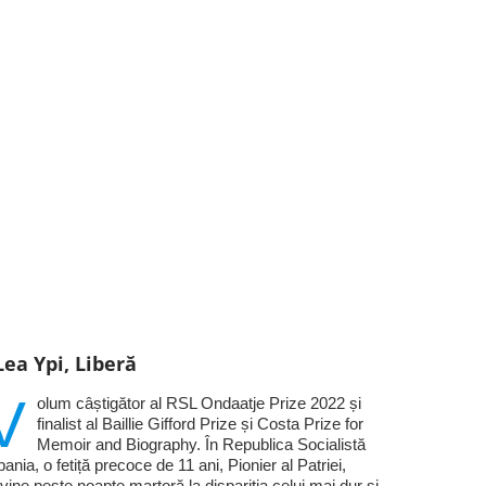
Lea Ypi, Liberă
V
olum câștigător al RSL Ondaatje Prize 2022 și
finalist al Baillie Gifford Prize și Costa Prize for
Memoir and Biography. În Republica Socialistă
bania, o fetiță precoce de 11 ani, Pionier al Patriei,
vine peste noapte martoră la dispariția celui mai dur și