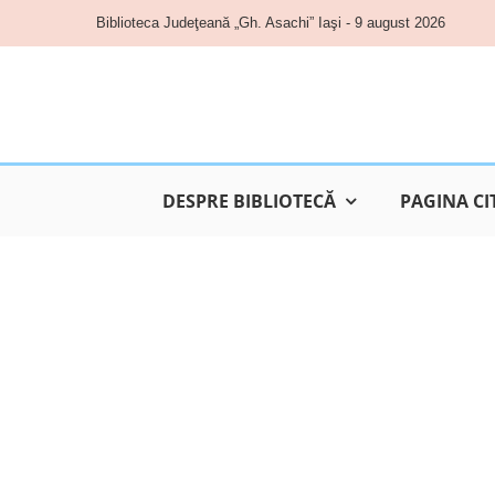
Skip
Biblioteca Judeţeană „Gh. Asachi” Iaşi - 9 august 2026
to
content
DESPRE BIBLIOTECĂ
PAGINA CI