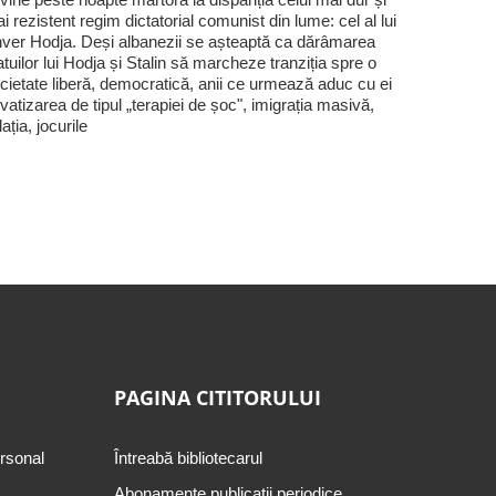
i rezistent regim dictatorial comunist din lume: cel al lui
ver Hodja. Deși albanezii se așteaptă ca dărâmarea
atuilor lui Hodja și Stalin să marcheze tranziția spre o
cietate liberă, democratică, anii ce urmează aduc cu ei
ivatizarea de tipul „terapiei de șoc", imigrația masivă,
flația, jocurile
PAGINA CITITORULUI
ersonal
Întreabă bibliotecarul
Abonamente publicaţii periodice