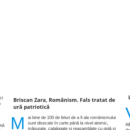
ci
Briscan Zara, Românism. Fals tratat de
a
ură patriotică
M
ai bine de 100 de feluri de a fi ale românismului
sunt disecate în carte până la nivel atomic,
Al
ină
măsurate, catalogate și reasamblate cu grijă și
de