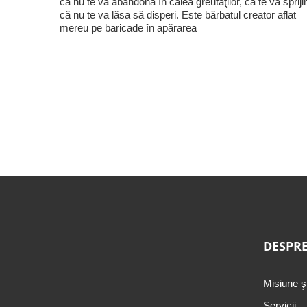
că nu te va abandona în calea greutăţilor, că te va sprijin
că nu te va lăsa să disperi. Este bărbatul creator aflat
mereu pe baricade în apărarea
DESPRE
Misiune ş
Servicii