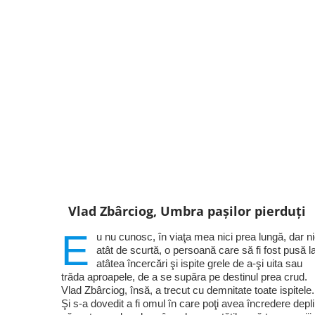
Vlad Zbârciog, Umbra pașilor pierduți
E
u nu cunosc, în viaţa mea nici prea lungă, dar ni
atât de scurtă, o persoană care să fi fost pusă l
atâtea încercări şi ispite grele de a-şi uita sau
trăda aproapele, de a se supăra pe destinul prea crud.
Vlad Zbârciog, însă, a trecut cu demnitate toate ispitele.
Şi s-a dovedit a fi omul în care poţi avea încredere depl