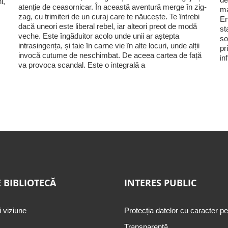
i,
atenție de ceasornicar. În această aventură merge în zig-
ma
zag, cu trimiteri de un curaj care te năucește. Te întrebi
En
dacă uneori este liberal rebel, iar alteori preot de modă
st
veche. Este îngăduitor acolo unde unii ar aștepta
so
intrasingența, și taie în carne vie în alte locuri, unde alții
pr
invocă cutume de neschimbat. De aceea cartea de față
in
va provoca scandal. Este o integrală a
 BIBLIOTECĂ
INTERES PUBLIC
i viziune
Protecția datelor cu caracter p
Transparență