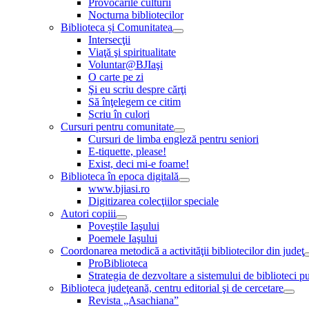
Provocările culturii
Nocturna bibliotecilor
Biblioteca și Comunitatea
Intersecţii
Viaţă şi spiritualitate
Voluntar@BJIaşi
O carte pe zi
Şi eu scriu despre cărţi
Să înţelegem ce citim
Scriu în culori
Cursuri pentru comunitate
Cursuri de limba engleză pentru seniori
E-tiquette, please!
Exist, deci mi-e foame!
Biblioteca în epoca digitală
www.bjiasi.ro
Digitizarea colecţiilor speciale
Autori copiii
Poveştile Iaşului
Poemele Iaşului
Coordonarea metodică a activităţii bibliotecilor din judeţ
ProBiblioteca
Strategia de dezvoltare a sistemului de biblioteci pu
Biblioteca judeţeană, centru editorial şi de cercetare
Revista „Asachiana”