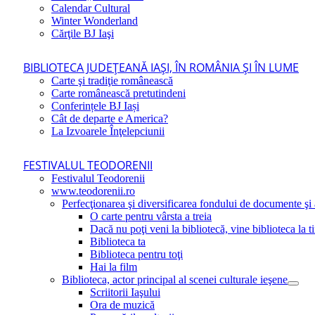
Calendar Cultural
Winter Wonderland
Cărţile BJ Iaşi
BIBLIOTECA JUDEŢEANĂ IAŞI, ÎN ROMÂNIA ŞI ÎN LUME
Carte şi tradiţie românească
Carte românească pretutindeni
Conferințele BJ Iași
Cât de departe e America?
La Izvoarele Înţelepciunii
FESTIVALUL TEODORENII
Festivalul Teodorenii
www.teodorenii.ro
Perfecţionarea şi diversificarea fondului de documente şi a
O carte pentru vârsta a treia
Dacă nu poţi veni la bibliotecă, vine biblioteca la t
Biblioteca ta
Biblioteca pentru toţi
Hai la film
Biblioteca, actor principal al scenei culturale ieşene
Scriitorii Iaşului
Ora de muzică