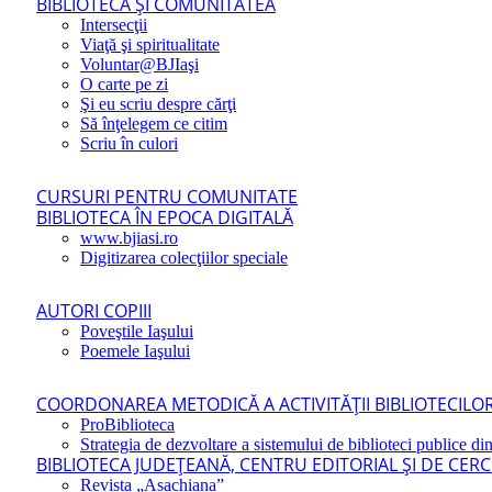
BIBLIOTECA ŞI COMUNITATEA
Intersecţii
Viaţă şi spiritualitate
Voluntar@BJIaşi
O carte pe zi
Şi eu scriu despre cărţi
Să înţelegem ce citim
Scriu în culori
CURSURI PENTRU COMUNITATE
BIBLIOTECA ÎN EPOCA DIGITALĂ
www.bjiasi.ro
Digitizarea colecţiilor speciale
AUTORI COPIII
Poveştile Iaşului
Poemele Iaşului
COORDONAREA METODICĂ A ACTIVITĂŢII BIBLIOTECILOR
ProBiblioteca
Strategia de dezvoltare a sistemului de biblioteci publice din
BIBLIOTECA JUDEŢEANĂ, CENTRU EDITORIAL ŞI DE CER
Revista „Asachiana”