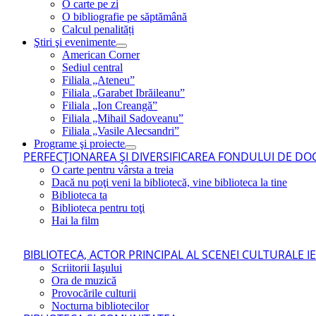
O carte pe zi
O bibliografie pe săptămână
Calcul penalități
Ştiri şi evenimente
American Corner
Sediul central
Filiala „Ateneu”
Filiala „Garabet Ibrăileanu”
Filiala „Ion Creangă”
Filiala „Mihail Sadoveanu”
Filiala „Vasile Alecsandri”
Programe şi proiecte
PERFECŢIONAREA ŞI DIVERSIFICAREA FONDULUI DE DOC
O carte pentru vârsta a treia
Dacă nu poţi veni la bibliotecă, vine biblioteca la tine
Biblioteca ta
Biblioteca pentru toţi
Hai la film
BIBLIOTECA, ACTOR PRINCIPAL AL SCENEI CULTURALE I
Scriitorii Iaşului
Ora de muzică
Provocările culturii
Nocturna bibliotecilor