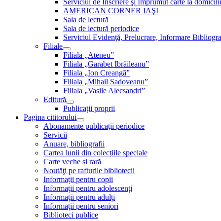
Serviciul de Inscriere şi Împrumut carte la domici
AMERICAN CORNER IAŞI
Sala de lectură
Sala de lectură periodice
Serviciul Evidenţă, Prelucrare, Informare Bibliogra
Filiale
Filiala „Ateneu”
Filiala „Garabet Ibrăileanu”
Filiala „Ion Creangă”
Filiala „Mihail Sadoveanu”
Filiala „Vasile Alecsandri”
Editură
Publicații proprii
Pagina cititorului
Abonamente publicaţii periodice
Servicii
Anuare, bibliografii
Cartea lunii din colecțiile speciale
Carte veche și rară
Noutăţi pe rafturile bibliotecii
Informații pentru copii
Informații pentru adolescenți
Informații pentru adulți
Informații pentru seniori
Biblioteci publice