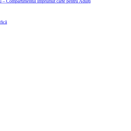
liu – Compartimentul Împrumut carte pentru Adulţi
fică