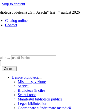
Skip to content
blioteca Judeţeană „Gh. Asachi” Iaşi - 7 august 2026
Catalog online
Contact
tare...
Go to...
Despre bibliotecă
Misiune şi viziune
Servicii
Biblioteca în cifre
Scurt istoric
Manifestul bibliotecii publice
Legea bibliotecilor
Coordonare și îndrumare metodică