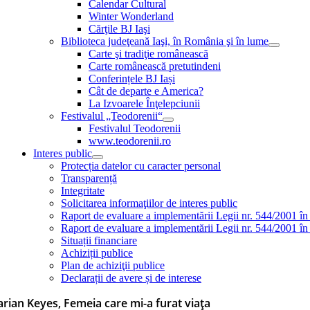
Calendar Cultural
Winter Wonderland
Cărţile BJ Iaşi
Biblioteca judeţeană Iaşi, în România şi în lume
Carte şi tradiţie românească
Carte românească pretutindeni
Conferințele BJ Iași
Cât de departe e America?
La Izvoarele Înţelepciunii
Festivalul „Teodorenii“
Festivalul Teodorenii
www.teodorenii.ro
Interes public
Protecția datelor cu caracter personal
Transparență
Integritate
Solicitarea informaţiilor de interes public
Raport de evaluare a implementării Legii nr. 544/2001 în
Raport de evaluare a implementării Legii nr. 544/2001 în
Situații financiare
Achiziții publice
Plan de achiziţii publice
Declarații de avere și de interese
rian Keyes, Femeia care mi-a furat viaţa