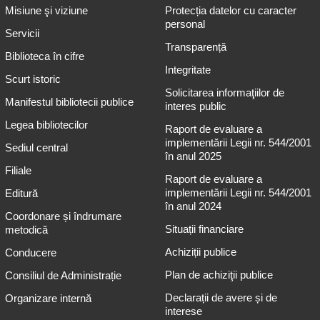
Misiune şi viziune
Protecția datelor cu caracter
personal
Servicii
Transparență
Biblioteca în cifre
Integritate
Scurt istoric
Solicitarea informaţiilor de
Manifestul bibliotecii publice
interes public
Legea bibliotecilor
Raport de evaluare a
implementării Legii nr. 544/2001
Sediul central
în anul 2025
Filiale
Raport de evaluare a
implementării Legii nr. 544/2001
Editură
în anul 2024
Coordonare și îndrumare
Situații financiare
metodică
Achiziții publice
Conducere
Plan de achiziţii publice
Consiliul de Administrație
Declarații de avere și de
Organizare internă
interese