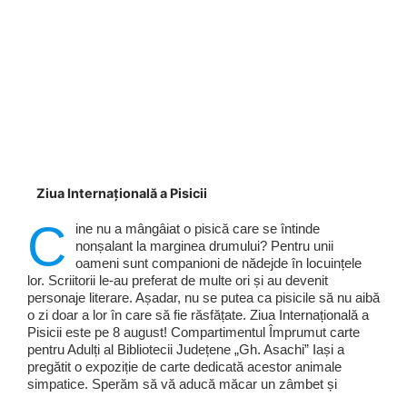
Ziua Internațională a Pisicii
C
ine nu a mângâiat o pisică care se întinde
nonșalant la marginea drumului? Pentru unii
oameni sunt companioni de nădejde în locuințele
lor. Scriitorii le-au preferat de multe ori și au devenit
personaje literare. Așadar, nu se putea ca pisicile să nu aibă
o zi doar a lor în care să fie răsfățate. Ziua Internațională a
Pisicii este pe 8 august! Compartimentul Împrumut carte
pentru Adulți al Bibliotecii Județene „Gh. Asachi” Iași a
pregătit o expoziție de carte dedicată acestor animale
simpatice. Sperăm să vă aducă măcar un zâmbet și