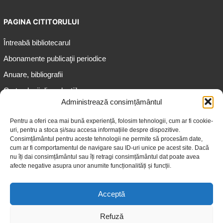
PAGINA CITITORULUI
Întreabă bibliotecarul
Abonamente publicaţii periodice
Anuare, bibliografii
Cartea lunii din colecțiile
speciale
Administrează consimțământul
Informații pentru copii
Pentru a oferi cea mai bună experiență, folosim tehnologii, cum ar fi cookie-
uri, pentru a stoca și/sau accesa informațiile despre dispozitive.
Informații pentru adolescenți
Consimțământul pentru aceste tehnologii ne permite să procesăm date,
Informații pentru adulți
cum ar fi comportamentul de navigare sau ID-uri unice pe acest site. Dacă
nu îți dai consimțământul sau îți retragi consimțământul dat poate avea
Informații pentru seniori
afecte negative asupra unor anumite funcționalități și funcții.
Biblioteci publice
Acceptă
Refuză