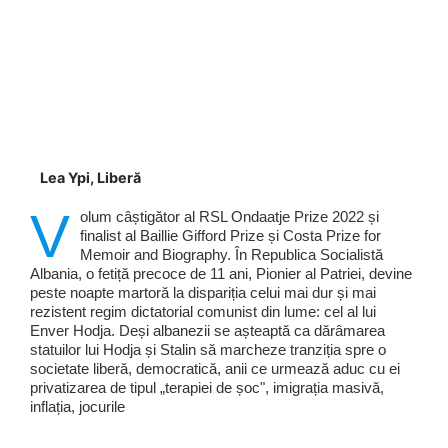
Lea Ypi, Liberă
V
olum câștigător al RSL Ondaatje Prize 2022 și
finalist al Baillie Gifford Prize și Costa Prize for
Memoir and Biography. În Republica Socialistă
Albania, o fetiță precoce de 11 ani, Pionier al Patriei, devine
peste noapte martoră la dispariția celui mai dur și mai
rezistent regim dictatorial comunist din lume: cel al lui
Enver Hodja. Deși albanezii se așteaptă ca dărâmarea
statuilor lui Hodja și Stalin să marcheze tranziția spre o
societate liberă, democratică, anii ce urmează aduc cu ei
privatizarea de tipul „terapiei de șoc", imigrația masivă,
inflația, jocurile