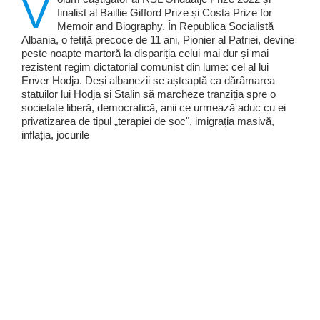
V
finalist al Baillie Gifford Prize și Costa Prize for
Memoir and Biography. În Republica Socialistă
Albania, o fetiță precoce de 11 ani, Pionier al Patriei, devine
peste noapte martoră la dispariția celui mai dur și mai
rezistent regim dictatorial comunist din lume: cel al lui
Enver Hodja. Deși albanezii se așteaptă ca dărâmarea
statuilor lui Hodja și Stalin să marcheze tranziția spre o
societate liberă, democratică, anii ce urmează aduc cu ei
privatizarea de tipul „terapiei de șoc", imigrația masivă,
inflația, jocurile