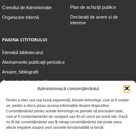
Plan de achiziţii publice
Consiliul de Administrație
Declarații de avere și de
Organizare internă
interese
PAGINA CITITORULUI
Întreabă bibliotecarul
Abonamente publicaţii periodice
Anuare, bibliografii
Cartea lunii din colecțiile
speciale
Administrează consimțământul
Informații pentru copii
Pentru a oferi cea mai bună experiență, folosim tehnologii, cum ar fi cookie-
uri, pentru a stoca și/sau accesa informațiile despre dispozitive.
Informații pentru adolescenți
Consimțământul pentru aceste tehnologii ne permite să procesăm date,
Informații pentru adulți
cum ar fi comportamentul de navigare sau ID-uri unice pe acest site. Dacă
nu îți dai consimțământul sau îți retragi consimțământul dat poate avea
Informații pentru seniori
afecte negative asupra unor anumite funcționalități și funcții.
Biblioteci publice