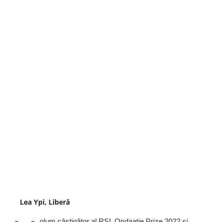
Lea Ypi, Liberă
olum câștigător al RSL Ondaatje Prize 2022 și