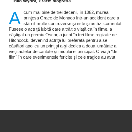
Thilo Wydra, Grace: biografia
A
cum mai bine de trei decenii, în 1982, murea
prinţesa Grace de Monaco într-un accident care a
stârnit multe controverse şi este şi astăzi comentat.
Fusese o actriţă iubită care a trăit o viaţă ca în filme, a
câştigat un premiu Oscar, a jucat în trei filme regizate de
Hitchcock, devenind actriţa lui preferată pentru a se
căsători apoi cu un prinţ şi a-şi dedica a doua jumătate a
vieţii actelor de caritate şi micului ei principat. O viaţă "de
film" în care evenimentele fericite şi cele tragice au avut