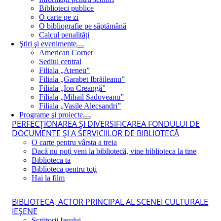
Biblioteci publice
O carte pe zi
O bibliografie pe săptămână
Calcul penalități
Ştiri şi evenimente
American Corner
Sediul central
Filiala „Ateneu”
Filiala „Garabet Ibrăileanu”
Filiala „Ion Creangă”
Filiala „Mihail Sadoveanu”
Filiala „Vasile Alecsandri”
Programe şi proiecte
PERFECŢIONAREA ŞI DIVERSIFICAREA FONDULUI DE
DOCUMENTE ŞI A SERVICIILOR DE BIBLIOTECĂ
O carte pentru vârsta a treia
Dacă nu poţi veni la bibliotecă, vine biblioteca la tine
Biblioteca ta
Biblioteca pentru toţi
Hai la film
BIBLIOTECA, ACTOR PRINCIPAL AL SCENEI CULTURALE
IEŞENE
Scriitorii Iaşului