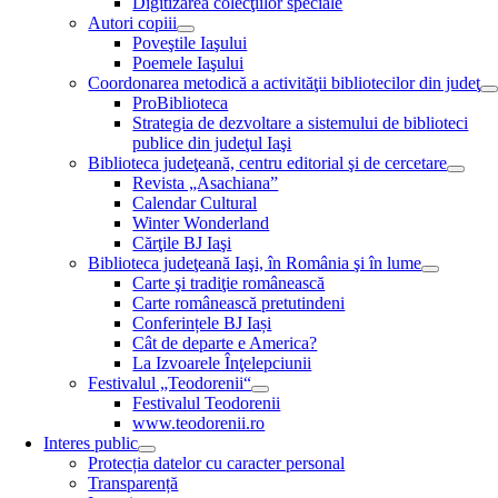
Digitizarea colecţiilor speciale
Autori copiii
Poveştile Iaşului
Poemele Iaşului
Coordonarea metodică a activităţii bibliotecilor din judeţ
ProBiblioteca
Strategia de dezvoltare a sistemului de biblioteci
publice din judeţul Iaşi
Biblioteca judeţeană, centru editorial şi de cercetare
Revista „Asachiana”
Calendar Cultural
Winter Wonderland
Cărţile BJ Iaşi
Biblioteca judeţeană Iaşi, în România şi în lume
Carte şi tradiţie românească
Carte românească pretutindeni
Conferințele BJ Iași
Cât de departe e America?
La Izvoarele Înţelepciunii
Festivalul „Teodorenii“
Festivalul Teodorenii
www.teodorenii.ro
Interes public
Protecția datelor cu caracter personal
Transparență