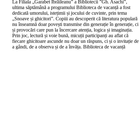
L
a Filiala „Garabet Ibrăileanu” a Bibliotecii ”Gh. Asachi”,
ultima săptămână a programului Biblioteca de vacanță a fost
dedicată umorului, istețimii și jocului de cuvinte, prin tema
„Snoave și ghicitori”. Copiii au descoperit că literatura populară
nu înseamnă doar povești transmise din generație în generație, ci
și provocări care pun la încercare atenția, logica și imaginația.
Prin joc, lectură și voie bună, micuții participanți au aflat că
fiecare ghicitoare ascunde nu doar un răspuns, ci și o invitație de
a gândi, de a observa și de a învăța. Biblioteca de vacanță