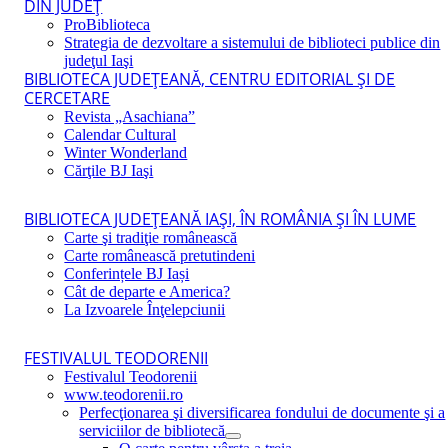
DIN JUDEŢ
ProBiblioteca
Strategia de dezvoltare a sistemului de biblioteci publice din
judeţul Iaşi
BIBLIOTECA JUDEŢEANĂ, CENTRU EDITORIAL ŞI DE
CERCETARE
Revista „Asachiana”
Calendar Cultural
Winter Wonderland
Cărţile BJ Iaşi
BIBLIOTECA JUDEŢEANĂ IAŞI, ÎN ROMÂNIA ŞI ÎN LUME
Carte şi tradiţie românească
Carte românească pretutindeni
Conferințele BJ Iași
Cât de departe e America?
La Izvoarele Înţelepciunii
FESTIVALUL TEODORENII
Festivalul Teodorenii
www.teodorenii.ro
Perfecţionarea şi diversificarea fondului de documente şi a
serviciilor de bibliotecă