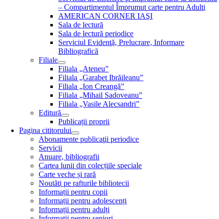
– Compartimentul Împrumut carte pentru Adulţi
AMERICAN CORNER IAŞI
Sala de lectură
Sala de lectură periodice
Serviciul Evidenţă, Prelucrare, Informare
Bibliografică
Filiale
Filiala „Ateneu”
Filiala „Garabet Ibrăileanu”
Filiala „Ion Creangă”
Filiala „Mihail Sadoveanu”
Filiala „Vasile Alecsandri”
Editură
Publicații proprii
Pagina cititorului
Abonamente publicaţii periodice
Servicii
Anuare, bibliografii
Cartea lunii din colecțiile speciale
Carte veche și rară
Noutăţi pe rafturile bibliotecii
Informații pentru copii
Informații pentru adolescenți
Informații pentru adulți
Informații pentru seniori