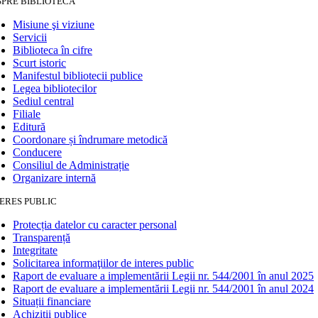
SPRE BIBLIOTECĂ
Misiune şi viziune
Servicii
Biblioteca în cifre
Scurt istoric
Manifestul bibliotecii publice
Legea bibliotecilor
Sediul central
Filiale
Editură
Coordonare și îndrumare metodică
Conducere
Consiliul de Administrație
Organizare internă
ERES PUBLIC
Protecția datelor cu caracter personal
Transparență
Integritate
Solicitarea informaţiilor de interes public
Raport de evaluare a implementării Legii nr. 544/2001 în anul 2025
Raport de evaluare a implementării Legii nr. 544/2001 în anul 2024
Situații financiare
Achiziții publice