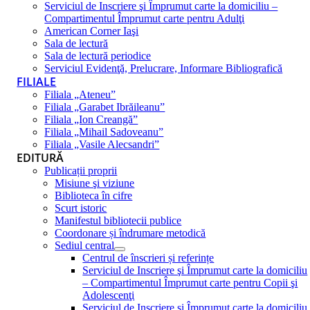
Serviciul de Inscriere şi Împrumut carte la domiciliu –
Compartimentul Împrumut carte pentru Adulţi
American Corner Iaşi
Sala de lectură
Sala de lectură periodice
Serviciul Evidenţă, Prelucrare, Informare Bibliografică
FILIALE
Filiala „Ateneu”
Filiala „Garabet Ibrăileanu”
Filiala „Ion Creangă”
Filiala „Mihail Sadoveanu”
Filiala „Vasile Alecsandri”
EDITURĂ
Publicații proprii
Misiune şi viziune
Biblioteca în cifre
Scurt istoric
Manifestul bibliotecii publice
Coordonare și îndrumare metodică
Sediul central
Centrul de înscrieri și referințe
Serviciul de Inscriere şi Împrumut carte la domiciliu
– Compartimentul Împrumut carte pentru Copii şi
Adolescenţi
Serviciul de Inscriere şi Împrumut carte la domiciliu