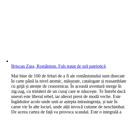
Briscan Zara, Românism. Fals tratat de ură patriotică
M
ai bine de 100 de feluri de a fi ale românismului sunt disecate
în carte până la nivel atomic, măsurate, catalogate și reasamblate
cu grijă și atenție de ceasornicar. În această aventură merge în
zig-zag, cu trimiteri de un curaj care te năucește. Te întrebi dacă
uneori este liberal rebel, iar alteori preot de modă veche. Este
îngăduitor acolo unde unii ar aștepta intrasingența, și taie în
carne vie în alte locuri, unde alții invocă cutume de neschimbat.
De aceea cartea de față va provoca scandal. Este o integrală a