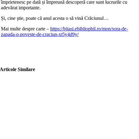
împrietenesc pe dată și împreună descoperă care sunt lucrurile cu
adevărat importante.
Și, cine știe, poate că anul acesta o să vină Crăciunul…
Mai multe despre carte –
https://bjiasi.ebibliophil.ro/mon/sora-de-
zapada-o-poveste-de-craciun-xt5y4d9y/
Articole Similare