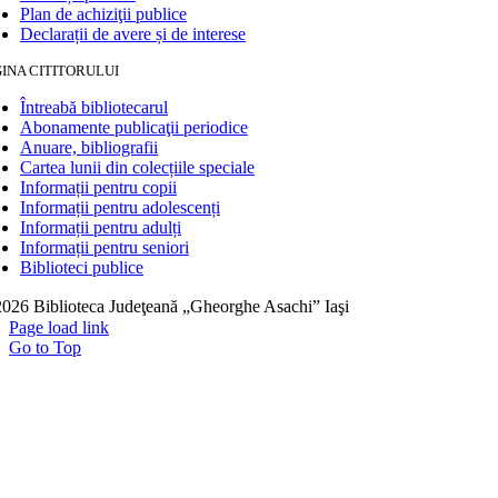
Plan de achiziţii publice
Declarații de avere și de interese
INA CITITORULUI
Întreabă bibliotecarul
Abonamente publicaţii periodice
Anuare, bibliografii
Cartea lunii din colecțiile speciale
Informații pentru copii
Informații pentru adolescenți
Informații pentru adulți
Informații pentru seniori
Biblioteci publice
026 Biblioteca Judeţeană „Gheorghe Asachi” Iaşi
Page load link
Go to Top