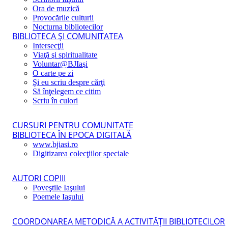
Ora de muzică
Provocările culturii
Nocturna bibliotecilor
BIBLIOTECA ŞI COMUNITATEA
Intersecţii
Viaţă şi spiritualitate
Voluntar@BJIaşi
O carte pe zi
Şi eu scriu despre cărţi
Să înţelegem ce citim
Scriu în culori
CURSURI PENTRU COMUNITATE
BIBLIOTECA ÎN EPOCA DIGITALĂ
www.bjiasi.ro
Digitizarea colecţiilor speciale
AUTORI COPIII
Poveştile Iaşului
Poemele Iaşului
COORDONAREA METODICĂ A ACTIVITĂŢII BIBLIOTECILOR