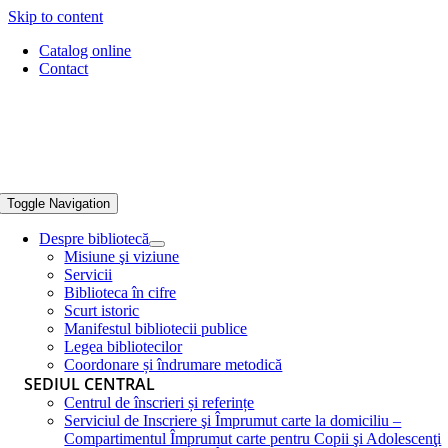
Skip to content
Catalog online
Contact
Toggle Navigation
Despre bibliotecă
Misiune şi viziune
Servicii
Biblioteca în cifre
Scurt istoric
Manifestul bibliotecii publice
Legea bibliotecilor
Coordonare și îndrumare metodică
SEDIUL CENTRAL
Centrul de înscrieri și referințe
Serviciul de Inscriere şi Împrumut carte la domiciliu –
Compartimentul Împrumut carte pentru Copii şi Adolescenţi