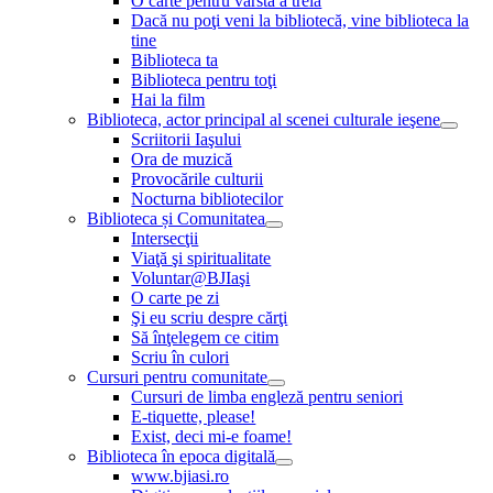
O carte pentru vârsta a treia
Dacă nu poţi veni la bibliotecă, vine biblioteca la
tine
Biblioteca ta
Biblioteca pentru toţi
Hai la film
Biblioteca, actor principal al scenei culturale ieşene
Scriitorii Iaşului
Ora de muzică
Provocările culturii
Nocturna bibliotecilor
Biblioteca și Comunitatea
Intersecţii
Viaţă şi spiritualitate
Voluntar@BJIaşi
O carte pe zi
Şi eu scriu despre cărţi
Să înţelegem ce citim
Scriu în culori
Cursuri pentru comunitate
Cursuri de limba engleză pentru seniori
E-tiquette, please!
Exist, deci mi-e foame!
Biblioteca în epoca digitală
www.bjiasi.ro