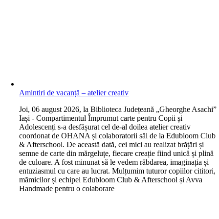
Amintiri de vacanță – atelier creativ
J
oi, 06 august 2026, la Biblioteca Județeană „Gheorghe Asachi”
Iași - Compartimentul Împrumut carte pentru Copii și
Adolescenți s-a desfășurat cel de-al doilea atelier creativ
coordonat de OHANA și colaboratorii săi de la Edubloom Club
& Afterschool. De această dată, cei mici au realizat brățări și
semne de carte din mărgeluțe, fiecare creație fiind unică și plină
de culoare. A fost minunat să le vedem răbdarea, imaginația și
entuziasmul cu care au lucrat. Mulțumim tuturor copiilor cititori,
mămicilor și echipei Edubloom Club & Afterschool și Avva
Handmade pentru o colaborare