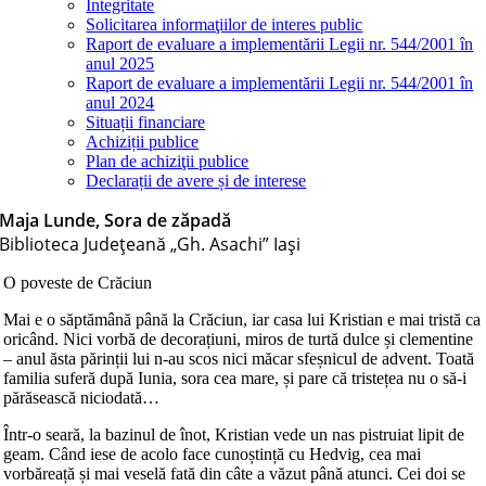
Integritate
Solicitarea informaţiilor de interes public
Raport de evaluare a implementării Legii nr. 544/2001 în
anul 2025
Raport de evaluare a implementării Legii nr. 544/2001 în
anul 2024
Situații financiare
Achiziții publice
Plan de achiziţii publice
Declarații de avere și de interese
Maja Lunde, Sora de zăpadă
Biblioteca Judeţeană „Gh. Asachi” Iaşi
O poveste de Crăciun
Mai e o săptămână până la Crăciun, iar casa lui Kristian e mai tristă ca
oricând. Nici vorbă de decorațiuni, miros de turtă dulce și clementine
– anul ăsta părinții lui n-au scos nici măcar sfeșnicul de advent. Toată
familia suferă după Iunia, sora cea mare, și pare că tristețea nu o să-i
părăsească niciodată…
Într-o seară, la bazinul de înot, Kristian vede un nas pistruiat lipit de
geam. Când iese de acolo face cunoștință cu Hedvig, cea mai
vorbăreață și mai veselă fată din câte a văzut până atunci. Cei doi se