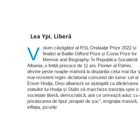
Lea Ypi, Liberă
V
olum câștigător al RSL Ondaatje Prize 2022 și
finalist al Baillie Gifford Prize și Costa Prize for
Memoir and Biography. În Republica Socialistă
Albania, o fetiță precoce de 11 ani, Pionier al Patriei,
devine peste noapte martoră la dispariția celui mai dur ș
mai rezistent regim dictatorial comunist din lume: cel al 
Enver Hodja. Deși albanezii se așteaptă ca dărâmarea
statuilor lui Hodja și Stalin să marcheze tranziția spre o
societate liberă, democratică, anii ce urmează aduc cu 
privatizarea de tipul „terapiei de șoc", imigrația masivă,
inflația, jocurile