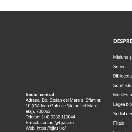
DESPRE
Misiune ş
Servicii
Biblioteca
Scurt isto
Sediul central
Manifestul
Adresa: Bd. Ștefan cel Mare și Sfânt nr.
Legea bibl
10 (Clădirea Galeriile Ștefan cel Mare,
etaj), 700063
Sediul cen
Telefon:
(+4) 0332 110044
E-mail:
contact@bjiasi.ro
Filiale
Web:
https://bjiasi.ro/