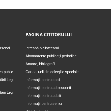
PAGINA CITITORULUI
ersonal
Întreabă bibliotecarul
Abonamente publicaţii periodice
Anuare, bibliografii
es public
Cartea lunii din colecțiile speciale
rii Legii
Informații pentru copii
Informații pentru adolescenți
rii Legii
Informații pentru adulți
Informații pentru seniori