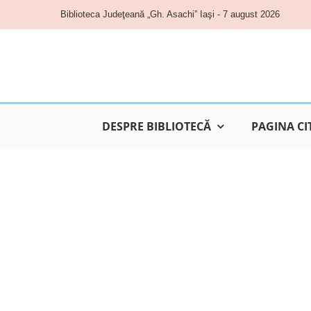
Skip
Biblioteca Judeţeană „Gh. Asachi” Iaşi - 7 august 2026
to
content
DESPRE BIBLIOTECĂ
PAGINA CI