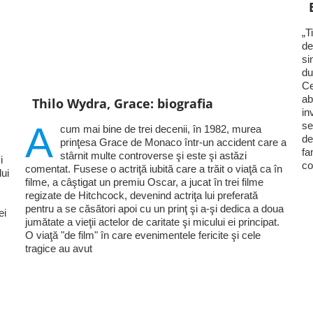
„T
de
si
du
Ce
ab
Thilo Wydra, Grace: biografia
in
A
se
cum mai bine de trei decenii, în 1982, murea
de
prinţesa Grace de Monaco într-un accident care a
fa
stârnit multe controverse şi este şi astăzi
i
co
comentat. Fusese o actriţă iubită care a trăit o viaţă ca în
lui
filme, a câştigat un premiu Oscar, a jucat în trei filme
regizate de Hitchcock, devenind actriţa lui preferată
pentru a se căsători apoi cu un prinţ şi a-şi dedica a doua
ei
jumătate a vieţii actelor de caritate şi micului ei principat.
O viaţă "de film" în care evenimentele fericite şi cele
tragice au avut