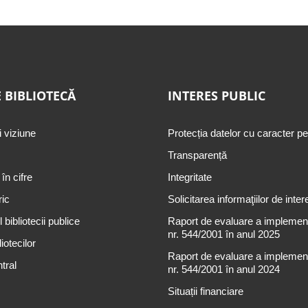
 BIBLIOTECĂ
INTERES PUBLIC
i viziune
Protecția datelor cu caracter p
Transparență
 în cifre
Integritate
ric
Solicitarea informaţiilor de inter
 bibliotecii publice
Raport de evaluare a implementă
nr. 544/2001 în anul 2025
iotecilor
Raport de evaluare a implementă
tral
nr. 544/2001 în anul 2024
Situații financiare