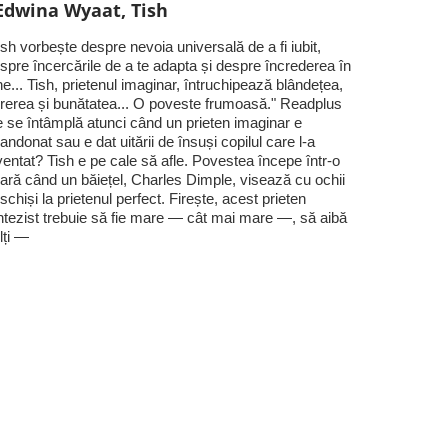
Edwina Wyaat, Tish
ish vorbește despre nevoia universală de a fi iubit,
spre încercările de a te adapta și despre încrederea în
ne... Tish, prietenul imaginar, întruchipează blândețea,
rerea și bunătatea... O poveste frumoasă." Readplus
 se întâmplă atunci când un prieten imaginar e
andonat sau e dat uitării de însuși copilul care l-a
ventat? Tish e pe cale să afle. Povestea începe într-o
ară când un băiețel, Charles Dimple, visează cu ochii
schiși la prietenul perfect. Firește, acest prieten
ntezist trebuie să fie mare — cât mai mare —, să aibă
lți —