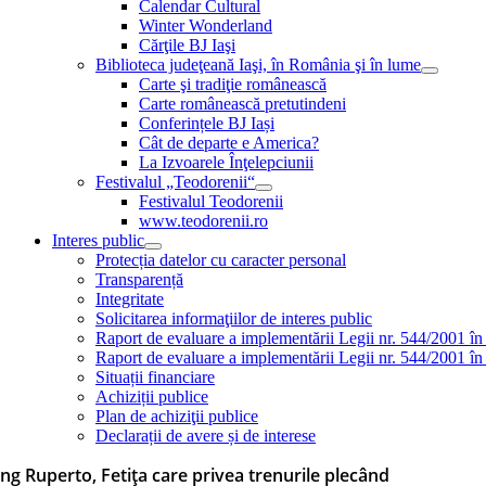
Calendar Cultural
Winter Wonderland
Cărţile BJ Iaşi
Biblioteca judeţeană Iaşi, în România şi în lume
Carte şi tradiţie românească
Carte românească pretutindeni
Conferințele BJ Iași
Cât de departe e America?
La Izvoarele Înţelepciunii
Festivalul „Teodorenii“
Festivalul Teodorenii
www.teodorenii.ro
Interes public
Protecția datelor cu caracter personal
Transparență
Integritate
Solicitarea informaţiilor de interes public
Raport de evaluare a implementării Legii nr. 544/2001 în
Raport de evaluare a implementării Legii nr. 544/2001 în
Situații financiare
Achiziții publice
Plan de achiziţii publice
Declarații de avere și de interese
ng Ruperto, Fetița care privea trenurile plecând