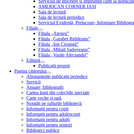
Serviciul de Inscriere şi Împrumut carte la domici
AMERICAN CORNER IAŞI
Sala de lectură
Sala de lectură periodice
Serviciul Evidenţă, Prelucrare, Informare Bibliogra
Filiale
Filiala „Ateneu”
Filiala „Garabet Ibrăileanu”
Filiala „Ion Creangă”
Filiala „Mihail Sadoveanu”
Filiala „Vasile Alecsandri”
Editură
Publicații proprii
Pagina cititorului
Abonamente publicaţii periodice
Servicii
Anuare, bibliografii
Cartea lunii din colecțiile speciale
Carte veche și rară
Noutăţi pe rafturile bibliotecii
Informații pentru copii
Informații pentru adolescenți
Informații pentru adulți
Informații pentru seniori
Biblioteci publice