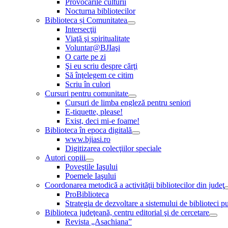
Provocările culturii
Nocturna bibliotecilor
Biblioteca și Comunitatea
Intersecţii
Viaţă şi spiritualitate
Voluntar@BJIaşi
O carte pe zi
Şi eu scriu despre cărţi
Să înţelegem ce citim
Scriu în culori
Cursuri pentru comunitate
Cursuri de limba engleză pentru seniori
E-tiquette, please!
Exist, deci mi-e foame!
Biblioteca în epoca digitală
www.bjiasi.ro
Digitizarea colecţiilor speciale
Autori copiii
Poveştile Iaşului
Poemele Iaşului
Coordonarea metodică a activităţii bibliotecilor din judeţ
ProBiblioteca
Strategia de dezvoltare a sistemului de biblioteci pu
Biblioteca judeţeană, centru editorial şi de cercetare
Revista „Asachiana”