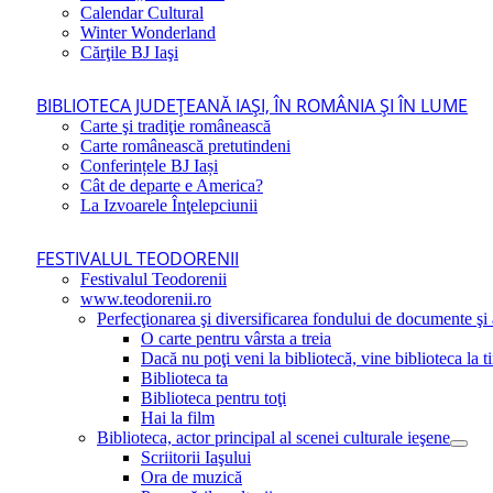
Calendar Cultural
Winter Wonderland
Cărţile BJ Iaşi
BIBLIOTECA JUDEŢEANĂ IAŞI, ÎN ROMÂNIA ŞI ÎN LUME
Carte şi tradiţie românească
Carte românească pretutindeni
Conferințele BJ Iași
Cât de departe e America?
La Izvoarele Înţelepciunii
FESTIVALUL TEODORENII
Festivalul Teodorenii
www.teodorenii.ro
Perfecţionarea şi diversificarea fondului de documente şi a
O carte pentru vârsta a treia
Dacă nu poţi veni la bibliotecă, vine biblioteca la t
Biblioteca ta
Biblioteca pentru toţi
Hai la film
Biblioteca, actor principal al scenei culturale ieşene
Scriitorii Iaşului
Ora de muzică