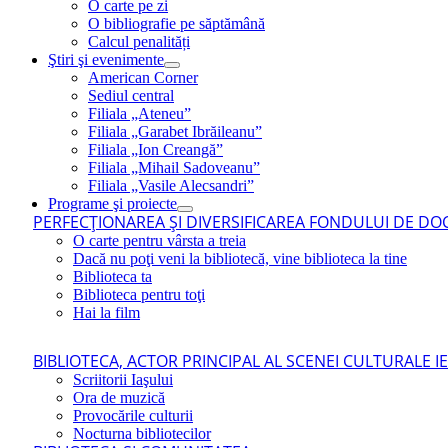
O carte pe zi
O bibliografie pe săptămână
Calcul penalități
Ştiri şi evenimente
American Corner
Sediul central
Filiala „Ateneu”
Filiala „Garabet Ibrăileanu”
Filiala „Ion Creangă”
Filiala „Mihail Sadoveanu”
Filiala „Vasile Alecsandri”
Programe şi proiecte
PERFECŢIONAREA ŞI DIVERSIFICAREA FONDULUI DE DOC
O carte pentru vârsta a treia
Dacă nu poţi veni la bibliotecă, vine biblioteca la tine
Biblioteca ta
Biblioteca pentru toţi
Hai la film
BIBLIOTECA, ACTOR PRINCIPAL AL SCENEI CULTURALE I
Scriitorii Iaşului
Ora de muzică
Provocările culturii
Nocturna bibliotecilor