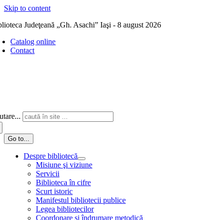
Skip to content
blioteca Judeţeană „Gh. Asachi” Iaşi - 8 august 2026
Catalog online
Contact
tare...
Go to...
Despre bibliotecă
Misiune şi viziune
Servicii
Biblioteca în cifre
Scurt istoric
Manifestul bibliotecii publice
Legea bibliotecilor
Coordonare și îndrumare metodică