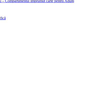
liu – Compartimentul Împrumut carte pentru Adulţi
fică