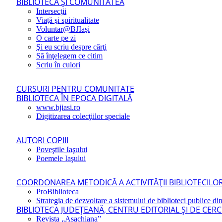
BIBLIOTECA ŞI COMUNITATEA
Intersecţii
Viaţă şi spiritualitate
Voluntar@BJIaşi
O carte pe zi
Şi eu scriu despre cărţi
Să înţelegem ce citim
Scriu în culori
CURSURI PENTRU COMUNITATE
BIBLIOTECA ÎN EPOCA DIGITALĂ
www.bjiasi.ro
Digitizarea colecţiilor speciale
AUTORI COPIII
Poveştile Iaşului
Poemele Iaşului
COORDONAREA METODICĂ A ACTIVITĂŢII BIBLIOTECILOR
ProBiblioteca
Strategia de dezvoltare a sistemului de biblioteci publice din
BIBLIOTECA JUDEŢEANĂ, CENTRU EDITORIAL ŞI DE CER
Revista „Asachiana”