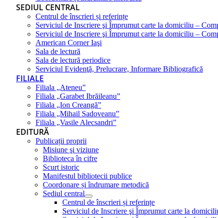
SEDIUL CENTRAL
Centrul de înscrieri și referințe
Serviciul de Inscriere şi Împrumut carte la domiciliu – Com
Serviciul de Inscriere şi Împrumut carte la domiciliu – Co
American Corner Iaşi
Sala de lectură
Sala de lectură periodice
Serviciul Evidenţă, Prelucrare, Informare Bibliografică
FILIALE
Filiala „Ateneu”
Filiala „Garabet Ibrăileanu”
Filiala „Ion Creangă”
Filiala „Mihail Sadoveanu”
Filiala „Vasile Alecsandri”
EDITURĂ
Publicații proprii
Misiune şi viziune
Biblioteca în cifre
Scurt istoric
Manifestul bibliotecii publice
Coordonare și îndrumare metodică
Sediul central
Centrul de înscrieri și referințe
Serviciul de Inscriere şi Împrumut carte la domici