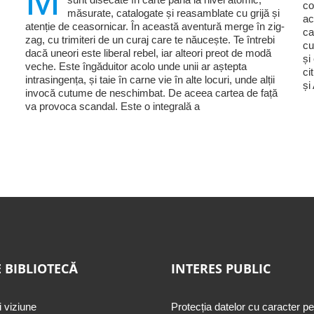
M
co
măsurate, catalogate și reasamblate cu grijă și
ac
atenție de ceasornicar. În această aventură merge în zig-
ca
zag, cu trimiteri de un curaj care te năucește. Te întrebi
cu
dacă uneori este liberal rebel, iar alteori preot de modă
și
veche. Este îngăduitor acolo unde unii ar aștepta
ci
intrasingența, și taie în carne vie în alte locuri, unde alții
și
invocă cutume de neschimbat. De aceea cartea de față
va provoca scandal. Este o integrală a
 BIBLIOTECĂ
INTERES PUBLIC
i viziune
Protecția datelor cu caracter p