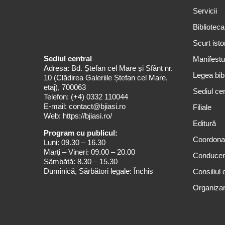
Servicii
Biblioteca
Scurt isto
Sediul central
Manifestul
Adresa: Bd. Ștefan cel Mare și Sfânt nr.
Legea bibl
10 (Clădirea Galeriile Ștefan cel Mare,
etaj), 700063
Sediul cen
Telefon:
(+4) 0332 110044
E-mail:
contact@bjiasi.ro
Filiale
Web:
https://bjiasi.ro/
Editură
Program cu publicul:
Coordona
Luni: 09.30 – 16.30
Marți – Vineri: 09.00 – 20.00
Conduce
Sâmbătă: 8.30 – 15.30
Duminică, Sărbători legale: Închis
Consiliul 
Organizar