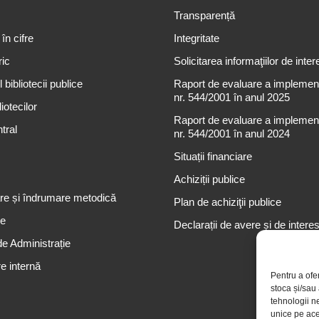
Transparență
 în cifre
Integritate
ric
Solicitarea informaţiilor de inter
 bibliotecii publice
Raport de evaluare a implementă
nr. 544/2001 în anul 2025
iotecilor
Raport de evaluare a implementă
tral
nr. 544/2001 în anul 2024
Situații financiare
Achiziții publice
re și îndrumare metodică
Plan de achiziţii publice
re
Declarații de avere și de intere
de Administrație
e internă
Pentru a ofe
stoca și/sau
tehnologii n
unice pe ace