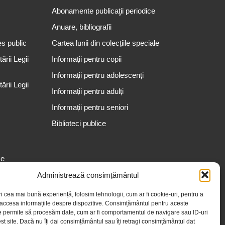
Abonamente publicaţii periodice
Anuare, bibliografii
es public
Cartea lunii din colecțiile speciale
rii Legii
Informații pentru copii
Informații pentru adolescenți
rii Legii
Informații pentru adulți
Informații pentru seniori
Biblioteci publice
se
Administrează consimțământul
ri cea mai bună experiență, folosim tehnologii, cum ar fi cookie-uri, pentru a
 accesa informațiile despre dispozitive. Consimțământul pentru aceste
e permite să procesăm date, cum ar fi comportamentul de navigare sau ID-uri
st site. Dacă nu îți dai consimțământul sau îți retragi consimțământul dat