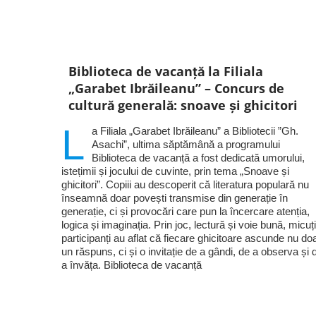
Biblioteca de vacanță la Filiala
„Garabet Ibrăileanu” – Concurs de
cultură generală: snoave și ghicitori
L
a Filiala „Garabet Ibrăileanu” a Bibliotecii ”Gh.
Asachi”, ultima săptămână a programului
Biblioteca de vacanță a fost dedicată umorului,
istețimii și jocului de cuvinte, prin tema „Snoave și
ghicitori”. Copiii au descoperit că literatura populară nu
înseamnă doar povești transmise din generație în
generație, ci și provocări care pun la încercare atenția,
logica și imaginația. Prin joc, lectură și voie bună, micuți
participanți au aflat că fiecare ghicitoare ascunde nu do
un răspuns, ci și o invitație de a gândi, de a observa și 
a învăța. Biblioteca de vacanță