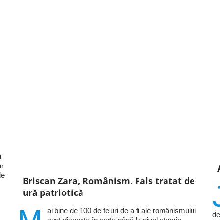
i
ar
de
Briscan Zara, Românism. Fals tratat de
ură patriotică
ai bine de 100 de feluri de a fi ale românismului
de
sunt disecate în carte până la nivel atomic,