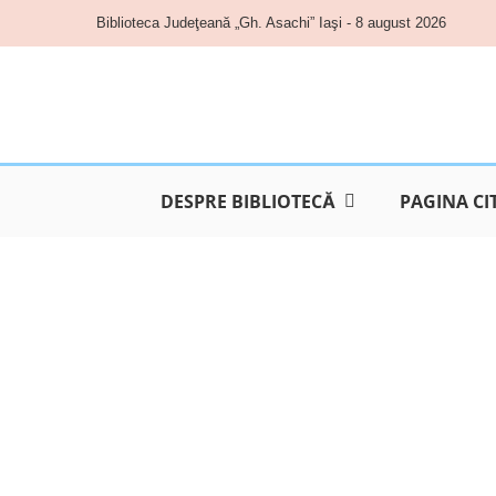
Skip
Biblioteca Judeţeană „Gh. Asachi” Iaşi - 8 august 2026
to
content
DESPRE BIBLIOTECĂ
PAGINA CI