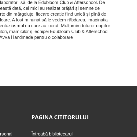
laboratorii săi de la Edubloom Club & Afterschool. De
eastă dată, cei mici au realizat brățări și semne de
rte din mărgeluțe, fiecare creație fiind unică și plină de
loare. A fost minunat să le vedem răbdarea, imaginația
 entuziasmul cu care au lucrat. Mulțumim tuturor copiilor
titori, mămicilor și echipei Edubloom Club & Afterschool
 Avva Handmade pentru o colaborare
PAGINA CITITORULUI
ersonal
Întreabă bibliotecarul