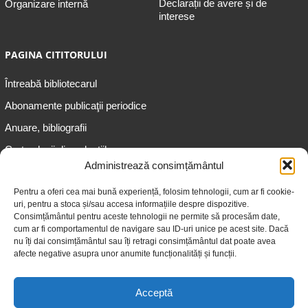
Declarații de avere și de
Organizare internă
interese
PAGINA CITITORULUI
Întreabă bibliotecarul
Abonamente publicaţii periodice
Anuare, bibliografii
Cartea lunii din colecțiile
speciale
Administrează consimțământul
Informații pentru copii
Pentru a oferi cea mai bună experiență, folosim tehnologii, cum ar fi cookie-
uri, pentru a stoca și/sau accesa informațiile despre dispozitive.
Informații pentru adolescenți
Consimțământul pentru aceste tehnologii ne permite să procesăm date,
Informații pentru adulți
cum ar fi comportamentul de navigare sau ID-uri unice pe acest site. Dacă
nu îți dai consimțământul sau îți retragi consimțământul dat poate avea
Informații pentru seniori
afecte negative asupra unor anumite funcționalități și funcții.
Biblioteci publice
Acceptă