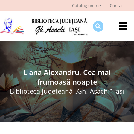
Skip
Catalog online
Contact
to
content
Tog
Nav
Despre bibliotecă
Pagina cititorului
Ştiri şi evenimente
Liana Alexandru, Cea mai
frumoasă noapte
Programe şi proiecte
Biblioteca Judeţeană „Gh. Asachi” Iaşi
Interes public