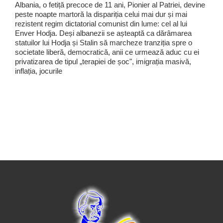
Albania, o fetiță precoce de 11 ani, Pionier al Patriei, devine
peste noapte martoră la dispariția celui mai dur și mai
rezistent regim dictatorial comunist din lume: cel al lui
Enver Hodja. Deși albanezii se așteaptă ca dărâmarea
statuilor lui Hodja și Stalin să marcheze tranziția spre o
societate liberă, democratică, anii ce urmează aduc cu ei
privatizarea de tipul „terapiei de șoc", imigrația masivă,
inflația, jocurile