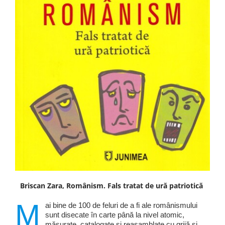
Briscan Zara, Românism. Fals tratat de ură patriotică
M
ai bine de 100 de feluri de a fi ale românismului
sunt disecate în carte până la nivel atomic,
măsurate, catalogate și reasamblate cu grijă și