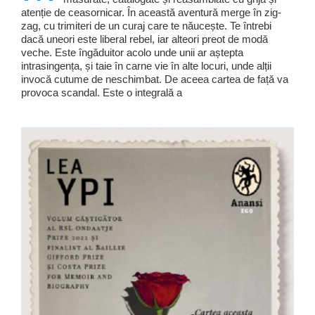
atenție de ceasornicar. În această aventură merge în zig-
zag, cu trimiteri de un curaj care te năucește. Te întrebi
dacă uneori este liberal rebel, iar alteori preot de modă
veche. Este îngăduitor acolo unde unii ar aștepta
intrasingența, și taie în carne vie în alte locuri, unde alții
invocă cutume de neschimbat. De aceea cartea de față va
provoca scandal. Este o integrală a