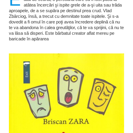
atâtea încercări şi ispite grele de a-şi uita sau trăda
aproapele, de a se supăra pe destinul prea crud. Vlad
Zbârciog, însă, a trecut cu demnitate toate ispitele. Şi s-a
dovedit a fi omul în care poţi avea încredere deplină că nu
te va abandona în calea greutăţilor, că te va sprijini, că nu te
va lăsa să disperi. Este bărbatul creator aflat mereu pe
baricade în apărarea