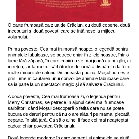
O carte frumoasă ca ziua de Crăciun, cu două coperte, două
începuturi și două povești care se întâlnesc la mijlocul
volumului.
Prima poveste, Cea mai frumoasă noapte, o legendă pentru
animalele fabuloase, se petrece chiar în zilele noastre, într-o
lume fără zăpadă, în care copiii nu se mai joacă cu bulgări, ci
în rețea, iar farmecul sărbătorilor de iarnă a dispărut odată cu
multe minuni ale naturii. Din această pricină, Moșul pornește
prin lume în căutarea unui convoi de animale fabuloase care
să ia parte la un spectacol magic și să salveze Crăciunul.
A doua poveste, Cea mai frumoasă zi, o legendă pentru
Merry Christmas, se petrece în ajunul celei mai frumoase
sărbători, când Moșul descoperă o fetiță care nu se poate
bucura de daruri pentru că nu o are alături pe mama, plecată
departe, în altă țară. Ca să o aline, îi face cel mai neașteptat
cadou: chiar povestea Crăciunului.
Două legende moderne în care oamenii și animalele se ajută