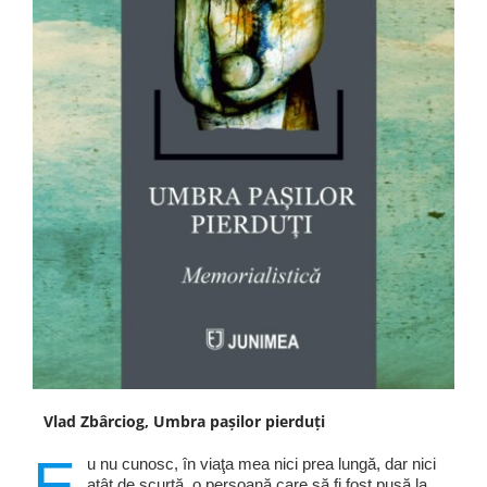
Vlad Zbârciog, Umbra pașilor pierduți
E
u nu cunosc, în viaţa mea nici prea lungă, dar nici
atât de scurtă, o persoană care să fi fost pusă la