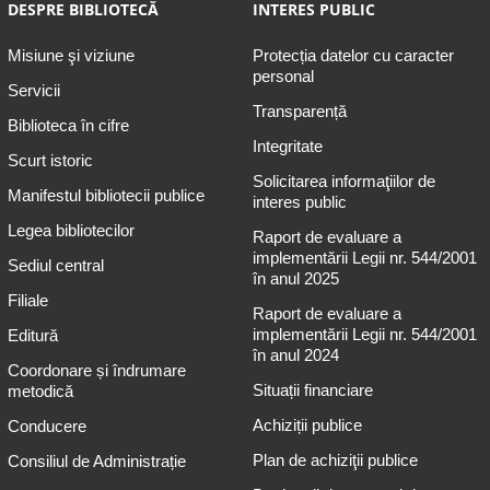
DESPRE BIBLIOTECĂ
INTERES PUBLIC
Misiune şi viziune
Protecția datelor cu caracter
personal
Servicii
Transparență
Biblioteca în cifre
Integritate
Scurt istoric
Solicitarea informaţiilor de
Manifestul bibliotecii publice
interes public
Legea bibliotecilor
Raport de evaluare a
implementării Legii nr. 544/2001
Sediul central
în anul 2025
Filiale
Raport de evaluare a
implementării Legii nr. 544/2001
Editură
în anul 2024
Coordonare și îndrumare
Situații financiare
metodică
Achiziții publice
Conducere
Plan de achiziţii publice
Consiliul de Administrație