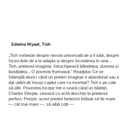
Edwina Wyaat, Tish
„Tish vorbește despre nevoia universală de a fi iubit, despre
încercările de a te adapta și despre încrederea în sine...
Tish, prietenul imaginar, întruchipează blândețea, durerea și
bunătatea... O poveste frumoasă." Readplus Ce se
întâmplă atunci când un prieten imaginar e abandonat sau e
dat uitării de însuși copilul care l-a inventat? Tish e pe cale
să afle. Povestea începe într-o seară când un băiețel,
Charles Dimple, visează cu ochii deschiși la prietenul
perfect. Firește, acest prieten fantezist trebuie să fie mare
— cât mai mare —, să aibă colți —