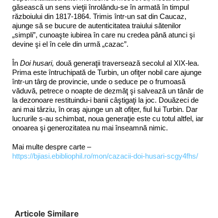
găsească un sens vieţii înrolându-se în armată în timpul
războiului din 1817-1864. Trimis într-un sat din Caucaz,
ajunge să se bucure de autenticitatea traiului sătenilor
„simpli”, cunoaşte iubirea în care nu credea până atunci şi
devine şi el în cele din urmă „cazac”.
În
Doi husari,
două generaţii traversează secolul al XIX-lea.
Prima este întruchipată de Turbin, un ofiţer nobil care ajunge
într-un târg de provincie, unde o seduce pe o frumoasă
văduvă, petrece o noapte de dezmăţ şi salvează un tânăr de
la dezonoare restituindu-i banii câştigaţi la joc. Douăzeci de
ani mai târziu, în oraş ajunge un alt ofiţer, fiul lui Turbin. Dar
lucrurile s-au schimbat, noua generaţie este cu totul altfel, iar
onoarea şi generozitatea nu mai înseamnă nimic.
Mai multe despre carte –
https://bjiasi.ebibliophil.ro/mon/cazacii-doi-husari-scgy4fhs/
Articole Similare