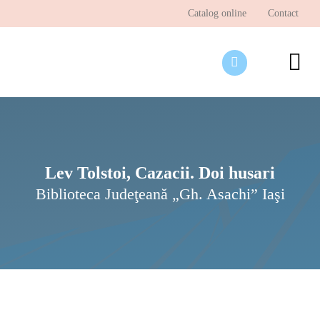
Skip
Catalog online
Contact
to
content
To
Nav
Desp
Pagi
Ştir
Lev Tolstoi, Cazacii. Doi husari
Biblioteca Judeţeană „Gh. Asachi” Iaşi
Prog
Inte