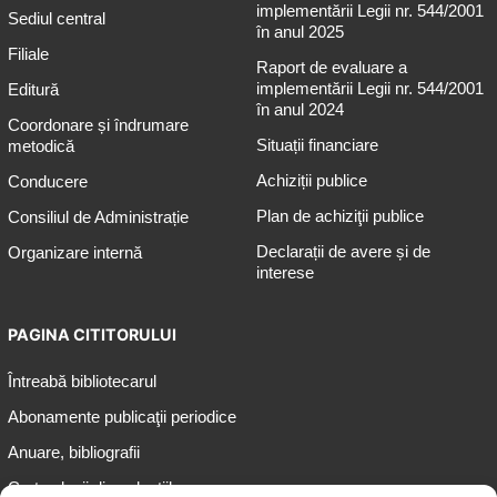
implementării Legii nr. 544/2001
Sediul central
în anul 2025
Filiale
Raport de evaluare a
implementării Legii nr. 544/2001
Editură
în anul 2024
Coordonare și îndrumare
Situații financiare
metodică
Achiziții publice
Conducere
Plan de achiziţii publice
Consiliul de Administrație
Declarații de avere și de
Organizare internă
interese
PAGINA CITITORULUI
Întreabă bibliotecarul
Abonamente publicaţii periodice
Anuare, bibliografii
Cartea lunii din colecțiile