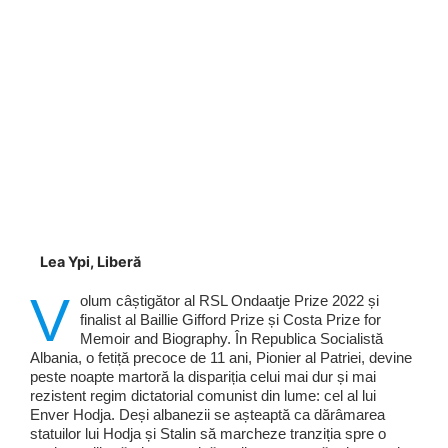
Lea Ypi, Liberă
V
olum câștigător al RSL Ondaatje Prize 2022 și
finalist al Baillie Gifford Prize și Costa Prize for
Memoir and Biography. În Republica Socialistă
Albania, o fetiță precoce de 11 ani, Pionier al Patriei, devine
peste noapte martoră la dispariția celui mai dur și mai
rezistent regim dictatorial comunist din lume: cel al lui
Enver Hodja. Deși albanezii se așteaptă ca dărâmarea
statuilor lui Hodja și Stalin să marcheze tranziția spre o