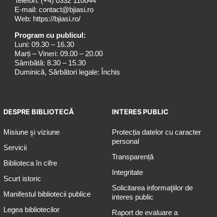
Telefon:
(+4) 0332 110044
E-mail:
contact@bjiasi.ro
Web:
https://bjiasi.ro/
Program cu publicul:
Luni: 09.30 – 16.30
Marți – Vineri: 09.00 – 20.00
Sâmbătă: 8.30 – 15.30
Duminică, Sărbători legale: Închis
DESPRE BIBLIOTECĂ
INTERES PUBLIC
Misiune şi viziune
Protecția datelor cu caracter
personal
Servicii
Transparență
Biblioteca în cifre
Integritate
Scurt istoric
Solicitarea informaţiilor de
Manifestul bibliotecii publice
interes public
Legea bibliotecilor
Raport de evaluare a