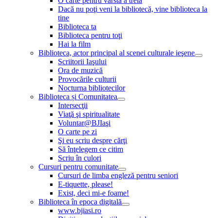
O carte pentru vârsta a treia
Dacă nu poţi veni la bibliotecă, vine biblioteca la
tine
Biblioteca ta
Biblioteca pentru toţi
Hai la film
Biblioteca, actor principal al scenei culturale ieşene
Scriitorii Iaşului
Ora de muzică
Provocările culturii
Nocturna bibliotecilor
Biblioteca și Comunitatea
Intersecţii
Viaţă şi spiritualitate
Voluntar@BJIaşi
O carte pe zi
Şi eu scriu despre cărţi
Să înţelegem ce citim
Scriu în culori
Cursuri pentru comunitate
Cursuri de limba engleză pentru seniori
E-tiquette, please!
Exist, deci mi-e foame!
Biblioteca în epoca digitală
www.bjiasi.ro