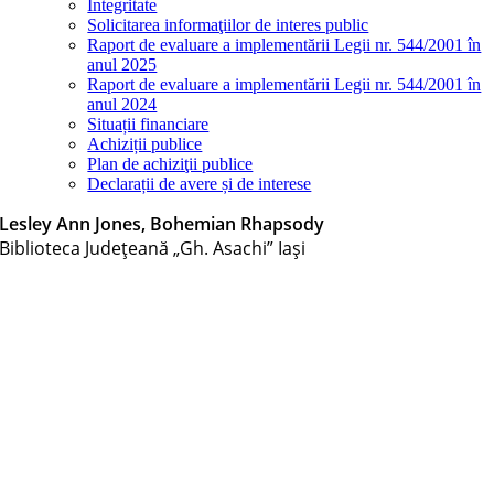
Integritate
Solicitarea informaţiilor de interes public
Raport de evaluare a implementării Legii nr. 544/2001 în
anul 2025
Raport de evaluare a implementării Legii nr. 544/2001 în
anul 2024
Situații financiare
Achiziții publice
Plan de achiziţii publice
Declarații de avere și de interese
Lesley Ann Jones, Bohemian Rhapsody
Biblioteca Judeţeană „Gh. Asachi” Iaşi