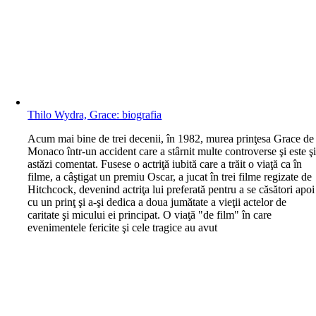
Thilo Wydra, Grace: biografia
A
cum mai bine de trei decenii, în 1982, murea prinţesa Grace de
Monaco într-un accident care a stârnit multe controverse şi este ş
astăzi comentat. Fusese o actriţă iubită care a trăit o viaţă ca în
filme, a câştigat un premiu Oscar, a jucat în trei filme regizate de
Hitchcock, devenind actriţa lui preferată pentru a se căsători apoi
cu un prinţ şi a-şi dedica a doua jumătate a vieţii actelor de
caritate şi micului ei principat. O viaţă "de film" în care
evenimentele fericite şi cele tragice au avut