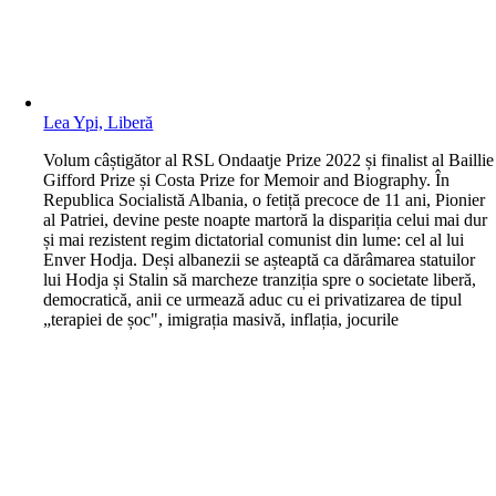
Lea Ypi, Liberă
V
olum câștigător al RSL Ondaatje Prize 2022 și finalist al Baillie
Gifford Prize și Costa Prize for Memoir and Biography. În
Republica Socialistă Albania, o fetiță precoce de 11 ani, Pionier
al Patriei, devine peste noapte martoră la dispariția celui mai dur
și mai rezistent regim dictatorial comunist din lume: cel al lui
Enver Hodja. Deși albanezii se așteaptă ca dărâmarea statuilor
lui Hodja și Stalin să marcheze tranziția spre o societate liberă,
democratică, anii ce urmează aduc cu ei privatizarea de tipul
„terapiei de șoc", imigrația masivă, inflația, jocurile