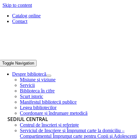
Skip to content
Catalog online
Contact
Toggle Navigation
Despre bibliotecă
Misiune şi viziune
Servicii
Biblioteca în cifre
Scurt istoric
Manifestul bibliotecii publice
Legea bibliotecilor
Coordonare și îndrumare metodică
SEDIUL CENTRAL
Centrul de înscrieri și referințe
Serviciul de Inscriere şi Împrumut carte la domiciliu –
Compartimentul Împrumut carte pentru Copii şi Adolescenţi