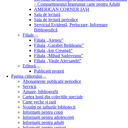
– Compartimentul Împrumut carte pentru Adulţi
AMERICAN CORNER IAŞI
Sala de lectură
Sala de lectură periodice
Serviciul Evidenţă, Prelucrare, Informare
Bibliografică
Filiale
Filiala „Ateneu”
Filiala „Garabet Ibrăileanu”
Filiala „Ion Creangă”
Filiala „Mihail Sadoveanu”
Filiala „Vasile Alecsandri”
Editură
Publicații proprii
Pagina cititorului
Abonamente publicaţii periodice
Servicii
Anuare, bibliografii
Cartea lunii din colecțiile speciale
Carte veche și rară
Noutăţi pe rafturile bibliotecii
Informații pentru copii
Informații pentru adolescenți
Informații pentru adulți
Informații pentru seniori