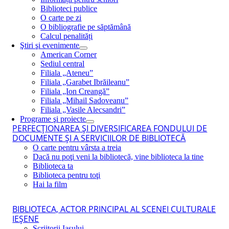
Biblioteci publice
O carte pe zi
O bibliografie pe săptămână
Calcul penalități
Ştiri şi evenimente
American Corner
Sediul central
Filiala „Ateneu”
Filiala „Garabet Ibrăileanu”
Filiala „Ion Creangă”
Filiala „Mihail Sadoveanu”
Filiala „Vasile Alecsandri”
Programe şi proiecte
PERFECŢIONAREA ŞI DIVERSIFICAREA FONDULUI DE
DOCUMENTE ŞI A SERVICIILOR DE BIBLIOTECĂ
O carte pentru vârsta a treia
Dacă nu poţi veni la bibliotecă, vine biblioteca la tine
Biblioteca ta
Biblioteca pentru toţi
Hai la film
BIBLIOTECA, ACTOR PRINCIPAL AL SCENEI CULTURALE
IEŞENE
Scriitorii Iaşului