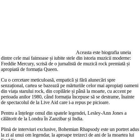
Aceasta este biografia uneia
dintre cele mai faimoase și iubite stele din istoria muzicii moderne:
Freddie Mercury, scrisă de o jurnalistă de muzică rock premiată și
apropiată de formația Queen.
Cu o cercetare meticuloasă, empatică și fără alunecări spre
senzațional, cartea se bazează pe mărturiile celor mai apropiați oameni
din viața starului rock, din copilărie și până la moarte, cu accent pe
perioada anilor 1980, când formația începuse să se destrame, înainte
de spectacolul de la Live Aid care i-a repus pe picioare.
Pentru a înțelege omul din spatele legendei, Lesley-Ann Jones a
călătorit de la Londra în Zanzibar și India.
Plină de interviuri exclusive, Bohemian Rhapsody este un portret adus
la zi al unui om legendar, la aproape treizeci de ani de la moartea lui