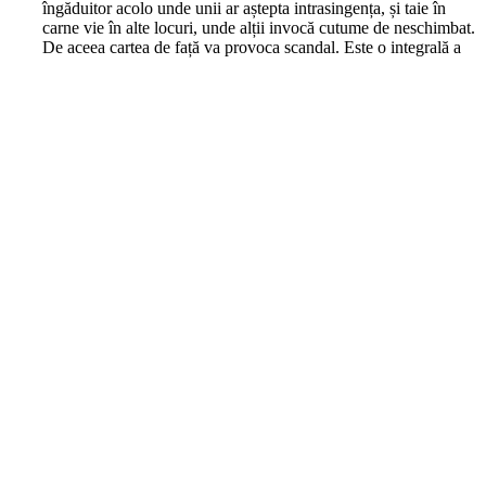
îngăduitor acolo unde unii ar aștepta intrasingența, și taie în
carne vie în alte locuri, unde alții invocă cutume de neschimbat.
De aceea cartea de față va provoca scandal. Este o integrală a