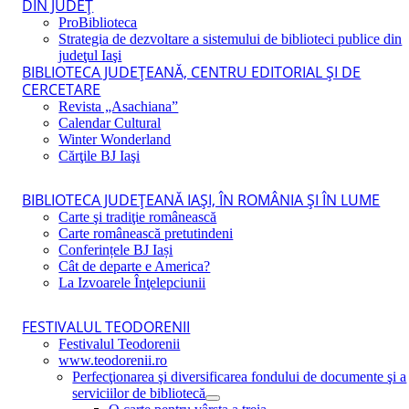
DIN JUDEŢ
ProBiblioteca
Strategia de dezvoltare a sistemului de biblioteci publice din
judeţul Iaşi
BIBLIOTECA JUDEŢEANĂ, CENTRU EDITORIAL ŞI DE
CERCETARE
Revista „Asachiana”
Calendar Cultural
Winter Wonderland
Cărţile BJ Iaşi
BIBLIOTECA JUDEŢEANĂ IAŞI, ÎN ROMÂNIA ŞI ÎN LUME
Carte şi tradiţie românească
Carte românească pretutindeni
Conferințele BJ Iași
Cât de departe e America?
La Izvoarele Înţelepciunii
FESTIVALUL TEODORENII
Festivalul Teodorenii
www.teodorenii.ro
Perfecţionarea şi diversificarea fondului de documente şi a
serviciilor de bibliotecă