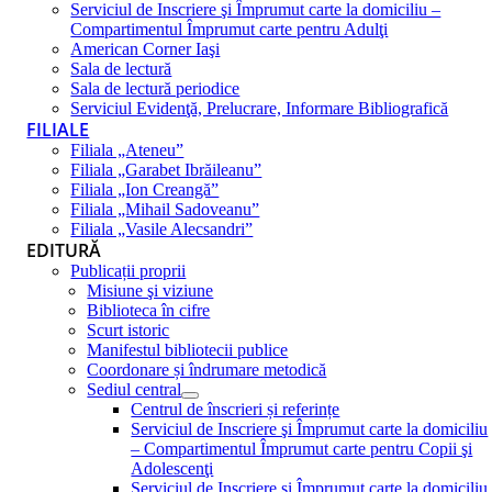
Serviciul de Inscriere şi Împrumut carte la domiciliu –
Compartimentul Împrumut carte pentru Adulţi
American Corner Iaşi
Sala de lectură
Sala de lectură periodice
Serviciul Evidenţă, Prelucrare, Informare Bibliografică
FILIALE
Filiala „Ateneu”
Filiala „Garabet Ibrăileanu”
Filiala „Ion Creangă”
Filiala „Mihail Sadoveanu”
Filiala „Vasile Alecsandri”
EDITURĂ
Publicații proprii
Misiune şi viziune
Biblioteca în cifre
Scurt istoric
Manifestul bibliotecii publice
Coordonare și îndrumare metodică
Sediul central
Centrul de înscrieri și referințe
Serviciul de Inscriere şi Împrumut carte la domiciliu
– Compartimentul Împrumut carte pentru Copii şi
Adolescenţi
Serviciul de Inscriere şi Împrumut carte la domiciliu