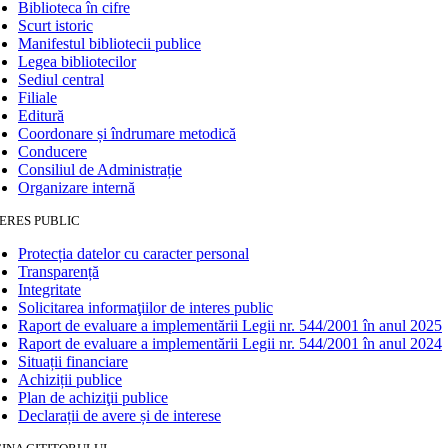
Biblioteca în cifre
Scurt istoric
Manifestul bibliotecii publice
Legea bibliotecilor
Sediul central
Filiale
Editură
Coordonare și îndrumare metodică
Conducere
Consiliul de Administrație
Organizare internă
ERES PUBLIC
Protecția datelor cu caracter personal
Transparență
Integritate
Solicitarea informaţiilor de interes public
Raport de evaluare a implementării Legii nr. 544/2001 în anul 2025
Raport de evaluare a implementării Legii nr. 544/2001 în anul 2024
Situații financiare
Achiziții publice
Plan de achiziţii publice
Declarații de avere și de interese