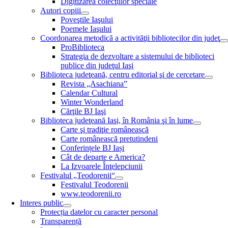
Digitizarea colecţiilor speciale
Autori copiii
Poveştile Iaşului
Poemele Iaşului
Coordonarea metodică a activităţii bibliotecilor din judeţ
ProBiblioteca
Strategia de dezvoltare a sistemului de biblioteci
publice din judeţul Iaşi
Biblioteca judeţeană, centru editorial şi de cercetare
Revista „Asachiana”
Calendar Cultural
Winter Wonderland
Cărţile BJ Iaşi
Biblioteca judeţeană Iaşi, în România şi în lume
Carte şi tradiţie românească
Carte românească pretutindeni
Conferințele BJ Iași
Cât de departe e America?
La Izvoarele Înţelepciunii
Festivalul „Teodorenii“
Festivalul Teodorenii
www.teodorenii.ro
Interes public
Protecția datelor cu caracter personal
Transparență