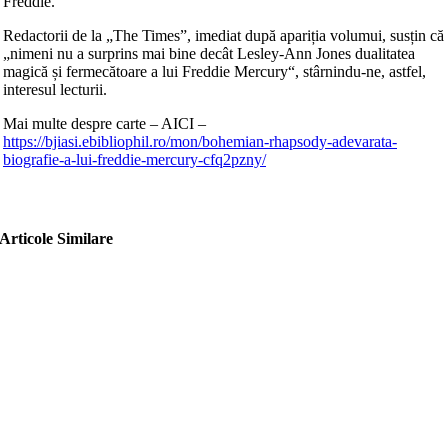
Freddie.
Redactorii de la „The Times”, imediat după apariția volumui, susțin că
„nimeni nu a surprins mai bine decât Lesley-Ann Jones dualitatea
magică și fermecătoare a lui Freddie Mercury“, stârnindu-ne, astfel,
interesul lecturii.
Mai multe despre carte – AICI –
https://bjiasi.ebibliophil.ro/mon/bohemian-rhapsody-adevarata-
biografie-a-lui-freddie-mercury-cfq2pzny/
Articole Similare