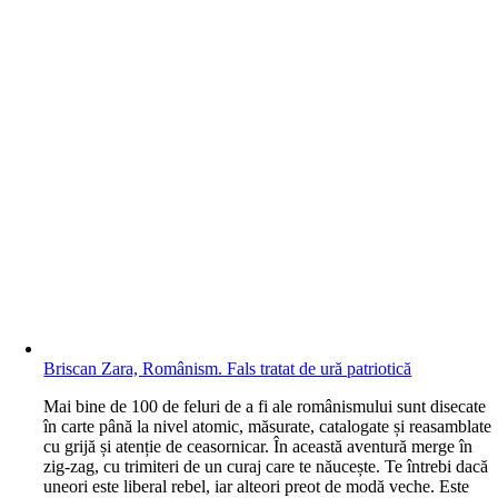
Briscan Zara, Românism. Fals tratat de ură patriotică
M
ai bine de 100 de feluri de a fi ale românismului sunt disecate
în carte până la nivel atomic, măsurate, catalogate și reasamblate
cu grijă și atenție de ceasornicar. În această aventură merge în
zig-zag, cu trimiteri de un curaj care te năucește. Te întrebi dacă
uneori este liberal rebel, iar alteori preot de modă veche. Este