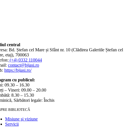
iul central
esa: Bd. Ștefan cel Mare și Sfânt nr. 10 (Clădirea Galeriile Ștefan cel
e, etaj), 700063
efon:
(+4) 0332 110044
ail:
contact@bjiasi.ro
b:
https://bjiasi.ro/
gram cu publicul:
i: 09.30 – 16.30
ți – Vineri: 09.00 – 20.00
bătă: 8.30 – 15.30
inică, Sărbători legale: Închis
SPRE BIBLIOTECĂ
Misiune şi viziune
Servicii