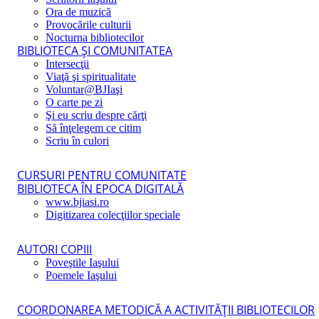
Ora de muzică
Provocările culturii
Nocturna bibliotecilor
BIBLIOTECA ŞI COMUNITATEA
Intersecţii
Viaţă şi spiritualitate
Voluntar@BJIaşi
O carte pe zi
Şi eu scriu despre cărţi
Să înţelegem ce citim
Scriu în culori
CURSURI PENTRU COMUNITATE
BIBLIOTECA ÎN EPOCA DIGITALĂ
www.bjiasi.ro
Digitizarea colecţiilor speciale
AUTORI COPIII
Poveştile Iaşului
Poemele Iaşului
COORDONAREA METODICĂ A ACTIVITĂŢII BIBLIOTECILOR