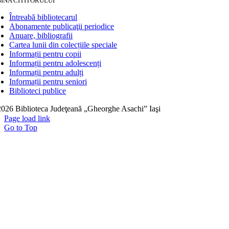
INA CITITORULUI
Întreabă bibliotecarul
Abonamente publicaţii periodice
Anuare, bibliografii
Cartea lunii din colecțiile speciale
Informații pentru copii
Informații pentru adolescenți
Informații pentru adulți
Informații pentru seniori
Biblioteci publice
026 Biblioteca Judeţeană „Gheorghe Asachi” Iaşi
Page load link
Go to Top