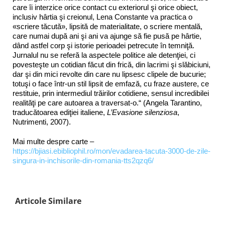
care îi interzice orice contact cu exteriorul şi orice obiect,
inclusiv hârtia şi creionul, Lena Constante va practica o
«scriere tăcută», lipsită de materialitate, o scriere mentală,
care numai după ani şi ani va ajunge să fie pusă pe hârtie,
dând astfel corp şi istorie perioadei petrecute în temniţă.
Jurnalul nu se referă la aspectele politice ale detenţiei, ci
povesteşte un cotidian făcut din frică, din lacrimi şi slăbiciuni,
dar şi din mici revolte din care nu lipsesc clipele de bucurie;
totuşi o face într-un stil lipsit de emfază, cu fraze austere, ce
restituie, prin intermediul trăirilor cotidiene, sensul incredibilei
realităţi pe care autoarea a traversat-o.“ (Angela Tarantino,
traducătoarea ediţiei italiene,
L’Evasione silenziosa
,
Nutrimenti, 2007).
Mai multe despre carte –
https://bjiasi.ebibliophil.ro/mon/evadarea-tacuta-3000-de-zile-
singura-in-inchisorile-din-romania-tts2qzq6/
Articole Similare