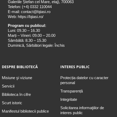
Galeriile Ștefan cel Mare, etaj), 700063
Telefon:
(+4) 0332 110044
E-mail:
contact@bjiasi.ro
Web:
https://bjiasi.ro/
Program cu publicul:
Luni: 09.30 – 16.30
Marți – Vineri: 09.00 – 20.00
Sâmbătă: 8.30 – 15.30
Duminică, Sărbători legale: Închis
DESPRE BIBLIOTECĂ
INTERES PUBLIC
Misiune şi viziune
Protecția datelor cu caracter
personal
Servicii
Transparență
Biblioteca în cifre
Integritate
Scurt istoric
Solicitarea informaţiilor de
Manifestul bibliotecii publice
interes public