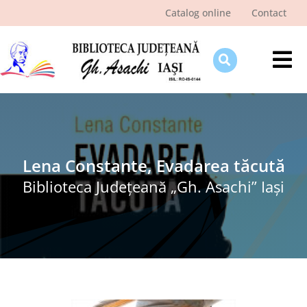
Skip
Catalog online
Contact
to
content
Tog
Nav
Despre bibliotecă
Pagina cititorului
Ştiri şi evenimente
Lena Constante, Evadarea tăcută
Biblioteca Judeţeană „Gh. Asachi” Iaşi
Programe şi proiecte
Interes public