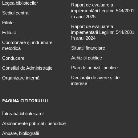
Legea bibliotecilor
Raport de evaluare a
implementării Legii nr. 544/2001
Sediul central
în anul 2025
Filiale
Raport de evaluare a
implementării Legii nr. 544/2001
Editură
în anul 2024
Coordonare și îndrumare
Situații financiare
metodică
Achiziții publice
Conducere
Plan de achiziţii publice
Consiliul de Administrație
Declarații de avere și de
Organizare internă
interese
PAGINA CITITORULUI
Întreabă bibliotecarul
Abonamente publicaţii periodice
Anuare, bibliografii