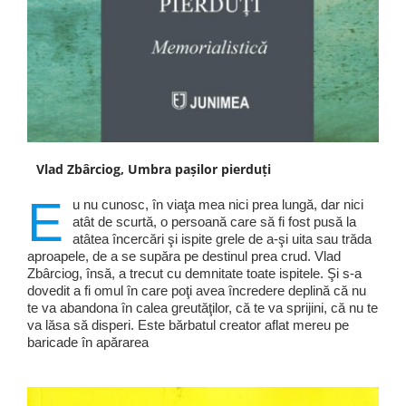
Vlad Zbârciog, Umbra pașilor pierduți
E
u nu cunosc, în viaţa mea nici prea lungă, dar nici
atât de scurtă, o persoană care să fi fost pusă la
atâtea încercări şi ispite grele de a-şi uita sau trăda
aproapele, de a se supăra pe destinul prea crud. Vlad
Zbârciog, însă, a trecut cu demnitate toate ispitele. Şi s-a
dovedit a fi omul în care poţi avea încredere deplină că nu
te va abandona în calea greutăţilor, că te va sprijini, că nu te
va lăsa să disperi. Este bărbatul creator aflat mereu pe
baricade în apărarea