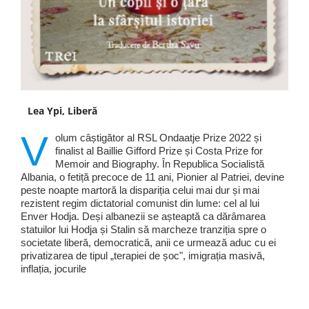
Lea Ypi, Liberă
V
olum câștigător al RSL Ondaatje Prize 2022 și
finalist al Baillie Gifford Prize și Costa Prize for
Memoir and Biography. În Republica Socialistă
Albania, o fetiță precoce de 11 ani, Pionier al Patriei, devine
peste noapte martoră la dispariția celui mai dur și mai
rezistent regim dictatorial comunist din lume: cel al lui
Enver Hodja. Deși albanezii se așteaptă ca dărâmarea
statuilor lui Hodja și Stalin să marcheze tranziția spre o
societate liberă, democratică, anii ce urmează aduc cu ei
privatizarea de tipul „terapiei de șoc", imigrația masivă,
inflația, jocurile