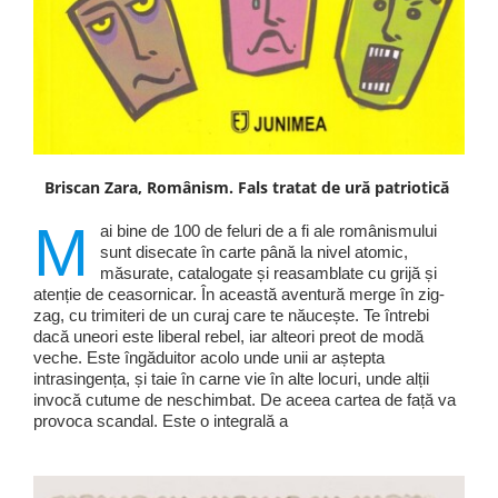
Briscan Zara, Românism. Fals tratat de ură patriotică
M
ai bine de 100 de feluri de a fi ale românismului
sunt disecate în carte până la nivel atomic,
măsurate, catalogate și reasamblate cu grijă și
atenție de ceasornicar. În această aventură merge în zig-
zag, cu trimiteri de un curaj care te năucește. Te întrebi
dacă uneori este liberal rebel, iar alteori preot de modă
veche. Este îngăduitor acolo unde unii ar aștepta
intrasingența, și taie în carne vie în alte locuri, unde alții
invocă cutume de neschimbat. De aceea cartea de față va
provoca scandal. Este o integrală a