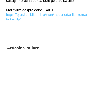
ceilalți împreună cu ea, sunt pe cale să afle.
Mai multe despre carte – AICI –
https://bjiasi.ebibliophil.ro/mon/insula-orfanilor-roman-
trc6ncdp/
Articole Similare