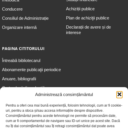
Achiziții publice
Conducere
Plan de achiziţii publice
Consiliul de Administrație
Declarații de avere și de
Organizare internă
interese
PAGINA CITITORULUI
Întreabă bibliotecarul
Abonamente publicaţii periodice
Anuare, bibliografii
Cartea lunii din colecțiile
speciale
Administrează consimțământul
Informații pentru copii
Pentru a oferi cea mai bună experiență, folosim tehnologii, cum ar fi cookie-
uri, pentru a stoca și/sau accesa informațiile despre dispozitive.
Informații pentru adolescenți
Consimțământul pentru aceste tehnologii ne permite să procesăm date,
Informații pentru adulți
cum ar fi comportamentul de navigare sau ID-uri unice pe acest site. Dacă
nu îți dai consimțământul sau îți retragi consimțământul dat poate avea