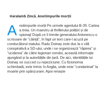
Haralamb Zincă, Anotimpurile morții
A
notimpurile morții Pe urmele agentului B-39. Cartea
a treia. Un maestru al thrillerului polițist și de
spionaj! După ce îi trimite generalului Antonescu o
scrisoare de "căință", în fapt un text care-l acuză pe
conducătorul statului, Radu Doinaș este dus la o vilă
conspirativă a SD-ului, unde i se organizează "răpirea" și
"uciderea" de către legionari români, această informație
ajungând și la autoritățile din țară. De aici, identitățile lui
Doinaș se succed cu repeziciune. Cu fizionomia
schimbată, este trimis în Anglia, unde este "condantnat" la
moarte prin spânzurare. Apoi renaște