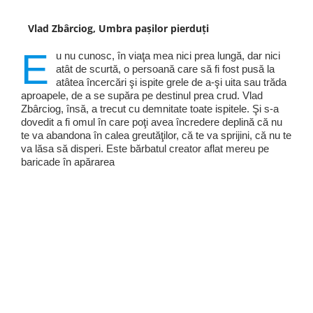
Vlad Zbârciog, Umbra pașilor pierduți
E
u nu cunosc, în viaţa mea nici prea lungă, dar nici
atât de scurtă, o persoană care să fi fost pusă la
atâtea încercări şi ispite grele de a-şi uita sau trăda
aproapele, de a se supăra pe destinul prea crud. Vlad
Zbârciog, însă, a trecut cu demnitate toate ispitele. Şi s-a
dovedit a fi omul în care poţi avea încredere deplină că nu
te va abandona în calea greutăţilor, că te va sprijini, că nu te
va lăsa să disperi. Este bărbatul creator aflat mereu pe
baricade în apărarea