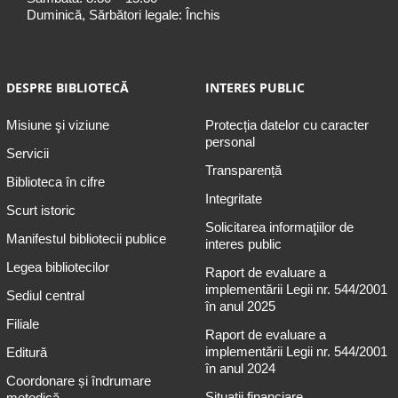
Duminică, Sărbători legale: Închis
DESPRE BIBLIOTECĂ
INTERES PUBLIC
Misiune şi viziune
Protecția datelor cu caracter
personal
Servicii
Transparență
Biblioteca în cifre
Integritate
Scurt istoric
Solicitarea informaţiilor de
Manifestul bibliotecii publice
interes public
Legea bibliotecilor
Raport de evaluare a
implementării Legii nr. 544/2001
Sediul central
în anul 2025
Filiale
Raport de evaluare a
implementării Legii nr. 544/2001
Editură
în anul 2024
Coordonare și îndrumare
Situații financiare
metodică