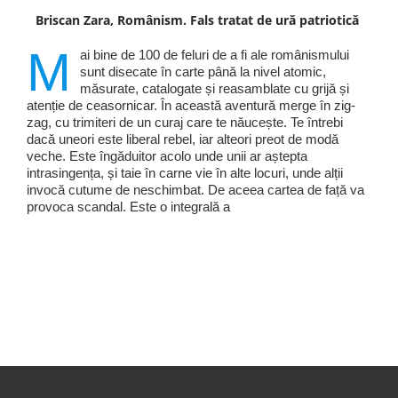
Briscan Zara, Românism. Fals tratat de ură patriotică
M
ai bine de 100 de feluri de a fi ale românismului
sunt disecate în carte până la nivel atomic,
măsurate, catalogate și reasamblate cu grijă și
atenție de ceasornicar. În această aventură merge în zig-
zag, cu trimiteri de un curaj care te năucește. Te întrebi
dacă uneori este liberal rebel, iar alteori preot de modă
veche. Este îngăduitor acolo unde unii ar aștepta
intrasingența, și taie în carne vie în alte locuri, unde alții
invocă cutume de neschimbat. De aceea cartea de față va
provoca scandal. Este o integrală a