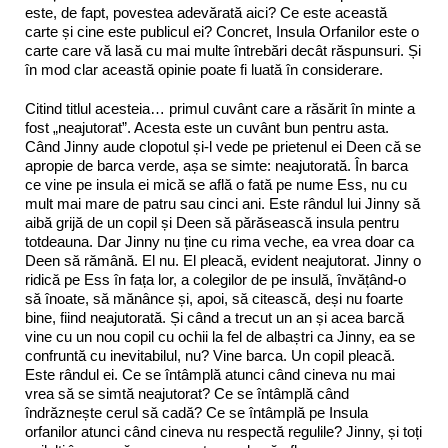
este, de fapt, povestea adevărată aici? Ce este această
carte și cine este publicul ei? Concret, Insula Orfanilor este o
carte care vă lasă cu mai multe întrebări decât răspunsuri. Și
în mod clar această opinie poate fi luată în considerare.
Citind titlul acesteia… primul cuvânt care a răsărit în minte a
fost „neajutorat”. Acesta este un cuvânt bun pentru asta.
Când Jinny aude clopotul și-l vede pe prietenul ei Deen că se
apropie de barca verde, așa se simte: neajutorată. În barca
ce vine pe insula ei mică se află o fată pe nume Ess, nu cu
mult mai mare de patru sau cinci ani. Este rândul lui Jinny să
aibă grijă de un copil și Deen să părăsească insula pentru
totdeauna. Dar Jinny nu ține cu rima veche, ea vrea doar ca
Deen să rămână. El nu. El pleacă, evident neajutorat. Jinny o
ridică pe Ess în fața lor, a colegilor de pe insulă, învățând-o
să înoate, să mănânce și, apoi, să citească, deși nu foarte
bine, fiind neajutorată. Și când a trecut un an și acea barcă
vine cu un nou copil cu ochii la fel de albaștri ca Jinny, ea se
confruntă cu inevitabilul, nu? Vine barca. Un copil pleacă.
Este rândul ei. Ce se întâmplă atunci când cineva nu mai
vrea să se simtă neajutorat? Ce se întâmplă când
îndrăznește cerul să cadă? Ce se întâmplă pe Insula
orfanilor atunci când cineva nu respectă regulile? Jinny, și toți