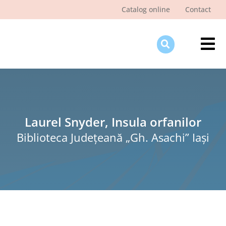
Skip
Catalog online
Contact
to
content
Tog
Nav
Des
Pagi
Şti
Laurel Snyder, Insula orfanilor
Biblioteca Judeţeană „Gh. Asachi” Iaşi
Pro
Int