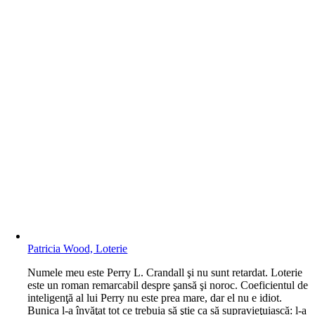
Patricia Wood, Loterie
N
umele meu este Perry L. Crandall şi nu sunt retardat. Loterie
este un roman remarcabil despre şansă şi noroc. Coeficientul de
inteligenţă al lui Perry nu este prea mare, dar el nu e idiot.
Bunica l-a învăţat tot ce trebuia să ştie ca să supravieţuiască: l-a