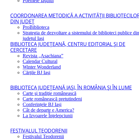
Poemele Iaşului
COORDONAREA METODICĂ A ACTIVITĂŢII BIBLIOTECILO
DIN JUDEŢ
ProBiblioteca
Strategia de dezvoltare a sistemului de biblioteci publice di
judeţul Iaşi
BIBLIOTECA JUDEŢEANĂ, CENTRU EDITORIAL ŞI DE
CERCETARE
Revista „Asachiana”
Calendar Cultural
Winter Wonderland
Cărţile BJ Iaşi
BIBLIOTECA JUDEŢEANĂ IAŞI, ÎN ROMÂNIA ŞI ÎN LUME
Carte şi tradiţie românească
Carte românească pretutindeni
Conferințele BJ Iași
Cât de departe e America?
La Izvoarele Înţelepciunii
FESTIVALUL TEODORENII
Festivalul Teodorenii