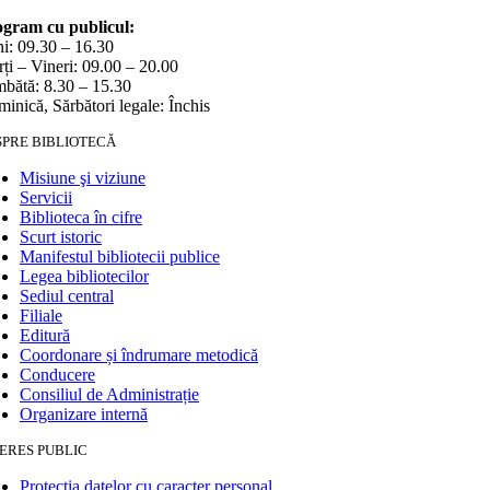
gram cu publicul:
i: 09.30 – 16.30
ți – Vineri: 09.00 – 20.00
bătă: 8.30 – 15.30
inică, Sărbători legale: Închis
SPRE BIBLIOTECĂ
Misiune şi viziune
Servicii
Biblioteca în cifre
Scurt istoric
Manifestul bibliotecii publice
Legea bibliotecilor
Sediul central
Filiale
Editură
Coordonare și îndrumare metodică
Conducere
Consiliul de Administrație
Organizare internă
ERES PUBLIC
Protecția datelor cu caracter personal