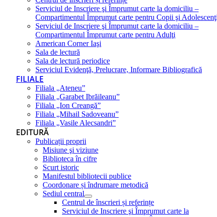
Serviciul de Inscriere şi Împrumut carte la domiciliu –
Compartimentul Împrumut carte pentru Copii şi Adolescenţ
Serviciul de Inscriere şi Împrumut carte la domiciliu –
Compartimentul Împrumut carte pentru Adulţi
American Corner Iaşi
Sala de lectură
Sala de lectură periodice
Serviciul Evidenţă, Prelucrare, Informare Bibliografică
FILIALE
Filiala „Ateneu”
Filiala „Garabet Ibrăileanu”
Filiala „Ion Creangă”
Filiala „Mihail Sadoveanu”
Filiala „Vasile Alecsandri”
EDITURĂ
Publicații proprii
Misiune şi viziune
Biblioteca în cifre
Scurt istoric
Manifestul bibliotecii publice
Coordonare și îndrumare metodică
Sediul central
Centrul de înscrieri și referințe
Serviciul de Inscriere şi Împrumut carte la