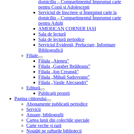
domiciliu – Compartimentul Împrumut carte
pentru Copii şi Adolescenţi
Serviciul de Inscriere şi Împrumut carte la
domiciliu – Compartimentul Împrumut carte
pentru Adulţi
AMERICAN CORNER IAŞI
Sala de lectură
Sala de lectură periodice
Serviciul Evidenţă, Prelucrare, Informare
Bibliografică
Filiale
Filiala „Ateneu”
Filiala „Garabet Ibrăileanu”
Filiala „Ion Creangă”
Filiala „Mihail Sadoveanu”
Filiala „Vasile Alecsandri”
Editură
Publicații proprii
Pagina cititorului
Abonamente publicaţii periodice
Servicii
Anuare, bibliografii
Cartea lunii din colecțiile speciale
Carte veche și rară
Noutăţi pe rafturile bibliotecii