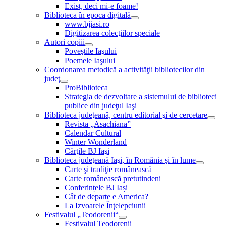
Exist, deci mi-e foame!
Biblioteca în epoca digitală
www.bjiasi.ro
Digitizarea colecţiilor speciale
Autori copiii
Poveştile Iaşului
Poemele Iaşului
Coordonarea metodică a activităţii bibliotecilor din
judeţ
ProBiblioteca
Strategia de dezvoltare a sistemului de biblioteci
publice din judeţul Iaşi
Biblioteca judeţeană, centru editorial şi de cercetare
Revista „Asachiana”
Calendar Cultural
Winter Wonderland
Cărţile BJ Iaşi
Biblioteca judeţeană Iaşi, în România şi în lume
Carte şi tradiţie românească
Carte românească pretutindeni
Conferințele BJ Iași
Cât de departe e America?
La Izvoarele Înţelepciunii
Festivalul „Teodorenii“
Festivalul Teodorenii