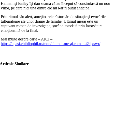
Hannah și Bailey își dau seama că au început să construiască un nou
viitor, pe care nici una dintre ele nu l-ar fi putut anticipa.
Prin ritmul său alert, amețitoarele răsturnări de situație și evocările
tulburătoare ale unor drame de familie, Ultimul mesaj este un
captivant roman de investigație, șocând totodată prin întorsătura
emoționantă de la final.
Mai multe despre carte – AICI –
https://bjiasi.ebibliophil.ro/mon/ultimul-mesaj-roman-t2sjxswr/
Articole Similare