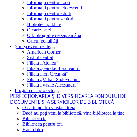
Informații pentru copii
Informații pentru adolescenți
Informații pentru adulți
Informații pentru seniori
Biblioteci publice
O carte pe zi
O bibliografie pe săptămână
Calcul penalități
Ştiri şi evenimente
American Corner
Sediul central
Filiala „Ateneu”
Filiala „Garabet Ibrăileanu”
Filiala „Ion Creangă”
Filiala „Mihail Sadoveanu”
Filiala „Vasile Alecsandri”
Programe şi proiecte
PERFECŢIONAREA ŞI DIVERSIFICAREA FONDULUI DE
DOCUMENTE ŞI A SERVICIILOR DE BIBLIOTECĂ
O carte pentru vârsta a treia
Dacă nu poţi veni la bibliotecă, vine biblioteca la tine
Biblioteca ta
Biblioteca pentru toţi
Hai la film