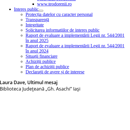
www.teodorenii.ro
Interes public
Protecția datelor cu caracter personal
Transparență
Integritate
Solicitarea informaţiilor de interes public
Raport de evaluare a implementării Legii nr. 544/2001
în anul 2025
Raport de evaluare a implementării Legii nr. 544/2001
în anul 2024
Situații financiare
Achiziții publice
Plan de achiziţii publice
Declarații de avere și de interese
Laura Dave, Ultimul mesaj
Biblioteca Judeţeană „Gh. Asachi” Iaşi