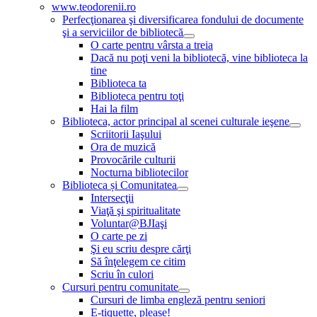
www.teodorenii.ro
Perfecţionarea şi diversificarea fondului de documente
şi a serviciilor de bibliotecă
O carte pentru vârsta a treia
Dacă nu poţi veni la bibliotecă, vine biblioteca la
tine
Biblioteca ta
Biblioteca pentru toţi
Hai la film
Biblioteca, actor principal al scenei culturale ieşene
Scriitorii Iaşului
Ora de muzică
Provocările culturii
Nocturna bibliotecilor
Biblioteca și Comunitatea
Intersecţii
Viaţă şi spiritualitate
Voluntar@BJIaşi
O carte pe zi
Şi eu scriu despre cărţi
Să înţelegem ce citim
Scriu în culori
Cursuri pentru comunitate
Cursuri de limba engleză pentru seniori
E-tiquette, please!