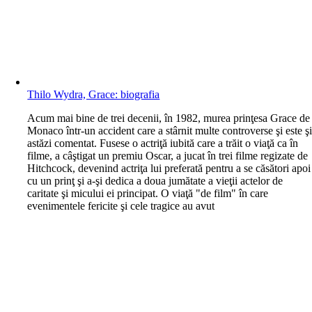
Thilo Wydra, Grace: biografia
A
cum mai bine de trei decenii, în 1982, murea prinţesa Grace de
Monaco într-un accident care a stârnit multe controverse şi este ş
astăzi comentat. Fusese o actriţă iubită care a trăit o viaţă ca în
filme, a câştigat un premiu Oscar, a jucat în trei filme regizate de
Hitchcock, devenind actriţa lui preferată pentru a se căsători apoi
cu un prinţ şi a-şi dedica a doua jumătate a vieţii actelor de
caritate şi micului ei principat. O viaţă "de film" în care
evenimentele fericite şi cele tragice au avut