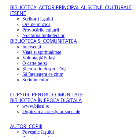
BIBLIOTECA, ACTOR PRINCIPAL AL SCENEI CULTURALE
IEŞENE
Scriitorii Iaşului
Ora de muzică
Provocările culturii
Nocturna bibliotecilor
BIBLIOTECA ŞI COMUNITATEA
Intersecţii
Viaţă şi spiritualitate
Voluntar@BJIaşi
O carte pe zi
Şi eu scriu despre cărţi
Să înţelegem ce citim
Scriu în culori
CURSURI PENTRU COMUNITATE
BIBLIOTECA ÎN EPOCA DIGITALĂ
www.bjiasi.ro
Digitizarea colecţiilor speciale
AUTORI COPIII
Poveştile Iaşului