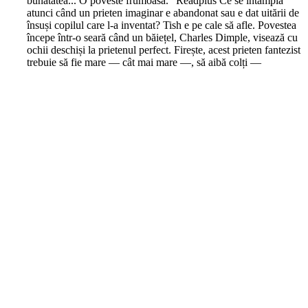
bunătatea... O poveste frumoasă." Readplus Ce se întâmplă
atunci când un prieten imaginar e abandonat sau e dat uitării de
însuși copilul care l-a inventat? Tish e pe cale să afle. Povestea
începe într-o seară când un băiețel, Charles Dimple, visează cu
ochii deschiși la prietenul perfect. Firește, acest prieten fantezist
trebuie să fie mare — cât mai mare —, să aibă colți —