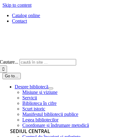
Skip to content
Catalog online
Contact
Cautare...
Go to...
Despre bibliotecă
Misiune şi viziune
Servicii
Biblioteca în cifre
Scurt istoric
Manifestul bibliotecii publice
Legea bibliotecilor
Coordonare și îndrumare metodică
SEDIUL CENTRAL
Centrul de înscrieri și referințe