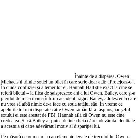
Înainte de a dispărea, Owen
Michaels îi trimite soției un bilet în care scrie doar atât: „Protejeaz-o“.
În ciuda confuziei și a temerilor ei, Hannah Hall știe exact la cine se
referă biletul – la fiica de șaisprezece ani a lui Owen, Bailey, care și-a
pierdut de mică mama într-un accident tragic. Bailey, adolescenta care
nu vrea să aibă nimic de-a face cu soția tatălui său. În vreme ce
apelurile tot mai disperate către Owen rămân fără răspuns, iar șeful
soțului ei este arestat de FBI, Hannah află că Owen nu este cine
credea ea. Și că Bailey ar putea deține cheia către adevărata identitate
a acestuia și către adevăratul motiv al dispariției lui.
Pe măsură ce pun cap la cap elemente legate de trecutul lui Owen,