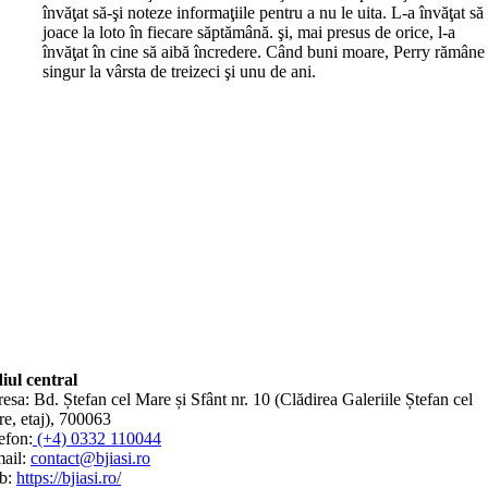
învăţat să-şi noteze informaţiile pentru a nu le uita. L-a învăţat să
joace la loto în fiecare săptămână. şi, mai presus de orice, l-a
învăţat în cine să aibă încredere. Când buni moare, Perry rămâne
singur la vârsta de treizeci şi unu de ani.
iul central
esa: Bd. Ștefan cel Mare și Sfânt nr. 10 (Clădirea Galeriile Ștefan cel
e, etaj), 700063
efon:
(+4) 0332 110044
ail:
contact@bjiasi.ro
b:
https://bjiasi.ro/