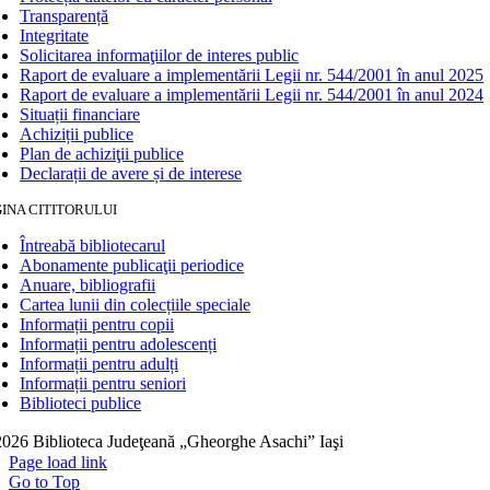
Transparență
Integritate
Solicitarea informaţiilor de interes public
Raport de evaluare a implementării Legii nr. 544/2001 în anul 2025
Raport de evaluare a implementării Legii nr. 544/2001 în anul 2024
Situații financiare
Achiziții publice
Plan de achiziţii publice
Declarații de avere și de interese
INA CITITORULUI
Întreabă bibliotecarul
Abonamente publicaţii periodice
Anuare, bibliografii
Cartea lunii din colecțiile speciale
Informații pentru copii
Informații pentru adolescenți
Informații pentru adulți
Informații pentru seniori
Biblioteci publice
026 Biblioteca Judeţeană „Gheorghe Asachi” Iaşi
Page load link
Go to Top