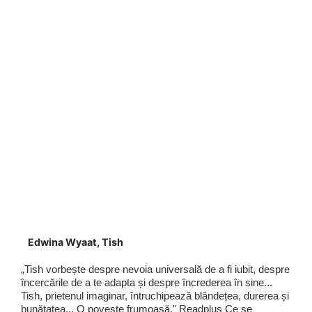
Edwina Wyaat, Tish
„Tish vorbește despre nevoia universală de a fi iubit, despre
încercările de a te adapta și despre încrederea în sine...
Tish, prietenul imaginar, întruchipează blândețea, durerea și
bunătatea... O poveste frumoasă." Readplus Ce se