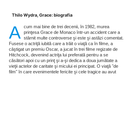
Thilo Wydra, Grace: biografia
A
cum mai bine de trei decenii, în 1982, murea
prinţesa Grace de Monaco într-un accident care a
stârnit multe controverse şi este şi astăzi comentat.
Fusese o actriţă iubită care a trăit o viaţă ca în filme, a
câştigat un premiu Oscar, a jucat în trei filme regizate de
Hitchcock, devenind actriţa lui preferată pentru a se
căsători apoi cu un prinţ şi a-şi dedica a doua jumătate a
vieţii actelor de caritate şi micului ei principat. O viaţă "de
film" în care evenimentele fericite şi cele tragice au avut