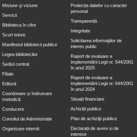
Misiune şi viziune
Protecția datelor cu caracter
personal
Servicii
Transparență
Biblioteca în cifre
Integritate
Scurt istoric
Solicitarea informaţiilor de
Manifestul bibliotecii publice
interes public
Legea bibliotecilor
Raport de evaluare a
implementării Legii nr. 544/2001
Sediul central
în anul 2025
Filiale
Raport de evaluare a
implementării Legii nr. 544/2001
Editură
în anul 2024
Coordonare și îndrumare
Situații financiare
metodică
Achiziții publice
Conducere
Plan de achiziţii publice
Consiliul de Administrație
Declarații de avere și de
Organizare internă
interese