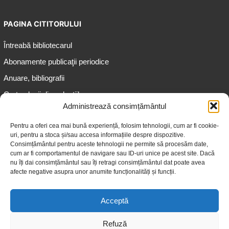
PAGINA CITITORULUI
Întreabă bibliotecarul
Abonamente publicaţii periodice
Anuare, bibliografii
Cartea lunii din colecțiile
speciale
Administrează consimțământul
Informații pentru copii
Pentru a oferi cea mai bună experiență, folosim tehnologii, cum ar fi cookie-
uri, pentru a stoca și/sau accesa informațiile despre dispozitive.
Informații pentru adolescenți
Consimțământul pentru aceste tehnologii ne permite să procesăm date,
Informații pentru adulți
cum ar fi comportamentul de navigare sau ID-uri unice pe acest site. Dacă
nu îți dai consimțământul sau îți retragi consimțământul dat poate avea
Informații pentru seniori
afecte negative asupra unor anumite funcționalități și funcții.
Biblioteci publice
Acceptă
Refuză