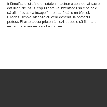
întâmplă atunci când un prieten imaginar e abandonat sau e
dat uitării de însuși copilul care l-a inventat? Tish e pe cale
să afle. Povestea începe într-o seară când un băiețel,
Charles Dimple, visează cu ochii deschiși la prietenul
perfect. Firește, acest prieten fantezist trebuie să fie mare
— cât mai mare —, să aibă colți —