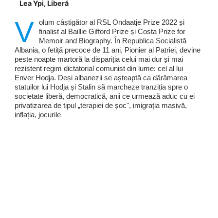
Lea Ypi, Liberă
V
olum câștigător al RSL Ondaatje Prize 2022 și
finalist al Baillie Gifford Prize și Costa Prize for
Memoir and Biography. În Republica Socialistă
Albania, o fetiță precoce de 11 ani, Pionier al Patriei, devine
peste noapte martoră la dispariția celui mai dur și mai
rezistent regim dictatorial comunist din lume: cel al lui
Enver Hodja. Deși albanezii se așteaptă ca dărâmarea
statuilor lui Hodja și Stalin să marcheze tranziția spre o
societate liberă, democratică, anii ce urmează aduc cu ei
privatizarea de tipul „terapiei de șoc", imigrația masivă,
inflația, jocurile