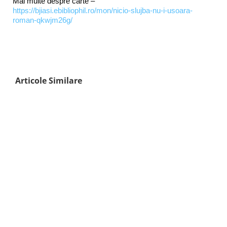
Mai multe despre carte –
https://bjiasi.ebibliophil.ro/mon/nicio-slujba-nu-i-usoara-
roman-qkwjm26g/
Articole Similare