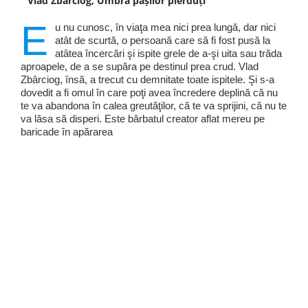
Vlad Zbârciog, Umbra pașilor pierduți
E
u nu cunosc, în viaţa mea nici prea lungă, dar nici
atât de scurtă, o persoană care să fi fost pusă la
atâtea încercări şi ispite grele de a-şi uita sau trăda
aproapele, de a se supăra pe destinul prea crud. Vlad
Zbârciog, însă, a trecut cu demnitate toate ispitele. Şi s-a
dovedit a fi omul în care poţi avea încredere deplină că nu
te va abandona în calea greutăţilor, că te va sprijini, că nu te
va lăsa să disperi. Este bărbatul creator aflat mereu pe
baricade în apărarea