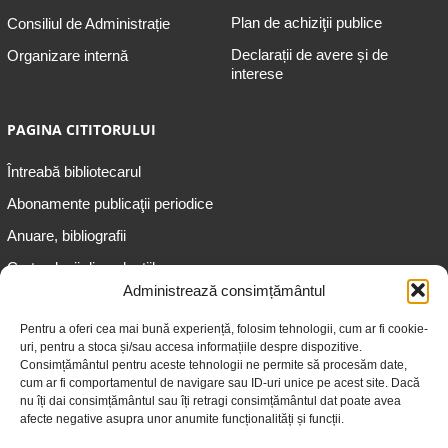
Plan de achiziţii publice
Consiliul de Administrație
Declarații de avere și de
Organizare internă
interese
PAGINA CITITORULUI
Întreabă bibliotecarul
Abonamente publicaţii periodice
Anuare, bibliografii
Cartea lunii din colecțiile
speciale
Administrează consimțământul
Informații pentru copii
Pentru a oferi cea mai bună experiență, folosim tehnologii, cum ar fi cookie-
uri, pentru a stoca și/sau accesa informațiile despre dispozitive.
Informații pentru adolescenți
Consimțământul pentru aceste tehnologii ne permite să procesăm date,
Informații pentru adulți
cum ar fi comportamentul de navigare sau ID-uri unice pe acest site. Dacă
nu îți dai consimțământul sau îți retragi consimțământul dat poate avea
Informații pentru seniori
afecte negative asupra unor anumite funcționalități și funcții.
Biblioteci publice