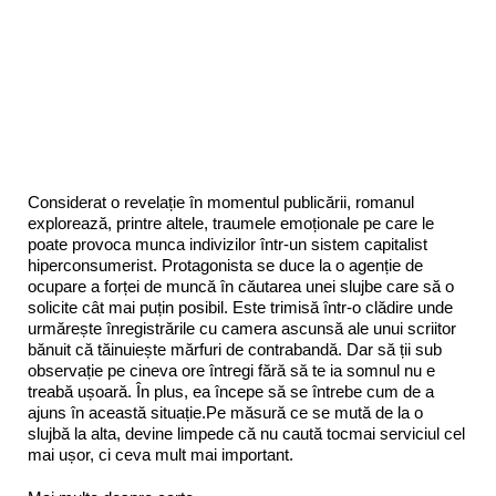
Considerat o revelație în momentul publicării, romanul
explorează, printre altele, traumele emoționale pe care le
poate provoca munca indivizilor într-un sistem capitalist
hiperconsumerist. Protagonista se duce la o agenție de
ocupare a forței de muncă în căutarea unei slujbe care să o
solicite cât mai puțin posibil. Este trimisă într-o clădire unde
urmărește înregistrările cu camera ascunsă ale unui scriitor
bănuit că tăinuiește mărfuri de contrabandă. Dar să ții sub
observație pe cineva ore întregi fără să te ia somnul nu e
treabă ușoară. În plus, ea începe să se întrebe cum de a
ajuns în această situație.Pe măsură ce se mută de la o
slujbă la alta, devine limpede că nu caută tocmai serviciul cel
mai ușor, ci ceva mult mai important.