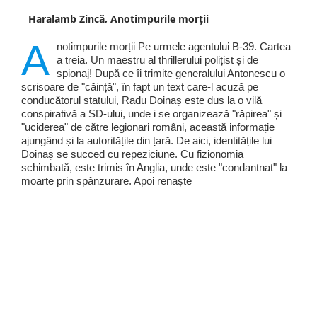
Haralamb Zincă, Anotimpurile morții
A
notimpurile morții Pe urmele agentului B-39. Cartea
a treia. Un maestru al thrillerului polițist și de
spionaj! După ce îi trimite generalului Antonescu o
scrisoare de "căință", în fapt un text care-l acuză pe
conducătorul statului, Radu Doinaș este dus la o vilă
conspirativă a SD-ului, unde i se organizează "răpirea" și
"uciderea" de către legionari români, această informație
ajungând și la autoritățile din țară. De aici, identitățile lui
Doinaș se succed cu repeziciune. Cu fizionomia
schimbată, este trimis în Anglia, unde este "condantnat" la
moarte prin spânzurare. Apoi renaște