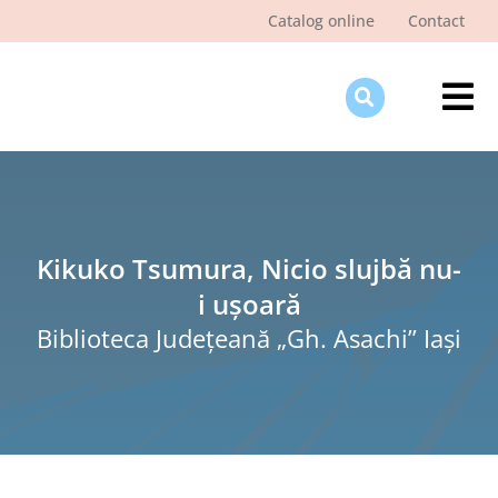
Skip
Catalog online
Contact
to
content
Tog
Nav
Des
Pagi
Şti
Kikuko Tsumura, Nicio slujbă nu-
i ușoară
Pro
Biblioteca Judeţeană „Gh. Asachi” Iaşi
Int