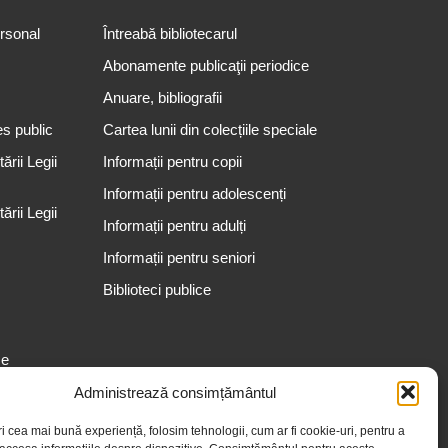
ersonal
Întreabă bibliotecarul
Abonamente publicaţii periodice
Anuare, bibliografii
es public
Cartea lunii din colecțiile speciale
rii Legii
Informații pentru copii
Informații pentru adolescenți
rii Legii
Informații pentru adulți
Informații pentru seniori
Biblioteci publice
se
Administrează consimțământul
ri cea mai bună experiență, folosim tehnologii, cum ar fi cookie-uri, pentru a