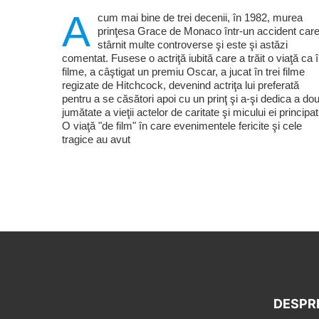
A
cum mai bine de trei decenii, în 1982, murea
prinţesa Grace de Monaco într-un accident care
stârnit multe controverse şi este şi astăzi
comentat. Fusese o actriţă iubită care a trăit o viaţă ca 
filme, a câştigat un premiu Oscar, a jucat în trei filme
regizate de Hitchcock, devenind actriţa lui preferată
pentru a se căsători apoi cu un prinţ şi a-şi dedica a do
jumătate a vieţii actelor de caritate şi micului ei principat
O viaţă "de film" în care evenimentele fericite şi cele
tragice au avut
DESPR