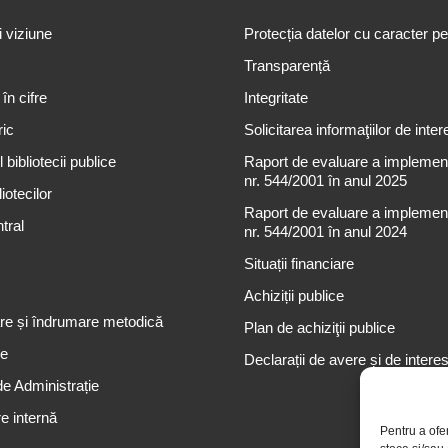
i viziune
Protecția datelor cu caracter p
Transparență
 în cifre
Integritate
ric
Solicitarea informaţiilor de inter
 bibliotecii publice
Raport de evaluare a implementă
nr. 544/2001 în anul 2025
iotecilor
Raport de evaluare a implementă
tral
nr. 544/2001 în anul 2024
Situații financiare
Achiziții publice
re și îndrumare metodică
Plan de achiziţii publice
re
Declarații de avere și de intere
de Administrație
e internă
Pentru a ofe