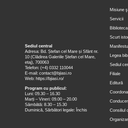
Misiune ş
Servicii
Biblioteca
Scurt isto
Sediul central
Manifestul
Adresa: Bd. Ștefan cel Mare și Sfânt nr.
Legea bibl
10 (Clădirea Galeriile Ștefan cel Mare,
etaj), 700063
Sediul cen
Telefon:
(+4) 0332 110044
E-mail:
contact@bjiasi.ro
Filiale
Web:
https://bjiasi.ro/
Editură
Program cu publicul:
Coordona
Luni: 09.30 – 16.30
Marți – Vineri: 09.00 – 20.00
Conduce
Sâmbătă: 8.30 – 15.30
Duminică, Sărbători legale: Închis
Consiliul 
Organizar