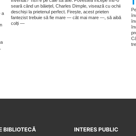
inventat? Tish e pe cale să afle. Povestea începe într-o
seară când un băiețel, Charles Dimple, visează cu ochii
Pe
deschiși la prietenul perfect. Firește, acest prieten
 a
în
fantezist trebuie să fie mare — cât mai mare —, să aibă
în
colți —
în
în
pr
Câ
ua
tr
.
E BIBLIOTECĂ
INTERES PUBLIC