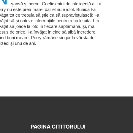
şansă şi noroc. Coeficientul de inteligenţă al lui
rry nu este prea mare, dar el nu e idiot. Bunica l-a
văţat tot ce trebuia să ştie ca să supravieţuiască: l-a
văţat să-şi noteze informaţiile pentru a nu le uita. L-a
văţat să joace la loto în fiecare săptămână. şi, mai
esus de orice, l-a învăţat în cine să aibă încredere.
nd buni moare, Perry rămâne singur la vârsta de
eizeci şi unu de ani.
PAGINA CITITORULUI