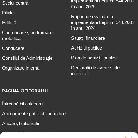
implementării Legii nr. 544/2001
Sediul central
în anul 2025
Filiale
Raport de evaluare a
implementării Legii nr. 544/2001
Editură
în anul 2024
Coordonare și îndrumare
Situații financiare
metodică
Achiziții publice
Conducere
Plan de achiziţii publice
Consiliul de Administrație
Declarații de avere și de
Organizare internă
interese
PAGINA CITITORULUI
Întreabă bibliotecarul
Abonamente publicaţii periodice
Anuare, bibliografii
Cartea lunii din colecțiile