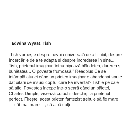
Edwina Wyaat, Tish
„Tish vorbește despre nevoia universală de a fi iubit, despre
încercările de a te adapta și despre încrederea în sine...
Tish, prietenul imaginar, întruchipează blândețea, durerea și
bunătatea... O poveste frumoasă." Readplus Ce se
întâmplă atunci când un prieten imaginar e abandonat sau e
dat uitării de însuși copilul care l-a inventat? Tish e pe cale
să afle. Povestea începe într-o seară când un băiețel,
Charles Dimple, visează cu ochii deschiși la prietenul
perfect. Firește, acest prieten fantezist trebuie să fie mare
— cât mai mare —, să aibă colți —