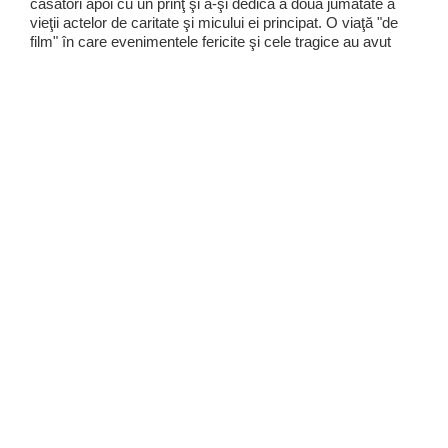
căsători apoi cu un prinţ şi a-şi dedica a doua jumătate a
vieţii actelor de caritate şi micului ei principat. O viaţă "de
film" în care evenimentele fericite şi cele tragice au avut