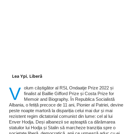
Lea Ypi, Liberă
V
olum câștigător al RSL Ondaatje Prize 2022 și
finalist al Baillie Gifford Prize și Costa Prize for
Memoir and Biography. În Republica Socialistă
Albania, o fetiță precoce de 11 ani, Pionier al Patriei, devine
peste noapte martoră la dispariția celui mai dur și mai
rezistent regim dictatorial comunist din lume: cel al lui
Enver Hodja. Deși albanezii se așteaptă ca dărâmarea
statuilor lui Hodja și Stalin să marcheze tranziția spre o
societate liberă, democratică, anii ce urmează aduc cu ei