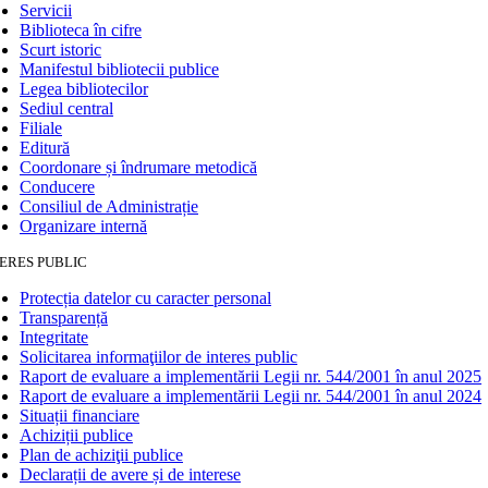
Servicii
Biblioteca în cifre
Scurt istoric
Manifestul bibliotecii publice
Legea bibliotecilor
Sediul central
Filiale
Editură
Coordonare și îndrumare metodică
Conducere
Consiliul de Administrație
Organizare internă
ERES PUBLIC
Protecția datelor cu caracter personal
Transparență
Integritate
Solicitarea informaţiilor de interes public
Raport de evaluare a implementării Legii nr. 544/2001 în anul 2025
Raport de evaluare a implementării Legii nr. 544/2001 în anul 2024
Situații financiare
Achiziții publice
Plan de achiziţii publice
Declarații de avere și de interese