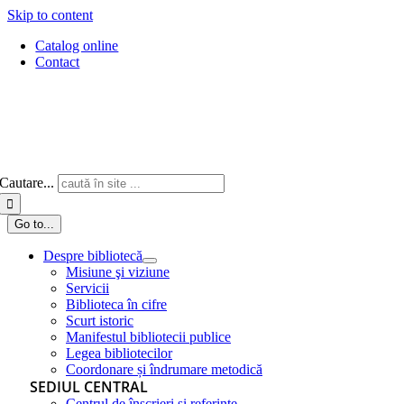
Skip to content
Catalog online
Contact
Cautare...
Go to...
Despre bibliotecă
Misiune şi viziune
Servicii
Biblioteca în cifre
Scurt istoric
Manifestul bibliotecii publice
Legea bibliotecilor
Coordonare și îndrumare metodică
SEDIUL CENTRAL
Centrul de înscrieri și referințe