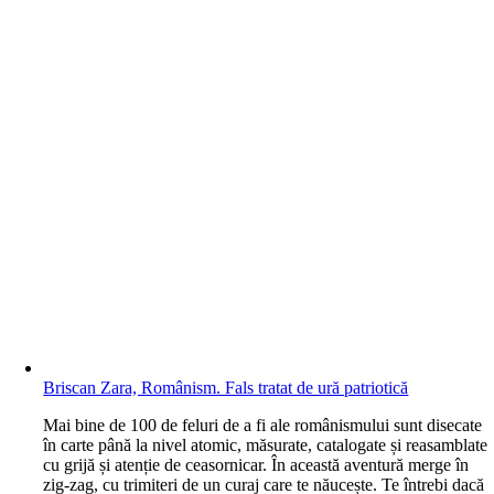
Briscan Zara, Românism. Fals tratat de ură patriotică
M
ai bine de 100 de feluri de a fi ale românismului sunt disecate
în carte până la nivel atomic, măsurate, catalogate și reasamblate
cu grijă și atenție de ceasornicar. În această aventură merge în
zig-zag, cu trimiteri de un curaj care te năucește. Te întrebi dacă