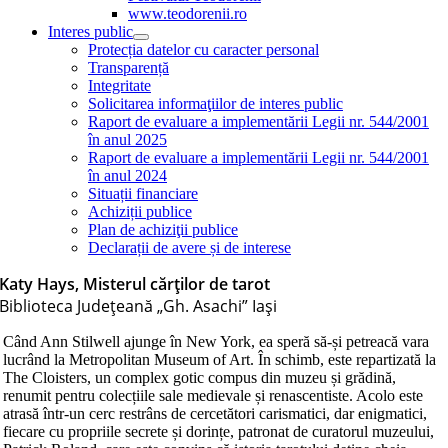
www.teodorenii.ro
Interes public
Protecția datelor cu caracter personal
Transparență
Integritate
Solicitarea informaţiilor de interes public
Raport de evaluare a implementării Legii nr. 544/2001
în anul 2025
Raport de evaluare a implementării Legii nr. 544/2001
în anul 2024
Situații financiare
Achiziții publice
Plan de achiziţii publice
Declarații de avere și de interese
Katy Hays, Misterul cărților de tarot
Biblioteca Judeţeană „Gh. Asachi” Iaşi
Când Ann Stilwell ajunge în New York, ea speră să-și petreacă vara
lucrând la Metropolitan Museum of Art. În schimb, este repartizată la
The Cloisters, un complex gotic compus din muzeu și grădină,
renumit pentru colecțiile sale medievale și renascentiste. Acolo este
atrasă într-un cerc restrâns de cercetători carismatici, dar enigmatici,
fiecare cu propriile secrete și dorințe, patronat de curatorul muzeului,