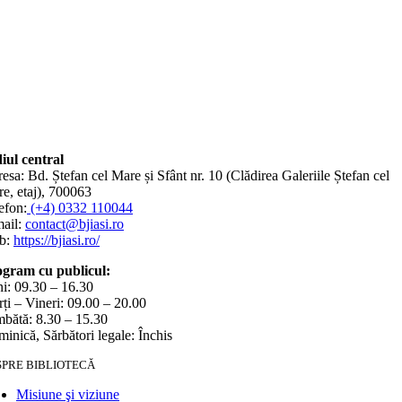
iul central
esa: Bd. Ștefan cel Mare și Sfânt nr. 10 (Clădirea Galeriile Ștefan cel
e, etaj), 700063
efon:
(+4) 0332 110044
ail:
contact@bjiasi.ro
b:
https://bjiasi.ro/
gram cu publicul:
i: 09.30 – 16.30
ți – Vineri: 09.00 – 20.00
bătă: 8.30 – 15.30
inică, Sărbători legale: Închis
SPRE BIBLIOTECĂ
Misiune şi viziune