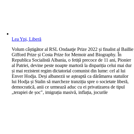
Lea Ypi, Liberă
V
olum câștigător al RSL Ondaatje Prize 2022 și finalist al Baillie
Gifford Prize și Costa Prize for Memoir and Biography. În
Republica Socialistă Albania, o fetiță precoce de 11 ani, Pionier
al Patriei, devine peste noapte martoră la dispariția celui mai dur
și mai rezistent regim dictatorial comunist din lume: cel al lui
Enver Hodja. Deși albanezii se așteaptă ca dărâmarea statuilor
lui Hodja și Stalin să marcheze tranziția spre o societate liberă,
democratică, anii ce urmează aduc cu ei privatizarea de tipul
„terapiei de șoc", imigrația masivă, inflația, jocurile