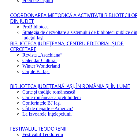
Poemele Iaşului
COORDONAREA METODICĂ A ACTIVITĂŢII BIBLIOTECILO
DIN JUDEŢ
ProBiblioteca
Strategia de dezvoltare a sistemului de biblioteci publice di
judeţul Iaşi
BIBLIOTECA JUDEŢEANĂ, CENTRU EDITORIAL ŞI DE
CERCETARE
Revista „Asachiana”
Calendar Cultural
Winter Wonderland
Cărţile BJ Iaşi
BIBLIOTECA JUDEŢEANĂ IAŞI, ÎN ROMÂNIA ŞI ÎN LUME
Carte şi tradiţie românească
Carte românească pretutindeni
Conferințele BJ Iași
Cât de departe e America?
La Izvoarele Înţelepciunii
FESTIVALUL TEODORENII
Festivalul Teodorenii