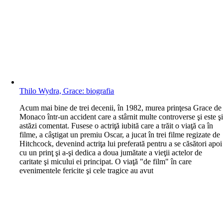
Thilo Wydra, Grace: biografia
A
cum mai bine de trei decenii, în 1982, murea prinţesa Grace de
Monaco într-un accident care a stârnit multe controverse şi este ş
astăzi comentat. Fusese o actriţă iubită care a trăit o viaţă ca în
filme, a câştigat un premiu Oscar, a jucat în trei filme regizate de
Hitchcock, devenind actriţa lui preferată pentru a se căsători apoi
cu un prinţ şi a-şi dedica a doua jumătate a vieţii actelor de
caritate şi micului ei principat. O viaţă "de film" în care
evenimentele fericite şi cele tragice au avut