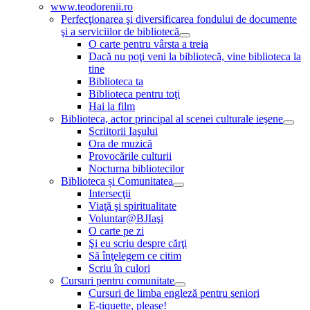
www.teodorenii.ro
Perfecţionarea şi diversificarea fondului de documente
şi a serviciilor de bibliotecă
O carte pentru vârsta a treia
Dacă nu poţi veni la bibliotecă, vine biblioteca la
tine
Biblioteca ta
Biblioteca pentru toţi
Hai la film
Biblioteca, actor principal al scenei culturale ieşene
Scriitorii Iaşului
Ora de muzică
Provocările culturii
Nocturna bibliotecilor
Biblioteca și Comunitatea
Intersecţii
Viaţă şi spiritualitate
Voluntar@BJIaşi
O carte pe zi
Şi eu scriu despre cărţi
Să înţelegem ce citim
Scriu în culori
Cursuri pentru comunitate
Cursuri de limba engleză pentru seniori
E-tiquette, please!