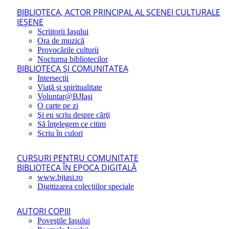
BIBLIOTECA, ACTOR PRINCIPAL AL SCENEI CULTURALE
IEŞENE
Scriitorii Iaşului
Ora de muzică
Provocările culturii
Nocturna bibliotecilor
BIBLIOTECA ŞI COMUNITATEA
Intersecţii
Viaţă şi spiritualitate
Voluntar@BJIaşi
O carte pe zi
Şi eu scriu despre cărţi
Să înţelegem ce citim
Scriu în culori
CURSURI PENTRU COMUNITATE
BIBLIOTECA ÎN EPOCA DIGITALĂ
www.bjiasi.ro
Digitizarea colecţiilor speciale
AUTORI COPIII
Poveştile Iaşului