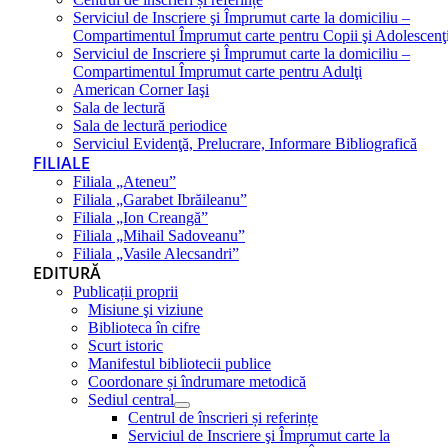
Serviciul de Inscriere şi Împrumut carte la domiciliu –
Compartimentul Împrumut carte pentru Copii şi Adolescenţ
Serviciul de Inscriere şi Împrumut carte la domiciliu –
Compartimentul Împrumut carte pentru Adulţi
American Corner Iaşi
Sala de lectură
Sala de lectură periodice
Serviciul Evidenţă, Prelucrare, Informare Bibliografică
FILIALE
Filiala „Ateneu”
Filiala „Garabet Ibrăileanu”
Filiala „Ion Creangă”
Filiala „Mihail Sadoveanu”
Filiala „Vasile Alecsandri”
EDITURĂ
Publicații proprii
Misiune şi viziune
Biblioteca în cifre
Scurt istoric
Manifestul bibliotecii publice
Coordonare și îndrumare metodică
Sediul central
Centrul de înscrieri și referințe
Serviciul de Inscriere şi Împrumut carte la