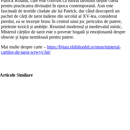
Patrick Roland, care este convins că istoria tarotului deține cheia
pentru practicarea divinației în epoca contemporană. Ann este
fascinată de teoriile ciudate ale lui Patrick, dar când descoperă un
pachet de cărți de tarot italiene din secolul al XV-lea, considerat
pierdut, ea se trezește brusc în centrul unui joc periculos de putere,
prietenie toxică și ambiție. Reunind modernul și medievalul mistic,
Misterul cărților de tarot este o poveste bogată și emoționantă despre
obsesie și lupta nemiloasă pentru putere.
Mai multe despre carte –
https://bjiasi.ebibliophil.ro/mon/misterul-
cartilor-de-tarot-wrwyv3gt/
Articole Similare