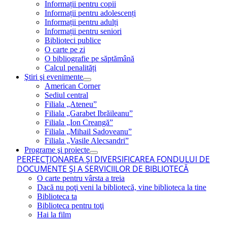
Informații pentru copii
Informații pentru adolescenți
Informații pentru adulți
Informații pentru seniori
Biblioteci publice
O carte pe zi
O bibliografie pe săptămână
Calcul penalități
Ştiri şi evenimente
American Corner
Sediul central
Filiala „Ateneu”
Filiala „Garabet Ibrăileanu”
Filiala „Ion Creangă”
Filiala „Mihail Sadoveanu”
Filiala „Vasile Alecsandri”
Programe şi proiecte
PERFECŢIONAREA ŞI DIVERSIFICAREA FONDULUI DE
DOCUMENTE ŞI A SERVICIILOR DE BIBLIOTECĂ
O carte pentru vârsta a treia
Dacă nu poţi veni la bibliotecă, vine biblioteca la tine
Biblioteca ta
Biblioteca pentru toţi
Hai la film