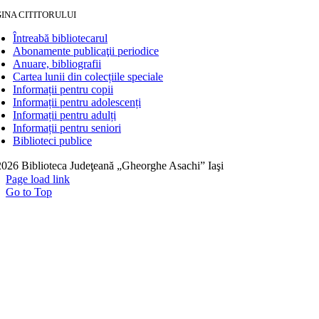
INA CITITORULUI
Întreabă bibliotecarul
Abonamente publicaţii periodice
Anuare, bibliografii
Cartea lunii din colecțiile speciale
Informații pentru copii
Informații pentru adolescenți
Informații pentru adulți
Informații pentru seniori
Biblioteci publice
026 Biblioteca Judeţeană „Gheorghe Asachi” Iaşi
Page load link
Go to Top