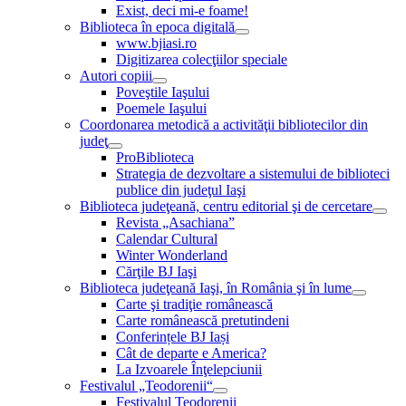
Exist, deci mi-e foame!
Biblioteca în epoca digitală
www.bjiasi.ro
Digitizarea colecţiilor speciale
Autori copiii
Poveştile Iaşului
Poemele Iaşului
Coordonarea metodică a activităţii bibliotecilor din
judeţ
ProBiblioteca
Strategia de dezvoltare a sistemului de biblioteci
publice din judeţul Iaşi
Biblioteca judeţeană, centru editorial şi de cercetare
Revista „Asachiana”
Calendar Cultural
Winter Wonderland
Cărţile BJ Iaşi
Biblioteca judeţeană Iaşi, în România şi în lume
Carte şi tradiţie românească
Carte românească pretutindeni
Conferințele BJ Iași
Cât de departe e America?
La Izvoarele Înţelepciunii
Festivalul „Teodorenii“
Festivalul Teodorenii