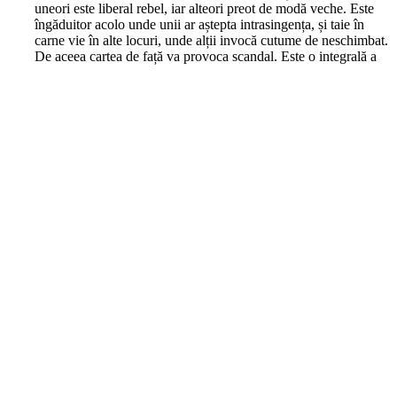
uneori este liberal rebel, iar alteori preot de modă veche. Este
îngăduitor acolo unde unii ar aștepta intrasingența, și taie în
carne vie în alte locuri, unde alții invocă cutume de neschimbat.
De aceea cartea de față va provoca scandal. Este o integrală a