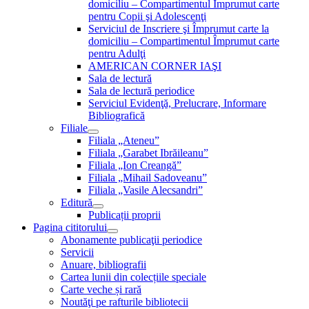
domiciliu – Compartimentul Împrumut carte
pentru Copii şi Adolescenţi
Serviciul de Inscriere şi Împrumut carte la
domiciliu – Compartimentul Împrumut carte
pentru Adulţi
AMERICAN CORNER IAŞI
Sala de lectură
Sala de lectură periodice
Serviciul Evidenţă, Prelucrare, Informare
Bibliografică
Filiale
Filiala „Ateneu”
Filiala „Garabet Ibrăileanu”
Filiala „Ion Creangă”
Filiala „Mihail Sadoveanu”
Filiala „Vasile Alecsandri”
Editură
Publicații proprii
Pagina cititorului
Abonamente publicaţii periodice
Servicii
Anuare, bibliografii
Cartea lunii din colecțiile speciale
Carte veche și rară
Noutăţi pe rafturile bibliotecii