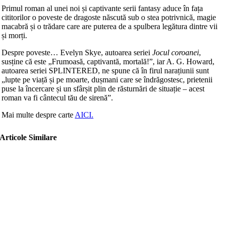
Primul roman al unei noi și captivante serii fantasy aduce în fața
cititorilor o poveste de dragoste născută sub o stea potrivnică, magie
macabră și o trădare care are puterea de a spulbera legătura dintre vii
și morți.
Despre poveste… Evelyn Skye, autoarea seriei
Jocul coroanei
,
susține că este „Frumoasă, captivantă, mortală!”, iar A. G. Howard,
autoarea seriei SPLINTERED, ne spune că în firul narațiunii sunt
„lupte pe viață și pe moarte, dușmani care se îndrăgostesc, prietenii
puse la încercare și un sfârșit plin de răsturnări de situație – acest
roman va fi cântecul tău de sirenă”.
Mai multe despre carte
AICI.
Articole Similare