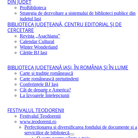
DIN JUDEŢ
ProBiblioteca
Strategia de dezvoltare a sistemului de biblioteci publice din
judeţul Iaşi
BIBLIOTECA JUDEŢEANĂ, CENTRU EDITORIAL ŞI DE
CERCETARE
Revista „Asachiana”
Calendar Cultural
Winter Wonderland
Cărţile BJ Iaşi
BIBLIOTECA JUDEŢEANĂ IAŞI, ÎN ROMÂNIA ŞI ÎN LUME
Carte şi tradiţie românească
Carte românească pretutindeni
Conferințele BJ Iași
Cât de departe e America?
La Izvoarele Înţelepciunii
FESTIVALUL TEODORENII
Festivalul Teodorenii
www.teodorenii.ro
Perfecţionarea şi diversificarea fondului de documente şi a
serviciilor de bibliotecă