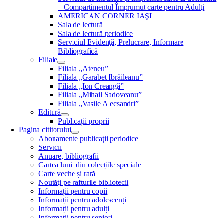
– Compartimentul Împrumut carte pentru Adulţi
AMERICAN CORNER IAŞI
Sala de lectură
Sala de lectură periodice
Serviciul Evidenţă, Prelucrare, Informare
Bibliografică
Filiale
Filiala „Ateneu”
Filiala „Garabet Ibrăileanu”
Filiala „Ion Creangă”
Filiala „Mihail Sadoveanu”
Filiala „Vasile Alecsandri”
Editură
Publicații proprii
Pagina cititorului
Abonamente publicaţii periodice
Servicii
Anuare, bibliografii
Cartea lunii din colecțiile speciale
Carte veche și rară
Noutăţi pe rafturile bibliotecii
Informații pentru copii
Informații pentru adolescenți
Informații pentru adulți
Informații pentru seniori