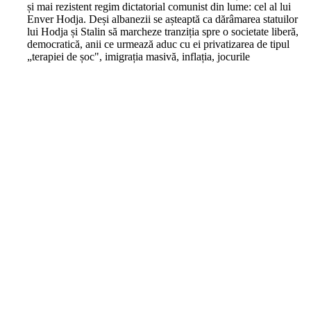
și mai rezistent regim dictatorial comunist din lume: cel al lui
Enver Hodja. Deși albanezii se așteaptă ca dărâmarea statuilor
lui Hodja și Stalin să marcheze tranziția spre o societate liberă,
democratică, anii ce urmează aduc cu ei privatizarea de tipul
„terapiei de șoc", imigrația masivă, inflația, jocurile