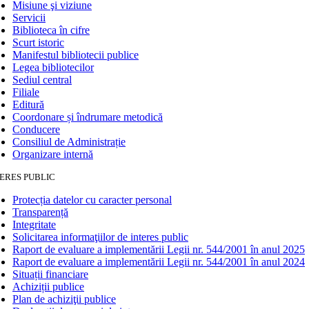
Misiune şi viziune
Servicii
Biblioteca în cifre
Scurt istoric
Manifestul bibliotecii publice
Legea bibliotecilor
Sediul central
Filiale
Editură
Coordonare și îndrumare metodică
Conducere
Consiliul de Administrație
Organizare internă
ERES PUBLIC
Protecția datelor cu caracter personal
Transparență
Integritate
Solicitarea informaţiilor de interes public
Raport de evaluare a implementării Legii nr. 544/2001 în anul 2025
Raport de evaluare a implementării Legii nr. 544/2001 în anul 2024
Situații financiare
Achiziții publice
Plan de achiziţii publice