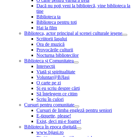
O carte pentru vârsta a treia
Dacă nu poţi veni la bibliotecă, vine biblioteca la
tine
Biblioteca ta
Biblioteca pentru toţi
Hai la film
Biblioteca, actor principal al scenei culturale ieşene
Scriitorii Iaşului
Ora de muzică
Provocările culturii
Nocturna bibliotecilor
Biblioteca și Comunitatea
Intersecţii
Viaţă şi spiritualitate
Voluntar@BJIaşi
O carte pe zi
Şi eu scriu despre cărţi
Să înţelegem ce citim
Scriu în culori
Cursuri pentru comunitate
Cursuri de limba engleză pentru seniori
E-tiquette, please!
Exist, deci mi-e foame!
Biblioteca în epoca digitală
www.bjiasi.ro