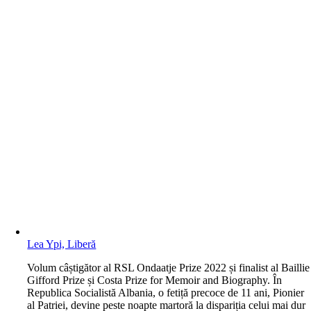
Lea Ypi, Liberă
V
olum câștigător al RSL Ondaatje Prize 2022 și finalist al Baillie
Gifford Prize și Costa Prize for Memoir and Biography. În
Republica Socialistă Albania, o fetiță precoce de 11 ani, Pionier
al Patriei, devine peste noapte martoră la dispariția celui mai dur