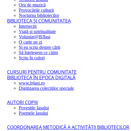
Ora de muzică
Provocările culturii
Nocturna bibliotecilor
BIBLIOTECA ŞI COMUNITATEA
Intersecţii
Viaţă şi spiritualitate
Voluntar@BJIaşi
O carte pe zi
Şi eu scriu despre cărţi
Să înţelegem ce citim
Scriu în culori
CURSURI PENTRU COMUNITATE
BIBLIOTECA ÎN EPOCA DIGITALĂ
www.bjiasi.ro
Digitizarea colecţiilor speciale
AUTORI COPIII
Poveştile Iaşului
Poemele Iaşului
COORDONAREA METODICĂ A ACTIVITĂŢII BIBLIOTECILOR