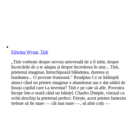
Edwina Wyaat, Tish
„Tish vorbește despre nevoia universală de a fi iubit, despre
încercările de a te adapta și despre încrederea în sine... Tish,
prietenul imaginar, întruchipează blândețea, durerea și
bunătatea... O poveste frumoasă." Readplus Ce se întâmplă
atunci când un prieten imaginar e abandonat sau e dat uitării de
însuși copilul care l-a inventat? Tish e pe cale să afle. Povestea
începe într-o seară când un băiețel, Charles Dimple, visează cu
ochii deschiși la prietenul perfect. Firește, acest prieten fantezist
trebuie să fie mare — cât mai mare —, să aibă colți —