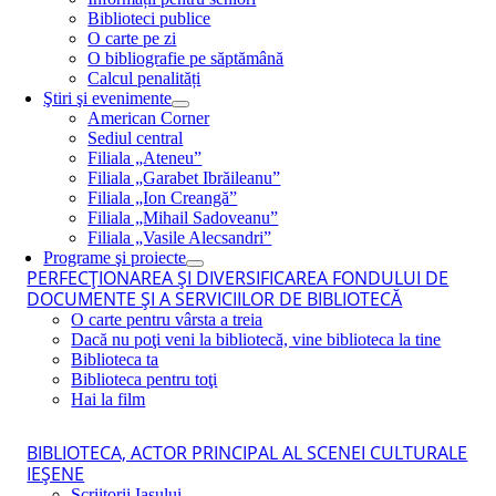
Biblioteci publice
O carte pe zi
O bibliografie pe săptămână
Calcul penalități
Ştiri şi evenimente
American Corner
Sediul central
Filiala „Ateneu”
Filiala „Garabet Ibrăileanu”
Filiala „Ion Creangă”
Filiala „Mihail Sadoveanu”
Filiala „Vasile Alecsandri”
Programe şi proiecte
PERFECŢIONAREA ŞI DIVERSIFICAREA FONDULUI DE
DOCUMENTE ŞI A SERVICIILOR DE BIBLIOTECĂ
O carte pentru vârsta a treia
Dacă nu poţi veni la bibliotecă, vine biblioteca la tine
Biblioteca ta
Biblioteca pentru toţi
Hai la film
BIBLIOTECA, ACTOR PRINCIPAL AL SCENEI CULTURALE
IEŞENE
Scriitorii Iaşului