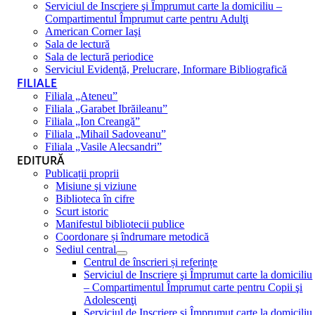
Serviciul de Inscriere şi Împrumut carte la domiciliu –
Compartimentul Împrumut carte pentru Adulţi
American Corner Iaşi
Sala de lectură
Sala de lectură periodice
Serviciul Evidenţă, Prelucrare, Informare Bibliografică
FILIALE
Filiala „Ateneu”
Filiala „Garabet Ibrăileanu”
Filiala „Ion Creangă”
Filiala „Mihail Sadoveanu”
Filiala „Vasile Alecsandri”
EDITURĂ
Publicații proprii
Misiune şi viziune
Biblioteca în cifre
Scurt istoric
Manifestul bibliotecii publice
Coordonare și îndrumare metodică
Sediul central
Centrul de înscrieri și referințe
Serviciul de Inscriere şi Împrumut carte la domiciliu
– Compartimentul Împrumut carte pentru Copii şi
Adolescenţi
Serviciul de Inscriere şi Împrumut carte la domiciliu