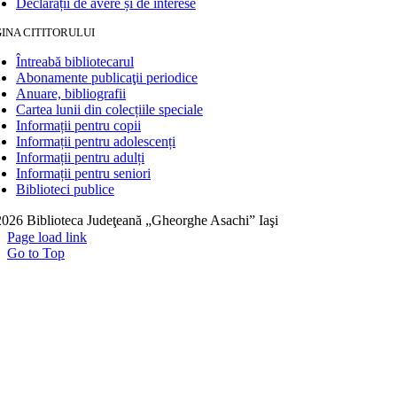
Declarații de avere și de interese
INA CITITORULUI
Întreabă bibliotecarul
Abonamente publicaţii periodice
Anuare, bibliografii
Cartea lunii din colecțiile speciale
Informații pentru copii
Informații pentru adolescenți
Informații pentru adulți
Informații pentru seniori
Biblioteci publice
026 Biblioteca Judeţeană „Gheorghe Asachi” Iaşi
Page load link
Go to Top