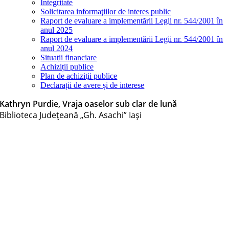
Integritate
Solicitarea informaţiilor de interes public
Raport de evaluare a implementării Legii nr. 544/2001 în
anul 2025
Raport de evaluare a implementării Legii nr. 544/2001 în
anul 2024
Situații financiare
Achiziții publice
Plan de achiziţii publice
Declarații de avere și de interese
Kathryn Purdie, Vraja oaselor sub clar de lună
Biblioteca Judeţeană „Gh. Asachi” Iaşi