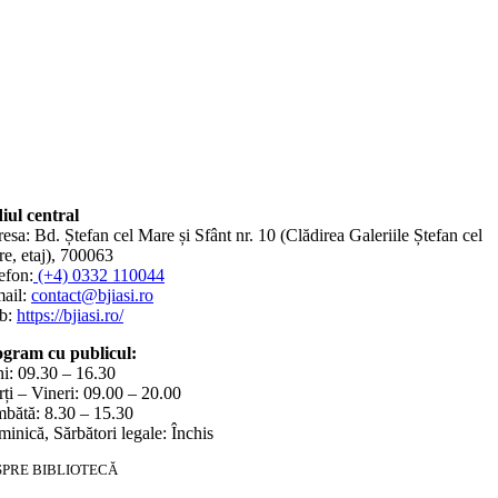
iul central
esa: Bd. Ștefan cel Mare și Sfânt nr. 10 (Clădirea Galeriile Ștefan cel
e, etaj), 700063
efon:
(+4) 0332 110044
ail:
contact@bjiasi.ro
b:
https://bjiasi.ro/
gram cu publicul:
i: 09.30 – 16.30
ți – Vineri: 09.00 – 20.00
bătă: 8.30 – 15.30
inică, Sărbători legale: Închis
SPRE BIBLIOTECĂ