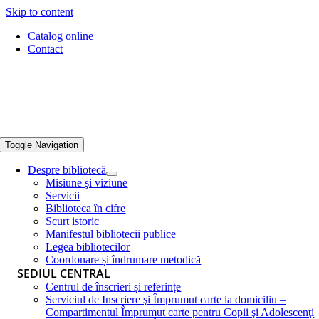
Skip to content
Catalog online
Contact
Toggle Navigation
Despre bibliotecă
Misiune şi viziune
Servicii
Biblioteca în cifre
Scurt istoric
Manifestul bibliotecii publice
Legea bibliotecilor
Coordonare și îndrumare metodică
SEDIUL CENTRAL
Centrul de înscrieri și referințe
Serviciul de Inscriere şi Împrumut carte la domiciliu –
Compartimentul Împrumut carte pentru Copii şi Adolescenţi