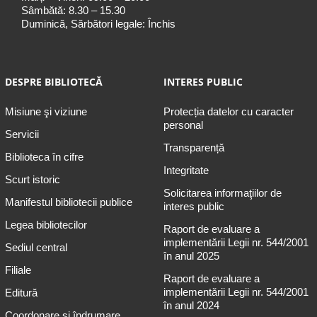
Sâmbătă: 8.30 – 15.30
Duminică, Sărbători legale: Închis
DESPRE BIBLIOTECĂ
INTERES PUBLIC
Misiune şi viziune
Protecția datelor cu caracter
personal
Servicii
Transparență
Biblioteca în cifre
Integritate
Scurt istoric
Solicitarea informaţiilor de
Manifestul bibliotecii publice
interes public
Legea bibliotecilor
Raport de evaluare a
implementării Legii nr. 544/2001
Sediul central
în anul 2025
Filiale
Raport de evaluare a
implementării Legii nr. 544/2001
Editură
în anul 2024
Coordonare și îndrumare