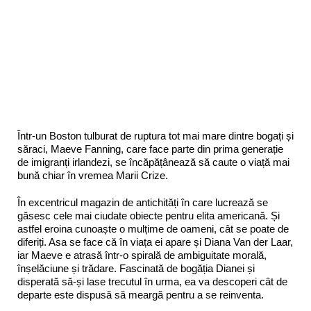
Într-un Boston tulburat de ruptura tot mai mare dintre bogați și
săraci, Maeve Fanning, care face parte din prima generație
de imigranți irlandezi, se încăpățânează să caute o viață mai
bună chiar în vremea Marii Crize.
În excentricul magazin de antichități în care lucrează se
găsesc cele mai ciudate obiecte pentru elita americană. Și
astfel eroina cunoaște o mulțime de oameni, cât se poate de
diferiți. Asa se face că în viața ei apare și Diana Van der Laar,
iar Maeve e atrasă într-o spirală de ambiguitate morală,
înșelăciune și trădare. Fascinată de bogăția Dianei și
disperată să-și lase trecutul în urma, ea va descoperi cât de
departe este dispusă să meargă pentru a se reinventa.