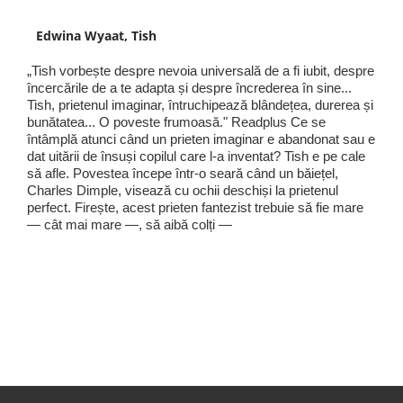
Edwina Wyaat, Tish
„Tish vorbește despre nevoia universală de a fi iubit, despre
încercările de a te adapta și despre încrederea în sine...
Tish, prietenul imaginar, întruchipează blândețea, durerea și
bunătatea... O poveste frumoasă." Readplus Ce se
întâmplă atunci când un prieten imaginar e abandonat sau e
dat uitării de însuși copilul care l-a inventat? Tish e pe cale
să afle. Povestea începe într-o seară când un băiețel,
Charles Dimple, visează cu ochii deschiși la prietenul
perfect. Firește, acest prieten fantezist trebuie să fie mare
— cât mai mare —, să aibă colți —