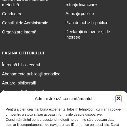
Situații financiare
metodică
Achiziții publice
Conducere
Plan de achiziţii publice
Consiliul de Administrație
Declarații de avere și de
Organizare internă
interese
PAGINA CITITORULUI
Întreabă bibliotecarul
Abonamente publicaţii periodice
Anuare, bibliografii
Cartea lunii din colecțiile
speciale
Administrează consimțământul
Informații pentru copii
Pentru a oferi cea mai bună experiență, folosim tehnologii, cum ar fi cookie-
uri, pentru a stoca și/sau accesa informațiile despre dispozitive.
Informații pentru adolescenți
Consimțământul pentru aceste tehnologii ne permite să procesăm date,
Informații pentru adulți
cum ar fi comportamentul de navigare sau ID-uri unice pe acest site. Dacă