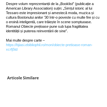
Despre volum reprezentanții de la „Booklist” (publicație a
American Library Association) suțin: „Simțul istoric al lui
Tessaro este impresionant și amestecă moda, muzica și
cultura Bostonului anilor ’30 într-o poveste cu multe fire și cu
o eroină inteligentă, care trăiește în scene somptuoase.
Romanul
Obiecte prețioase
pune sub lupa fragilitatea
identității și puterea reinventării de sine”.
Mai multe despre carte –
https://bjiasi.ebibliophil.ro/mon/obiecte-pretioase-roman-
xcrfj5td
Articole Similare