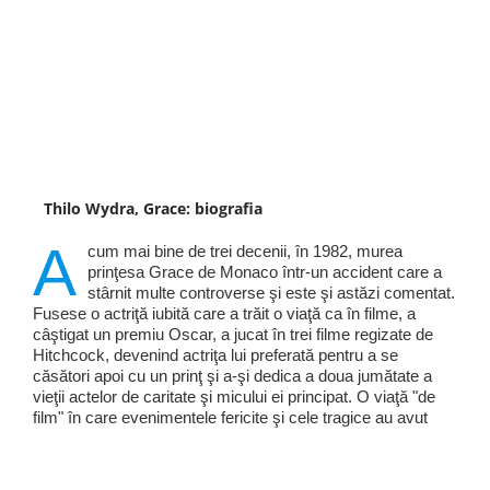
Thilo Wydra, Grace: biografia
A
cum mai bine de trei decenii, în 1982, murea
prinţesa Grace de Monaco într-un accident care a
stârnit multe controverse şi este şi astăzi comentat.
Fusese o actriţă iubită care a trăit o viaţă ca în filme, a
câştigat un premiu Oscar, a jucat în trei filme regizate de
Hitchcock, devenind actriţa lui preferată pentru a se
căsători apoi cu un prinţ şi a-şi dedica a doua jumătate a
vieţii actelor de caritate şi micului ei principat. O viaţă "de
film" în care evenimentele fericite şi cele tragice au avut