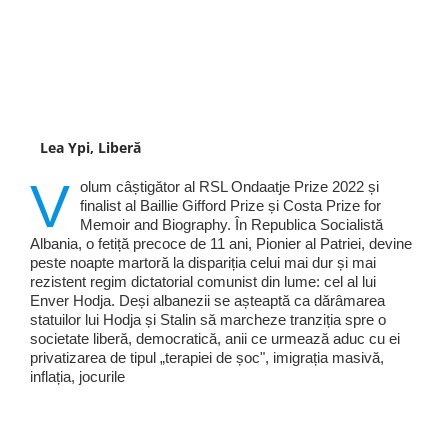
Lea Ypi, Liberă
V
olum câștigător al RSL Ondaatje Prize 2022 și
finalist al Baillie Gifford Prize și Costa Prize for
Memoir and Biography. În Republica Socialistă
Albania, o fetiță precoce de 11 ani, Pionier al Patriei, devine
peste noapte martoră la dispariția celui mai dur și mai
rezistent regim dictatorial comunist din lume: cel al lui
Enver Hodja. Deși albanezii se așteaptă ca dărâmarea
statuilor lui Hodja și Stalin să marcheze tranziția spre o
societate liberă, democratică, anii ce urmează aduc cu ei
privatizarea de tipul „terapiei de șoc", imigrația masivă,
inflația, jocurile