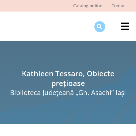
Skip
Catalog online
Contact
to
content
Tog
Nav
Des
Pagi
Şti
Kathleen Tessaro, Obiecte
prețioase
Pro
Biblioteca Judeţeană „Gh. Asachi” Iaşi
Int