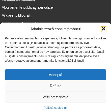
Abonamente publicaţii periodice
Anuare, bibliografii
Cartea lunii din colecțiile
speciale
Administrează consimțământul
Informații pentru copii
Pentru a oferi cea mai bună experiență, folosim tehnologii, cum ar fi cookie-
uri, pentru a stoca și/sau accesa informațiile despre dispozitive.
Informații pentru adolescenți
Consimțământul pentru aceste tehnologii ne permite să procesăm date,
Informații pentru adulți
cum ar fi comportamentul de navigare sau ID-uri unice pe acest site. Dacă
nu îți dai consimțământul sau îți retragi consimțământul dat poate avea
Informații pentru seniori
afecte negative asupra unor anumite funcționalități și funcții.
Biblioteci publice
Acceptă
Refuză
Vezi preferințele
© 2026 Biblioteca Judeţeană „Gheorghe Asachi” Iaşi
Politică cookie-uri