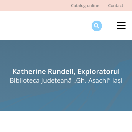
Skip
Catalog online
Contact
to
content
Tog
Nav
Des
Pagi
Şti
Katherine Rundell, Exploratorul
Biblioteca Judeţeană „Gh. Asachi” Iaşi
Pro
Int