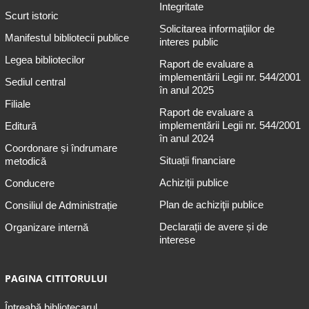
Integritate
Scurt istoric
Solicitarea informaţiilor de
Manifestul bibliotecii publice
interes public
Legea bibliotecilor
Raport de evaluare a
implementării Legii nr. 544/2001
Sediul central
în anul 2025
Filiale
Raport de evaluare a
implementării Legii nr. 544/2001
Editură
în anul 2024
Coordonare și îndrumare
Situații financiare
metodică
Achiziții publice
Conducere
Plan de achiziţii publice
Consiliul de Administrație
Declarații de avere și de
Organizare internă
interese
PAGINA CITITORULUI
Întreabă bibliotecarul