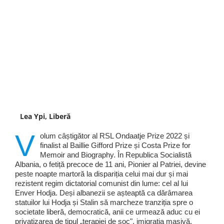
Lea Ypi, Liberă
V
olum câștigător al RSL Ondaatje Prize 2022 și
finalist al Baillie Gifford Prize și Costa Prize for
Memoir and Biography. În Republica Socialistă
Albania, o fetiță precoce de 11 ani, Pionier al Patriei, devine
peste noapte martoră la dispariția celui mai dur și mai
rezistent regim dictatorial comunist din lume: cel al lui
Enver Hodja. Deși albanezii se așteaptă ca dărâmarea
statuilor lui Hodja și Stalin să marcheze tranziția spre o
societate liberă, democratică, anii ce urmează aduc cu ei
privatizarea de tipul „terapiei de șoc", imigrația masivă,