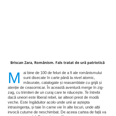
Briscan Zara, Românism. Fals tratat de ură patriotică
M
ai bine de 100 de feluri de a fi ale românismului
sunt disecate în carte până la nivel atomic,
măsurate, catalogate și reasamblate cu grijă și
atenție de ceasornicar. În această aventură merge în zig-
zag, cu trimiteri de un curaj care te năucește. Te întrebi
dacă uneori este liberal rebel, iar alteori preot de modă
veche. Este îngăduitor acolo unde unii ar aștepta
intrasingența, și taie în carne vie în alte locuri, unde alții
invocă cutume de neschimbat. De aceea cartea de față va