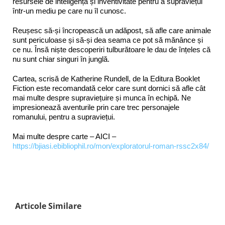
resursele de inteligență și inventivitate pentru a supraviețui
într-un mediu pe care nu îl cunosc.
Reușesc să-și încropească un adăpost, să afle care animale
sunt periculoase și să-și dea seama ce pot să mănânce și
ce nu. Însă niște descoperiri tulburătoare le dau de înțeles că
nu sunt chiar singuri în junglă.
Cartea, scrisă de Katherine Rundell, de la Editura Booklet
Fiction este recomandată celor care sunt dornici să afle cât
mai multe despre supraviețuire și munca în echipă. Ne
impresionează aventurile prin care trec personajele
romanului, pentru a supraviețui.
Mai multe despre carte – AICI –
https://bjiasi.ebibliophil.ro/mon/exploratorul-roman-rssc2x84/
Articole Similare