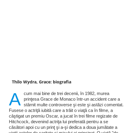
Thilo Wydra, Grace: biografia
A
cum mai bine de trei decenii, în 1982, murea
prinţesa Grace de Monaco într-un accident care a
stârnit multe controverse şi este şi astăzi comentat.
Fusese o actriţă iubită care a trăit o viaţă ca în filme, a
câştigat un premiu Oscar, a jucat în trei filme regizate de
Hitchcock, devenind actriţa lui preferată pentru a se
căsători apoi cu un prinţ şi a-şi dedica a doua jumătate a
vieţii actelor de caritate şi micului ei principat. O viaţă "de